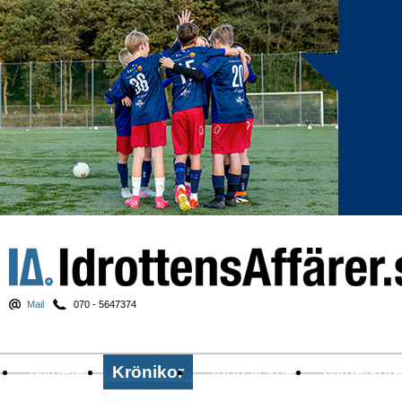
Mail
070 - 5647374
Nyheter
Krönikor
Sport & spel
Nyhetsbr