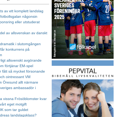
ts av ett komplett landslag
 fotbollsgalan någonsin
ponsring eller utstuderat
edel av allsvenskan av danskt
dramatik i slutomgången
får konkurrens på
an
ligt allsvenskt avgörande
som förtjänar EM-spel
r fått så mycket försonande
 och ointressant VM
m Öresund allt närmare
Sveriges ambassadör i
ra vissna Frösöblomster kvar
vårt eget motgift
AIK som tar guldet
ndreas landslagsklass?