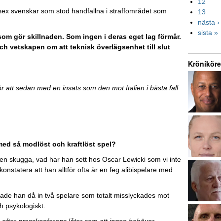
12
l sex svenskar som stod handfallna i straffområdet som
13
nästa ›
sista »
 som gör skillnaden. Som ingen i deras eget lag förmår.
och vetskapen om att teknisk överlägsenhet till slut
Kröniköre
ör att sedan med en insats som den mot Italien i bästa fall
med så modlöst och kraftlöst spel?
n skugga, vad har han sett hos Oscar Lewicki som vi inte
nstatera att han alltför ofta är en feg alibispelare med
stade han då in två spelare som totalt misslyckades mot
h psykologiskt.
s efter presskonferens låter som att ingen behöver