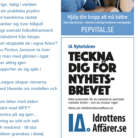
rige, fattig i världen
 sin praktiska prydno
kt halvtimma räckte
sänker sig över blågult
igt svenskt fotbollshantverk
dödsdömt från början
et stoppade de i egna fickor?
nu Pontus Jansson ta över
är man med glimten i ögat
er aldrig igen
pporter se sig själv i
League skapar vinnarna
med Hareide om modellen och
en leker med elden
 hänt med MFF?
snöra på sig igen...
ing av sött och salt
 medvind - till slut
bben granskas i detalj