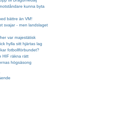
opp till Bragdmedalj
motståndare kunna byta
 med bättre än VM!
t svajar - men landslaget
cher var majestätisk
ick hylla sitt hjärtas lag
ukar fotbollförbundet?
 HIF räkna rätt
ternas högsäsong
a
gående