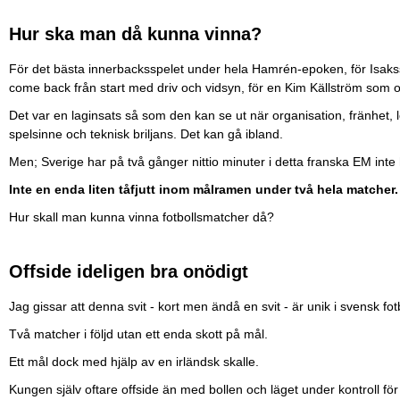
Hur ska man då kunna vinna?
För det bästa innerbacksspelet under hela Hamrén-epoken, för Isakss
come back från start med driv och vidsyn, för en Kim Källström som 
Det var en laginsats så som den kan se ut när organisation, fränhet, l
spelsinne och teknisk briljans. Det kan gå ibland.
Men; Sverige har på två gånger nittio minuter i detta franska EM inte 
Inte en enda liten tåfjutt inom målramen under två hela matcher.
Hur skall man kunna vinna fotbollsmatcher då?
Offside ideligen bra onödigt
Jag gissar att denna svit - kort men ändå en svit - är unik i svensk fotb
Två matcher i följd utan ett enda skott på mål.
Ett mål dock med hjälp av en irländsk skalle.
Kungen själv oftare offside än med bollen och läget under kontroll fö