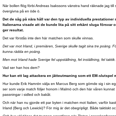
När bollen flög förbi Andreas Isakssons vänstra hand räknade jag til
övergivna på en öde ö.
Det de såg på nära håll var den typ av individuella prestationer
Italienarna visade att de kunde lita på sitt erkänt sluga försvar 
ger resultat.
Det var förstås inte den här matchen som skulle vinnas.
Det var mot Irland, i premiären, Sverige skulle tagit sina tre poäng. F
kunna rädda en poäng.
Men mot Irland hade Sverige fel uppställning, fel inställning, fel taktik.
Vad ser han hos dem?
Hur kan ett lag attackera en jätteutmaning som ett EM-slutspel 
Hur kunde Erik Hamrén välja en Marcus Berg som gömde sig i sin ege
ser som varje match följer honom i Malmö och den här våren kunnat ko
passningar i sidled och bakåt.
Och när han nu gjorde ett par byten i matchen mot Italien; varför ka
Irland (Berg och Lewicki)? För mig är det obegripligt. Både taktiskt oc
Och hur väl tjänar det truppen egentligen när Zlatan i presskonferen