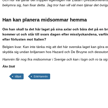
bekymra sig, han fixar detta. Jag tror han vill väl men tjänar det övrig
Han kan planera midsommar hemma
Om han skall ta det här laget på sina axlar och bära det på en b
kommer ut och står till svars dagen efter misslyckandena, varför 
efter förlusten mot Italien?
Belgien kvar. Kan inte tänka mig att det här svenska laget kan göra e
skydda sig undan briljansen hos Hazard och De Bruyne och dessutom 
Hamrén får nog fira midsommar i Sverige och kan i lugn och ro ta sig
Åke Stolt
tåfjutt
ErikHamrén