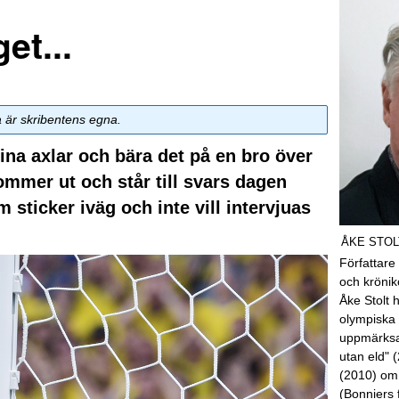
et...
a är skribentens egna.
ina axlar och bära det på en bro över
ommer ut och står till svars dagen
 sticker iväg och inte vill intervjuas
ÅKE STOL
Författare
och kröni
Åke Stolt 
olympiska 
uppmärksa
utan eld" 
(2010) om
(Bonniers 