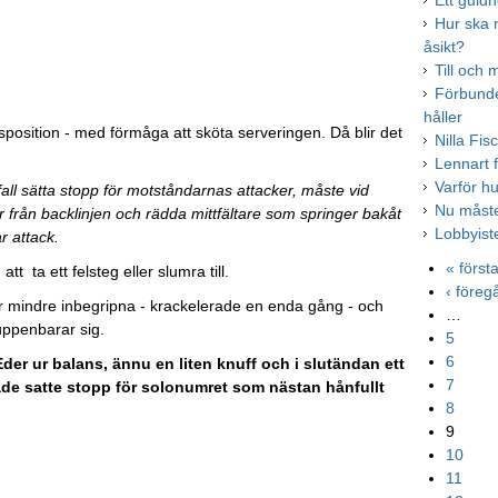
Ett guldh
Hur ska 
åsikt?
Till och
Förbunde
håller
isposition - med förmåga att sköta serveringen. Då blir det
Nilla Fis
Lennart f
Varför h
je fall sätta stopp för motståndarnas attacker, måste vid
Nu måste
lar från backlinjen och rädda mittfältare som springer bakåt
Lobbyis
r attack.
« först
 ta ett felsteg eller slumra till.
‹ före
ler mindre inbegripna - krackelerade en enda gång - och
…
 uppenbarar sig.
5
6
Eder ur balans, ännu en liten knuff och i slutändan ett
7
de satte stopp för solonumret som nästan hånfullt
8
9
10
11