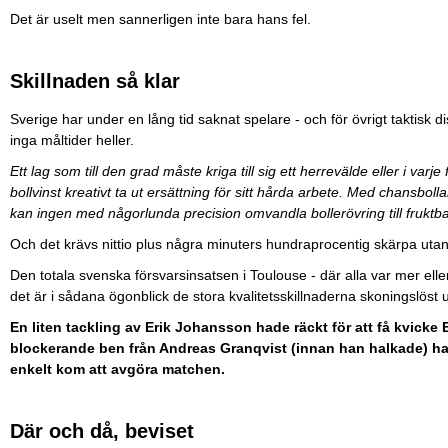
Det är uselt men sannerligen inte bara hans fel.
Skillnaden så klar
Sverige har under en lång tid saknat spelare - och för övrigt taktisk d
inga måltider heller.
Ett lag som till den grad måste kriga till sig ett herrevälde eller i var
bollvinst kreativt ta ut ersättning för sitt hårda arbete. Med chansbol
kan ingen med någorlunda precision omvandla bollerövring till fruktba
Och det krävs nittio plus några minuters hundraprocentig skärpa utan att
Den totala svenska försvarsinsatsen i Toulouse - där alla var mer el
det är i sådana ögonblick de stora kvalitetsskillnaderna skoningslöst
En liten tackling av Erik Johansson hade räckt för att få kvicke 
blockerande ben från Andreas Granqvist (innan han halkade) ha
enkelt kom att avgöra matchen.
Där och då, beviset