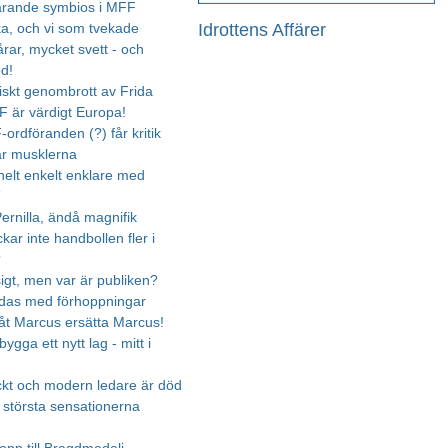
ärande symbios i MFF
Idrottens Affärer
cka, och vi som tvekade
rar, mycket svett - och
od!
riskt genombrott av Frida
 är värdigt Europa!
ordföranden (?) får kritik
r musklerna
 helt enkelt enklare med
”
ernilla, ändå magnifik
ckar inte handbollen fler i
?
igt, men var är publiken?
das med förhoppningar
åt Marcus ersätta Marcus!
ygga ett nytt lag - mitt i
kt och modern ledare är död
 största sensationerna