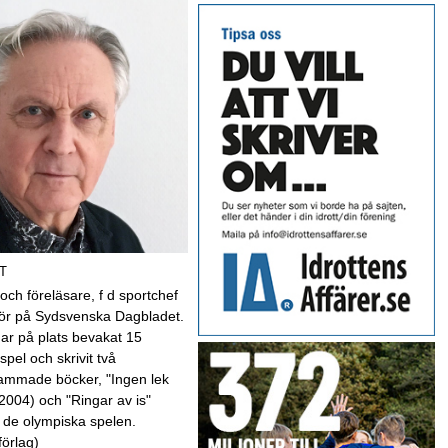
T
 och föreläsare, f d sportchef
kör på Sydsvenska Dagbladet.
har på plats bevakat 15
spel och skrivit två
mmade böcker, "Ingen lek
(2004) och "Ringar av is"
 de olympiska spelen.
förlag)