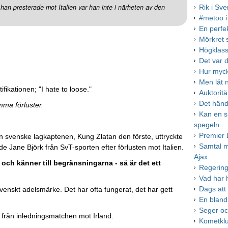
 han presterade mot Italien var han inte i närheten av den
Rik i Sve
#metoo i
En perfe
Mörkret 
Högklass
Det var 
Hur myck
Men låt 
fikationen; "I hate to loose."
Auktorit
Det händ
ma förluster.
Kan en su
spegeln...
Premier 
den svenske lagkaptenen, Kung Zlatan den förste, uttryckte
Samtal 
e Jane Björk från SvT-sporten efter förlusten mot Italien.
Ajax
och känner till begränsningarna - så är det ett
Regering
Vad har
Dags att 
venskt adelsmärke. Det har ofta fungerat, det har gett
En blandn
Seger och
g från inledningsmatchen mot Irland.
Kometklu