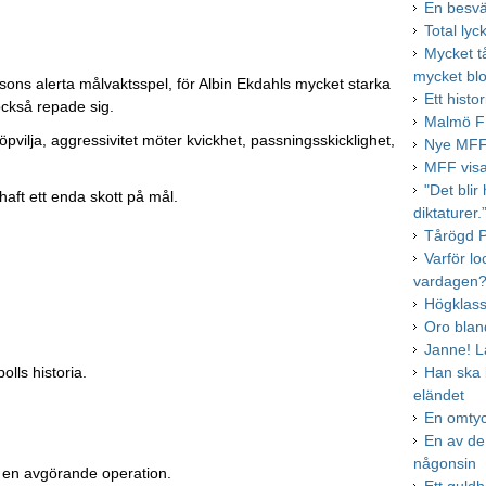
En besv
Total ly
Mycket tå
mycket bl
ons alerta målvaktsspel, för Albin Ekdahls mycket starka
Ett histo
också repade sig.
Malmö FF
öpvilja, aggressivitet möter kvickhet, passningsskicklighet,
Nye MFF-
MFF visa
"Det blir
haft ett enda skott på mål.
diktaturer.
Tårögd P
Varför lo
vardagen
Högklass
Oro blan
Janne! L
olls historia.
Han ska b
eländet
En omtyc
En av de
någonsin
r en avgörande operation.