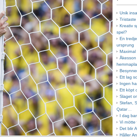
Unik insa
Tristaste
Kreativ s
spel?
En tredj
ursprung
Maximal 
Åkesson 
hemmapl
Besynner
Ett lag 
Ingen ha
Ett köpt
Slaget o
Stefan, 
Qatar…
I dag ba
Vi mötte 
Det blir 
Håller A