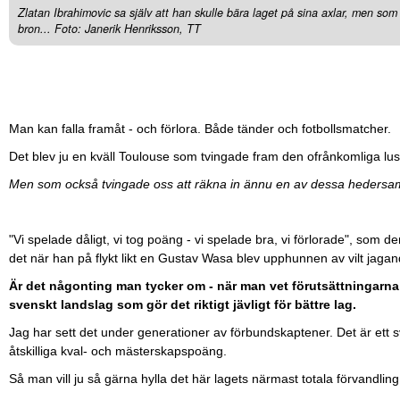
Zlatan Ibrahimovic sa själv att han skulle bära laget på sina axlar, men som
bron... Foto: Janerik Henriksson, TT
Man kan falla framåt - och förlora. Både tänder och fotbollsmatcher.
Det blev ju en kväll Toulouse som tvingade fram den ofrånkomliga lusti
Men som också tvingade oss att räkna in ännu en av dessa hedersam
"Vi spelade dåligt, vi tog poäng - vi spelade bra, vi förlorade", som 
det när han på flykt likt en Gustav Wasa blev upphunnen av vilt jagand
Är det någonting man tycker om - när man vet förutsättningarna 
svenskt landslag som gör det riktigt jävligt för bättre lag.
Jag har sett det under generationer av förbundskaptener. Det är ett s
åtskilliga kval- och mästerskapspoäng.
Så man vill ju så gärna hylla det här lagets närmast totala förvandlin