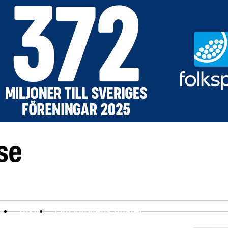
ev
Arkiv
Om Idrottens Affärer