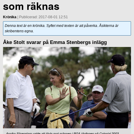
som räknas
Krönika
| Publicerad: 2017-08-01 12:51
Denna text är en krönika. Syftet med texten är att påverka. Åsikterna är
skribentens egna.
Åke Stolt svarar på Emma Stenbergs inlägg
Annika Sörenstam valde att tävla mot männen i PGA-tävlingen på Colonial 2003,