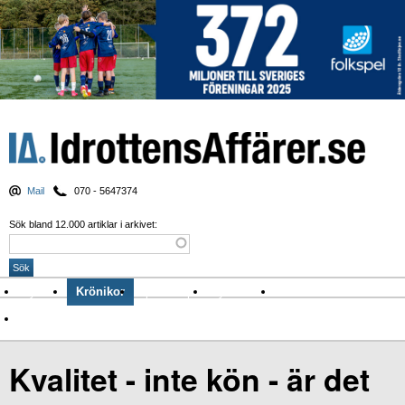
Mail
070 - 5647374
Sök bland 12.000 artiklar i arkivet:
Nyheter
Krönikor
Sport & spel
Nyhetsbrev
Arkiv
Om Idrottens Affärer
Kvalitet - inte kön - är det