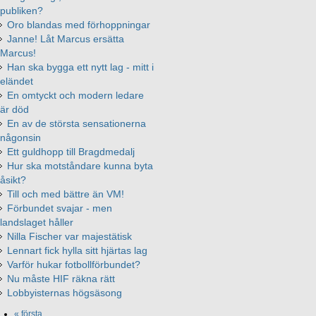
publiken?
Oro blandas med förhoppningar
Janne! Låt Marcus ersätta
Marcus!
Han ska bygga ett nytt lag - mitt i
eländet
En omtyckt och modern ledare
är död
En av de största sensationerna
någonsin
Ett guldhopp till Bragdmedalj
Hur ska motståndare kunna byta
åsikt?
Till och med bättre än VM!
Förbundet svajar - men
landslaget håller
Nilla Fischer var majestätisk
Lennart fick hylla sitt hjärtas lag
Varför hukar fotbollförbundet?
Nu måste HIF räkna rätt
Lobbyisternas högsäsong
« första