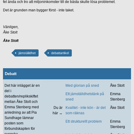
fel ända och tro att miljoninkomster till de bästa skulle lösa problemet.
Det är grunden man bygger först - inte taket.
Vänligen,
Åke Stolt
Åke Stolt
jämställdhet
debattartikel
Debatt
Det här inlägget är en
Med glorian på sned
Åke Stolt
del i
Ett jämställdhetstänk på
Emma
debatten/replikskiftet
sned
Stenberg
mellan Åke Stolt och
Emma Stenberg med
Du är
Kvalitet - inte kön - är det
Åke Stolt
anledning av att Pia
här →
som räknas
Sundhage lämnar
Ett strukturellt problem
Emma
posten som
Stenberg
förbundskapten för
svenska