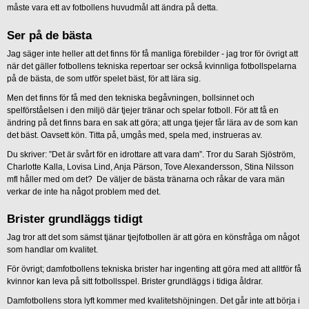
måste vara ett av fotbollens huvudmål att ändra på detta.
Ser på de bästa
Jag säger inte heller att det finns för få manliga förebilder - jag tror för övrigt att
när det gäller fotbollens tekniska repertoar ser också kvinnliga fotbollspelarna
på de bästa, de som utför spelet bäst, för att lära sig.
Men det finns för få med den tekniska begåvningen, bollsinnet och
spelförståelsen i den miljö där tjejer tränar och spelar fotboll. För att få en
ändring på det finns bara en sak att göra; att unga tjejer får lära av de som kan
det bäst. Oavsett kön. Titta på, umgås med, spela med, instrueras av.
Du skriver: ”Det är svårt för en idrottare att vara dam”. Tror du Sarah Sjöström,
Charlotte Kalla, Lovisa Lind, Anja Pärson, Tove Alexandersson, Stina Nilsson
mfl håller med om det? De väljer de bästa tränarna och råkar de vara män
verkar de inte ha något problem med det.
Brister grundläggs tidigt
Jag tror att det som sämst tjänar tjejfotbollen är att göra en könsfråga om något
som handlar om kvalitet.
För övrigt; damfotbollens tekniska brister har ingenting att göra med att alltför få
kvinnor kan leva på sitt fotbollsspel. Brister grundläggs i tidiga åldrar.
Damfotbollens stora lyft kommer med kvalitetshöjningen. Det går inte att börja i