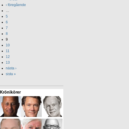
‹ föregående
…
5
6
7
8
9
10
11
12
13
nästa ›
sista »
Krönikörer