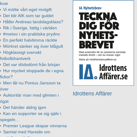
kvar
Vi mötte vårt eget motgift
Det blir AIK som tar guldet
Håller Andreas landslagsklass?
Rik i Sverige, fattig i världen
#metoo i sin praktiska prydno
En perfekt halvtimma räckte
Mörkret sänker sig över blågult
Högklassigt svenskt
fotbollshantverk
Det var dödsdömt från början
Hur mycket stoppade de i egna
fickor?
Men låt nu Pontus Jansson ta
över
Idrottens Affärer
Auktoritär man med glimten i
ögat
Det händer aldrig igen
Kan en supporter se sig själv i
spegeln...
Premier League skapar vinnarna
Samtal med Hareide om