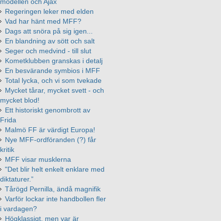
modellen och Ajax
Regeringen leker med elden
Vad har hänt med MFF?
Dags att snöra på sig igen...
En blandning av sött och salt
Seger och medvind - till slut
Kometklubben granskas i detalj
En besvärande symbios i MFF
Total lycka, och vi som tvekade
Mycket tårar, mycket svett - och
mycket blod!
Ett historiskt genombrott av
Frida
Malmö FF är värdigt Europa!
Nye MFF-ordföranden (?) får
kritik
MFF visar musklerna
"Det blir helt enkelt enklare med
diktaturer.”
Tårögd Pernilla, ändå magnifik
Varför lockar inte handbollen fler
i vardagen?
Högklassigt, men var är