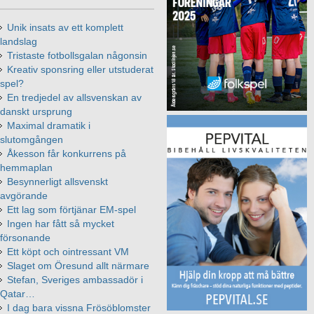
Unik insats av ett komplett
landslag
Tristaste fotbollsgalan någonsin
Kreativ sponsring eller utstuderat
spel?
En tredjedel av allsvenskan av
danskt ursprung
Maximal dramatik i
slutomgången
Åkesson får konkurrens på
hemmaplan
Besynnerligt allsvenskt
avgörande
Ett lag som förtjänar EM-spel
Ingen har fått så mycket
försonande
Ett köpt och ointressant VM
Slaget om Öresund allt närmare
Stefan, Sveriges ambassadör i
Qatar…
I dag bara vissna Frösöblomster