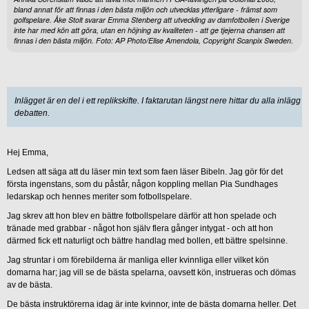
bland annat för att finnas i den bästa miljön och utvecklas ytterligare - främst som
golfspelare. Åke Stolt svarar Emma Stenberg att utveckling av damfotbollen i Sverige
inte har med kön att göra, utan en höjning av kvaliteten - att ge tjejerna chansen att
finnas i den bästa miljön. Foto: AP Photo/Elise Amendola, Copyright Scanpix Sweden.
Inlägget är en del i ett replikskifte. I faktarutan längst nere hittar du alla inlägg i
debatten.
Hej Emma,
Ledsen att säga att du läser min text som faen läser Bibeln. Jag gör för det
första ingenstans, som du påstår, någon koppling mellan Pia Sundhages
ledarskap och hennes meriter som fotbollspelare.
Jag skrev att hon blev en bättre fotbollspelare därför att hon spelade och
tränade med grabbar - något hon själv flera gånger intygat - och att hon
därmed fick ett naturligt och bättre handlag med bollen, ett bättre spelsinne.
Jag struntar i om förebilderna är manliga eller kvinnliga eller vilket kön
domarna har; jag vill se de bästa spelarna, oavsett kön, instrueras och dömas
av de bästa.
De bästa instruktörerna idag är inte kvinnor, inte de bästa domarna heller. Det