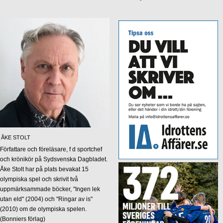
ÅKE STOLT
Författare och föreläsare, f d sportchef
och krönikör på Sydsvenska Dagbladet.
Åke Stolt har på plats bevakat 15
olympiska spel och skrivit två
uppmärksammade böcker, "Ingen lek
utan eld" (2004) och "Ringar av is"
(2010) om de olympiska spelen.
(Bonniers förlag)