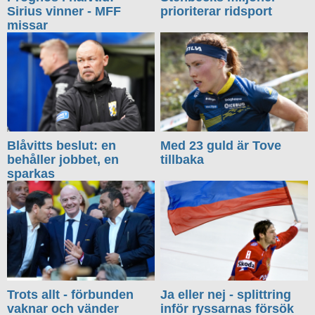
Sirius vinner - MFF
prioriterar ridsport
missar
Blåvitts beslut: en
Med 23 guld är Tove
behåller jobbet, en
tillbaka
sparkas
Trots allt - förbunden
Ja eller nej - splittring
vaknar och vänder
inför ryssarnas försök