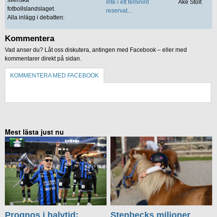
Inte i ett feminint
Åke Stolt
fotbollslandslaget.
reservat...
Alla inlägg i debatten:
Kommentera
Vad anser du? Låt oss diskutera, antingen med Facebook – eller med
kommentarer direkt på sidan.
KOMMENTERA MED FACEBOOK
KOMMENTERA UTAN FACEBOOK
Mest lästa just nu
Prognos i halvtid:
Stenbecks miljoner