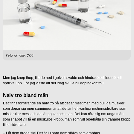
Foto: qimono, CC0
Men jag knep ihop, tittade ned i golvet, svalde och hindrade ett leende att
spricka upp. För jag visste att det idag skulle bli dopingkontroll.
Naiv tro bland män
Det finns fortfarande en naiv tro på att det är mest män med bulliga muskler
som dopar sig men sanningen är att det är helt vanliga motionsidrottare som
missbrukar mest och det är pojkar och män. Det kan röra sig om unga män
som snabbt vill få en muskulös kropp, män som vill bibehålla sin tränade kropp
till elitidrottare.
– Låt dem droga sig! Det är ju bara dem själva som drabbas.