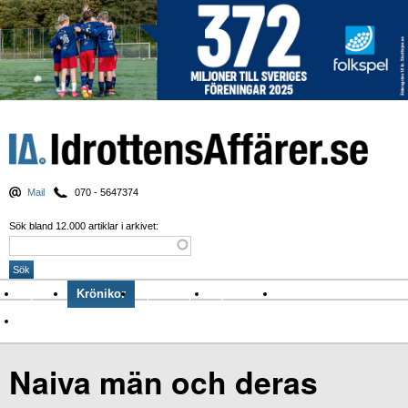
Mail
070 - 5647374
Sök bland 12.000 artiklar i arkivet:
Nyheter
Krönikor
Sport & spel
Nyhetsbrev
Arkiv
Om Idrottens Affärer
Naiva män och deras