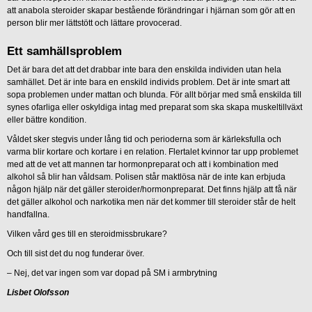
att anabola steroider skapar bestående förändringar i hjärnan som gör att en
person blir mer lättstött och lättare provocerad.
Ett samhällsproblem
Det är bara det att det drabbar inte bara den enskilda individen utan hela
samhället. Det är inte bara en enskild individs problem. Det är inte smart att
sopa problemen under mattan och blunda. För allt börjar med små enskilda till
synes ofarliga eller oskyldiga intag med preparat som ska skapa muskeltillväxt
eller bättre kondition.
Våldet sker stegvis under lång tid och perioderna som är kärleksfulla och
varma blir kortare och kortare i en relation. Flertalet kvinnor tar upp problemet
med att de vet att mannen tar hormonpreparat och att i kombination med
alkohol så blir han våldsam. Polisen står maktlösa när de inte kan erbjuda
någon hjälp när det gäller steroider/hormonpreparat. Det finns hjälp att få när
det gäller alkohol och narkotika men när det kommer till steroider står de helt
handfallna.
Vilken vård ges till en steroidmissbrukare?
Och till sist det du nog funderar över.
– Nej, det var ingen som var dopad på SM i armbrytning
Lisbet Olofsson