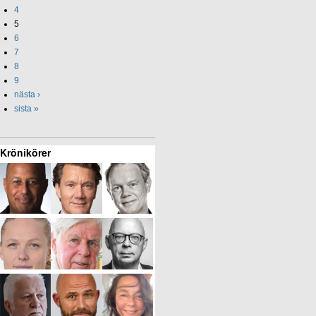
4
5
6
7
8
9
nästa ›
sista »
Krönikörer