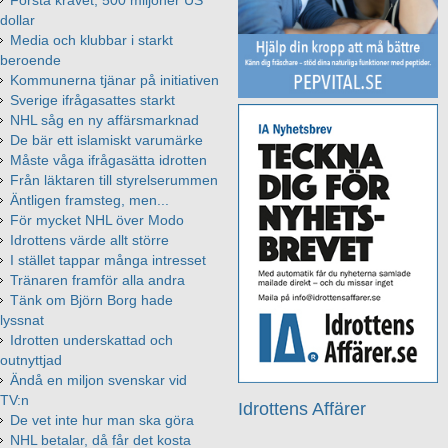
dollar
Media och klubbar i starkt
beroende
Kommunerna tjänar på initiativen
Sverige ifrågasattes starkt
NHL såg en ny affärsmarknad
De bär ett islamiskt varumärke
Måste våga ifrågasätta idrotten
Från läktaren till styrelserummen
Äntligen framsteg, men...
För mycket NHL över Modo
Idrottens värde allt större
I stället tappar många intresset
Tränaren framför alla andra
Tänk om Björn Borg hade
lyssnat
Idrotten underskattad och
outnyttjad
Ändå en miljon svenskar vid
TV:n
Idrottens Affärer
De vet inte hur man ska göra
NHL betalar, då får det kosta