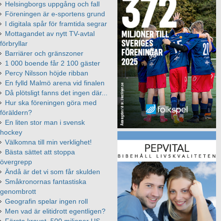
Helsingborgs uppgång och fall
Föreningen är e-sportens grund
I digitala spår för framtida segrar
Mottagandet av nytt TV-avtal
förbryllar
Barriärer och gränszoner
1 000 boende får 2 100 gäster
Percy Nilsson höjde ribban
En fylld Malmö arena vid finalen
Då plötsligt fanns det ingen där...
Hur ska föreningen göra med
föräldern?
En liten stor man i svensk
hockey
Välkomna till min verklighet!
Bästa sättet att stoppa
övergrepp
Ändå är det vi som får skulden
Småkronornas fantastiska
genombrott
Geografin spelar ingen roll
Men vad är elitidrott egentligen?
Första kravet, 500 miljoner US