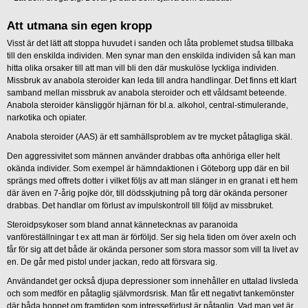
Att utmana sin egen kropp
Visst är det lätt att stoppa huvudet i sanden och låta problemet studsa tillbaka
till den enskilda individen. Men synar man den enskilda individen så kan man
hitta olika orsaker till att man vill bli den där muskulöse lyckliga individen.
Missbruk av anabola steroider kan leda till andra handlingar. Det finns ett klart
samband mellan missbruk av anabola steroider och ett våldsamt beteende.
Anabola steroider känsliggör hjärnan för bl.a. alkohol, central-stimulerande,
narkotika och opiater.
Anabola steroider (AAS) är ett samhällsproblem av tre mycket påtagliga skäl.
Den aggressivitet som männen använder drabbas ofta anhöriga eller helt
okända individer. Som exempel är hämndaktionen i Göteborg upp där en bil
sprängs med offrets dotter i vilket följs av att man slänger in en granat i ett hem
där även en 7-årig pojke dör, till dödsskjutning på torg där okända personer
drabbas. Det handlar om förlust av impulskontroll till följd av missbruket.
Steroidpsykoser som bland annat kännetecknas av paranoida
vanföreställningar t ex att man är förföljd. Ser sig hela tiden om över axeln och
får för sig att det både är okända personer som stora massor som vill ta livet av
en. De går med pistol under jackan, redo att försvara sig.
Användandet ger också djupa depressioner som innehåller en uttalad livsleda
och som medför en påtaglig självmordsrisk. Man får ett negativt tankemönster
där båda hoppet om framtiden som intresseförlust är påtaglig. Vad man vet är