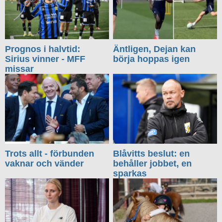
Prognos i halvtid:
Äntligen, Dejan kan
Sirius vinner - MFF
börja hoppas igen
missar
Trots allt - förbunden
Blåvitts beslut: en
vaknar och vänder
behåller jobbet, en
sparkas