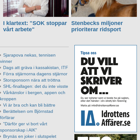
I klartext: "SOK stoppar
Stenbecks miljoner
vårt arbete"
prioriterar ridsport
Sjarapova nekas, tennisen
vinner
Dags att gräva i kassakistan, ITF
Förra stjärnorna dagens stjärnor
Storsponsorn nära att tröttna
SHL-finallagen: det du inte visste
Vårkänslor i bergen, appen och
kroppen
Vi är bra och kan bli bättre
Berättelsen om Björnstad
förfärar
"Därför ger vi bort vårt
sponsorskap i AIK"
Brynäs en joker i slutspelet