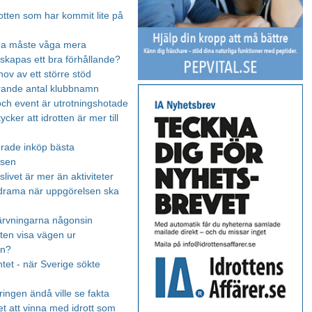
otten som har kommit lite på
rna måste våga mera
skapas ett bra förhållande?
hov av ett större stöd
irrande antal klubbnamn
ch event är utrotningshotade
tycker att idrotten är mer till
rade inköp bästa
tsen
livet är mer än aktiviteter
drama när uppgörelsen ska
ärvningarna någonsin
tten visa vägen ur
en?
et - när Sverige sökte
ingen ändå ville se fakta
t att vinna med idrott som