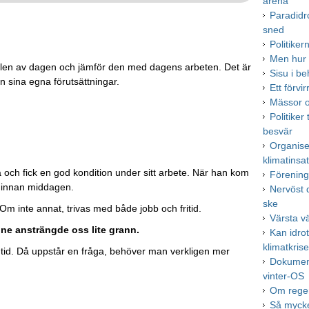
arena
Paradidr
sned
Politike
Men hur 
 delen av dagen och jämför den med dagens arbeten. Det är
Sisu i be
ån sina egna förutsättningar.
Ett förv
Mässor o
Politiker 
besvär
Organise
klimatinsa
a och fick en god kondition under sitt arbete. När han kom
Förenings
m innan middagen.
Nervöst 
ske
 Om inte annat, trivas med både jobb och fritid.
Värsta v
tone ansträngde oss lite grann.
Kan idro
klimatkris
an tid. Då uppstår en fråga, behöver man verkligen mer
Dokument
vinter-OS
Om reger
Så mycke