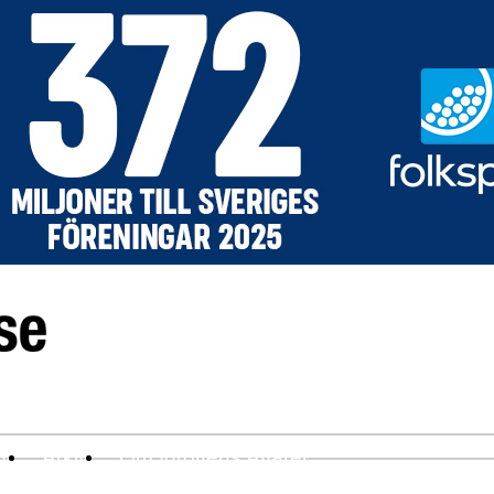
ev
Arkiv
Om Idrottens Affärer