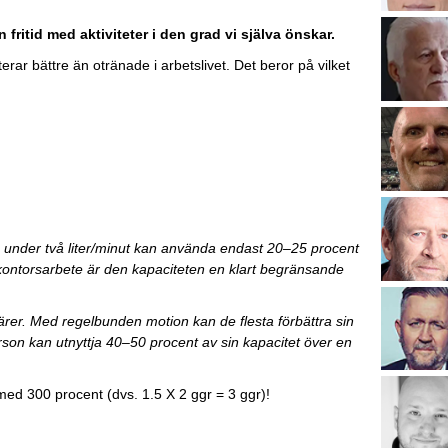
 fritid med aktiviteter i den grad vi själva önskar.
rar bättre än otränade i arbetslivet. Det beror på vilket
under två liter/minut kan använda endast 20–25 procent
e kontorsarbete är den kapaciteten en klart begränsande
er. Med regelbunden motion kan de flesta förbättra sin
rson kan utnyttja 40–50 procent av sin kapacitet över en
ed 300 procent (dvs. 1.5 X 2 ggr = 3 ggr)!