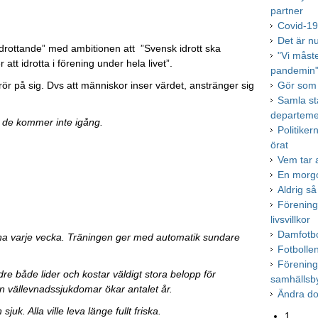
partner
Covid-19 
Det är n
 idrottande” med ambitionen att ”Svensk idrott ska
"Vi måst
tt idrotta i förening under hela livet”.
pandemin
 rör på sig. Dvs att människor inser värdet, anstränger sig
Gör som 
Samla st
departeme
en de kommer inte igång.
Politike
örat
Vem tar a
En morgo
Aldrig så
Förening
livsvillkor
Damfotbol
räna varje vecka. Träningen ger med automatik sundare
Fotbolle
Förening
dre både lider och kostar väldigt stora belopp för
samhällsb
n vällevnadssjukdomar ökar antalet år.
Ändra d
uk. Alla ville leva länge fullt friska.
1