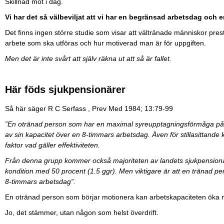
Skillnad mot i dag.
Vi har det så välbeviljat att vi har en begränsad arbetsdag och en
Det finns ingen större studie som visar att vältränade människor preste
arbete som ska utföras och hur motiverad man är för uppgiften.
Men det är inte svårt att själv räkna ut att så är fallet.
Här föds sjukpensionärer
Så här säger R C Serfass , Prev Med 1984; 13:79-99
”En otränad person som har en maximal syreupptagningsförmåga på 
av sin kapacitet över en 8-timmars arbetsdag. Även för stillasittand
faktor vad gäller effektiviteten.
Från denna grupp kommer också majoriteten av landets sjukpensionär
kondition med 50 procent (1.5 ggr). Men viktigare är att en tränad pe
8-timmars arbetsdag”.
En otränad person som börjar motionera kan arbetskapaciteten öka m
Jo, det stämmer, utan någon som helst överdrift.