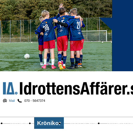
Mail
070 - 5647374
Nyheter
Krönikor
Sport & spel
Nyhetsbr