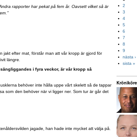
2
. Andra rapporter har pekat på fem år. Oavsett vilket så är
3
tem.”
4
5
6
7
8
9
 jakt efter mat, förstår man att vår kropp är gjord för
nästa ›
ivit längre.
sista »
 sängliggandes i fyra veckor, är vår kropp så
Kröniköre
Musklerna behöver inte hålla uppe vårt skelett så de tappar
a som den behöver när vi ligger ner. Som tur är går det
Stenåldersvilden jagade, han hade inte mycket att välja på.