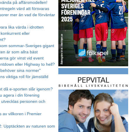
 vända på affärsmodellen!
ntregeln värd att försvaras
orer mer än vad de förväntar
vara lika värda i idrotten
 konkurrent eller
nt?
akom sommar-Sveriges gigant
ten är som allra bäst
na gör vinst vid event
untdown eller Highway to hell?
n behöver sina normer"
s viktiga roll för jämställd
et då e-sporten slår igenom?
u agera i din förening
en utvecklas personen och
 av villkoren i Premier
: Upptäckten av naturen som