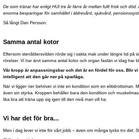
De som tränar har enligt HUI tre år färre år mellan fullt frisk och död
enorma besparingar för samhället i äldrevård, sjukvård, pensionssys
Så långt Dan Persson.
Samma antal kotor
Eftersom stenåldersvilden rörde sig i sakta mak under längre tid på sin
rörelser. Vi har ärvt samma antal kotor och organ fastän vi idag har bl
Vår kropp är anpassningsbar och det är en fördel för oss. Blir vi
intelligent att den går ner på sparlåga.
När vi ligger ner behöver vi inte en kondition som en elitidrottsman. 
även sin styrka. Kroppen behåller bara den kondition och muskelmass
lika bra att träna upp sig igen till den nivå man vill ha.
Vi har det för bra...
Men i dag lever vi inte för vårt jobb – även om många tycks tro det. 