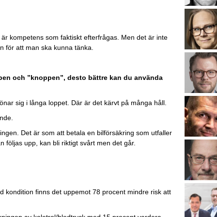
 är kompetens som faktiskt efterfrågas. Men det är inte
an för att man ska kunna tänka.
roppen och ”knoppen”, desto bättre kan du använda
 lönar sig i långa loppet. Där är det kärvt på många håll.
ande.
ngen. Det är som att betala en bilförsäkring som utfaller
följas upp, kan bli riktigt svårt men det går.
ad kondition finns det uppemot 78 procent mindre risk att
ningen av koletrol/blodtryck med 15 procent vardera.