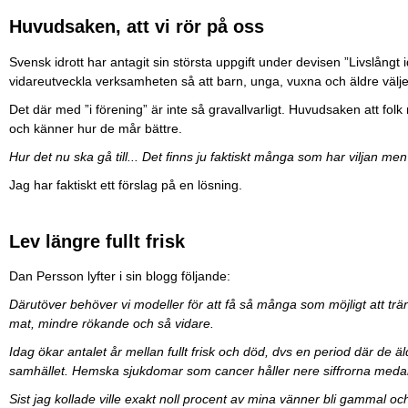
Huvudsaken, att vi rör på oss
Svensk idrott har antagit sin största uppgift under devisen ”Livslångt
vidareutveckla verksamheten så att barn, unga, vuxna och äldre väljer a
Det där med ”i förening” är inte så gravallvarligt. Huvudsaken att folk
och känner hur de mår bättre.
Hur det nu ska gå till... Det finns ju faktiskt många som har viljan m
Jag har faktiskt ett förslag på en lösning.
Lev längre fullt frisk
Dan Persson lyfter i sin blogg följande:
Därutöver behöver vi modeller för att få så många som möjligt att t
mat, mindre rökande och så vidare.
Idag ökar antalet år mellan fullt frisk och död, dvs en period där de äl
samhället. Hemska sjukdomar som cancer håller nere siffrorna meda
Sist jag kollade ville exakt noll procent av mina vänner bli gammal och sj