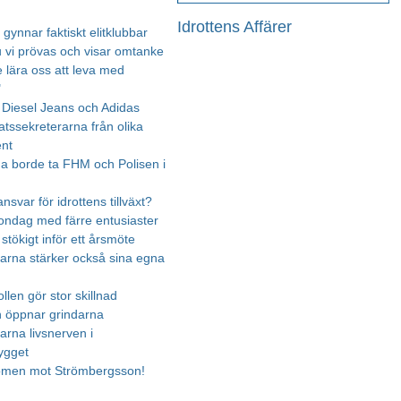
Idrottens Affärer
gynnar faktiskt elitklubbar
u vi prövas och visar omtanke
e lära oss att leva med
"
Diesel Jeans och Adidas
atssekreterarna från olika
nt
rna borde ta FHM och Polisen i
nsvar för idrottens tillväxt?
ndag med färre entusiaster
 stökigt inför ett årsmöte
arna stärker också sina egna
len gör stor skillnad
n öppnar grindarna
arna livsnerven i
ygget
omen mot Strömbergsson!