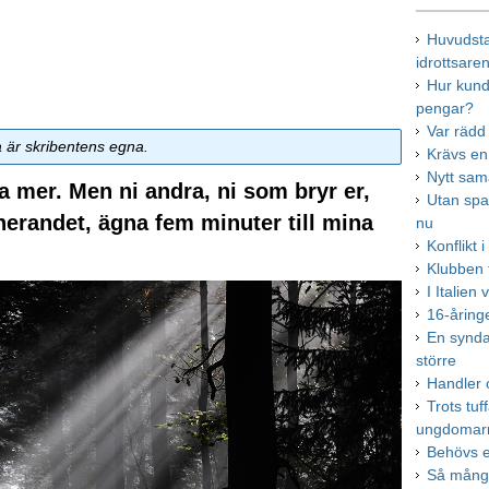
Huvudsta
idrottsare
Hur kund
pengar?
Var rädd
a är skribentens egna.
Krävs en
Nytt sa
a mer. Men ni andra, ni som bryr er,
Utan span
erandet, ägna fem minuter till mina
nu
Konflikt 
Klubben 
I Italien
16-åring
En synda
större
Handler 
Trots tuf
ungdomar
Behövs e
Så många