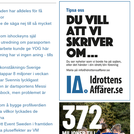
den har alldeles för få
nor
e de säga nej till så mycket
 om ishockeyns själ
 utredning om parasporten
marbete kunde ge YOG här
ing har vi ingen aning - tills
i konståknings-Sverige
tappar 8 miljoner i veckan
 var Svennis lyckligast
en är dartsportens Messi
bock, men problemet är
om å bygge profilverdien
fa villkor lyckades de
na
tt Event Sweden i framtiden
 pluseffekter av VM