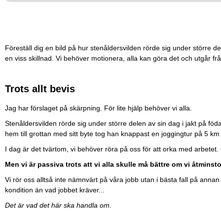
Föreställ dig en bild på hur stenåldersvilden rörde sig under större
en viss skillnad. Vi behöver motionera, alla kan göra det och utgår fr
Trots allt bevis
Jag har förslaget på skärpning. För lite hjälp behöver vi alla.
Stenåldersvilden rörde sig under större delen av sin dag i jakt på föd
hem till grottan med sitt byte tog han knappast en joggingtur på 5 k
I dag är det tvärtom, vi behöver röra på oss för att orka med arbetet.
Men vi är passiva trots att vi alla skulle må bättre om vi åtmins
Vi rör oss alltså inte nämnvärt på våra jobb utan i bästa fall på ann
kondition än vad jobbet kräver...
Det är vad det här ska handla om.