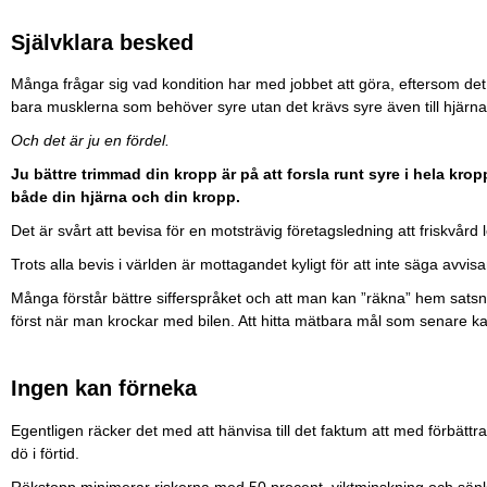
Självklara besked
Många frågar sig vad kondition har med jobbet att göra, eftersom det
bara musklerna som behöver syre utan det krävs syre även till hjärn
Och det är ju en fördel.
Ju bättre trimmad din kropp är på att forsla runt syre i hela k
både din hjärna och din kropp.
Det är svårt att bevisa för en motsträvig företagsledning att friskvård
Trots alla bevis i världen är mottagandet kyligt för att inte säga avvis
Många förstår bättre sifferspråket och att man kan ”räkna” hem satsni
först när man krockar med bilen. Att hitta mätbara mål som senare kan 
Ingen kan förneka
Egentligen räcker det med att hänvisa till det faktum att med förbättr
dö i förtid.
Rökstopp minimerar riskerna med 50 procent, viktminskning och sänk