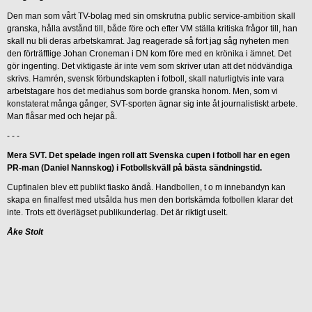
Den man som vårt TV-bolag med sin omskrutna public service-ambition skall
granska, hålla avstånd till, både före och efter VM ställa kritiska frågor till, han
skall nu bli deras arbetskamrat. Jag reagerade så fort jag såg nyheten men
den förträfflige Johan Croneman i DN kom före med en krönika i ämnet. Det
gör ingenting. Det viktigaste är inte vem som skriver utan att det nödvändiga
skrivs. Hamrén, svensk förbundskapten i fotboll, skall naturligtvis inte vara
arbetstagare hos det mediahus som borde granska honom. Men, som vi
konstaterat många gånger, SVT-sporten ägnar sig inte åt journalistiskt arbete.
Man flåsar med och hejar på.
- - -
Mera SVT. Det spelade ingen roll att Svenska cupen i fotboll har en egen
PR-man (Daniel Nannskog) i Fotbollskväll på bästa sändningstid.
Cupfinalen blev ett publikt fiasko ändå. Handbollen, t o m innebandyn kan
skapa en finalfest med utsålda hus men den bortskämda fotbollen klarar det
inte. Trots ett överlägset publikunderlag. Det är riktigt uselt.
Åke Stolt