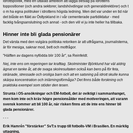
idrottspolitik, med en uttalad ambition att lägga beslag på idrottens
toppositioner (och andra sektorer, landshövdingar och generaldirektörer) och t
o m ha egna politruker i idrottens högsta ledning. Men det var under en tid när
det blåste en fläkt av Östtyskland in i vår cementerade partidiktatur - med
facklig tvångsanslutning och annat - och den vill vi ju inte heller ha tillbaka.
Hinner inte bli glada pensionärer
Det värsta med den vulgära politiska retoriken är att utfrågarna, journalisterna,
är för mesiga, saknar mod, bett och motfrågor.
"Hälften av dagens nyfödda blir 100 år", sa Reinfeldt.
Nej, inte ens om regeringen tar krafttag. Skolminister Björklund har väl aldrig
ägnat en tanke åt, att de svaga skolresultaten också kan bero på för feta,
otränade, stressade och oroliga barn och att en satsning på idrott skulle kunna
skärpa koncentration och inlärningsförmåga? Det finns både forskning och
praktiska exempel som stöder den tesen.
Strunta i OS-ansökningar och EM-fotboll, det är oviktigt i sammanhanget,
men kom inte och kräv högre pensionsålder med motiveringen, att varann
svensk kommer att bli 100 år, när risken finns att de inte ens hinner bli
glada pensionärer.
- - -
Erik Hamrén "förstärker" SvT:s trupp till fotbolls-VM i Brasilien. En märklig
uttagning.