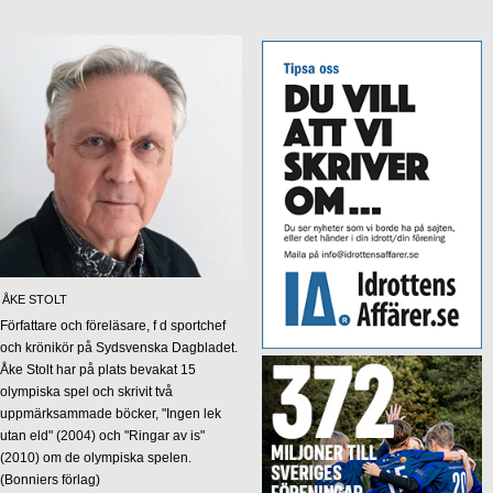
ÅKE STOLT
Författare och föreläsare, f d sportchef
och krönikör på Sydsvenska Dagbladet.
Åke Stolt har på plats bevakat 15
olympiska spel och skrivit två
uppmärksammade böcker, "Ingen lek
utan eld" (2004) och "Ringar av is"
(2010) om de olympiska spelen.
(Bonniers förlag)