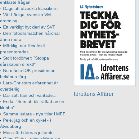
enklaste frågan
Dags att utveckla klassikern
Vår härliga, svenska VM-
drottning
Ett verkligt hyckleri av SVT
Den fotbollsmatchen hårdnar
ännu mera
Märkligt när Reinfeldt
presenterades
Stolt fördömer: "Stoppa
dårskapen direkt!"
Nu måste IOK-presidenten
bekänna färg
Lars-Christers erfarenhet är
ovärderlig
Idrottens Affärer
Där satt han och väntade...
Frida: "Som att bli träffad av en
klubba"
Samma ledare - nya titlar i MFF
Pelé, jag och en cykel - i
Åtvidaberg
Messi är tidernas jultomte
Glöm Qatar - minns Marocko