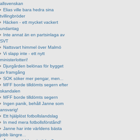
allsvenskan
Elias ville bara hedra sina
tvillingbröder
Häcken - ett mycket vackert
undantag
Inte annat än en partsinlaga av
SVT
Nattsvart himmel över Malmö
Vi slapp inte - ett nytt
ministerlotteri!
Djurgården belönas för bygget
av framgång
SOK söker mer pengar, men...
MFF borde tilldömts segern efter
skandalen
MFF borde tilldömts segern
Ingen panik, behåll Janne som
ansvarig!
Ett hjälplöst fotbollslandslag
In med mera fotbollsförstånd!
Janne har inte världens bästa
jobb längre...