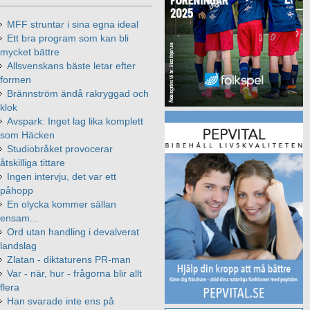
MFF struntar i sina egna ideal
Ett bra program som kan bli
mycket bättre
Allsvenskans bäste letar efter
formen
Brännström ändå rakryggad och
klok
Avspark: Inget lag lika komplett
som Häcken
Studiobråket provocerar
åtskilliga tittare
Ingen intervju, det var ett
påhopp
En olycka kommer sällan
ensam...
Ord utan handling i devalverat
landslag
Zlatan - diktaturens PR-man
Var - när, hur - frågorna blir allt
flera
Han svarade inte ens på