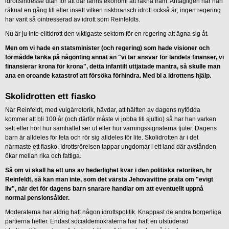
idrottsintresse utan för att där fanns ekonomi att räkna fram. Antagligen har han
räknat en gång till eller insett vilken riskbransch idrott också är; ingen regering
har varit så ointresserad av idrott som Reinfeldts.
Nu är ju inte elitidrott den viktigaste sektorn för en regering att ägna sig åt.
Men om vi hade en statsminister (och regering) som hade visioner och
förmådde tänka på någonting annat än "vi tar ansvar för landets finanser, vi
finansierar krona för krona", detta infantilt uttjatade mantra, så skulle man
ana en oroande katastrof att försöka förhindra. Med bl a idrottens hjälp.
Skolidrotten ett fiasko
När Reinfeldt, med vulgärretorik, hävdar, att hälften av dagens nyfödda
kommer att bli 100 år (och därför måste vi jobba till sjuttio) så har han varken
sett eller hört hur samhället ser ut eller hur varningssignalerna tjuter. Dagens
barn är alldeles för feta och rör sig alldeles för lite. Skolidrotten är i det
närmaste ett fiasko. Idrottsrörelsen tappar ungdomar i ett land där avstånden
ökar mellan rika och fattiga.
Så om vi skall ha ett uns av hederlighet kvar i den politiska retoriken, hr
Reinfeldt, så kan man inte, som det värsta Jehovavittne prata om "evigt
liv", när det för dagens barn snarare handlar om att eventuellt uppnå
normal pensionsålder.
Moderaterna har aldrig haft någon idrottspolitik. Knappast de andra borgerliga
partierna heller. Endast socialdemokraterna har haft en utstuderad