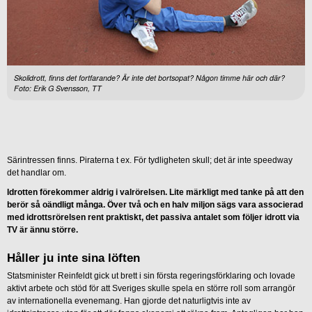
Skolidrott, finns det fortfarande? Är inte det bortsopat? Någon timme här och där?
Foto: Erik G Svensson, TT
Särintressen finns. Piraterna t ex. För tydligheten skull; det är inte speedway
det handlar om.
Idrotten förekommer aldrig i valrörelsen. Lite märkligt med tanke på att den
berör så oändligt många. Över två och en halv miljon sägs vara associerad
med idrottsrörelsen rent praktiskt, det passiva antalet som följer idrott via
TV är ännu större.
Håller ju inte sina löften
Statsminister Reinfeldt gick ut brett i sin första regeringsförklaring och lovade
aktivt arbete och stöd för att Sveriges skulle spela en större roll som arrangör
av internationella evenemang. Han gjorde det naturligtvis inte av