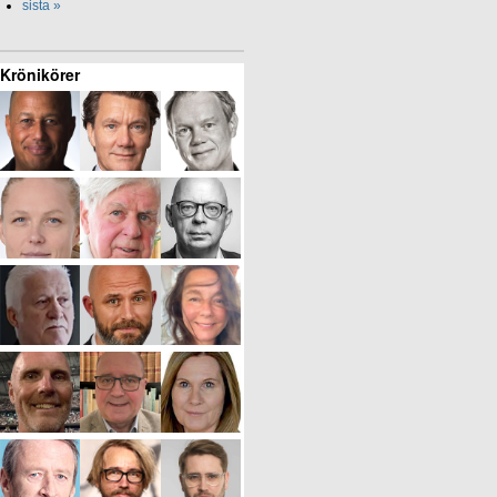
sista »
Krönikörer