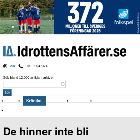
Mail
070 - 5647374
Sök bland 12.000 artiklar i arkivet:
Nyheter
Krönikor
Sport & spel
Nyhetsbrev
Arkiv
Om Idrottens Affärer
De hinner inte bli