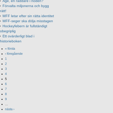
Åge, en räddare i nöden?
Förvalta miljonerna och bygg
rätt!
MFF letar efter sin rätta identitet
MFF-seger ska dölja misstagen
Hockeyfebern är fullständigt
obegriplig
Ett ovärderligt blad i
historieboken
« första
‹ föregående
1
2
3
4
5
6
7
8
9
…
nästa ›