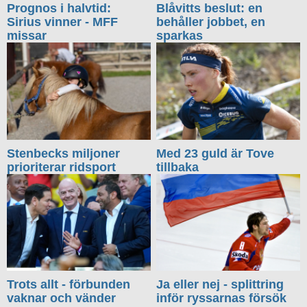
Prognos i halvtid:
Blåvitts beslut: en
Sirius vinner - MFF
behåller jobbet, en
missar
sparkas
Stenbecks miljoner
Med 23 guld är Tove
prioriterar ridsport
tillbaka
Trots allt - förbunden
Ja eller nej - splittring
vaknar och vänder
inför ryssarnas försök