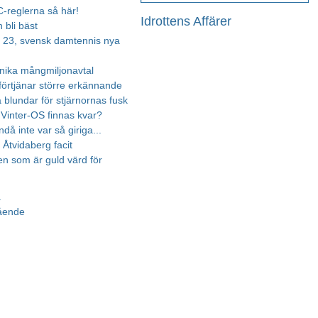
-reglerna så här!
Idrottens Affärer
 bli bäst
, 23, svensk damtennis nya
nika mångmiljonavtal
örtjänar större erkännande
blundar för stjärnornas fusk
inter-OS finnas kvar?
å inte var så giriga...​
 Åtvidaberg facit
en som är guld värd för
a
gående