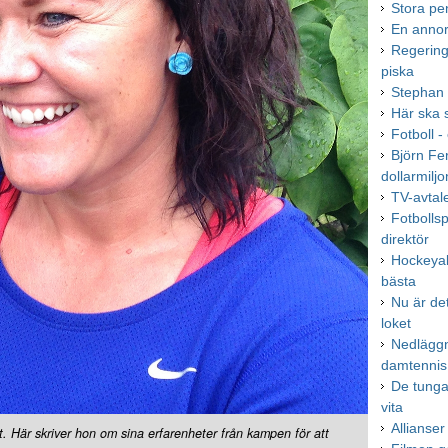
Stora pe
En annor
Regerin
piska
Stephan 
Här ska 
Fotboll -
Björn Fe
dollarmilj
TV-avtale
Fotbollsp
direktör
Hockeyal
bästa
Nu är de
loket
Nedläggn
damtennis
De tunga 
vita
Allianse
rott. Här skriver hon om sina erfarenheter från kampen för att