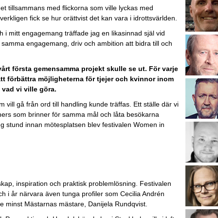
mmet tillsammans med flickorna som ville lyckas med
rkligen fick se hur orättvist det kan vara i idrottsvärlden.
h i mitt engagemang träffade jag en likasinnad själ vid
samma engagemang, driv och ambition att bidra till och
vårt första gemensamma projekt skulle se ut. För varje
tt förbättra möjligheterna för tjejer och kvinnor inom
 vad vi ville göra.
ill gå från ord till handling kunde träffas. Ett ställe där vi
tners som brinner för samma mål och låta besökarna
 lång stund innan mötesplatsen blev festivalen Women in
p, inspiration och praktisk problemlösning. Festivalen
h i år närvara även tunga profiler som Cecilia Andrén
e minst Mästarnas mästare, Danijela Rundqvist.