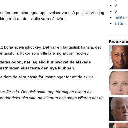
8
9
och eftersom mina egna upplevelser varit så positiva ville jag
nästa ›
ldrig trott att det skulle vara så svårt.
sista »
Kröniköre
tt börja spela ishockey. Det var en fantastisk känsla, det
ntansfulla flickor som ville lära sig allt om hockey.
 deras ögon, när jag såg hur mycket de älskade
trustningen eller testa den nya klubban.
ge dem de allra bästa förutsättningar för att de skulle
e för mig. Det gick sakta upp för mig att bilden av
t där tjejer ska sitta på läktaren och stötta killarna när de