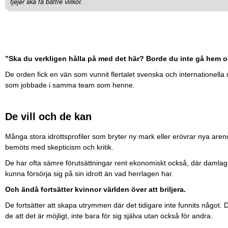
tjejer ska få bättre villkor.
”Ska du verkligen hålla på med det här? Borde du inte gå hem o
De orden fick en vän som vunnit flertalet svenska och internationella
som jobbade i samma team som henne.
De vill och de kan
Många stora idrottsprofiler som bryter ny mark eller erövrar nya arenor
bemöts med skepticism och kritik.
De har ofta sämre förutsättningar rent ekonomiskt också, där damlag
kunna försörja sig på sin idrott än vad herrlagen har.
Och ändå fortsätter kvinnor världen över att briljera.
De fortsätter att skapa utrymmen där det tidigare inte funnits något. 
de att det är möjligt, inte bara för sig själva utan också för andra.