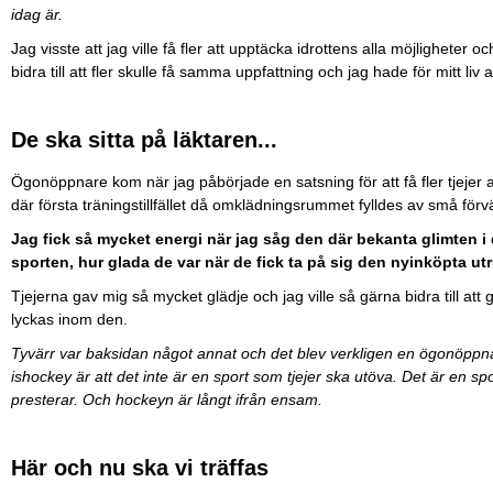
idag är.
Jag visste att jag ville få fler att upptäcka idrottens alla möjligheter 
bidra till att fler skulle få samma uppfattning och jag hade för mitt liv a
De ska sitta på läktaren...
Ögonöppnare kom när jag påbörjade en satsning för att få fler tjejer a
där första träningstillfället då omklädningsrummet fylldes av små förvä
Jag fick så mycket energi när jag såg den där bekanta glimten i
sporten, hur glada de var när de fick ta på sig den nyinköpta u
Tjejerna gav mig så mycket glädje och jag ville så gärna bidra till att 
lyckas inom den.
Tyvärr var baksidan något annat och det blev verkligen en ögonöppnar
ishockey är att det inte är en sport som tjejer ska utöva. Det är en spor
presterar. Och hockeyn är långt ifrån ensam.
Här och nu ska vi träffas