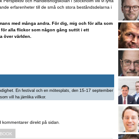
 Perspektiv och Handelshögskolan i Stockholm vill vi lyfta
ande erfarenheter till de små och stora beståndsdelarna i
ammans med många andra. För dig, mig och för alla som
för alla flickor som någon gång suttit i ett
 över världen.
ndighet. E
15-17 september
n festival och en mötesplats,
den
om vill ha jämlika villkor.
d kommentarer direkt på sidan.
EBOOK