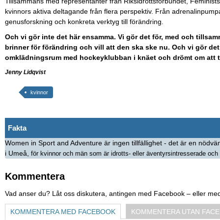
Tillsammans med representanter från Riksidrottsförbundet, Feministsk
kvinnors aktiva deltagande från flera perspektiv. Från adrenalinpump
genusforskning och konkreta verktyg till förändring.
Och vi gör inte det här ensamma. Vi gör det för, med och tills
brinner för förändring och vill att den ska ske nu. Och vi gör det 
omklädningsrum med hockeyklubban i knäet och drömt om att ta
Jenny Lidqvist
kvinnor
Fakta
Women in Sport and Adventure är ingen tillfällighet - det är en nödvä
i Umeå,
för kvinnor och män som är idrotts- eller äventyrsintresserade och s
Kommentera
Vad anser du? Låt oss diskutera, antingen med Facebook – eller me
KOMMENTERA MED FACEBOOK
KOMMENTERA UTAN FAC