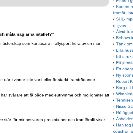
Filmen ge
Kommersie
framåt, int
SHL-impo
miljoner
Åtvid-tr
ch måla naglarna istället?”
Behövs i
 mästerskap som kartläsare i rallysport höra av en man
Tänk om,
Lilla hu
Ett struk
Ett jämst
Ett obeh
Ny spons
 där kvinnor inte varit eller är starkt framträdande
Robert Ka
Borg ett
Wimbledo
 har svårare att få både medieutrymme och möjligheter att
Tennisen
Nisse S
Rötägget
Åshöjden
De står för minnesvärda prestationer och framförallt visar
Han tog F
coachar h