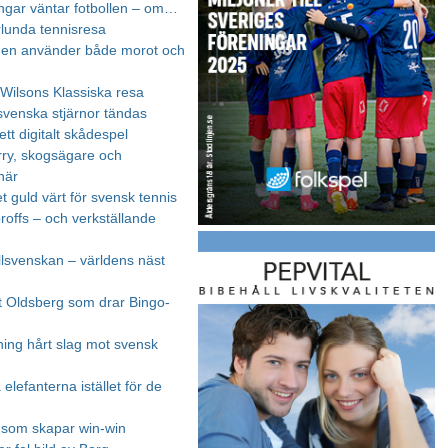
ngar väntar fotbollen – om…
lunda tennisresa
gen använder både morot och
Wilsons Klassiska resa
svenska stjärnor tändas
 ett digitalt skådespel
rry, skogsägare och
onär
t guld värt för svensk tennis
roffs – och verkställande
lsvenskan – världens näst
t Oldsberg som drar Bingo-
ing hårt slag mot svensk
elefanterna istället för de
r som skapar win-win