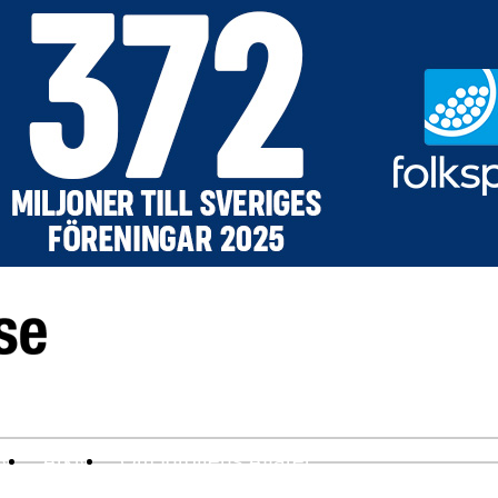
ev
Arkiv
Om Idrottens Affärer