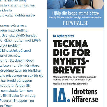
r fel bild av Borg
lla krafter för idrotten
e ideella
rt kostar klubbarna tre
änarens svåra resa
ngen machotuffing!
 Svenska Skidförbundet!
set i öknen porten mot LPGA
turellt problem
älldhetstänk på sned
agligt årsmöte
or för Stockholm Open
rlsson har blivit författare
 föredöme även för föräldrar
ns prispengar en sak för sig
 har bredd på toppen
andberg är Ängby SK
 som skadar tennisen
s BK tillbaka för en dag
ederer till toppen - nu
an Ymer