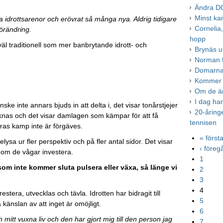
Ändra DC
Minst kan
la idrottsarenor och erövrat så många nya. Aldrig tidigare
Cornelia
förändring.
hopp
väl traditionell som mer banbrytande idrott- och
Brynäs u
Norman f
Domarna 
Kommer V
Om de änd
I dag har
ke inte annars bjuds in att delta i, det visar tonårstjejer
20-åring
räknas och det visar damlagen som kämpar för att få
tennisen
ras kamp inte är förgäves.
« först
elysa ur fler perspektiv och på fler antal sidor. Det visar
‹ före
r om de vågar investera.
1
e som inte kommer sluta pulsera eller växa, så länge vi
2
3
4
restera, utvecklas och tävla. Idrotten har bidragit till
5
 känslan av att inget är omöjligt.
6
mitt vuxna liv och den har gjort mig till den person jag
7