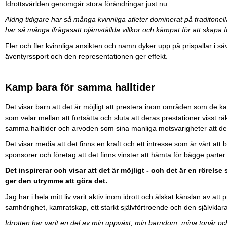
Idrottsvärlden genomgår stora förändringar just nu.
Aldrig tidigare har så många kvinnliga atleter dominerat på traditonel
har så många ifrågasatt ojämställda villkor och kämpat för att skapa 
Fler och fler kvinnliga ansikten och namn dyker upp på prispallar i så
äventyrssport och den representationen ger effekt.
Kamp bara för samma halltider
Det visar barn att det är möjligt att prestera inom områden som de kans
som velar mellan att fortsätta och sluta att deras prestationer visst 
samma halltider och arvoden som sina manliga motsvarigheter att de
Det visar media att det finns en kraft och ett intresse som är värt att b
sponsorer och företag att det finns vinster att hämta för bägge parte
Det inspirerar och visar att det är möjligt - och det är en rörels
ger den utrymme att göra det.
Jag har i hela mitt liv varit aktiv inom idrott och älskat känslan av att p
samhörighet, kamratskap, ett starkt självförtroende och den självklara
Idrotten har varit en del av min uppväxt, min barndom, mina tonår och 