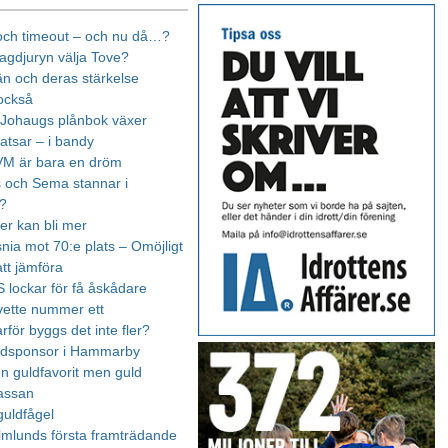
och timeout – och nu då…?
agdjuryn välja Tove?
n och deras stärkelse
 också
Johaugs plånbok växer
satsar – i bandy
 VM är bara en dröm
 och Sema stannar i
d?
er kan bli mer
snia mot 70:e plats – Omöjligt
att jämföra
S lockar för få åskådare
Yvette nummer ett
arför byggs det inte fler?
udsponsor i Hammarby
n guldfavorit men guld
kassan
guldfågel
mlunds första framträdande