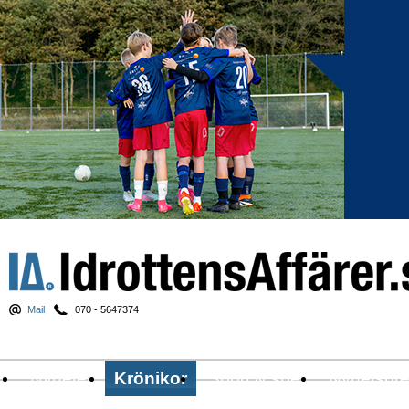
Mail
070 - 5647374
Nyheter
Krönikor
Sport & spel
Nyhetsbr