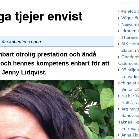
a tjejer envist
#metoo 
Vågar Br
Naiva mä
Idrotten
Therese 
a är skribentens egna.
AIK stor
Zlatan i
bart otrolig prestation och ändå
Ghoddos
ts och hennes kompetens enbart för att
Östersun
95 miljon
 Jenny Lidqvist.
En värld
och galet 
Vinter-O
Nu blir 
Hall-å, v
Arg huv
Sandvike
saknas i 
En rosa 
Anna Hol