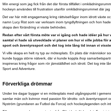
Min energi som jag fick från det där första tillfället i omklädningsru
hockeyn användes till frustration utanför omklädningsrummet där jag ve
Det var här mitt engagemang kring rättvisefrågor inom idrott växte oc
namn Lucy Rist som var verksam inom tyngdlyftningen och hon hade 
skapa den förändring vi visste behövdes.
Redan efter vårt första möte var vi igång och hade idéer på hur 
samtal vi hade så utvecklade vi planer om hur vi ville jobba för a
sport och äventyrssport och det tog inte lång tid innan vi visste
Vi ville skapa en helt ny typ av mötesplats. En plats där människor som v
kunde bygga större nätverk, där vi kunde koppla ihop samarbetspar
inspireras kring frågor som rör jämställdhet och idrott. Det tog inte
Sport and Adventure.
Förverkliga drömmar
Under tre dagar bygger vi en mötesplats med utgångspunkt i gemenska
samlar män och kvinnor med passion för idrotts- och äventyrssport oc
Nyström (grundaren av Futbol da Forca) och hockeylegenden och int