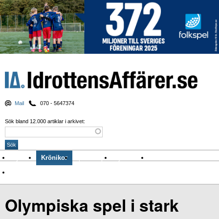
Mail
070 - 5647374
Sök bland 12.000 artiklar i arkivet:
Nyheter
Krönikor
Sport & spel
Nyhetsbrev
Arkiv
Om Idrottens Affärer
Olympiska spel i stark