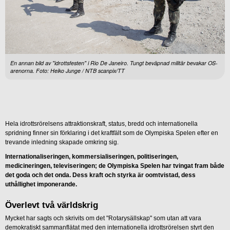
En annan bild av "idrottsfesten" i Rio De Janeiro. Tungt beväpnad militär bevakar OS-
arenorna. Foto: Heiko Junge / NTB scanpix/TT
Hela idrottsrörelsens attraktionskraft, status, bredd och internationella
spridning finner sin förklaring i det kraftfält som de Olympiska Spelen efter en
trevande inledning skapade omkring sig.
Internationaliseringen, kommersialiseringen, politiseringen,
medicineringen, televiseringen; de Olympiska Spelen har tvingat fram både
det goda och det onda. Dess kraft och styrka är oomtvistad, dess
uthållighet imponerande.
Överlevt två världskrig
Mycket har sagts och skrivits om det "Rotarysällskap" som utan att vara
demokratiskt sammanflätat med den internationella idrottsrörelsen styrt den