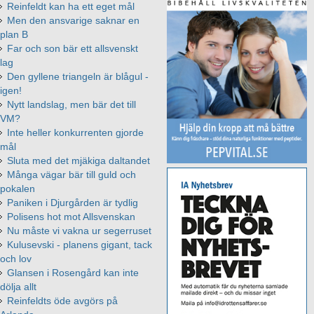
Reinfeldt kan ha ett eget mål
Men den ansvarige saknar en
plan B
Far och son bär ett allsvenskt
lag
Den gyllene triangeln är blågul -
igen!
Nytt landslag, men bär det till
VM?
Inte heller konkurrenten gjorde
mål
Sluta med det mjäkiga daltandet
Många vägar bär till guld och
pokalen
Paniken i Djurgården är tydlig
Polisens hot mot Allsvenskan
Nu måste vi vakna ur segerruset
Kulusevski - planens gigant, tack
och lov
Glansen i Rosengård kan inte
dölja allt
Reinfeldts öde avgörs på