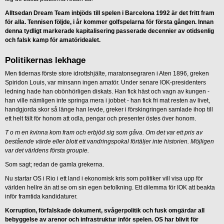
Alltsedan Dream Team inbjöds till spelen i Barcelona 1992 är det fritt fram
för alla. Tennisen följde, i år kommer golfspelarna för första gången. Innan
denna tydligt markerade kapitalisering passerade decennier av otidsenlig
och falsk kamp för amatöridealet.
Politikernas lekhage
Men tidernas förste store idrottshjälte, maratonsegraren i Aten 1896, greken
Spiridon Louis, var minsann ingen amatör. Under senare IOK-presidenters
ledning hade han obönhörligen diskats. Han fick häst och vagn av kungen -
han ville nämligen inte springa mera i jobbet - han fick fri mat resten av livet,
handgjorda skor så länge han levde, greker i förskingringen samlade ihop till
ett helt fält för honom att odla, pengar och presenter östes över honom.
T o m en kvinna kom fram och erbjöd sig som gåva. Om det var ett pris av
bestående värde eller blott ett vandringspokal förtäljer inte historien. Möjligen
var det världens första groupie.
Som sagt; redan de gamla grekerna.
Nu startar OS i Rio i ett land i ekonomisk kris som politiker vill visa upp för
världen hellre än att se om sin egen befolkning. Ett dilemma för IOK att beakta
inför framtida kandidaturer.
Korruption, förfalskade dokument, svågerpolitik och fusk omgärdar all
bebyggelse av arenor och infrastruktur inför spelen. OS har blivit för