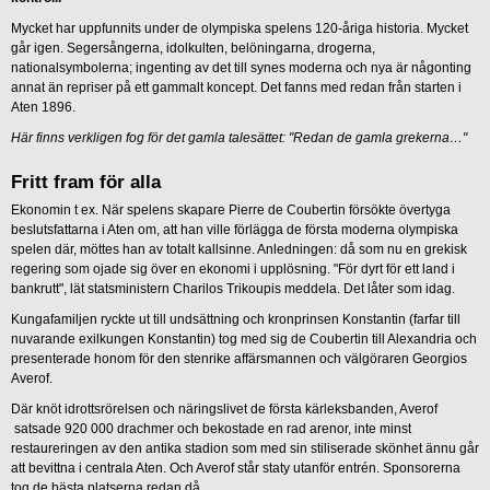
Mycket har uppfunnits under de olympiska spelens 120-åriga historia. Mycket
går igen. Segersångerna, idolkulten, belöningarna, drogerna,
nationalsymbolerna; ingenting av det till synes moderna och nya är någonting
annat än repriser på ett gammalt koncept. Det fanns med redan från starten i
Aten 1896.
Här finns verkligen fog för det gamla talesättet: "Redan de gamla grekerna…"
Fritt fram för alla
Ekonomin t ex. När spelens skapare Pierre de Coubertin försökte övertyga
beslutsfattarna i Aten om, att han ville förlägga de första moderna olympiska
spelen där, möttes han av totalt kallsinne. Anledningen: då som nu en grekisk
regering som ojade sig över en ekonomi i upplösning. "För dyrt för ett land i
bankrutt", lät statsministern Charilos Trikoupis meddela. Det låter som idag.
Kungafamiljen ryckte ut till undsättning och kronprinsen Konstantin (farfar till
nuvarande exilkungen Konstantin) tog med sig de Coubertin till Alexandria och
presenterade honom för den stenrike affärsmannen och välgöraren Georgios
Averof.
Där knöt idrottsrörelsen och näringslivet de första kärleksbanden, Averof
satsade 920 000 drachmer och bekostade en rad arenor, inte minst
restaureringen av den antika stadion som med sin stiliserade skönhet ännu går
att bevittna i centrala Aten. Och Averof står staty utanför entrén. Sponsorerna
tog de bästa platserna redan då.