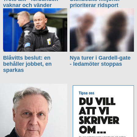
vaknar och vänder
prioriterar ridsport
Blåvitts beslut: en
Nya turer i Gardell-gate
behåller jobbet, en
- ledamöter stoppas
sparkas