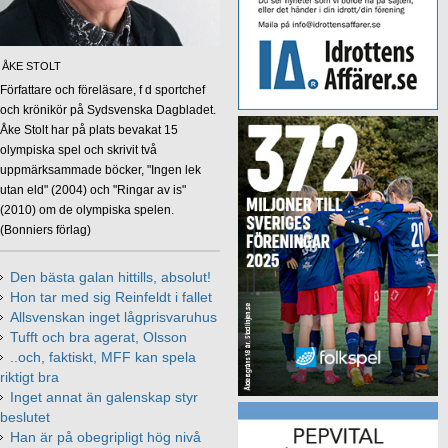
ÅKE STOLT
Författare och föreläsare, f d sportchef
och krönikör på Sydsvenska Dagbladet.
Åke Stolt har på plats bevakat 15
olympiska spel och skrivit två
uppmärksammade böcker, "Ingen lek
utan eld" (2004) och "Ringar av is"
(2010) om de olympiska spelen.
(Bonniers förlag)
Den bästa galan hittills, absolut!
Hon tar med sig Reinfeldt i fallet
Allsvenskan inget lågprisvaruhus
Tufft och bra agerat, Olsson
..och, faktiskt, MFF kan spela
riktigt bra
Inget annat än galenskap styr
beslutet
Han är på obegripligt hög nivå