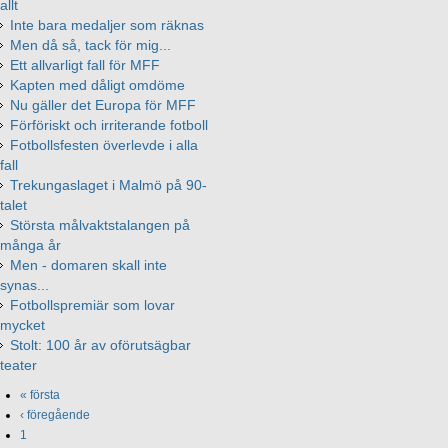
allt
Inte bara medaljer som räknas
Men då så, tack för mig...
Ett allvarligt fall för MFF
Kapten med dåligt omdöme
Nu gäller det Europa för MFF
Förföriskt och irriterande fotboll
Fotbollsfesten överlevde i alla
fall
Trekungaslaget i Malmö på 90-
talet
Största målvaktstalangen på
många år
Men - domaren skall inte
synas...
Fotbollspremiär som lovar
mycket
Stolt: 100 år av oförutsägbar
teater
« första
‹ föregående
1