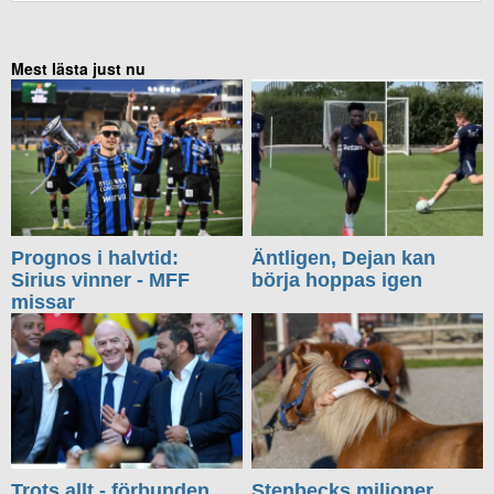
Mest lästa just nu
Prognos i halvtid:
Äntligen, Dejan kan
Sirius vinner - MFF
börja hoppas igen
missar
Trots allt - förbunden
Stenbecks miljoner