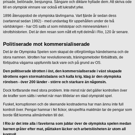
prisade, belönade, besjungna. Sångare och diktare hyllade dem. Att skriva ode
till en olympisk vinnare var också ett lukrativt yrke.
1896 återuppstod de olympiska tävlingarna. Vart fjärde år sedan dess
(vartannat sedan 1992) - med undantag för uppehållen under de två
världskrigen - har OS satts ut som milstolpar och minnesmärken i
idrottshistorien. Det är den resan som nått ett nytt delmål i Rio, 120 år senare.
Politiserade mot kommersialiserade
Det är de Olympiska Spelen som skapat de oförglömliga händelserna och de
stora namnen. Idrotten har revolutionerats, träningsmetoder förbättrats, de
förbjudna vägarna uppfunnits tack vare och på grund av OS.
Den politiserade idrotten i öst, den kommersialiserade i väst skapade
idrottens egen stormaktsbalans och kalla krig. Idag är den olympiska
rörelsen - över 200 länder - större och starkare än någonsin.
Dock fortfarande med stora problem. Inte minst när det gäller kontrollen över
de krafter som sätts i verket när man tilldelar en stad olympiskt spel.
Fusket, korruptionen och de skenande kostnaderna har man ännu inte full
kontroll över. Pengar hamnar i fel fickor, skrupelfria maktmän tar de pengar som
borde fått komma allmänheten till del.
I Rio är det inte alla i favelorna som jublar över de olympiska spelen medan
barnen gråter efter mat, plåttaken läcker och arbetslösheten är utom all
kontroll.