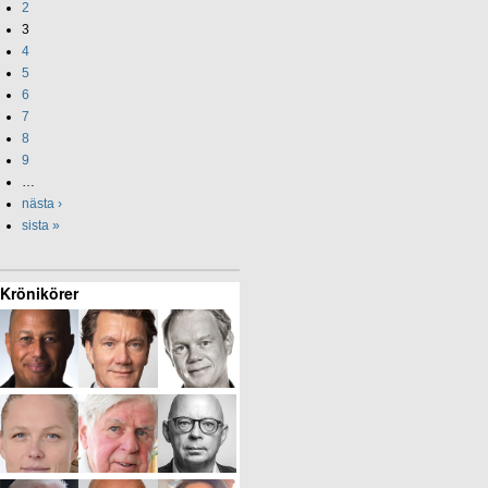
2
3
4
5
6
7
8
9
…
nästa ›
sista »
Krönikörer