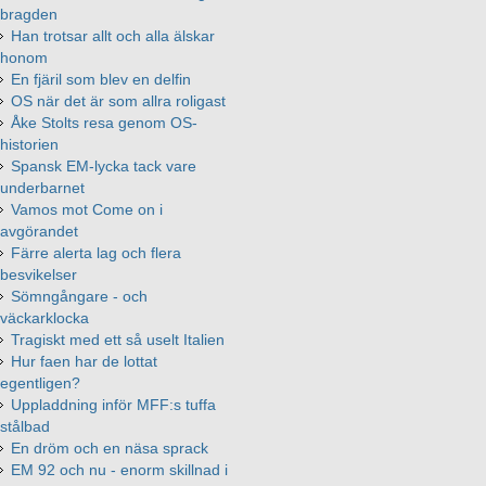
bragden
Han trotsar allt och alla älskar
honom
En fjäril som blev en delfin
OS när det är som allra roligast
Åke Stolts resa genom OS-
historien
Spansk EM-lycka tack vare
underbarnet
Vamos mot Come on i
avgörandet
Färre alerta lag och flera
besvikelser
Sömngångare - och
väckarklocka
Tragiskt med ett så uselt Italien
Hur faen har de lottat
egentligen?
Uppladdning inför MFF:s tuffa
stålbad
En dröm och en näsa sprack
EM 92 och nu - enorm skillnad i