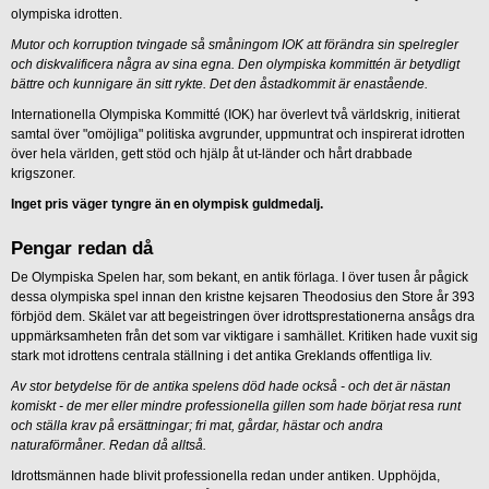
olympiska idrotten.
Mutor och korruption tvingade så småningom IOK att förändra sin spelregler
och diskvalificera några av sina egna. Den olympiska kommittén är betydligt
bättre och kunnigare än sitt rykte. Det den åstadkommit är enastående.
Internationella Olympiska Kommitté (IOK) har överlevt två världskrig, initierat
samtal över "omöjliga" politiska avgrunder, uppmuntrat och inspirerat idrotten
över hela världen, gett stöd och hjälp åt ut-länder och hårt drabbade
krigszoner.
Inget pris väger tyngre än en olympisk guldmedalj.
Pengar redan då
De Olympiska Spelen har, som bekant, en antik förlaga. I över tusen år pågick
dessa olympiska spel innan den kristne kejsaren Theodosius den Store år 393
förbjöd dem. Skälet var att begeistringen över idrottsprestationerna ansågs dra
uppmärksamheten från det som var viktigare i samhället. Kritiken hade vuxit sig
stark mot idrottens centrala ställning i det antika Greklands offentliga liv.
Av stor betydelse för de antika spelens död hade också - och det är nästan
komiskt - de mer eller mindre professionella gillen som hade börjat resa runt
och ställa krav på ersättningar; fri mat, gårdar, hästar och andra
naturaförmåner. Redan då alltså.
Idrottsmännen hade blivit professionella redan under antiken. Upphöjda,