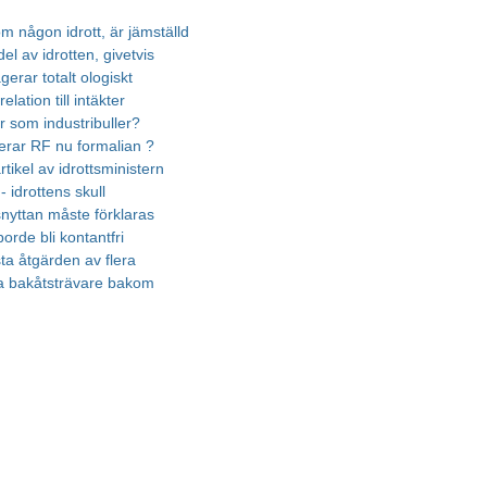
m någon idrott, är jämställd
el av idrotten, givetvis
gerar totalt ologiskt
elation till intäkter
r som industribuller?
erar RF nu formalian ?
rtikel av idrottsministern
 - idrottens skull
nyttan måste förklaras
borde bli kontantfri
ta åtgärden av flera
a bakåtsträvare bakom