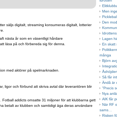
idrotten
Elitklub
Men inge
Pickleba
Den mode
tter säljs digitalt, streaming konsumeras digitalt, lotterier
Kommune
re.
Idrotten
raft nästa år som en väsentligt hårdare
Lagen hi
r att läsa på och förbereda sig för denna.
En skatt
Politiker
många
Björn av
Integrati
ation med aktörer på spelmarknaden.
Åshöjden
Så får in
Ändå är 
, ligor och förbund att skriva avtal där leverantören blir
"Precis s
Nya anläg
AIK får p
 Fotball addicts omsatte 31 miljoner för att klubbarna gett
När RF o
ls ha betalt av klubben och samtidigt äga deras användare
sams…
Risken fö