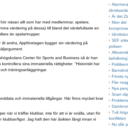
Alarmera
idrottsanl
Är det Zl
 dit hör näsan allt som har med medlemmar, spelare,
Men det 
mma värdering på dessa) till bland det värdefullaste en
kronprins
fullare än spelartrupper.
Idrottst
SEF söke
er åt andra, Appföretagen bygger sin värdering på
polisen
äljargument.
Allsvens
lshögskolans Center för Sports and Business så är han
befolkning
ch kontrollera sina immateriella rättigheter. ”Historiskt har
Politiker
r och träningsanläggningar.
Barnidro
Första n
Fler rea
Nya peng
Snart sl
nddata och immateriella tillgångar. Här finns mycket kvar
Probleme
Damkrono
Två höga 
 när vi träffar klubbar, inte för att vi är snälla, utan för
konflikten
ör klubbar/ligor. Jag haft den här åsikten långt innan vi
Nu slår p