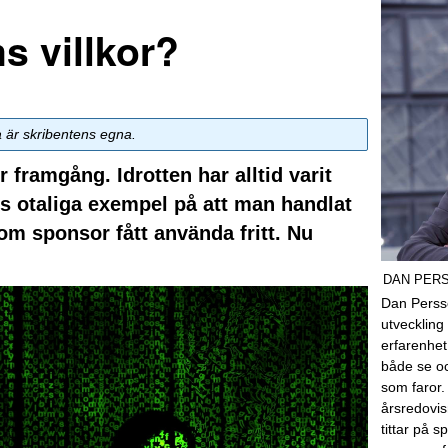
ms villkor?
a är skribentens egna.
r framgång. Idrotten har alltid varit
ns otaliga exempel på att man handlat
m sponsor fått använda fritt. Nu
DAN PER
Dan Perss
utveckling 
erfarenhe
både se o
som faror.
årsredovis
tittar på 