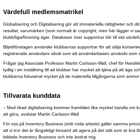
Värdefull medlemsmatrikel
Globalisering och Digitalisering gör att immateriella rättigheter och
resultat, varumärken (som normalt är copyright, men här lägger vi sa
klubb/liga/förening äger. Databaser över supportrar blir till sist värde
Biljettföretagen använder klubbarnas supportrar för att sälja konsert
registrerade användare såväl som att användarbasen används som s
Frågar jag Associate Professor Martin Carlsson-Wall, chef för Hande
tydlig i sin inställning till att klubbar har mycket att tjäna på att äga o
klubbarna fokuserat mycket på de materiella tillgångarna som areno
Tillvarata kunddata
– Med ökad digitalisering kommer framtiden lika mycket handla om ku
att göra, avslutar Martin Carlsson-Wall
För oss på Inventory Business (mitt civila arbete) gäller samma principer
att vi tror det är långsiktigt lönsamt att agera på det sätt som är bra f
bildade Inventory Business och inte ändrat mig.