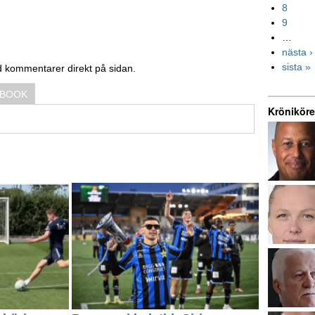
8
9
…
nästa ›
sista »
d kommentarer direkt på sidan.
EBOOK
Kröniköre