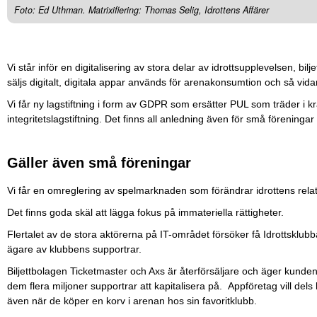
Foto: Ed Uthman. Matrixifiering: Thomas Selig, Idrottens Affärer
Vi står inför en digitalisering av stora delar av idrottsupplevelsen, bilje
säljs digitalt, digitala appar används för arenakonsumtion och så vida
Vi får ny lagstiftning i form av GDPR som ersätter PUL som träder i k
integritetslagstiftning. Det finns all anledning även för små föreninga
Gäller även små föreningar
Vi får en omreglering av spelmarknaden som förändrar idrottens rel
Det finns goda skäl att lägga fokus på immateriella rättigheter.
Flertalet av de stora aktörerna på IT-området försöker få Idrottsklubbar
ägare av klubbens supportrar.
Biljettbolagen Ticketmaster och Axs är återförsäljare och äger kunden.
dem flera miljoner supportrar att kapitalisera på. Appföretag vill de
även när de köper en korv i arenan hos sin favoritklubb.