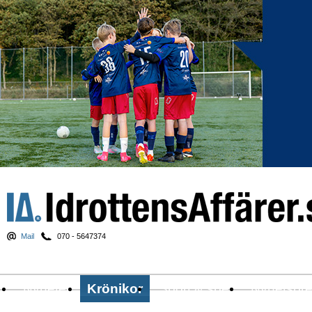
Mail
070 - 5647374
Nyheter
Krönikor
Sport & spel
Nyhetsbr