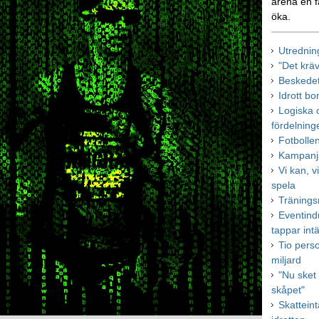
arena en f
öka.
Utrednin
"Det krä
Beskedet
Idrott bo
Logiska o
fördelning
Fotbolle
Kampanja
Vi kan, vi
spela
Tränings
Eventindu
tappar int
Tio pers
miljard
"Nu sket 
skåpet"
Skattein