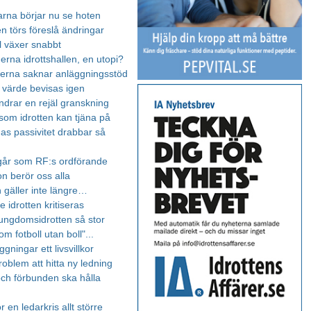
barna börjar nu se hoten
n törs föreslå ändringar
ll växer snabbt
rna idrottshallen, en utopi?
rna saknar anläggningsstöd
s värde bevisas igen
ndrar en rejäl granskning
 som idrotten kan tjäna på
nas passivitet drabbar så
går som RF:s ordförande
on berör oss alla
 gäller inte längre…
te idrotten kritiseras
ungdomsidrotten så stor
om fotboll utan boll"...
gningar ett livsvillkor
roblem att hitta ny ledning
ch förbunden ska hålla
r en ledarkris allt större