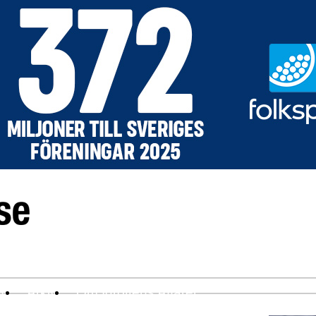
ev
Arkiv
Om Idrottens Affärer