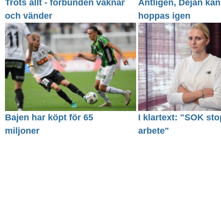
Trots allt - förbunden vaknar
Äntligen, Dejan kan
och vänder
hoppas igen
Bajen har köpt för 65
I klartext: "SOK sto
miljoner
arbete"