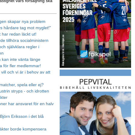
astighet vars försäljning ska
gen skapar nya problem
vs hårdare tag mot myglet!"
 har redan läckt ut!
rde tillhöra socialministern
ch självklara regler i
en
n kan inte vänta länge
 för fler medlemmar!
 vill och vi är i behov av att
matcher, spela eller ej?
strin stryps - och idrotten
äkter
oner har ansvaret för en halv
Björn Eriksson i det blå
täkter borde kompensera