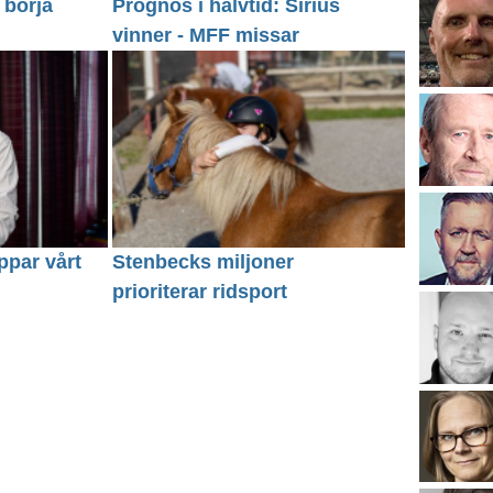
 börja
Prognos i halvtid: Sirius
vinner - MFF missar
ppar vårt
Stenbecks miljoner
prioriterar ridsport