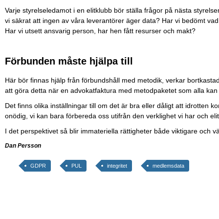
Varje styrelseledamot i en elitklubb bör ställa frågor på nästa styrels
vi säkrat att ingen av våra leverantörer äger data? Har vi bedömt vad
Har vi utsett ansvarig person, har hen fått resurser och makt?
Förbunden måste hjälpa till
Här bör finnas hjälp från förbundshåll med metodik, verkar bortkasta
att göra detta när en advokatfaktura med metodpaketet som alla kan anv
Det finns olika inställningar till om det är bra eller dåligt att idrotte
onödig, vi kan bara förbereda oss utifrån den verklighet vi har och eli
I det perspektivet så blir immateriella rättigheter både viktigare och vä
Dan Persson
GDPR
PUL
integritet
medlemsdata