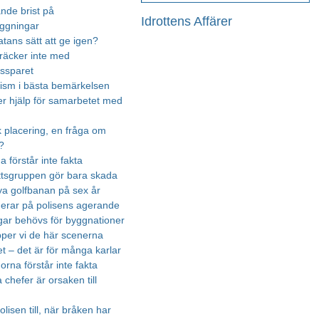
nde brist på
Idrottens Affärer
äggningar
atans sätt att ge igen?
räcker inte med
essparet
urism i bästa bemärkelsen
r hjälp för samarbetet med
k placering, en fråga om
?
na förstår inte fakta
ttsgruppen gör bara skada
ya golfbanan på sex år
gerar på polisens agerande
ar behövs för byggnationer
ipper vi de här scenerna
t – det är för många karlar
rna förstår inte fakta
chefer är orsaken till
olisen till, när bråken har