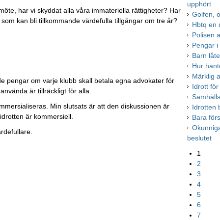
upphört
emöte, har vi skyddat alla våra immateriella rättigheter? Har
Golfen, o
 som kan bli tillkommande värdefulla tillgångar om tre år?
Hbtq en d
Polisen a
Pengar i r
Barn låte
Hur hant
Märklig a
de pengar om varje klubb skall betala egna advokater för
Idrott för
ända är tillräckligt för alla.
Samhälls
n kommersialiseras. Min slutsats är att den diskussionen är
Idrotten 
tidrotten är kommersiell.
Bara förs
Okunnig
rdefullare.
beslutet
1
2
3
4
5
6
7