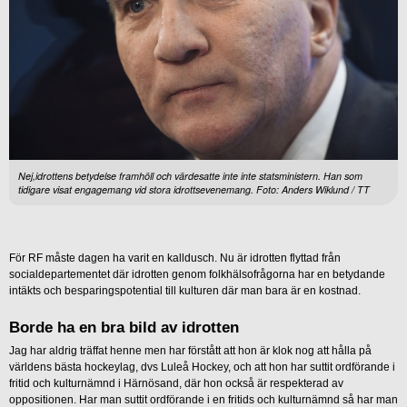
Nej,idrottens betydelse framhöll och värdesatte inte inte statsministern. Han som
tidigare visat engagemang vid stora idrottsevenemang. Foto: Anders Wiklund / TT
För RF måste dagen ha varit en kalldusch. Nu är idrotten flyttad från
socialdepartementet där idrotten genom folkhälsofrågorna har en betydande
intäkts och besparingspotential till kulturen där man bara är en kostnad.
Borde ha en bra bild av idrotten
Jag har aldrig träffat henne men har förstått att hon är klok nog att hålla på
världens bästa hockeylag, dvs Luleå Hockey, och att hon har suttit ordförande i
fritid och kulturnämnd i Härnösand, där hon också är respekterad av
oppositionen. Har man suttit ordförande i en fritids och kulturnämnd så har man