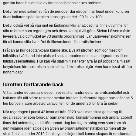
ganska handfast en bild av idrottens förtjänster och problem.
Det vi vet med säkerhet från de perioder där idrotten har legat under kulturen
är att kulturen spöat idrotten i anslagslotteriet i 90 fall av 100.
Det vi också vet på väg mot en lågkonjunktur är att det inte finns utrymme för
alla reformer som regeringen och dess stödhjul vill göra. Stefan Löfven måste
leverera väldigt mycket av 73 punkts programmet i Januariöverenskommelsen
för att kunna sitta kvar. Det är illavarslande för idrottsrörelser.
Frågan är hur det otänkbara kunde ske. Dvs att idrotten som gör mest för
folkhälsa i vårt land inte platsar i socialdepartementet utan degraderas till en
fritidssysselsättning. Hur kan vår statsminister efter fyra år på jobbet ha missat
betydelsen Idrottsrörelsen som största folkrörelse utgör. Vem har missat att lära
honom det?
Idrotten fortfarande back
Vi har under det senaste decenniet sett hur andra delar av civilsamhället och
kulturen fått allt större resurser medan idrotten fortfarande ligger back efter att S
tog bort den lägre arbetsgivaravgiften för de under 26 för fyra år sedan.
När regeringen i punkt 42 lovar att från 2020 skall man sluta ge bidrag till
organisationer som förordar barnäktenskap, könsstympning och andra lagbrott
finns det anledning att bli förbannad. Jag har ingen aning vem som kom på
den lysande idén att ge den typen av organisationer statsbidrag men att de
skall fortsätta under 2019 för att nya riktlinjer skall kunna skapas är en skandal