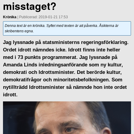
misstaget?
Krönika
| Publicerad: 2019-01-21 17:53
Denna text är en krönika. Syftet med texten är att påverka. Åsikterna är
skribentens egna.
Jag lyssnade på statsministerns regeringsförklaring.
Ordet idrott nämndes icke. Idrott finns inte heller
med i 73 punkts programmerat. Jag lyssnade på
Amanda Linds inledningsanförande som ny kultur,
demokrati och Idrottsminister. Det berörde kultur,
demokratifrågor och minoritetsbefolkningen. Som
nytillträdd Idrottsminister så nämnde hon inte ordet
idrott.