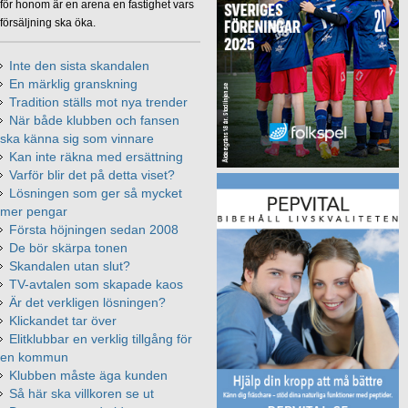
för honom är en arena en fastighet vars
försäljning ska öka.
Inte den sista skandalen
En märklig granskning
Tradition ställs mot nya trender
När både klubben och fansen
ska känna sig som vinnare
Kan inte räkna med ersättning
Varför blir det på detta viset?
Lösningen som ger så mycket
mer pengar
Första höjningen sedan 2008
De bör skärpa tonen
Skandalen utan slut?
TV-avtalen som skapade kaos
Är det verkligen lösningen?
Klickandet tar över
Elitklubbar en verklig tillgång för
en kommun
Klubben måste äga kunden
Så här ska villkoren se ut