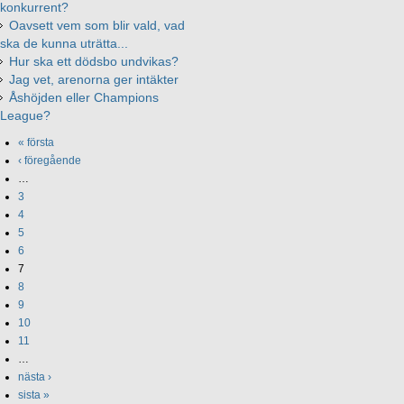
konkurrent?
Oavsett vem som blir vald, vad
ska de kunna uträtta...
Hur ska ett dödsbo undvikas?
Jag vet, arenorna ger intäkter
Åshöjden eller Champions
League?
« första
‹ föregående
…
3
4
5
6
7
8
9
10
11
…
nästa ›
sista »