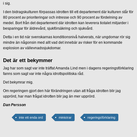
i sig.
I den bidragskulturen förpassas idrotten till ett departement där kulturen står för
80 procent av prioriteringar och intresse och 90 procent av fördelning av
medel. Bort från det departement där idrotten kan leverera tiotalet miljarder i
besparingar för äldrevård, sjukförsäkring och sjukvård.
Detta i en tid när svenskarnas konditionsnivå halverats, när ungdomar rör sig
mindre än någonsin med allt vad det innebär av risker för en kommande
explosion av vällevnadssjukdomar.
Det är ett bekymmer
Jag har som sagt var inte träffat Amanda Lind men i dagens regeringsförklaring
fanns som sagt var inte några idrottspolitiska råd.
Det bekymrar mig.
Om regeringen gjort den här förändringen utan att fråga idrotten blir jag
upprörd, har man frågat idrotten blir jag än mer upprörd.
Dan Persson
inte ett enda ord
ministrar
regeringsförklaring