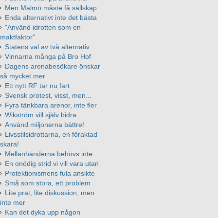
Men Malmö måste få sällskap
Enda alternativt inte det bästa
"Använd idrotten som en
maktfaktor"
Statens val av två alternativ
Vinnarna många på Bro Hof
Dagens arenabesökare önskar
så mycket mer
Ett nytt RF tar nu fart
Svensk protest, visst, men...
Fyra tänkbara arenor, inte fler
Wikström vill själv bidra
Använd miljonerna bättre!
Livsstilsidrottarna, en föraktad
skara!
Mellanhänderna behövs inte
En onödig strid vi vill vara utan
Protektionismens fula ansikte
Små som stora, ett problem
Lite prat, lite diskussion, men
inte mer
Kan det dyka upp någon