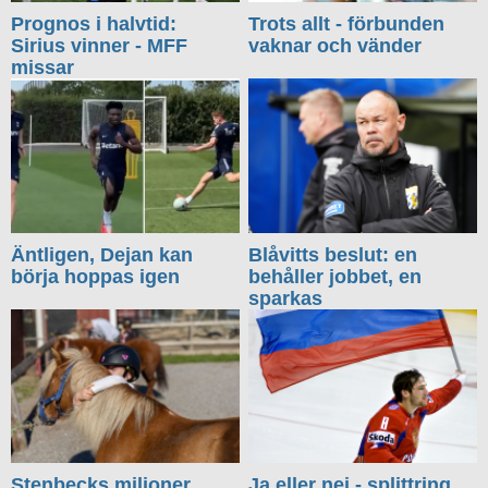
Prognos i halvtid:
Trots allt - förbunden
Sirius vinner - MFF
vaknar och vänder
missar
Äntligen, Dejan kan
Blåvitts beslut: en
börja hoppas igen
behåller jobbet, en
sparkas
Stenbecks miljoner
Ja eller nej - splittring