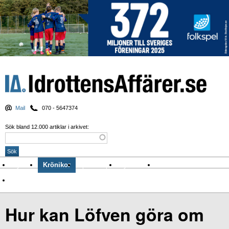
Mail
070 - 5647374
Sök bland 12.000 artiklar i arkivet:
Nyheter
Krönikor
Sport & spel
Nyhetsbrev
Arkiv
Om Idrottens Affärer
Hur kan Löfven göra om