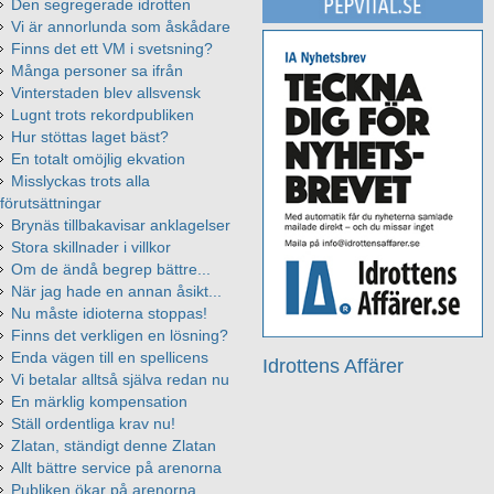
Den segregerade idrotten
Vi är annorlunda som åskådare
Finns det ett VM i svetsning?
Många personer sa ifrån
Vinterstaden blev allsvensk
Lugnt trots rekordpubliken
Hur stöttas laget bäst?
En totalt omöjlig ekvation
Misslyckas trots alla
förutsättningar
Brynäs tillbakavisar anklagelser
Stora skillnader i villkor
Om de ändå begrep bättre...
När jag hade en annan åsikt...
Nu måste idioterna stoppas!
Finns det verkligen en lösning?
Enda vägen till en spellicens
Idrottens Affärer
Vi betalar alltså själva redan nu
En märklig kompensation
Ställ ordentliga krav nu!
Zlatan, ständigt denne Zlatan
Allt bättre service på arenorna
Publiken ökar på arenorna