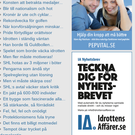
Konsten att betrakta medaljer...
Blir till nationalism och hot
Kronér är ute och cyklar...
Rekordvecka för golfen
När korvförsäljningen minskar...
Pride förtydligar orättvisor
Idrotten i ständig väntan
Han borde få Guldbollen...
Spelet som borde väcka idrotten
Men fler måste motiveras!
SHL hotas av 3 miljoner i böter
Pengarna som ändå styr
Spelreglering utan lösning
Men vi måste skärpa oss!
SHL:s avtal väcker stark kritik
En jakt på 600-800 individer
Ett bygge som fascinerade alla...
Så stärkande, så förrädiskt
Fel, fel, fel och onödigt
Protektionismens fula tryne
Det finns ett billigt motmedel
Tempot ökar trycket på