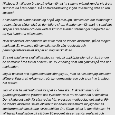
Ni lägger 5 miljarder brutto på reklam för att ha samma mängd kunder vid årets
slut som vid årets början. Då är marknadsföring ingen investering utan en ren
kostnad.
Kostnaden för kundanskaffning är på väg rakt upp i himlen och har förmodligen
redan nått en sådan nivå att den högre churn (kunder som lämnar) ni samtidigt
skapar åt varandra och den kortare tid som kunden stannar gör merparten av
de nya kunderna olönsamma.
Ni är 88 aktörer, över hundra om vi tar med de ideella aktörerna, på en mogen
marknad. En marknad där compliance för vårt regelverk och
penningtvättsdirektivet skapar en hög fast kostnad.
Ett stort antal av er skall alltså läggas ned, bli uppköpta eller gå omkull under
de närmaste åren tills ni är nere i de 15-20 bolag som kan rymmas på den här
marknaden.
Jag är politiker och ingen marknadsföringsguru, men till och med jag kan med
lillfingret lista ut att reklam som gör kunderna irriterade och arga inte är någon
bra reklam.
Jag vill inte ha reklamförbud för spel av flera skäl. Inskränkningar i vår
grundlagsskyddade yttrande och tryckfrihet som det handlar om är det första.
Den skada det utgör för våra redan hårt pressade mediebolag det andra. För
de ideella aktörerna skulle ett förbud innebära försämrade möjligheter att
konkurrera och det skadar civilsamhället. Det fjärde skälet är det viktigaste. Vi
vill ha en kanalisation på väl över 90 procent, dvs en seriös, reglerad och