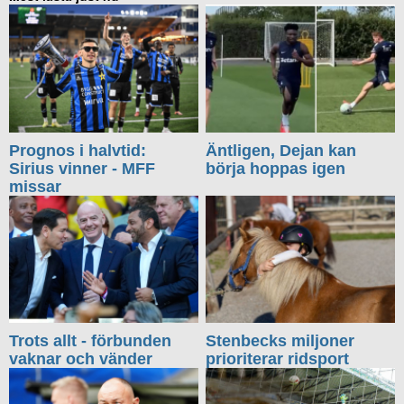
Prognos i halvtid:
Äntligen, Dejan kan
Sirius vinner - MFF
börja hoppas igen
missar
Trots allt - förbunden
Stenbecks miljoner
vaknar och vänder
prioriterar ridsport