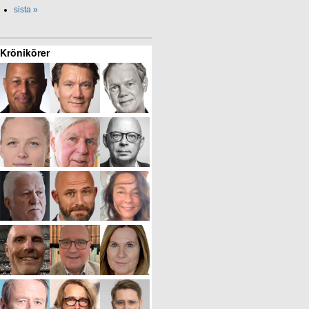
sista »
Krönikörer