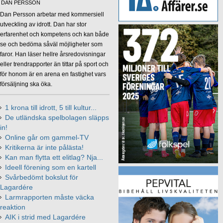
DAN PERSSON
Dan Persson arbetar med kommersiell
utveckling av idrott. Dan har stor
erfarenhet och kompetens och kan både
se och bedöma såväl möjligheter som
faror. Han läser hellre årsredovisningar
eller trendrapporter än tittar på sport och
för honom är en arena en fastighet vars
försäljning ska öka.
1 krona till idrott, 5 till kultur...
De utländska spelbolagen släpps
in!
Online går om gammel-TV
Kritikerna är inte pålästa!
Kan man flytta ett elitlag? Nja...
Ideell förening som en kartell
Svårbedömt bokslut för
Lagardére
Larmrapporten måste väcka
reaktion
AIK i strid med Lagardére