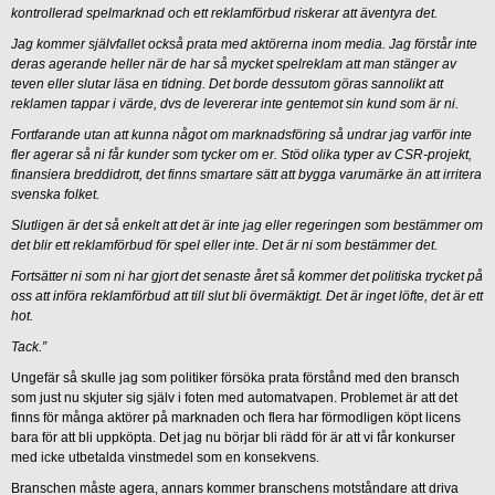
kontrollerad spelmarknad och ett reklamförbud riskerar att äventyra det.
Jag kommer självfallet också prata med aktörerna inom media. Jag förstår inte
deras agerande heller när de har så mycket spelreklam att man stänger av
teven eller slutar läsa en tidning. Det borde dessutom göras sannolikt att
reklamen tappar i värde, dvs de levererar inte gentemot sin kund som är ni.
Fortfarande utan att kunna något om marknadsföring så undrar jag varför inte
fler agerar så ni får kunder som tycker om er. Stöd olika typer av CSR-projekt,
finansiera breddidrott, det finns smartare sätt att bygga varumärke än att irritera
svenska folket.
Slutligen är det så enkelt att det är inte jag eller regeringen som bestämmer om
det blir ett reklamförbud för spel eller inte. Det är ni som bestämmer det.
Fortsätter ni som ni har gjort det senaste året så kommer det politiska trycket på
oss att införa reklamförbud att till slut bli övermäktigt. Det är inget löfte, det är ett
hot.
Tack.”
Ungefär så skulle jag som politiker försöka prata förstånd med den bransch
som just nu skjuter sig själv i foten med automatvapen. Problemet är att det
finns för många aktörer på marknaden och flera har förmodligen köpt licens
bara för att bli uppköpta. Det jag nu börjar bli rädd för är att vi får konkurser
med icke utbetalda vinstmedel som en konsekvens.
Branschen måste agera, annars kommer branschens motståndare att driva