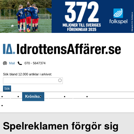
Mail
070 - 5647374
Sök bland 12.000 artiklar i arkivet:
Nyheter
Krönikor
Sport & spel
Nyhetsbrev
Arkiv
Om Idrottens Affärer
Spelreklamen förgör sig