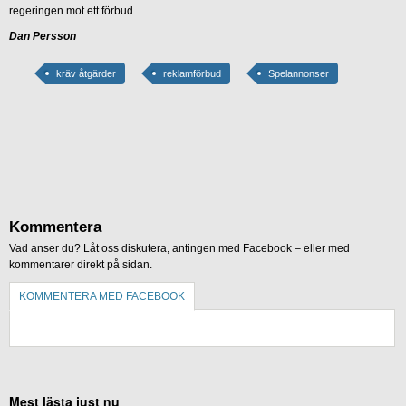
regeringen mot ett förbud.
Dan Persson
kräv åtgärder
reklamförbud
Spelannonser
Kommentera
Vad anser du? Låt oss diskutera, antingen med Facebook – eller med
kommentarer direkt på sidan.
KOMMENTERA MED FACEBOOK
KOMMENTERA UTAN FACEBOOK
Mest lästa just nu