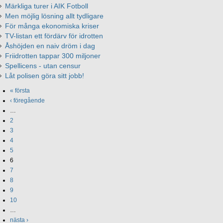
Märkliga turer i AIK Fotboll
Men möjlig lösning allt tydligare
För många ekonomiska kriser
TV-listan ett fördärv för idrotten
Åshöjden en naiv dröm i dag
Friidrotten tappar 300 miljoner
Spellicens - utan censur
Låt polisen göra sitt jobb!
« första
‹ föregående
…
2
3
4
5
6
7
8
9
10
…
nästa ›