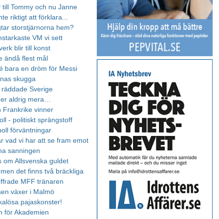
 till Tommy och nu Janne
te riktigt att förklara...
tar storstjärnorna hem?
nstarkaste VM vi sett
erk blir till konst
e ändå flest mål
 bara en dröm för Messi
onas skugga
 räddade Sverige
er aldrig mera…
h Frankrike vinner
oll - politiskt sprängstoff
oll förväntningar
r vad vi har att se fram emot
na sanningen
ss om Allsvenska guldet
 men det finns två bräckliga
 offrade MFF tränaren
sen växer i Malmö
kalösa pajaskonster!
on för Akademien