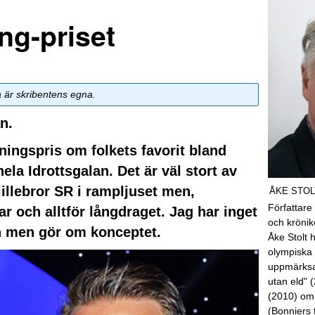
ing-priset
a är skribentens egna.
n.
ningspris om folkets favorit bland
hela Idrottsgalan. Det är väl stort av
lillebror SR i rampljuset men,
ÅKE STOL
Författare
r och alltför långdraget. Jag har inget
och kröni
an men gör om konceptet.
Åke Stolt 
olympiska 
uppmärksa
utan eld" 
(2010) om
(Bonniers 