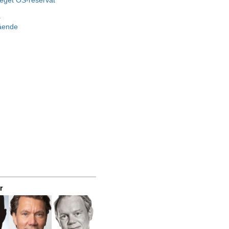
 eget OS-reservat
a
gående
r