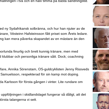
erhållningen i två och en halv timma på bästa sändningstid.
med ny Sydafrikansk solbränna, och hur han njuter av de
nare, Vésteinn Hafsteinsson fått priset som Årets ledare.
lning kan mera påverka skapandet av en mästare än den
orlunda finurlig och brett kunnig tränare, men med
vad klubbar och personliga tränare sått. Dock; coachning
golfare, Annika Sörenstam, OS-guldcyklisten Jenny Rissveds
n Samuelsson, respekterad för sin kamp mot doping.
ida Karlsson för första gången i vinter. Lite rundare om
ppföljningen i skidlandslaget fungerar så dåligt, att det
törsta talangerna vi sett.