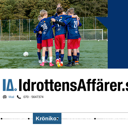
Mail
070 - 5647374
Nyheter
Krönikor
Sport & spel
Nyhetsbr