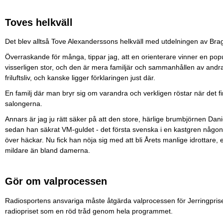
Toves helkväll
Det blev alltså Tove Alexanderssons helkväll med utdelningen av Brag
Överraskande för många, tippar jag, att en orienterare vinner en pop
visserligen stor, och den är mera familjär och sammanhållen av andr
friluftsliv, och kanske ligger förklaringen just där.
En familj där man bryr sig om varandra och verkligen röstar när det fin
salongerna.
Annars är jag ju rätt säker på att den store, härlige brumbjörnen Da
sedan han säkrat VM-guldet - det första svenska i en kastgren någon
över häckar. Nu fick han nöja sig med att bli Årets manlige idrottare,
mildare än bland damerna.
Gör om valprocessen
Radiosportens ansvariga måste åtgärda valprocessen för Jerringpris
radiopriset som en röd tråd genom hela programmet.