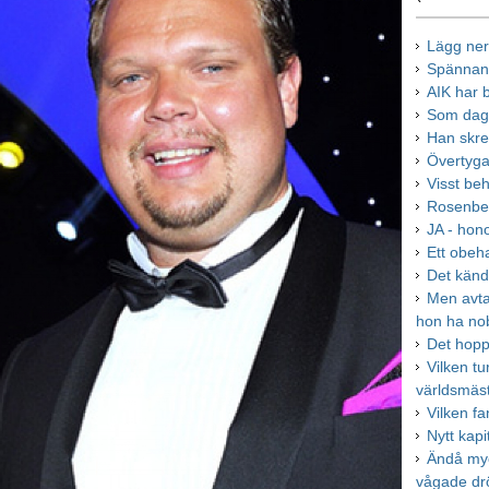
Lägg ner
Spännan
AIK har b
Som dage
Han skre
Övertyga
Visst be
Rosenber
JA - hono
Ett obeh
Det kän
Men avta
hon ha no
Det hopp
Vilken tur
världsmäs
Vilken fa
Nytt kapi
Ändå myc
vågade d