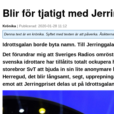
Blir för tjatigt med Jerr
Krönika
| Publicerad: 2020-01-28 11:12
Denna text är en krönika. Syftet med texten är att påverka. Åsiktern
Idrottsgalan borde byta namn. Till Jerringgala
Det förundrar mig att Sveriges Radios omröst
svenska idrottare har tillåtits totalt ockupera 
storebror SvT att bjuda in sin lite anonymare 
Herregud, det blir långsamt, segt, upprepninga
emot att Jerringpriset delas ut på Idrottsgal