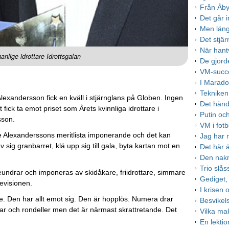
Från Åby
Det går in
Men läng
Det stjär
När hantv
anlige idrottare Idrottsgalan
De gjord
VM-succé
I Marad
Tekniken
 Alexandersson fick en kväll i stjärnglans på Globen. Ingen
Det händ
 fick ta emot priset som Årets kvinnliga idrottare i
Putin oc
sson.
VM i fotb
ve Alexanderssons meritlista imponerande och det kan
Jag har n
 sig granbarret, klä upp sig till gala, byta kartan mot en
Det här ä
Den nak
Trio slå
l, beundrar och imponeras av skidåkare, friidrottare, simmare
Gediget,
levisionen.
I krisen
e. Den har allt emot sig. Den är hopplös. Numera drar
Besvikel
tar och rondeller men det är närmast skrattretande. Det
Vilka ma
En lekti