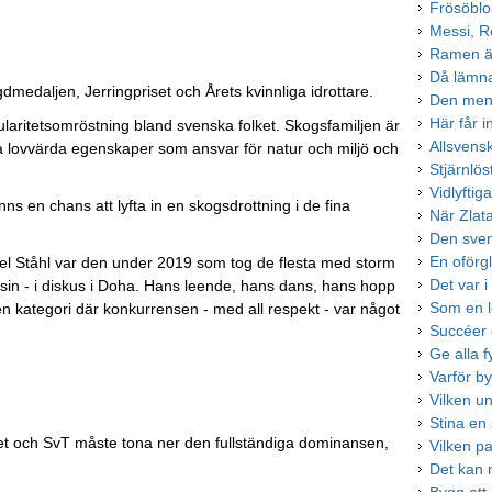
Frösöblo
Messi, 
Ramen är
Då lämna
dmedaljen, Jerringpriset och Årets kvinnliga idrottare.
Den men
Här får i
ularitetsomröstning bland svenska folket. Skogsfamiljen är
Allsvens
a lovvärda egenskaper som ansvar för natur och miljö och
Stjärnlös
Vidlyftig
ns en chans att lyfta in en skogsdrottning i de fina
När Zlat
Den sven
En oförgl
niel Ståhl var den under 2019 som tog de flesta med storm
Det var 
sin - i diskus i Doha. Hans leende, hans dans, hans hopp
Som en l
 en kategori där konkurrensen - med all respekt - var något
Succéer 
Ge alla f
Varför by
Vilken un
Stina en 
et och SvT måste tona ner den fullständiga dominansen,
Vilken p
Det kan 