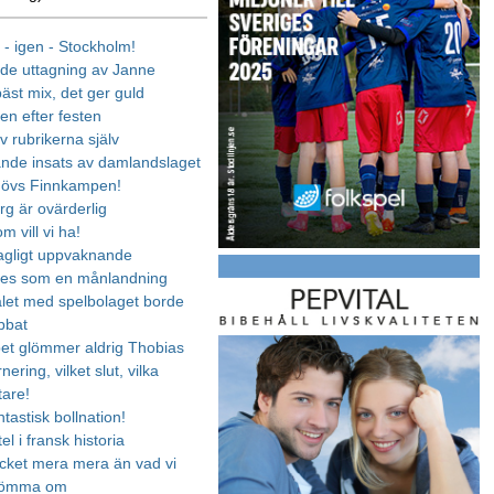
 - igen - Stockholm!
de uttagning av Janne
äst mix, det ger guld
n efter festen
v rubrikerna själv
nde insats av damlandslaget
hövs Finnkampen!
g är ovärderlig
m vill vi ha!
agligt uppvaknande
des som en månlandning
let med spelbolaget borde
bbat
et glömmer aldrig Thobias
nering, vilket slut, vilka
tare!
ntastisk bollnation!
tel i fransk historia
ket mera mera än vad vi
römma om