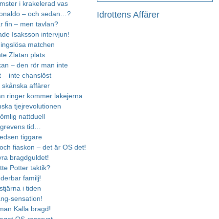
mster i krakelerad vas
Idrottens Affärer
Ronaldo – och sedan…?
 fin – men tavlan?
de Isaksson intervjun!
ingslösa matchen
nte Zlatan plats
kan – den rör man inte
t – inte chanslöst
a skånska affärer
an ringer kommer lakejerna
ska tjejrevolutionen
ömlig nattduell
i grevens tid…
edsen tiggare
och fiaskon – det är OS det!
yra bragdguldet!
tte Potter taktik?
derbar familj!
stjärna i tiden
ang-sensation!
man Kalla bragd!