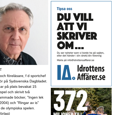
T
 och föreläsare, f d sportchef
kör på Sydsvenska Dagbladet.
har på plats bevakat 15
spel och skrivit två
mmade böcker, "Ingen lek
(2004) och "Ringar av is"
 de olympiska spelen.
förlag)