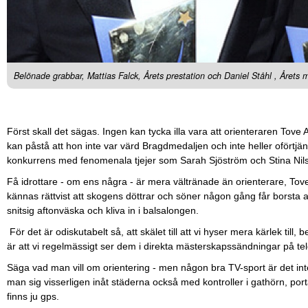
Belönade grabbar, Mattias Falck, Årets prestation och Daniel Ståhl , Årets m
Först skall det sägas. Ingen kan tycka illa vara att orienteraren Tove
kan påstå att hon inte var värd Bragdmedaljen och inte heller oförtjänt
konkurrens med fenomenala tjejer som Sarah Sjöström och Stina Nil
Få idrottare - om ens några - är mera vältränade än orienterare, To
kännas rättvist att skogens döttrar och söner någon gång får borsta av
snitsig aftonväska och kliva in i balsalongen.
För det är odiskutabelt så, att skälet till att vi hyser mera kärlek til
är att vi regelmässigt ser dem i direkta mästerskapssändningar på te
Säga vad man vill om orientering - men någon bra TV-sport är det int
man sig visserligen inåt städerna också med kontroller i gathörn, por
finns ju gps.