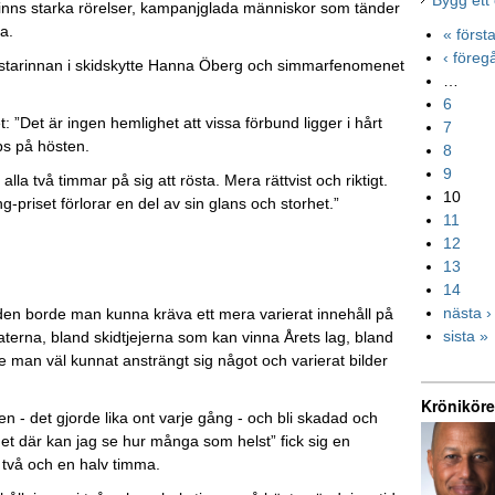
Bygg ett
 finns starka rörelser, kampanjglada människor som tänder
ra.
« först
‹ före
mästarinnan i skidskytte Hanna Öberg och simmarfenomenet
…
6
: ”Det är ingen hemlighet att vissa förbund ligger i hårt
7
ps på hösten.
8
9
lla två timmar på sig att rösta. Mera rättvist och riktigt.
10
-priset förlorar en del av sin glans och storhet.”
11
12
13
14
nästa ›
lden borde man kunna kräva ett mera varierat innehåll på
sista »
aterna, bland skidtjejerna som kan vinna Årets lag, bland
de man väl kunnat ansträngt sig något och varierat bilder
Kröniköre
en - det gjorde lika ont varje gång - och bli skadad och
et där kan jag se hur många som helst” fick sig en
 två och en halv timma.