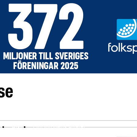
ev
Arkiv
Om Idrottens Affärer