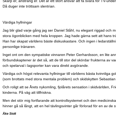
Skärp er, ansträng er. Det är ett stort ansvar att få svara för TV-und
Då duger inte tröttsam slentrian.
Värdiga hyllningar
Jag blir glad varje gång jag ser Daniel Ståhl, nu elegant riggad och 
stora ögonblicken med hela kroppen. Jag hade gärna sett att hans trä
Han har skapat världens bäste diskuskastare. Och ingen i ledarstäl
personlige tränaren.
Inget ont om den sympatiske vinnaren Peter Gerhardsson, en lite ann
förbundskaptener är det så, att de till stor del skördar frukterna av 
och spelarval i lagsporter kan vara direkt avgörande.
Värdiga och högst relevanta hyllningar till världens bästa kvinnliga 
(som brottats med stora mentala problem) och skidskytten Sebastia
Och roligt att se Årets nykomling, fjolårets sensation i skidvärlden, Fr
kinderna. På väg att tillfriskna.
Men det stör mig fortfarande att kontrollsystemet och den medicinska u
hinner gå så långt, att en hel tävlingsvinter går förlorad för en av de s
Åke Stolt