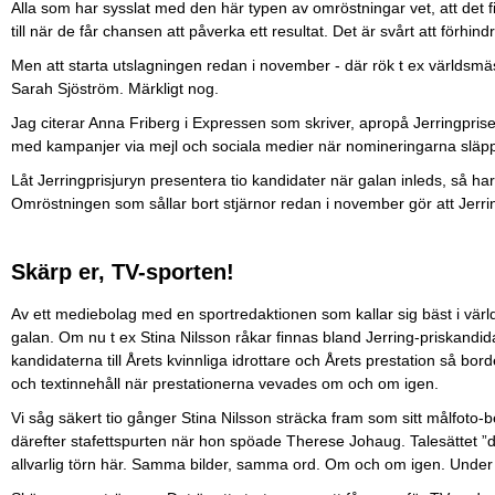
Alla som har sysslat med den här typen av omröstningar vet, att det
till när de får chansen att påverka ett resultat. Det är svårt att förhind
Men att starta utslagningen redan i november - där rök t ex världs
Sarah Sjöström. Märkligt nog.
Jag citerar Anna Friberg i Expressen som skriver, apropå Jerringpriset
med kampanjer via mejl och sociala medier när nomineringarna släp
Låt Jerringprisjuryn presentera tio kandidater när galan inleds, så har a
Omröstningen som sållar bort stjärnor redan i november gör att Jerring
Skärp er, TV-sporten!
Av ett mediebolag med en sportredaktionen som kallar sig bäst i vär
galan. Om nu t ex Stina Nilsson råkar finnas bland Jerring-priskandid
kandidaterna till Årets kvinnliga idrottare och Årets prestation så bor
och textinnehåll när prestationerna vevades om och om igen.
Vi såg säkert tio gånger Stina Nilsson sträcka fram som sitt målfoto-b
därefter stafettspurten när hon spöade Therese Johaug. Talesättet ”d
allvarlig törn här. Samma bilder, samma ord. Om och om igen. Under