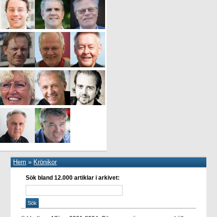
Hem
»
Krönikor
Sök bland 12.000 artiklar i arkivet: