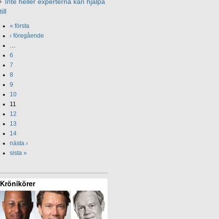
Inte heller experterna kan hjälpa
till
« första
‹ föregående
…
6
7
8
9
10
11
12
13
14
nästa ›
sista »
Krönikörer