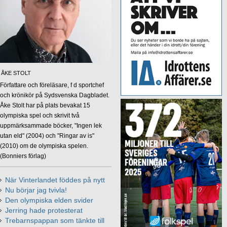
ÅKE STOLT
Författare och föreläsare, f d sportchef
och krönikör på Sydsvenska Dagbladet.
Åke Stolt har på plats bevakat 15
olympiska spel och skrivit två
uppmärksammade böcker, "Ingen lek
utan eld" (2004) och "Ringar av is"
(2010) om de olympiska spelen.
(Bonniers förlag)
När Vinterlandet föddes på nytt
Nu börjar jag tvivla!
Den olympiska elden svider
Jerring hade protesterat
Trebarnspappan som tänkte till