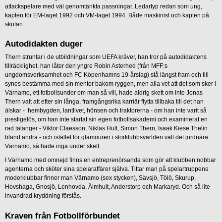
attackspelare med väl genomtänkta passningar. Ledartyp redan som ung,
kapten för EM-laget 1992 och VM-laget 1994. Både maskinist och kapten på
skutan.
Autodidakten duger
Thern struntar i de utbildningar som UEFA kräver, han tror på autodidaktens
tillräcklighet, han låter den yngre Robin Asterhed (från MFF:s
ungdomsverksamhet och FC Köpenhamns 19-årslag) stå längst fram och till
synes bestämma med sin mentor bakom ryggen, men alla vet att det som sker i
Värnamo, ett fotbollsunder om man så vill, hade aldrig skett om inte Jonas
Thern valt att efter sin långa, framgångsrika karriär flytta tillbaka till det han
älskar - hembygden, lantlivet, hönsen och traktorerna - om han inte varit så
prestigelös, om han inte startat sin egen fotbollsakademi och examinerat en
rad talanger - Viktor Claesson, Niklas Hult, Simon Thern, Isaak Kiese Thelin
bland andra - och istället för glamouren i storklubbsvärlden valt det jordnära
Värnamo, så hade inga under skett.
I Värnamo med omnejd finns en entreprenörsanda som gör att klubben nobbar
agenterna och sköter sina spelaraffärer själva. Tittar man på spelartruppens
moderklubbar finner man Värnamo (sex stycken), Sävsjö, Tölö, Skurup,
Hovshaga, Gnosjö, Lenhovda, Älmhult, Anderstorp och Markaryd. Och så lite
invandrad kryddning förstås.
Kraven från Fotbollförbundet