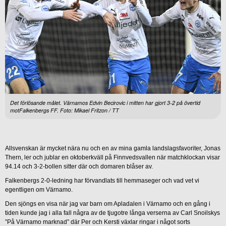
Det förlösande målet. Värnamos Edvin Becirovic i mitten har gjort 3-2 på övertid
motFalkenbergs FF. Foto: Mikael Fritzon / TT
Allsvenskan är mycket nära nu och en av mina gamla landslagsfavoriter, Jonas
Thern, ler och jublar en oktoberkväll på Finnvedsvallen när matchklockan visar
94.14 och 3-2-bollen sitter där och domaren blåser av.
Falkenbergs 2-0-ledning har förvandlats till hemmaseger och vad vet vi
egentligen om Värnamo.
Den sjöngs en visa när jag var barn om Apladalen i Värnamo och en gång i
tiden kunde jag i alla fall några av de tjugotre långa verserna av Carl Snoilskys
”På Värnamo marknad” där Per och Kersti växlar ringar i något sorts