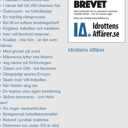
I värsta fall rök VM-chansen här
Östersund - en fotbollsstad
En märklig rättsprocess
Byt till en tuffare landslagschef!
England, fotbollen och kärleken
Inte i ett feminint reservat...
Kvalitet - inte kön - är det som
räknas
Idrottens Affärer
Med glorian på sned
Miljonerna lyfter inte Malmö
Jag väntar på förlösningen
Zlatan och GW - två fenomen
Obegripligt sparka Ericson
Skam över VM-fotbollen
När blixten slog ner
En kapten utan egen besättning
Skåne dominerar - och Höör
sen!
Nu ringer väckarklockan
Bolagiserad fotbollskriminalitet
Rekord i juridisk orättvisa
Drömmen om vinter-OS är död