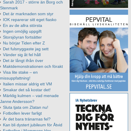
Sarah 2017 - större än Borg och
Stenmark
Det är marknaden som styr
IOK reparerar sitt eget fiasko
En av de allra största
Ingen omöjlig uppgift
Storsjöyran fortsätter
Nu börjar Tiden efter Z
Det fulsnyggaste jag sett
Vänder sig åt fel håll
Det är långt ifrån över
Maktdemonstrationen och förakt
Visa lite stake – en
missuppfattning!
Italien missar aldrig ett VM
Smakar det så kostar det!
Märklig kulmen – vad menade
Janne Andersson?
Sluta tjata om Zlatan nu!
Fotbollen lever farligt
Är det bara tränarnas fel?
Kan bli dystert jubileum för Åtvid
Fotbollen i Mammons klor