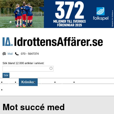
Mail
070 - 5647374
Sök bland 12.000 artiklar i arkivet:
Nyheter
Krönikor
Sport & spel
Nyhetsbrev
Arkiv
Om Idrottens Affärer
Mot succé med