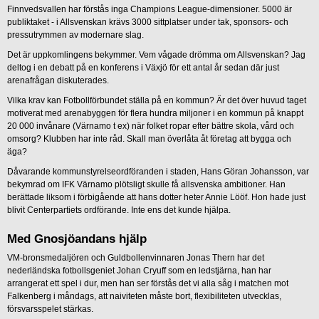
Finnvedsvallen har förstås inga Champions League-dimensioner. 5000 är
publiktaket - i Allsvenskan krävs 3000 sittplatser under tak, sponsors- och
pressutrymmen av modernare slag.
Det är uppkomlingens bekymmer. Vem vågade drömma om Allsvenskan? Jag
deltog i en debatt på en konferens i Växjö för ett antal år sedan där just
arenafrågan diskuterades.
Vilka krav kan Fotbollförbundet ställa på en kommun? Är det över huvud taget
motiverat med arenabyggen för flera hundra miljoner i en kommun på knappt
20 000 invånare (Värnamo t ex) när folket ropar efter bättre skola, vård och
omsorg? Klubben har inte råd. Skall man överlåta åt företag att bygga och
äga?
Dåvarande kommunstyrelseordföranden i staden, Hans Göran Johansson, var
bekymrad om IFK Värnamo plötsligt skulle få allsvenska ambitioner. Han
berättade liksom i förbigående att hans dotter heter Annie Lööf. Hon hade just
blivit Centerpartiets ordförande. Inte ens det kunde hjälpa.
Med Gnosjöandans hjälp
VM-bronsmedaljören och Guldbollenvinnaren Jonas Thern har det
nederländska fotbollsgeniet Johan Cryuff som en ledstjärna, han har
arrangerat ett spel i dur, men han ser förstås det vi alla såg i matchen mot
Falkenberg i måndags, att naiviteten måste bort, flexibiliteten utvecklas,
försvarsspelet stärkas.