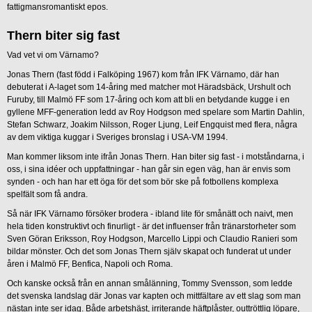
fattigmansromantiskt epos.
Thern biter sig fast
Vad vet vi om Värnamo?
Jonas Thern (fast född i Falköping 1967) kom från IFK Värnamo, där han
debuterat i A-laget som 14-åring med matcher mot Häradsbäck, Urshult och
Furuby, till Malmö FF som 17-åring och kom att bli en betydande kugge i en
gyllene MFF-generation ledd av Roy Hodgson med spelare som Martin Dahlin,
Stefan Schwarz, Joakim Nilsson, Roger Ljung, Leif Engquist med flera, några
av dem viktiga kuggar i Sveriges bronslag i USA-VM 1994.
Man kommer liksom inte ifrån Jonas Thern. Han biter sig fast - i motståndarna, i
oss, i sina idéer och uppfattningar - han går sin egen väg, han är envis som
synden - och han har ett öga för det som bör ske på fotbollens komplexa
spelfält som få andra.
Så när IFK Värnamo försöker brodera - ibland lite för smånätt och naivt, men
hela tiden konstruktivt och finurligt - är det influenser från tränarstorheter som
Sven Göran Eriksson, Roy Hodgson, Marcello Lippi och Claudio Ranieri som
bildar mönster. Och det som Jonas Thern själv skapat och funderat ut under
åren i Malmö FF, Benfica, Napoli och Roma.
Och kanske också från en annan smålänning, Tommy Svensson, som ledde
det svenska landslag där Jonas var kapten och mittfältare av ett slag som man
nästan inte ser idag. Både arbetshäst, irriterande häftplåster, outtröttlig löpare,