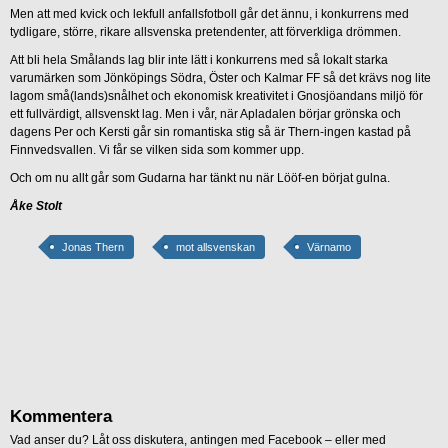
Men att med kvick och lekfull anfallsfotboll går det ännu, i konkurrens med
tydligare, större, rikare allsvenska pretendenter, att förverkliga drömmen.
Att bli hela Smålands lag blir inte lätt i konkurrens med så lokalt starka
varumärken som Jönköpings Södra, Öster och Kalmar FF så det krävs nog lite
lagom små(lands)snålhet och ekonomisk kreativitet i Gnosjöandans miljö för
ett fullvärdigt, allsvenskt lag. Men i vår, när Apladalen börjar grönska och
dagens Per och Kersti går sin romantiska stig så är Thern-ingen kastad på
Finnvedsvallen. Vi får se vilken sida som kommer upp.
Och om nu allt går som Gudarna har tänkt nu när Lööf-en börjat gulna.
Åke Stolt
Jonas Thern
mot allsvenskan
Värnamo
Kommentera
Vad anser du? Låt oss diskutera, antingen med Facebook – eller med