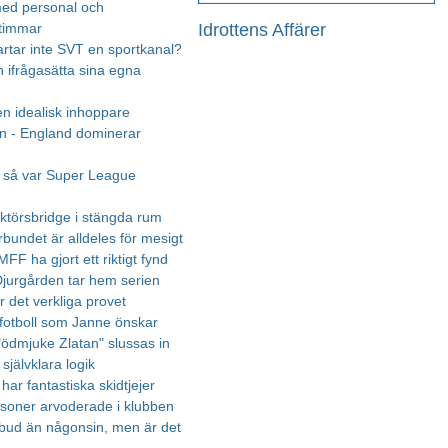
med personal och
Idrottens Affärer
timmar
tartar inte SVT en sportkanal?
 ifrågasätta sina egna
en idealisk inhoppare
en - England dominerar
, så var Super League
ktörsbridge i stängda rum
rbundet är alldeles för mesigt
FF ha gjort ett riktigt fynd
 Djurgården tar hem serien
r det verkliga provet
 fotboll som Janne önskar
"ödmjuke Zlatan" slussas in
 självklara logik
i har fantastiska skidtjejer
soner arvoderade i klubben
tbud än någonsin, men är det