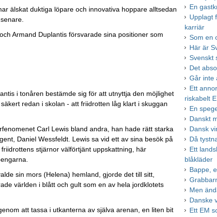
En gastk
om har älskat duktiga löpare och innovativa hoppare alltsedan
Upplagt 
 senare.
karriär
 och Armand Duplantis försvarade sina positioner som
Som en o
Här är S
Svenskt s
Det abso
Går inte
Ett annor
lantis i tonåren bestämde sig för att utnyttja den möjlighet
riskabelt 
kert redan i skolan - att friidrotten låg klart i skuggan
En spege
Danskt m
erfenomenet Carl Lewis bland andra, han hade rätt starka
Dansk vi
nt, Daniel Wessfeldt. Lewis sa vid ett av sina besök på
Då tystn
friidrottens stjärnor välförtjänt uppskattning, här
Ett lands
pengarna.
blåkläder
Bappe, e
de sin mors (Helena) hemland, gjorde det till sitt,
Grabbar
rade världen i blått och gult som en av hela jordklotets
Men ändå
Danske v
om att tassa i utkanterna av själva arenan, en liten bit
Ett EM s