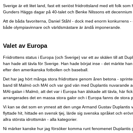
Sverige är ett litet land, fast ett seriöst friidrottsland med ett folk s
Gunders Häggs dagar på 40-talet och Benke Nilssons ett decennium
Att de båda favoriterna, Daniel Ståhl - dock med enorm konkurrens -
både olympiavinnare och världsmästare är ändå imponerande.
Valet av Europa
Friidrottens status i Europa (och Sverige) var ett av skälen till att Dup
han hade att tävla för Sverige. Han hade börjat inse - det märkte han sä
efter den amerikanska fotbollen och baseball.
Det har jag hört många stora friidrottare genom åren betona - sprint
band till Malmö och MAI och var god vän med Duplantis nuvarande age
MAI-galan i Malmö, att det var i Europa han älskade att tävla, här fick 
arrangerades det en massa stora galor och i Europa fanns de stora 
Vi kan se det som en ynnest att den unge Armand Gustav Duplantis val
flyttade hit, hittade en svensk tjej, lärde sig svenska språket och eröv
allra största idrottsmän - alla kategorier.
Ni märker kanske hur jag försöker komma runt fenomenet Duplantis gen