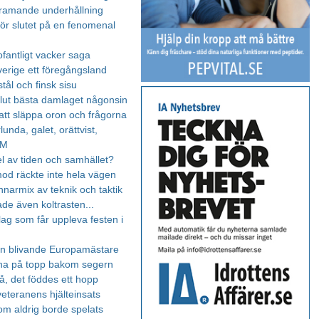
ramande underhållning
för slutet på en fenomenal
fantligt vacker saga
verige ett föregångsland
tål och finsk sisu
lut bästa damlaget någonsin
 att släppa oron och frågorna
lunda, galet, orättvist,
EM
l av tiden och samhället?
od räckte inte hela vägen
nnarmix av teknik och taktik
ade även koltrasten...
lag som får uppleva festen i
n blivande Europamästare
na på topp bakom segern
, det föddes ett hopp
eteranens hjälteinsats
om aldrig borde spelats