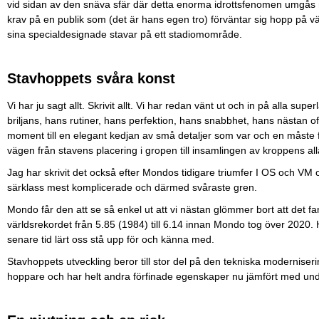
vid sidan av den snäva sfär där detta enorma idrottsfenomen umgås me
krav på en publik som (det är hans egen tro) förväntar sig hopp på 
sina specialdesignade stavar på ett stadiomområde.
Stavhoppets svåra konst
Vi har ju sagt allt. Skrivit allt. Vi har redan vänt ut och in på alla supe
briljans, hans rutiner, hans perfektion, hans snabbhet, hans nästan o
moment till en elegant kedjan av små detaljer som var och en måste 
vägen från stavens placering i gropen till insamlingen av kroppens alla
Jag har skrivit det också efter Mondos tidigare triumfer I OS och VM o
särklass mest komplicerade och därmed svåraste gren.
Mondo får den att se så enkel ut att vi nästan glömmer bort att det
världsrekordet från 5.85 (1984) till 6.14 innan Mondo tog över 2020. 
senare tid lärt oss stå upp för och känna med.
Stavhoppets utveckling beror till stor del på den tekniska moderniser
hoppare och har helt andra förfinade egenskaper nu jämfört med un