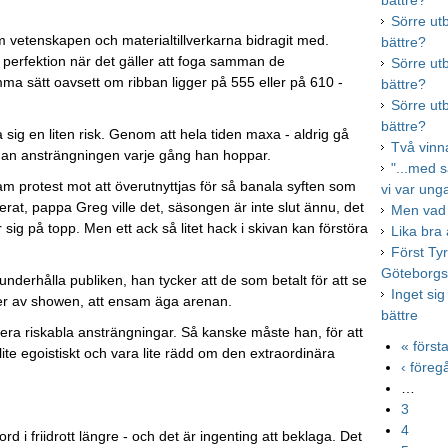
bättre?
Sörre ut
 vetenskapen och materialtillverkarna bidragit med.
bättre?
 perfektion när det gäller att foga samman de
Sörre ut
sätt oavsett om ribban ligger på 555 eller på 610 -
bättre?
Sörre ut
bättre?
ig en liten risk. Genom att hela tiden maxa - aldrig gå
Två vinna
 han ansträngningen varje gång han hoppar.
"...med 
sam protest mot att överutnyttjas för så banala syften som
vi var ung
rat, pappa Greg ville det, säsongen är inte slut ännu, det
Men vad 
 sig på topp. Men ett ack så litet hack i skivan kan förstöra
Lika bra
Först Ty
Göteborgs 
nderhålla publiken, han tycker att de som betalt för att se
Inget sig
uter av showen, att ensam äga arenan.
bättre
ra riskabla ansträngningar. Så kanske måste han, för att
« först
lite egoistiskt och vara lite rädd om den extraordinära
‹ före
…
3
4
d i friidrott längre - och det är ingenting att beklaga. Det