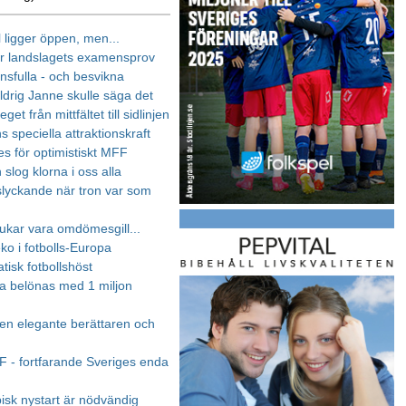
l ligger öppen, men...
r landslagets examensprov
nsfulla - och besvikna
ldrig Janne skulle säga det
get från mittfältet till sidlinjen
s speciella attraktionskraft
les för optimistiskt MFF
slog klorna i oss alla
slyckande när tron var som
ukar vara omdömesgill...
ko i fotbolls-Europa
tisk fotbollshöst
 belönas med 1 miljon
en elegante berättaren och
 - fortfarande Sveriges enda
isk nystart är nödvändig