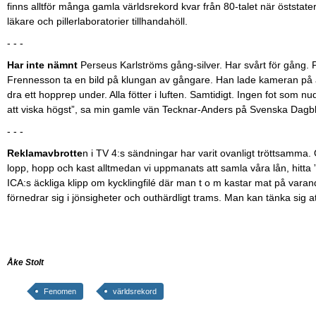
finns alltför många gamla världsrekord kvar från 80-talet när öststater
läkare och pillerlaboratorier tillhandahöll.
- - -
Har inte nämnt
Perseus Karlströms gång-silver. Har svårt för gång. P
Frennesson ta en bild på klungan av gångare. Han lade kameran på asf
dra ett hopprep under. Alla fötter i luften. Samtidigt. Ingen fot som
att viska högst”, sa min gamle vän Tecknar-Anders på Svenska Dagbla
- - -
Reklamavbrotte
n i TV 4:s sändningar har varit ovanligt tröttsamma.
lopp, hopp och kast alltmedan vi uppmanats att samla våra lån, hitta ”r
ICA:s äckliga klipp om kycklingfilé där man t o m kastar mat på var
förnedrar sig i jönsigheter och outhärdligt trams. Man kan tänka sig att
Åke Stolt
Fenomen
världsrekord