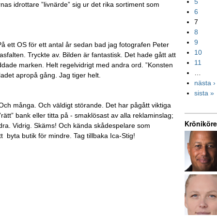
5
nas idrottare ”livnärde” sig ur det rika sortiment som
6
7
8
9
å ett OS för ett antal år sedan bad jag fotografen Peter
10
alten. Tryckte av. Bilden är fantastisk. Det hade gått att
11
 nuddade marken. Helt regelvidrigt med andra ord. ”Konsten
…
det apropå gång. Jag tiger helt.
nästa ›
sista »
 Och många. Och väldigt störande. Det har pågått viktiga
ätt” bank eller titta på - smaklösast av alla reklaminslag;
Kröniköre
andra. Vidrig. Skäms! Och kända skådespelare som
 byta butik för mindre. Tag tillbaka Ica-Stig!