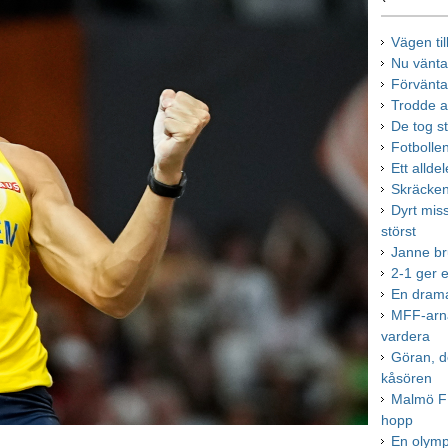
Vägen til
Nu vänta
Förvänta
Trodde a
De tog ste
Fotbollen
Ett allde
Skräcken 
Dyrt mis
störst
Janne br
2-1 ger e
En drama
MFF-arna
vardera
Göran, d
kåsören
Malmö FF
hopp
En olymp