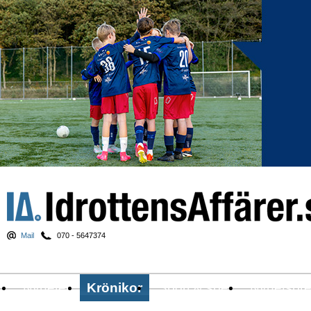
Mail
070 - 5647374
Nyheter
Krönikor
Sport & spel
Nyhetsbr