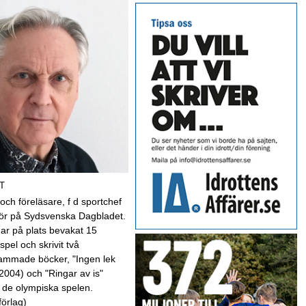
T
 och föreläsare, f d sportchef
kör på Sydsvenska Dagbladet.
har på plats bevakat 15
spel och skrivit två
mmade böcker, "Ingen lek
(2004) och "Ringar av is"
 de olympiska spelen.
förlag)