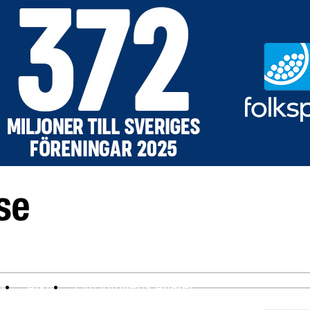
ev
Arkiv
Om Idrottens Affärer