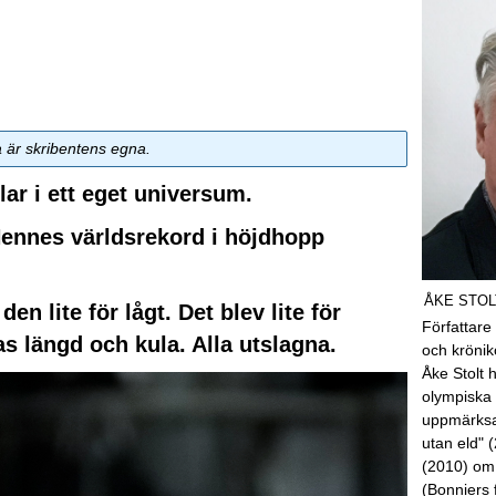
a är skribentens egna.
lar i ett eget universum.
 Hennes världsrekord i höjdhopp
ÅKE STOL
n lite för lågt. Det blev lite för
Författare
s längd och kula. Alla utslagna.
och kröni
Åke Stolt 
olympiska 
uppmärksa
utan eld" 
(2010) om
(Bonniers 