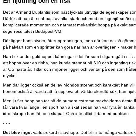
En njutning och en risk
Det är Armand Duplantis som bäst lyckats utnyttja de egenskaper som
Därför att han är snabbast av alla, stark och med en ingenjörsmässig
komplicerade momenten och närmast mekaniskt hoppa på exakt samma 
segerresultatet i Budapest-VM.
Där ligger hans styrka, återupprepningen, men där kan också gömma s
på halvfart som en sprinter kan göra när han är överlägsen - maxar
Han fick under guldhoppet känningar i det lår som tidigare gått i still
att hoppa över en ribba, han kunde stannat på 610 och ingenting riske
är OS nästa år. Titlar och miljoner ligger och väntar på den som håller
mycket.
Men där ligger också en del av Mondos storhet och karaktär; han vill u
honom också är värda att få uppleva ett världsrekordförsök, han nj
Men ju fler hopp han tar på de numera extrema maxhöjderna desto fle
får vara kvar länge i en sport han älskat sedan han var fyra år, tänka 
idrottskropp han fått och skapat. Och inte alltid flirta med publiken.
- - -
Det blev inget
världsrekord i stavhopp. Det blir inte många världsrekor