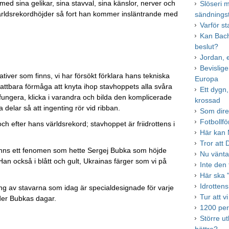
d sina gelikar, sina stavval, sina känslor, nerver och
Slöseri 
världsrekordhöjder så fort han kommer insläntrande med
sändnings
Varför s
Kan Bach
beslut?
Jordan, 
Bevislig
rlativer som finns, vi har försökt förklara hans tekniska
Europa
fattbara förmåga att knyta ihop stavhoppets alla svåra
Ett dygn
fungera, klicka i varandra och bilda den komplicerade
krossad
 delar så att ingenting rör vid ribban.
Som dire
Fotbollfö
ch efter hans världsrekord; stavhoppet är friidrottens i
Här kan M
Tror att
 fanns ett fenomen som hette Sergej Bubka som höjde
Nu vänta
Han också i blått och gult, Ukrainas färger som vi på
Inte den
Här ska 
Idrottens
ing av stavarna som idag är specialdesignade för varje
Tur att v
der Bubkas dagar.
1200 per
Större u