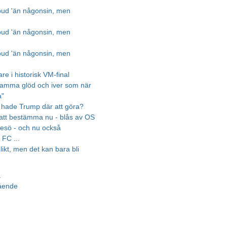
bud 'än någonsin, men
bud 'än någonsin, men
bud 'än någonsin, men
re i historisk VM-final
samma glöd och iver som när
a"
hade Trump där att göra?
 att bestämma nu - blås av OS
resö - och nu också
FC ...
 likt, men det kan bara bli
a
gående