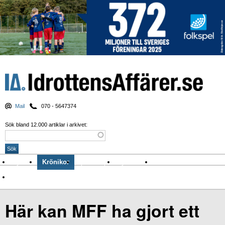
Mail
070 - 5647374
Sök bland 12.000 artiklar i arkivet:
Nyheter
Krönikor
Sport & spel
Nyhetsbrev
Arkiv
Om Idrottens Affärer
Här kan MFF ha gjort ett