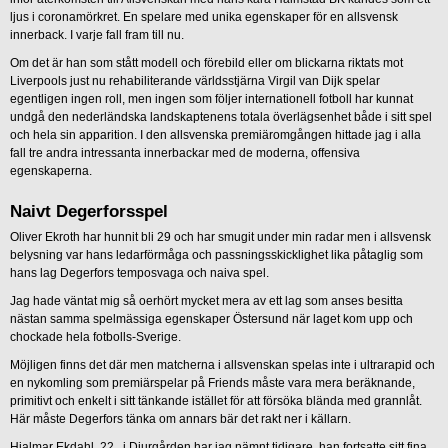
ljus i coronamörkret. En spelare med unika egenskaper för en allsvensk
innerback. I varje fall fram till nu.
Om det är han som stått modell och förebild eller om blickarna riktats mot
Liverpools just nu rehabiliterande världsstjärna Virgil van Dijk spelar
egentligen ingen roll, men ingen som följer internationell fotboll har kunnat
undgå den nederländska landskaptenens totala överlägsenhet både i sitt spel
och hela sin apparition. I den allsvenska premiäromgången hittade jag i alla
fall tre andra intressanta innerbackar med de moderna, offensiva
egenskaperna.
Naivt Degerforsspel
Oliver Ekroth har hunnit bli 29 och har smugit under min radar men i allsvensk
belysning var hans ledarförmåga och passningsskicklighet lika påtaglig som
hans lag Degerfors temposvaga och naiva spel.
Jag hade väntat mig så oerhört mycket mera av ett lag som anses besitta
nästan samma spelmässiga egenskaper Östersund när laget kom upp och
chockade hela fotbolls-Sverige.
Möjligen finns det där men matcherna i allsvenskan spelas inte i ultrarapid och
en nykomling som premiärspelar på Friends måste vara mera beräknande,
primitivt och enkelt i sitt tänkande istället för att försöka blända med grannlåt.
Här måste Degerfors tänka om annars bär det rakt ner i källarn.
Hjalmar Ekdahl, 22, i Djurgården har jag nämnt tidigare, han fortsatte sitt fina