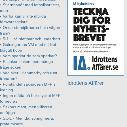
Stjärnbanér med fotbollsartister,
men...
Varför kan vi inte utbilda
försvarsspelare...
Orkar storstjärnorna hela vägen
fram?
5-1... så ofattbart och underbart
Galningarnas VM med ett litet
blågult hopp
Vem sparkar de som sparkar?
En joker i leken men många
frågetecken
Vad sker i Hammarby och runt
tränaren?
Idrottens Affärer
Förståndet saknades i MFF:s
ledning
Ingen måtta på hur mycket MFF
förnedras
Saknas mest, men villkoren
omöjliga
Stolt: - Men då, spring mera,
prata mindre