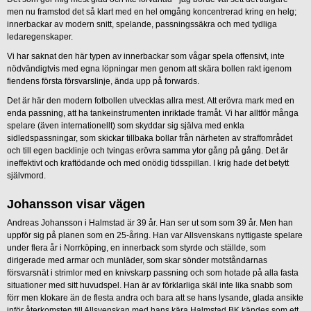
men nu framstod det så klart med en hel omgång koncentrerad kring en helg;
innerbackar av modern snitt, spelande, passningssäkra och med tydliga
ledaregenskaper.
Vi har saknat den här typen av innerbackar som vågar spela offensivt, inte
nödvändigtvis med egna löpningar men genom att skära bollen rakt igenom
fiendens första försvarslinje, ända upp på forwards.
Det är här den modern fotbollen utvecklas allra mest. Att erövra mark med en
enda passning, att ha tankeinstrumenten inriktade framåt. Vi har alltför många
spelare (även internationellt) som skyddar sig själva med enkla
sidledspassningar, som skickar tillbaka bollar från närheten av straffområdet
och till egen backlinje och tvingas erövra samma ytor gång på gång. Det är
ineffektivt och kraftödande och med onödig tidsspillan. I krig hade det betytt
självmord.
Johansson visar vägen
Andreas Johansson i Halmstad är 39 år. Han ser ut som som 39 år. Men han
uppför sig på planen som en 25-åring. Han var Allsvenskans nyttigaste spelare
under flera år i Norrköping, en innerback som styrde och ställde, som
dirigerade med armar och munläder, som skar sönder motståndarnas
försvarsnät i strimlor med en knivskarp passning och som hotade på alla fasta
situationer med sitt huvudspel. Han är av förklarliga skäl inte lika snabb som
förr men klokare än de flesta andra och bara att se hans lysande, glada ansikte
inför återkomsten till Allsvenskan med hans kära Halmstad BK kändes som ett