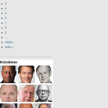
3
4
5
6
7
8
9
…
nästa ›
sista »
Krönikörer