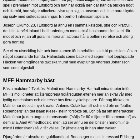
spel i premiären mot Elfsborg och han har också den där härliga blicken högt
och framåt, han vågar attackera, visa upp sig, ta ansvaret och inte bara skydda
sig själv med sidledspassningar. En oerhört intressant spelare.
Joseph Okumo, 23, i Elfsborg är ännu en i samma kategori, stor och kraftfull,
det blir slarvfel ibland i bollhanteringen men också hos honom finns det där
modet och viljan att göra lite mera än att bara hålla bollen i rörelse och aldrig
göra bort sig.
Ser vi en utveckling här och inom ramen för bibehållen taktiskt precision så kan
något spännande hända. Halmstads come back med segern mot topptippade
Häcken var omgångens taktiska triumf med evigt unge Andreas Johansson
som centralgestalt.
MFF-Hammarby bäst
Bästa matchen? Tveklöst Malmö mot Hammarby. Har haft mina dubier inför
MFF:s möjligheter att återupprepa fjolårsguldet efter en mer än skral vår med
tydlig nonchalans och ointresse hos flera nyckelspelare. Får nog tänka om.
Malmö har det och nye kroaten Antonio Colak kan till och med blir en ”bättre
Rosenberg” än det Isaak Kiese-Thelin försökte bli. Och på tal om innerbackar;
Malmö har ju den unge och omsusade (”säljs för 80 miljoner till sommaren”) av
dem alla, Anel Ahmedhodzic, men jag ser ännu en del brister i honom, inte
minst i offensiven) så vi får väl se. En jättetalang är han utan tvekan.
Djurgården är absolut en guldkandidat. Bortaseger mot ett intressant Elfsborg