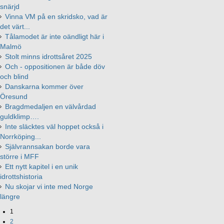
snärjd
Vinna VM på en skridsko, vad är
det värt...
Tålamodet är inte oändligt här i
Malmö
Stolt minns idrottsåret 2025
Och - oppositionen är både döv
och blind
Danskarna kommer över
Öresund
Bragdmedaljen en välvårdad
guldklimp….
Inte släcktes väl hoppet också i
Norrköping...
Självrannsakan borde vara
större i MFF
Ett nytt kapitel i en unik
idrottshistoria
Nu skojar vi inte med Norge
längre
1
2