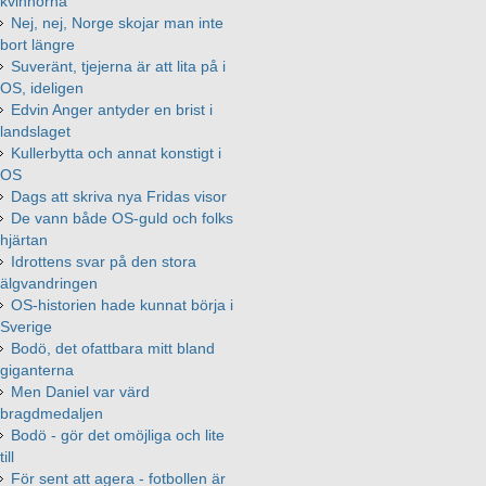
kvinnorna
Nej, nej, Norge skojar man inte
bort längre
Suveränt, tjejerna är att lita på i
OS, ideligen
Edvin Anger antyder en brist i
landslaget
Kullerbytta och annat konstigt i
OS
Dags att skriva nya Fridas visor
De vann både OS-guld och folks
hjärtan
Idrottens svar på den stora
älgvandringen
OS-historien hade kunnat börja i
Sverige
Bodö, det ofattbara mitt bland
giganterna
Men Daniel var värd
bragdmedaljen
Bodö - gör det omöjliga och lite
till
För sent att agera - fotbollen är