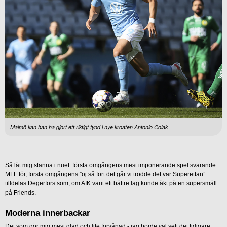
Malmö kan han ha gjort ett riktigt fynd i nye kroaten Antonio Colak
Så låt mig stanna i nuet: första omgångens mest imponerande spel svarande
MFF för, första omgångens ”oj så fort det går vi trodde det var Superettan”
tilldelas Degerfors som, om AIK varit ett bättre lag kunde åkt på en supersmäll
på Friends.
Moderna innerbackar
Det som gör mig mest glad och lite förvånad - jag borde väl sett det tidigare