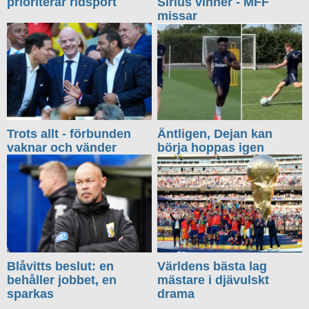
prioriterar ridsport
Sirius vinner - MFF
missar
Trots allt - förbunden
Äntligen, Dejan kan
vaknar och vänder
börja hoppas igen
Blåvitts beslut: en
Världens bästa lag
behåller jobbet, en
mästare i djävulskt
sparkas
drama