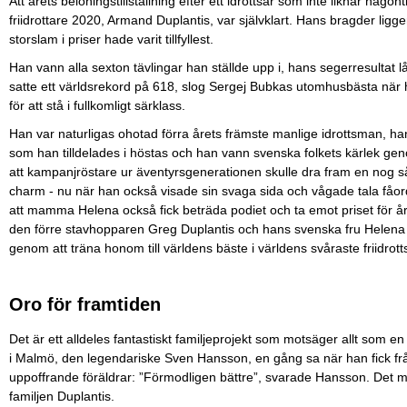
Att årets belöningstillställning efter ett idrottsår som inte liknar någ
friidrottare 2020, Armand Duplantis, var självklart. Hans bragder ligge
storslam i priser hade varit tillfyllest.
Han vann alla sexton tävlingar han ställde upp i, hans segerresultat lå
satte ett världsrekord på 618, slog Sergej Bubkas utomhusbästa när 
för att stå i fullkomligt särklass.
Han var naturligas ohotad förra årets främste manlige idrottsman, ha
som han tilldelades i höstas och han vann svenska folkets kärlek genom
att kampanjröstare ur äventyrsgenerationen skulle dra fram en nog s
charm - nu när han också visade sin svaga sida och vågade tala fåord
att mamma Helena också fick beträda podiet och ta emot priset för året
den förre stavhopparen Greg Duplantis och hans svenska fru Helena
genom att träna honom till världens bäste i världens svåraste friidrot
Oro för framtiden
Det är ett alldeles fantastiskt familjeprojekt som motsäger allt som
i Malmö, den legendariske Sven Hansson, en gång sa när han fick fråg
uppoffrande föräldrar: ”Förmodligen bättre”, svarade Hansson. Det må g
familjen Duplantis.