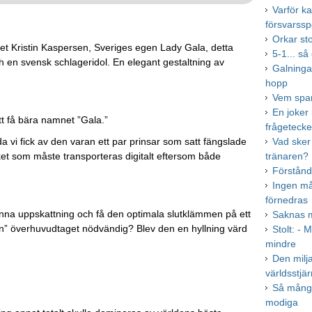
Varför ka
försvarssp
Orkar st
t Kristin Kaspersen, Sveriges egen Lady Gala, detta
5-1... så
ch en svensk schlageridol. En elegant gestaltning av
Galninga
hopp
Vem spa
En joker
att få bära namnet ”Gala.”
frågeteck
da vi fick av den varan ett par prinsar som satt fängslade
Vad sker
folket som måste transporteras digitalt eftersom både
tränaren?
Förstånd
Ingen må
förnedras
känna uppskattning och få den optimala slutklämmen på ett
Saknas m
lan” överhuvudtaget nödvändig? Blev den en hyllning värd
Stolt: - 
mindre
Den milj
världsstjä
Så många
modiga