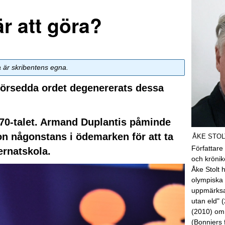
r att göra?
a är skribentens egna.
försedda ordet degenererats dessa
 70-talet. Armand Duplantis påminde
n någonstans i ödemarken för att ta
ÅKE STOL
Författare
ternatskola.
och kröni
Åke Stolt 
olympiska 
uppmärksa
utan eld" 
(2010) om
(Bonniers 