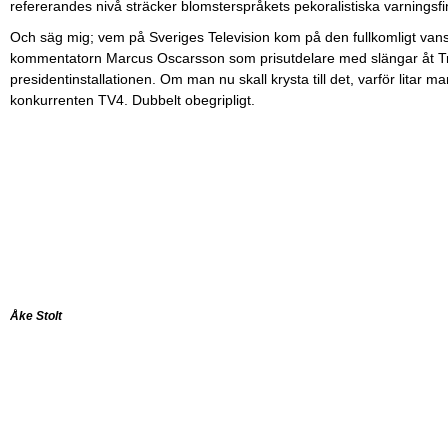
refererandes nivå sträcker blomsterspråkets pekoralistiska varningsfin
Och säg mig; vem på Sveriges Television kom på den fullkomligt vansin
kommentatorn Marcus Oscarsson som prisutdelare med slängar åt 
presidentinstallationen. Om man nu skall krysta till det, varför litar ma
konkurrenten TV4. Dubbelt obegripligt.
Åke Stolt