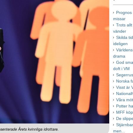
Prognos i
missar
Trots all
vänder
Skilda t
ideligen
Världens
drama
God smak
doft i VM
Segerrus
Norska f
Visst är
Nationalh
Våra möt
Potter ha
MFF köpe
De slip
Stjärnban
enterade Årets kvinnliga idrottare.
men...