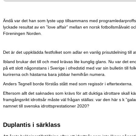
Ändå var det han som lyste upp tillsammans med programledarproffse
lyckade resultat av en ”love affair” mellan en norsk fotbollsmålvakt o
Föreningen Norden.
Det är det uppklädda festfolket som adlar en vanlig prisutdelning till 
Ibland brukar det till och med krävas lite kunglig glans. Nu var det en
på ett slott någonstans i Sverige i ofredstid med var sin bulletin till 
kurirerna och hästarna bara jobbar hemifrån numera.
Anders Tegnell borde förstås stått med som regissör i eftertexterna.
Eftersom allt det saknades som krävs för att duktiga idrottare skall 
framgångsrikt idrottsår måste väl frågan ställas: var den här s k ”ga
namnet till svenska idrottsprestationer 2020?
Duplantis i särklass