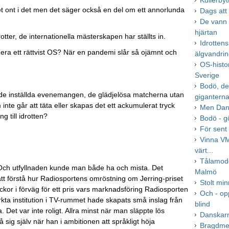
Kullerbyt
nget ont i det men det säger också en del om ett annorlunda
Dags att 
De vann 
hjärtan
otter, de internationella mästerskapen har ställts in.
Idrotten
gera ett rättvist OS? När en pandemi slår så ojämnt och
älgvandri
OS-histo
Sverige
Bodö, det
 de inställda evenemangen, de glädjelösa matcherna utan
gigantern
inte går att täta eller skapas det ett ackumulerat tryck
Men Dani
g till idrotten?
Bodö - gö
För sent 
Vinna VM
värt...
Tålamodet
. Och utfyllnaden kunde man både ha och mista. Det
Malmö
att förstå hur Radiosportens omröstning om Jerring-priset
Stolt min
veckor i förväg för ett pris vars marknadsföring Radiosporten
Och - op
märkta institution i TV-rummet hade skapats små inslag från
blind
. Det var inte roligt. Allra minst när man släppte lös
Danskar
sig själv när han i ambitionen att språkligt höja
Bragdmed