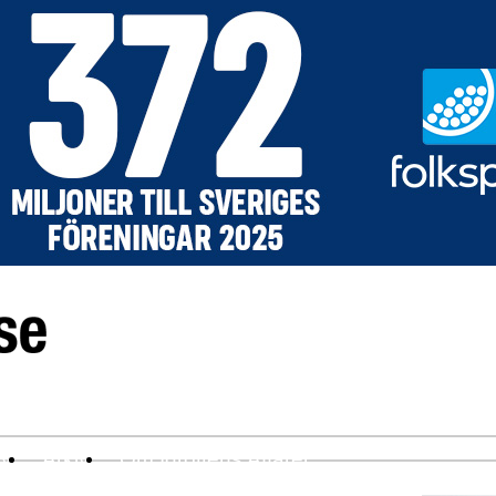
ev
Arkiv
Om Idrottens Affärer