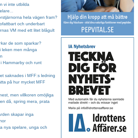
n vi inte utbilda
elare...
orstjärnorna hela vägen fram?
 ofattbart och underbart
rnas VM med ett litet blågult
rkar de som sparkar?
 i leken men många
en
 i Hammarby och runt
et saknades i MFF:s ledning
tta på hur mycket MFF
est, men villkoren omöjliga
Men då, spring mera, prata
arden skapar inga
rnor
 nya spelare, unga och