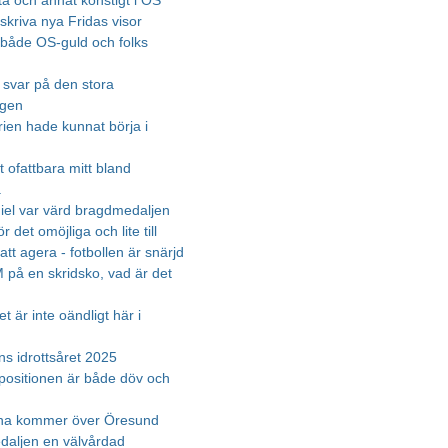
ta och annat konstigt i OS
skriva nya Fridas visor
både OS-guld och folks
s svar på den stora
ngen
rien hade kunnat börja i
 ofattbara mitt bland
a
el var värd bragdmedaljen
r det omöjliga och lite till
att agera - fotbollen är snärjd
 på en skridsko, vad är det
 är inte oändligt här i
ns idrottsåret 2025
positionen är både döv och
na kommer över Öresund
aljen en välvårdad