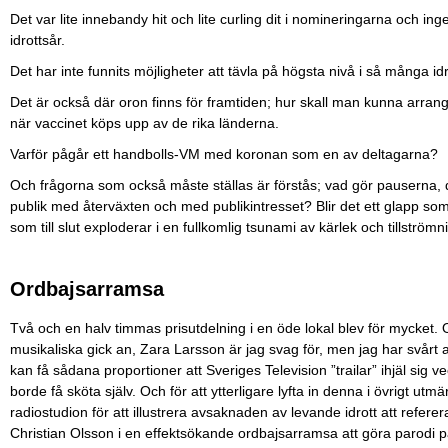
Det var lite innebandy hit och lite curling dit i nomineringarna och i
idrottsår.
Det har inte funnits möjligheter att tävla på högsta nivå i så många idr
Det är också där oron finns för framtiden; hur skall man kunna arran
när vaccinet köps upp av de rika länderna.
Varför pågår ett handbolls-VM med koronan som en av deltagarna?
Och frågorna som också måste ställas är förstås; vad gör pauserna,
publik med återväxten och med publikintresset? Blir det ett glapp som 
som till slut exploderar i en fullkomlig tsunami av kärlek och tillströmnin
Ordbajsarramsa
Två och en halv timmas prisutdelning i en öde lokal blev för mycket
musikaliska gick an, Zara Larsson är jag svag för, men jag har svårt 
kan få sådana proportioner att Sveriges Television ”trailar” ihjäl sig 
borde få sköta själv. Och för att ytterligare lyfta in denna i övrigt ut
radiostudion för att illustrera avsaknaden av levande idrott att referera
Christian Olsson i en effektsökande ordbajsarramsa att göra parodi på 