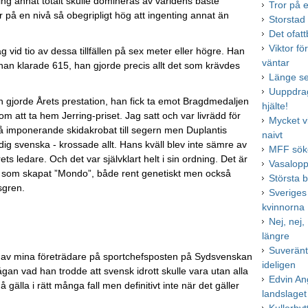
onting annat totalt skulle domineras av världens bäste
Tror på 
r på en nivå så obegripligt hög att ingenting annat än
Storstad
Det ofatt
Viktor fö
g vid tio av dessa tillfällen på sex meter eller högre. Han
väntar
han klarade 615, han gjorde precis allt det som krävdes
Länge se
Uuppdrag
n gjorde Årets prestation, han fick ta emot Bragdmedaljen
hjälte!
 att ta hem Jerring-priset. Jag satt och var livrädd för
Mycket v
å imponerande skidakrobat till segern men Duplantis
naivt
ig svenska - krossade allt. Hans kväll blev inte sämre av
MFF söke
s ledare. Och det var självklart helt i sin ordning. Det är
Vasalopp
 som skapat ”Mondo”, både rent genetiskt men också
Största b
tsgren.
Sveriges
kvinnorna
Nej, nej,
längre
Suveränt,
 en av mina företrädare på sportchefsposten på Sydsvenskan
ideligen
an vad han trodde att svensk idrott skulle vara utan alla
Edvin Ang
älla i rätt många fall men definitivt inte när det gäller
landslaget