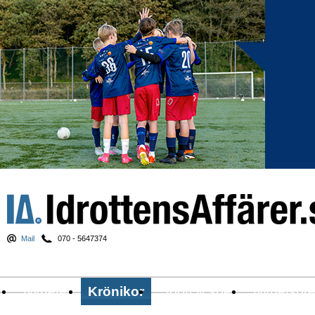
Mail
070 - 5647374
Nyheter
Krönikor
Sport & spel
Nyhetsbr