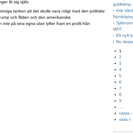
ger åt sig själv.
guldklimp
Inte släc
niga tanken att det skulle vara roligt med den politiske
Norrköping
Trump och Biden och den amerikanska
Självran
n inte på sina egna utan lyfter fram en profil från
MFF
Ett nytt k
Nu skoja
1
2
3
4
5
6
7
8
9
…
nästa ›
sista »