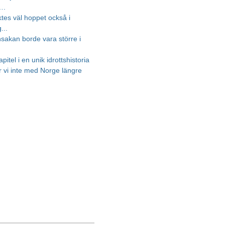
….
ktes väl hoppet också i
...
nsakan borde vara större i
apitel i en unik idrottshistoria
r vi inte med Norge längre