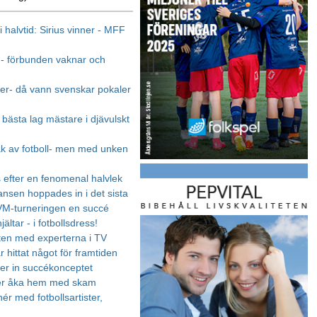
 halvtid: Sirius vinner - MFF
t - förbunden vaknar och
ider- då vann svenskar pokaler
 bästa lag mästare i djävulskt
 av fotboll- men med unken
 efter en fenomenal halvlek
ansen hoppades in i det sista
 VM-turneringen en succé
jältar - i fotbollsdress!
en med experterna i TV
r hittat något för framtiden
r in succékonceptet
per åka hem med skam
ér med fotbollsartister,