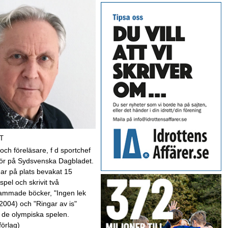
T
 och föreläsare, f d sportchef
kör på Sydsvenska Dagbladet.
har på plats bevakat 15
spel och skrivit två
mmade böcker, "Ingen lek
(2004) och "Ringar av is"
 de olympiska spelen.
förlag)