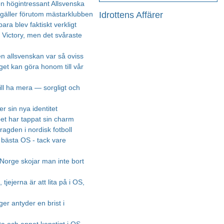
en högintressant Allsvenska
Idrottens Affärer
 gäller förutom mästarklubben
bara blev faktiskt verkligt
r Victory, men det svåraste
n allsvenskan var så oviss
et kan göra honom till vår
ill ha mera — sorgligt och
r sin nya identitet
et har tappat sin charm
ragden i nordisk fotboll
 bästa OS - tack vare
 Norge skojar man inte bort
 tjejerna är att lita på i OS,
er antyder en brist i