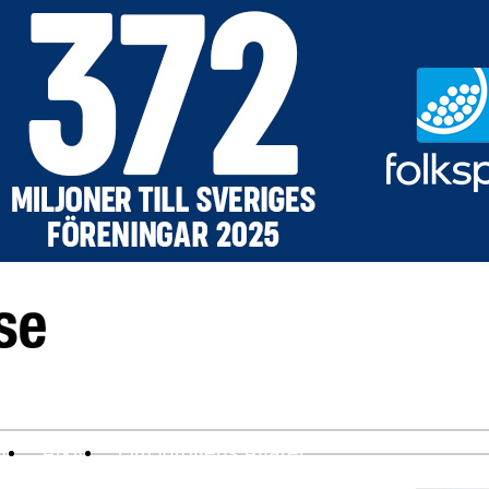
ev
Arkiv
Om Idrottens Affärer