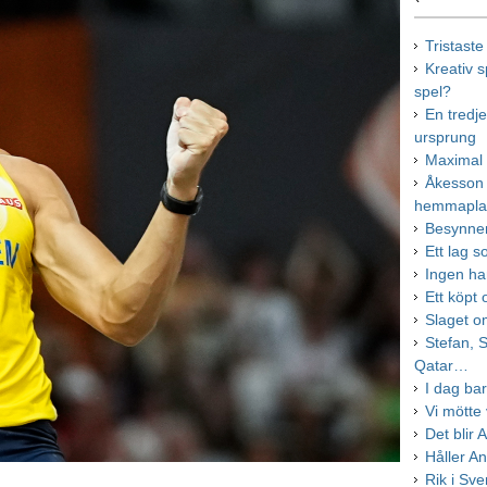
Tristaste
Kreativ s
spel?
En tredj
ursprung
Maximal 
Åkesson 
hemmapl
Besynner
Ett lag 
Ingen ha
Ett köpt
Slaget o
Stefan, 
Qatar…
I dag ba
Vi mötte 
Det blir 
Håller A
Rik i Sve