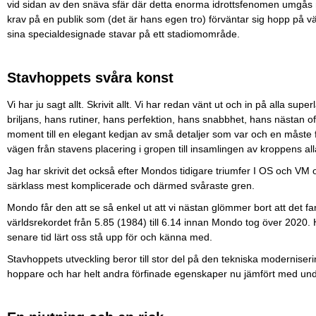
vid sidan av den snäva sfär där detta enorma idrottsfenomen umgås me
krav på en publik som (det är hans egen tro) förväntar sig hopp på 
sina specialdesignade stavar på ett stadiomområde.
Stavhoppets svåra konst
Vi har ju sagt allt. Skrivit allt. Vi har redan vänt ut och in på alla supe
briljans, hans rutiner, hans perfektion, hans snabbhet, hans nästan o
moment till en elegant kedjan av små detaljer som var och en måste 
vägen från stavens placering i gropen till insamlingen av kroppens alla
Jag har skrivit det också efter Mondos tidigare triumfer I OS och VM o
särklass mest komplicerade och därmed svåraste gren.
Mondo får den att se så enkel ut att vi nästan glömmer bort att det
världsrekordet från 5.85 (1984) till 6.14 innan Mondo tog över 2020. 
senare tid lärt oss stå upp för och känna med.
Stavhoppets utveckling beror till stor del på den tekniska moderniser
hoppare och har helt andra förfinade egenskaper nu jämfört med un