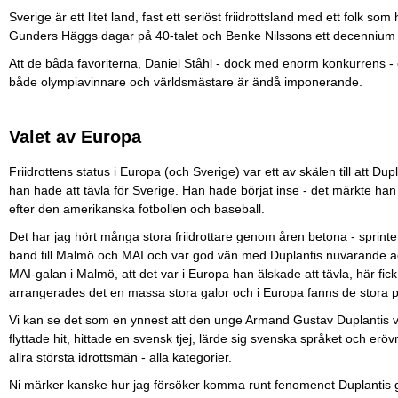
Sverige är ett litet land, fast ett seriöst friidrottsland med ett folk s
Gunders Häggs dagar på 40-talet och Benke Nilssons ett decennium
Att de båda favoriterna, Daniel Ståhl - dock med enorm konkurrens -
både olympiavinnare och världsmästare är ändå imponerande.
Valet av Europa
Friidrottens status i Europa (och Sverige) var ett av skälen till att Dup
han hade att tävla för Sverige. Han hade börjat inse - det märkte han sä
efter den amerikanska fotbollen och baseball.
Det har jag hört många stora friidrottare genom åren betona - sprint
band till Malmö och MAI och var god vän med Duplantis nuvarande age
MAI-galan i Malmö, att det var i Europa han älskade att tävla, här fick 
arrangerades det en massa stora galor och i Europa fanns de stora 
Vi kan se det som en ynnest att den unge Armand Gustav Duplantis val
flyttade hit, hittade en svensk tjej, lärde sig svenska språket och eröv
allra största idrottsmän - alla kategorier.
Ni märker kanske hur jag försöker komma runt fenomenet Duplantis gen