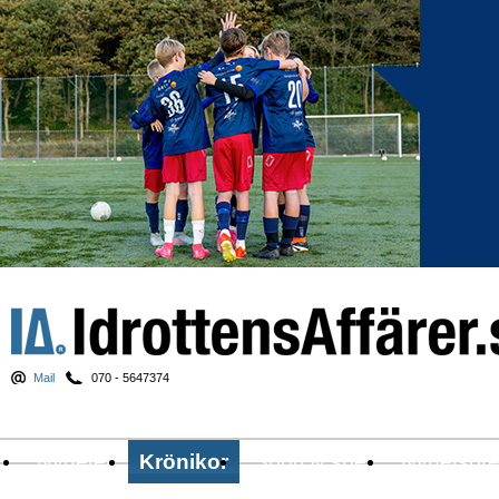
Mail
070 - 5647374
Nyheter
Krönikor
Sport & spel
Nyhetsbr