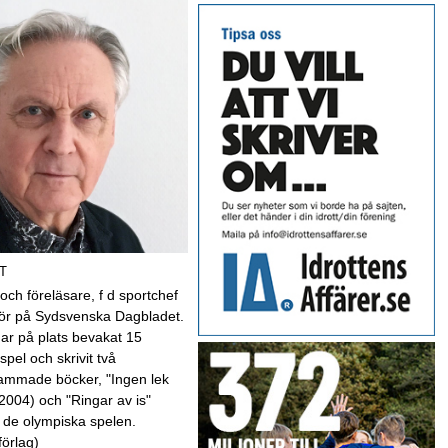
T
 och föreläsare, f d sportchef
kör på Sydsvenska Dagbladet.
har på plats bevakat 15
spel och skrivit två
mmade böcker, "Ingen lek
(2004) och "Ringar av is"
 de olympiska spelen.
förlag)