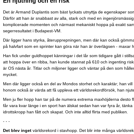
En njutning och en risk
Det är Armand Duplantis som bäst lyckats utnyttja de egenskaper som
Därför att han är snabbast av alla, stark och med en ingenjörsmässig
komplicerade momenten och närmast mekaniskt hoppa på exakt samma 
segerresultatet i Budapest-VM.
Där ligger hans styrka, återupprepningen, men där kan också gömma s
på halvfart som en sprinter kan göra när han är överlägsen - maxar
Han fick under guldhoppet känningar i det lår som tidigare gått i still
att hoppa över en ribba, han kunde stannat på 610 och ingenting riske
är OS nästa år. Titlar och miljoner ligger och väntar på den som håller
mycket.
Men där ligger också en del av Mondos storhet och karaktär; han vill u
honom också är värda att få uppleva ett världsrekordförsök, han nj
Men ju fler hopp han tar på de numera extrema maxhöjderna desto fle
får vara kvar länge i en sport han älskat sedan han var fyra år, tänka 
idrottskropp han fått och skapat. Och inte alltid flirta med publiken.
- - -
Det blev inget
världsrekord i stavhopp. Det blir inte många världsrekor