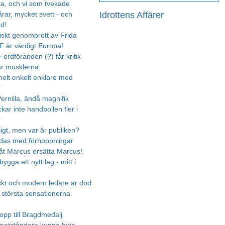
cka, och vi som tvekade
Idrottens Affärer
rar, mycket svett - och
od!
riskt genombrott av Frida
 är värdigt Europa!
ordföranden (?) får kritik
r musklerna
 helt enkelt enklare med
”
ernilla, ändå magnifik
ckar inte handbollen fler i
?
igt, men var är publiken?
das med förhoppningar
åt Marcus ersätta Marcus!
ygga ett nytt lag - mitt i
kt och modern ledare är död
 största sensationerna
opp till Bragdmedalj