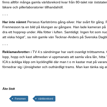
finns alltför många gamla världsrekord kvar från 80-talet när öststater
läkare och pillerlaboratorier tillhandahöll.
- - -
Har inte nämnt
Perseus Karlströms gång-silver. Har svårt för gång. P
Frennesson ta en bild på klungan av gångare. Han lade kameran på asf
dra ett hopprep under. Alla fötter i luften. Samtidigt. Ingen fot som
att viska högst”, sa min gamle vän Tecknar-Anders på Svenska Dagbla
- - -
Reklamavbrotte
n i TV 4:s sändningar har varit ovanligt tröttsamma.
lopp, hopp och kast alltmedan vi uppmanats att samla våra lån, hitta ”r
ICA:s äckliga klipp om kycklingfilé där man t o m kastar mat på var
förnedrar sig i jönsigheter och outhärdligt trams. Man kan tänka sig att
Åke Stolt
Fenomen
världsrekord