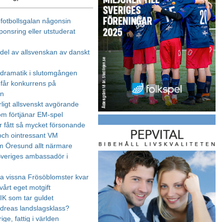
 fotbollsgalan någonsin
ponsring eller utstuderat
edel av allsvenskan av danskt
dramatik i slutomgången
får konkurrens på
an
ligt allsvenskt avgörande
som förtjänar EM-spel
r fått så mycket försonande
 och ointressant VM
m Öresund allt närmare
Sveriges ambassadör i
ra vissna Frösöblomster kvar
vårt eget motgift
AIK som tar guldet
ndreas landslagsklass?
rige, fattig i världen