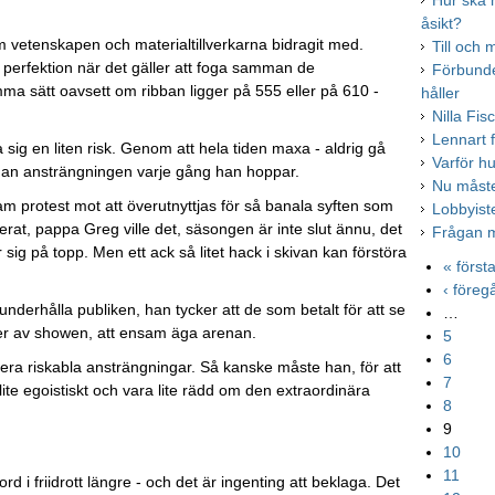
Hur ska 
åsikt?
 vetenskapen och materialtillverkarna bidragit med.
Till och
 perfektion när det gäller att foga samman de
Förbunde
sätt oavsett om ribban ligger på 555 eller på 610 -
håller
Nilla Fis
Lennart f
ig en liten risk. Genom att hela tiden maxa - aldrig gå
Varför h
 han ansträngningen varje gång han hoppar.
Nu måste
sam protest mot att överutnyttjas för så banala syften som
Lobbyis
rat, pappa Greg ville det, säsongen är inte slut ännu, det
Frågan m
 sig på topp. Men ett ack så litet hack i skivan kan förstöra
« först
‹ före
nderhålla publiken, han tycker att de som betalt för att se
…
uter av showen, att ensam äga arenan.
5
6
ra riskabla ansträngningar. Så kanske måste han, för att
7
lite egoistiskt och vara lite rädd om den extraordinära
8
9
10
11
d i friidrott längre - och det är ingenting att beklaga. Det