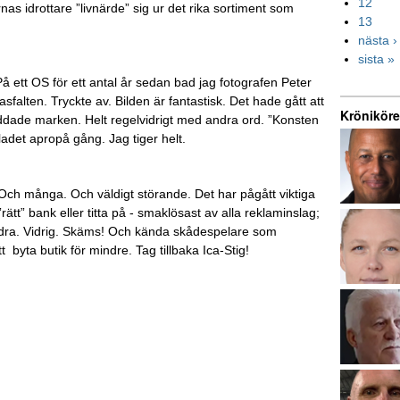
12
nas idrottare ”livnärde” sig ur det rika sortiment som
13
nästa ›
sista »
å ett OS för ett antal år sedan bad jag fotografen Peter
alten. Tryckte av. Bilden är fantastisk. Det hade gått att
Kröniköre
 nuddade marken. Helt regelvidrigt med andra ord. ”Konsten
det apropå gång. Jag tiger helt.
 Och många. Och väldigt störande. Det har pågått viktiga
ätt” bank eller titta på - smaklösast av alla reklaminslag;
andra. Vidrig. Skäms! Och kända skådespelare som
 byta butik för mindre. Tag tillbaka Ica-Stig!