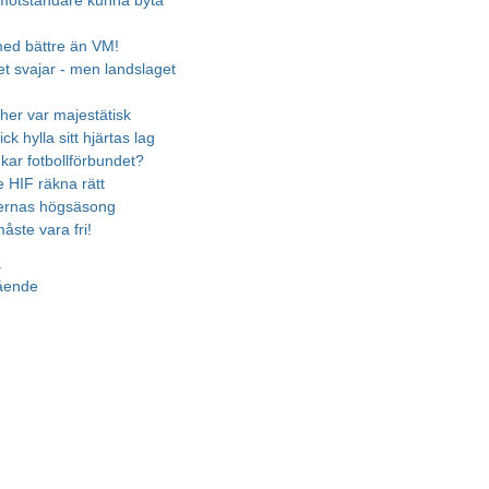
motståndare kunna byta
 med bättre än VM!
t svajar - men landslaget
cher var majestätisk
ick hylla sitt hjärtas lag
ukar fotbollförbundet?
 HIF räkna rätt
ternas högsäsong
åste vara fri!
a
gående