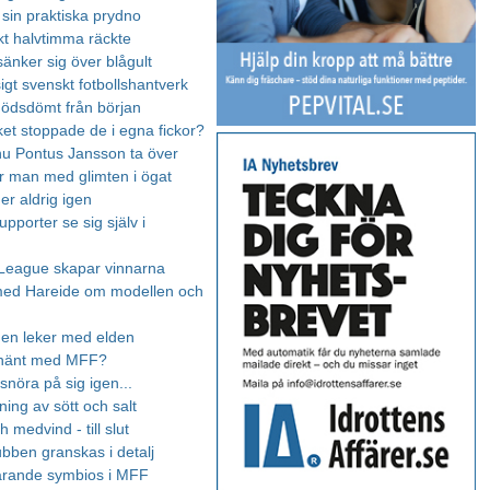
 sin praktiska prydno
kt halvtimma räckte
sänker sig över blågult
igt svenskt fotbollshantverk
dödsdömt från början
et stoppade de i egna fickor?
nu Pontus Jansson ta över
är man med glimten i ögat
er aldrig igen
pporter se sig själv i
League skapar vinnarna
med Hareide om modellen och
en leker med elden
 hänt med MFF?
snöra på sig igen...
ing av sött och salt
 medvind - till slut
bben granskas i detalj
ärande symbios i MFF