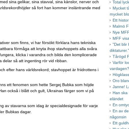
d sina gelikar, sina stavval, sina känslor, nerver och
Total ly
världsrekordhöjder så fort han kommer insläntrande med
Mycket tå
mycket bl
Ett histo
Malmö FF
Nye MFF-
MFF visa
rlativer som finns, vi har försökt förklara hans tekniska
"Det blir
fattbara förmåga att knyta ihop stavhoppets alla svåra
diktaturer.
fungera, klicka i varandra och bilda den komplicerade
Tårögd P
 delar så att ingenting rör vid ribban.
Varför lo
vardagen
ch efter hans världsrekord; stavhoppet är friidrottens i
Högklass
Oro blan
 fanns ett fenomen som hette Sergej Bubka som höjde
Janne! L
Han också i blått och gult, Ukrainas färger som vi på
Han ska b
eländet
En omtyc
ing av stavarna som idag är specialdesignade för varje
En av de
der Bubkas dagar.
någonsin
Ett guldh