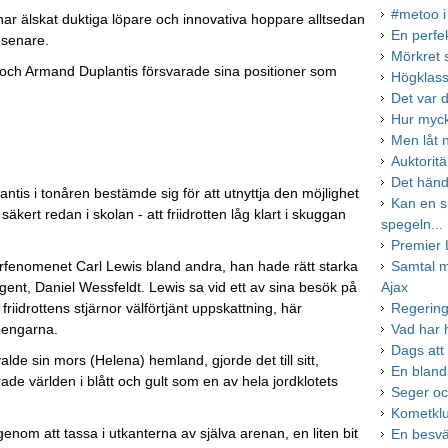
#metoo i
om har älskat duktiga löpare och innovativa hoppare alltsedan
En perfe
 senare.
Mörkret 
 och Armand Duplantis försvarade sina positioner som
Högklass
Det var 
Hur myck
Men låt 
Auktorit
Det händ
lantis i tonåren bestämde sig för att utnyttja den möjlighet
Kan en su
kert redan i skolan - att friidrotten låg klart i skuggan
spegeln...
Premier 
erfenomenet Carl Lewis bland andra, han hade rätt starka
Samtal 
nt, Daniel Wessfeldt. Lewis sa vid ett av sina besök på
Ajax
friidrottens stjärnor välförtjänt uppskattning, här
Regering
pengarna.
Vad har
Dags att 
de sin mors (Helena) hemland, gjorde det till sitt,
En blandn
rade världen i blått och gult som en av hela jordklotets
Seger och
Kometklu
om att tassa i utkanterna av själva arenan, en liten bit
En besv