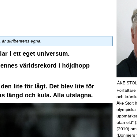
a är skribentens egna.
lar i ett eget universum.
 Hennes världsrekord i höjdhopp
ÅKE STOL
n lite för lågt. Det blev lite för
Författare
s längd och kula. Alla utslagna.
och kröni
Åke Stolt 
olympiska 
uppmärksa
utan eld" 
(2010) om
(Bonniers 