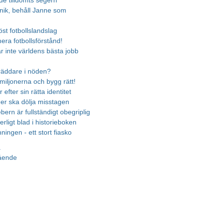
e tilldömts segern
nik, behåll Janne som
löst fotbollslandslag
era fotbollsförstånd!
r inte världens bästa jobb
räddare i nöden?
miljonerna och bygg rätt!
 efter sin rätta identitet
r ska dölja misstagen
ern är fullständigt obegriplig
erligt blad i historieboken
ingen - ett stort fiasko
a
gående