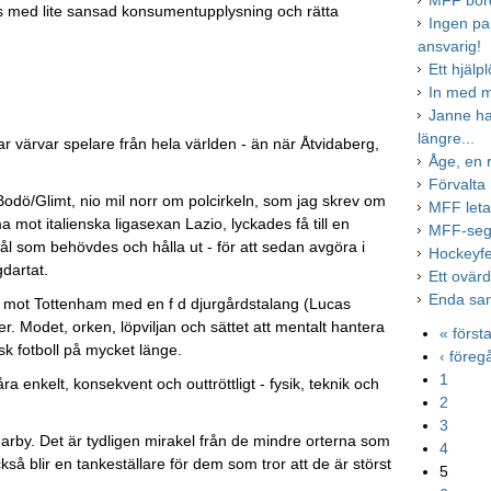
MFF bord
lats med lite sansad konsumentupplysning och rätta
Ingen pa
ansvarig!
Ett hjälp
In med m
Janne ha
längre...
ar värvar spelare från hela världen - än när Åtvidaberg,
Åge, en 
Förvalta 
Bodö/Glimt, nio mil norr om polcirkeln, som jag skrev om
MFF letar
ot italienska ligasexan Lazio, lyckades få till en
MFF-sege
mål som behövdes och hålla ut - för att sedan avgöra i
Hockeyfeb
gdartat.
Ett ovärd
Enda sann
l mot Tottenham med en f d djurgårdstalang (Lucas
er. Modet, orken, löpviljan och sättet att mentalt hantera
« först
isk fotboll på mycket länge.
‹ före
1
enkelt, konsekvent och outtröttligt - fysik, teknik och
2
3
marby. Det är tydligen mirakel från de mindre orterna som
4
så blir en tankeställare för dem som tror att de är störst
5