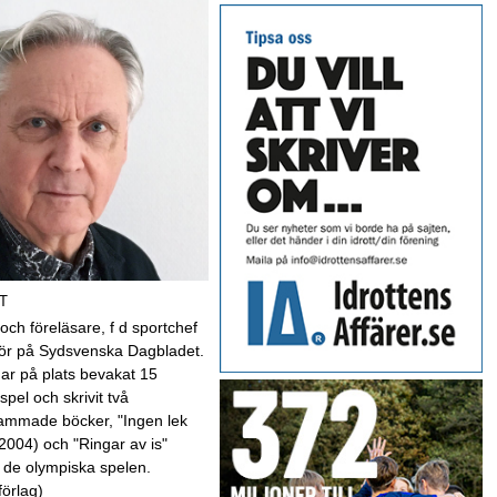
T
 och föreläsare, f d sportchef
kör på Sydsvenska Dagbladet.
har på plats bevakat 15
spel och skrivit två
mmade böcker, "Ingen lek
(2004) och "Ringar av is"
 de olympiska spelen.
förlag)