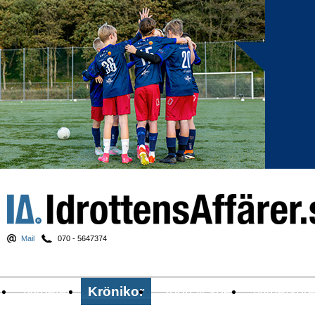
Mail
070 - 5647374
Nyheter
Krönikor
Sport & spel
Nyhetsbr