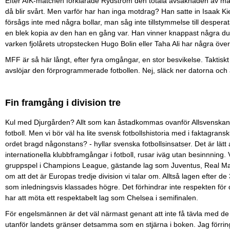
Efter AIK-matchen förklarade Rydström den totala avsaknaden av målch
då blir svårt. Men varför har han inga motdrag? Han satte in Isaak K
försågs inte med några bollar, man såg inte tillstymmelse till despera
en blek kopia av den han en gång var. Han vinner knappast några duell
varken fjolårets utropstecken Hugo Bolin eller Taha Ali har några 
MFF är så här långt, efter fyra omgångar, en stor besvikelse. Taktiskt
avslöjar den förprogrammerade fotbollen. Nej, släck ner datorna och åt
Fin framgång i division tre
Kul med Djurgården? Allt som kan åstadkommas ovanför Allsvenskan, u
fotboll. Men vi bör väl ha lite svensk fotbollshistoria med i faktagrans
ordet bragd någonstans? - hyllar svenska fotbollsinsatser. Det är lätt
internationella klubbframgångar i fotboll, rusar iväg utan besinnning
gruppspel i Champions League, gästande lag som Juventus, Real Madr
om att det är Europas tredje division vi talar om. Alltså lagen efte
som inledningsvis klassades högre. Det förhindrar inte respekten för d
har att möta ett respektabelt lag som Chelsea i semifinalen.
För engelsmännen är det väl närmast genant att inte få tävla med de bä
utanför landets gränser detsamma som en stjärna i boken. Jag förringar