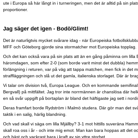
ute i Europa så här långt in i turneringen, men det är alltid på sin p
proportioner.
Jag säger det igen - Bodö/Glimt!
Det är naturligtvis mycket svårare idag - när Europeiska fotbollsklubb
MFF och Göteborg gjorde sina stormatcher mot Europeiska topplag.
Och det kan också vara på sin plats att än en gång påminna om lilla 
häromdagen, som efter 2-0 (som borde varit minst det dubbla) hemma m
förlängning i returen, var på väg att tappa matchen, men fick in det 
straffläggningen och slå ut det gamla, italienska storlaget. Där är bra
Vi talar om division två, Europa League. Och en kommande semifina
Bergvall) på mittfältet. Jag tror inte norrmännen är chanslösa där hell
en så svår uppgift på bortaplan är bland det häftigaste jag sett i nord
Deras framfart borde Rydström i Malmö studera. Där gör man det svåra 
taktik i en salig, härlig blandning.
Och vad skall vi säga om lilla Mjällby? 3-1 mot hittills suveräna Ham
skall roa oss i år - och inte mig emot. Man kan bara hoppas att det ock
och bäst och vackrast bara i kraft av sin yttre storhet.