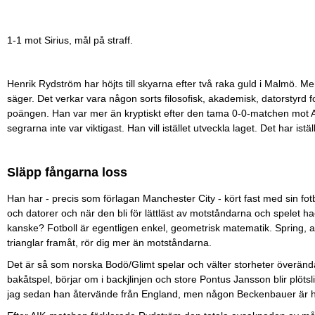
1-1 mot Sirius, mål på straff.
Henrik Rydström har höjts till skyarna efter två raka guld i Malmö. M
säger. Det verkar vara någon sorts filosofisk, akademisk, datorstyrd fo
poängen. Han var mer än kryptiskt efter den tama 0-0-matchen mot AIK
segrarna inte var viktigast. Han vill istället utveckla laget. Det har iställ
Släpp fångarna loss
Han har - precis som förlagan Manchester City - kört fast med sin fotb
och datorer och när den bli för lättläst av motståndarna och spelet ha
kanske? Fotboll är egentligen enkel, geometrisk matematik. Spring, a
trianglar framåt, rör dig mer än motståndarna.
Det är så som norska Bodö/Glimt spelar och välter storheter överän
bakåtspel, börjar om i backjlinjen och store Pontus Jansson blir plötsli
jag sedan han återvände från England, men någon Beckenbauer är h