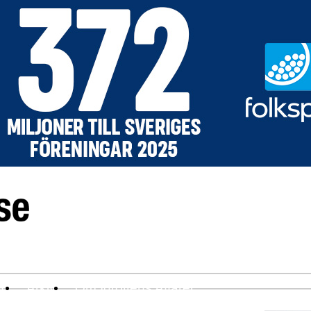
ev
Arkiv
Om Idrottens Affärer