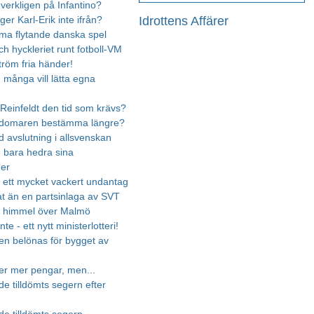
 verkligen på Infantino?
Idrottens Affärer
ger Karl-Erik inte ifrån?
ma flytande danska spel
h hyckleriet runt fotboll-VM
röm fria händer!
 många vill lätta egna
Reinfeldt den tid som krävs?
e domaren bestämma längre?
ld avslutning i allsvenskan
le bara hedra sina
der
 ett mycket vackert undantag
at än en partsinlaga av SVT
t himmel över Malmö
nte - ett nytt ministerlotteri!
en belönas för bygget av
r mer pengar, men...
e tilldömts segern efter