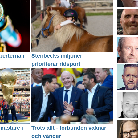
erterna i
Stenbecks miljoner
prioriterar ridsport
mästare i
Trots allt - förbunden vaknar
och vänder