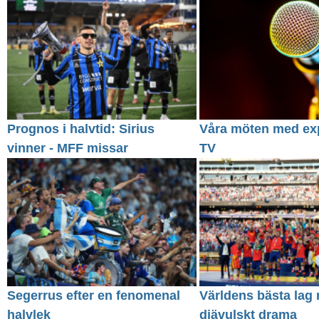
Prognos i halvtid: Sirius
Våra möten med exp
vinner - MFF missar
TV
Segerrus efter en fenomenal
Världens bästa lag 
halvlek
djävulskt drama