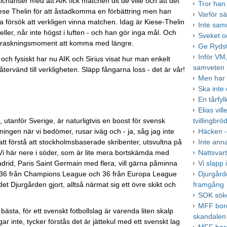
anser med att AIK fick matchen dit de ville och att det
Tror han
iese Thelin för att åstadkomma en förbättring men han
Varför sä
ta försök att verkligen vinna matchen. Idag är Kiese-Thelin
Inte sam
er, når inte högst i luften - och han gör inga mål. Och
Sveket oc
överraskningsmoment att komma med längre.
Ge Rydst
Inför VM,
 och fysiskt har nu AIK och Sirius visat hur man enkelt
samveten
ervänd till verkligheten. Släpp fångarna loss - det är vår!
Men har 
Ska int
En tårfyl
Elias vil
tanför Sverige, är naturligtvis en boost för svensk
tvillingbrö
kningen när vi bedömer, rusar iväg och - ja, såg jag inte
Häcken -
 att förstå att stockholmsbaserade skribenter, utsvultna på
Inte ann
. Vi här nere i söder, som är lite mera bortskämda med
Nattsvar
id, Paris Saint Germain med flera, vill gärna påminna
Vi slapp i
r de 36 från Champions League och 36 från Europa League
Djurgård
et Djurgården gjort, alltså närmat sig ett övre skikt och
framgång
SOK söke
MFF bord
sta, för ett svenskt fotbollslag är varenda liten skalp
skandalen
 inte, tycker förstås det är jättekul med ett svenskt lag