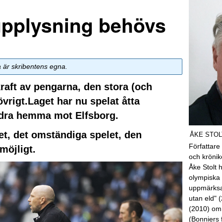
pplysning behövs
a är skribentens egna.
kraft av pengarna, den stora (och
vrigt.Laget har nu spelat åtta
andra hemma mot Elfsborg.
et, det omständiga spelet, den
ÅKE STOL
Författare
möjligt.
och kröni
Åke Stolt 
olympiska 
uppmärksa
utan eld" 
(2010) om
(Bonniers 