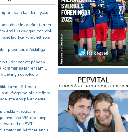
program som kan bli mycket
kans bäste letar efter formen
öm ändå rakryggad och klok
 Inget lag lika komplett som
ket provocerar åtskilliga
ervju, det var ett påhopp
a kommer sällan ensam...
 handling i devalverat
 diktaturens PR-man
 hur - frågorna blir allt flera
ade inte ens på enklaste
 utveckla klassikern
iga, svenska VM-drottning
igt hyckleri av SVT
ollsmatchen hårdnar ännu