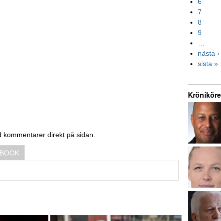
6
7
8
9
…
nästa ›
sista »
Kröniköre
d kommentarer direkt på sidan.
EBOOK