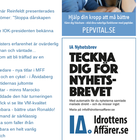
 när Reinfeldt presenterades
rdömer: "Stoppa dårskapen
e IOK-presidenten bekänna
sters erfarenhet är ovärderlig
 han och väntade...
om att bli träffad av en
dare - nya titlar i MFF
 och en cykel - i Åtvidaberg
tidernas jultomte
tar - minns Marocko
ddade den här turneringen
fick vi se lite VM-kvalitet
kbara - bättre utan Ronaldo!
mand är särklassig
a som faller ifrån
bara en helt vanlig
tch