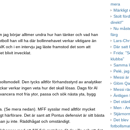
mera
Märkligt
Stolt fö
direkt!"
Nu måst
en jag börjar alltmer undra hur han tänker och vad han
färg
tboll han vill ha där bollinnehavet verkar viktigare än
Lars-Chri
 och i en intervju jag läste framstod det som att
Där satt
et blivit invecklat.
Frida: "S
klubba"
Samma le
Pelé, jag
Messi är 
ollsmodell. Den tycks alltför förhandsstyrd av analytiker
Glöm Qa
ckar verkar ingen veta hur det skall lösas. Dags för AI
Messi rä
vancera mot fria ytor, passa och sök nästa yta, bygg
Äntligen 
Det otän
Men - Ar
da. (Se mera nedan). MFF sysslar med alltför mycket
Stjärnorn
gt härförare. Det är sant att Pontus defensivt är sitt bästa
Det blev 
an ju inte. Räddhågat och omständigt.
fotbollsma