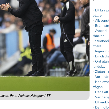
Ett bra 
bättre
Allsvens
Brännstr
Avspark:
Häcken
Studiobrå
tittare
Ingen int
En olyck
Ord utan
landslag
Zlatan -
Var - när,
Han svar
frågan
Dags att
tadion. Foto: Andreas Hillergren / TT
Vår härl
Ett verkl
Den fotb