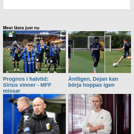
KOMMENTERA UTAN FACEBOOK
Mest lästa just nu
Prognos i halvtid:
Äntligen, Dejan kan
Sirius vinner - MFF
börja hoppas igen
missar