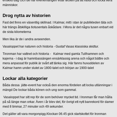
enskild dag Och de här evenemangen visar tecken på att växa och locka flera
människor.
Drog nytta av historien
Fast det finns en väsentlig skillnad. I Kalmar, mitt i stan är publikleden täta och
här trängs åtskilliga tiotusentals åskådare. I Mora är det några tusen enbart vid
de sista kilometerna
Men lika är de i andra avseenden.
Vasaloppet har naturen och historia - Gustaf Vasas klassiska skidtur.
Tironman har vattnet och historia - Kalmar med gamla Tullhamnen och
kajerna - i dag är hamnbassängen ensärklassig arena och något bättre och
mera anpassat för publik är svårt att tänka sig. Här fanns huvuddelen av
Kalmar hamn under slutet av 1800-talet och början av 1900-talet
Lockar alla kategorier
Båda dessa jätte-event har också den enorma fördelen att locka utlänningar i
mängd De lockar båda könen och ung som gammal.
Vasaloppet har sitt rep för de som behöver mycket tid. I Ironman får man hålla
på så länge man orkar. Även i år blev det, för övrigt ett nytt banrekord för damer
med 8 timmar, 27 minuter och 49 sekunder.
Det gäller att vara morgonpigg.Klockan 06.45 gick startskottet för Ironman