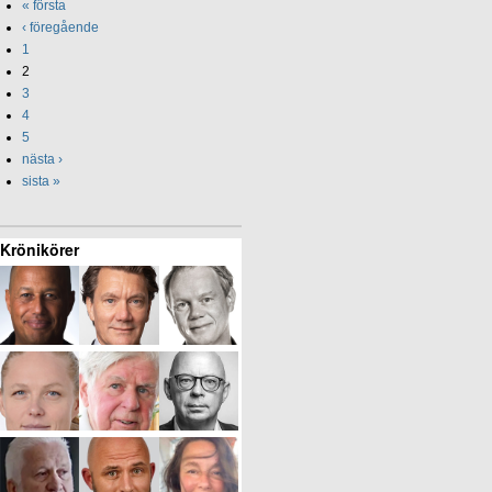
« första
‹ föregående
1
2
3
4
5
nästa ›
sista »
Krönikörer