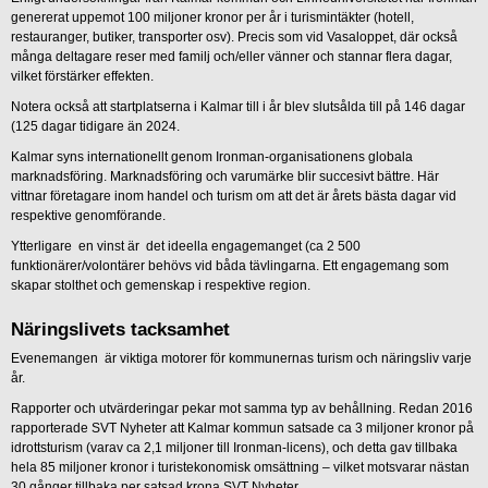
genererat uppemot 100 miljoner kronor per år i turismintäkter (hotell,
restauranger, butiker, transporter osv). Precis som vid Vasaloppet, där också
många deltagare reser med familj och/eller vänner och stannar flera dagar,
vilket förstärker effekten.
Notera också att startplatserna i Kalmar till i år blev slutsålda till på 146 dagar
(125 dagar tidigare än 2024.
Kalmar syns internationellt genom Ironman-organisationens globala
marknadsföring. Marknadsföring och varumärke blir succesivt bättre. Här
vittnar företagare inom handel och turism om att det är årets bästa dagar vid
respektive genomförande.
Ytterligare en vinst är det ideella engagemanget (ca 2 500
funktionärer/volontärer behövs vid båda tävlingarna. Ett engagemang som
skapar stolthet och gemenskap i respektive region.
Näringslivets tacksamhet
Evenemangen är viktiga motorer för kommunernas turism och näringsliv varje
år.
Rapporter och utvärderingar pekar mot samma typ av behållning. Redan 2016
rapporterade SVT Nyheter att Kalmar kommun satsade ca 3 miljoner kronor på
idrottsturism (varav ca 2,1 miljoner till Ironman-licens), och detta gav tillbaka
hela 85 miljoner kronor i turistekonomisk omsättning – vilket motsvarar nästan
30 gånger tillbaka per satsad krona SVT Nyheter.