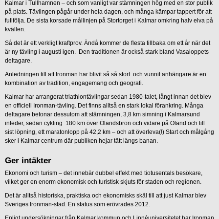
Kalmar i Tullhamnen – och som vanligt var stämningen hög med en stor publik
på plats. Tävlingen pågår under hela dagen, och många kämpar tappert för att
fullfölja. De sista korsade mållinjen på Stortorget i Kalmar omkring halv elva på
kvällen.
Så det är ett verkligt kraftprov. Ändå kommer de flesta tillbaka om ett år när det
är ny tävling i augusti igen. Den traditionen är också stark bland Vasaloppets
deltagare.
Anledningen till att Ironman har blivit så så stort och vunnit anhängare är en
kombination av tradition, engagemang och geografi.
Kalmar har arrangerat triathlontävlingar sedan 1980-talet, långt innan det blev
en officiell Ironman-tävling. Det finns alltså en stark lokal förankring. Många
deltagare betonar dessutom att stämningen, 3,8 km simning i Kalmarsund
inleder, sedan cykling 180 km över Ölandsbron och vidare på Öland och till
sist löpning, ett maratonlopp på 42,2 km – och att överleva(!) Start och målgång
sker i Kalmar centrum där publiken hejar tätt längs banan.
Ger intäkter
Ekonomi och turism – det innebär dubbel effekt med tiotusentals besökare,
vilket ger en enorm ekonomisk och turistisk skjuts för staden och regionen.
Det är alltså historiska, praktiska och ekonomisks skäl till att just Kalmar blev
Sveriges Ironman-stad. En status som erövrades 2012.
Enligt undersökningar från Kalmar kommun och Linnéuniversitetet har Ironman