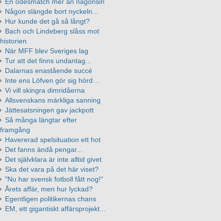
En ödesmatch mer än någonsin
Någon slängde bort nyckeln...
Hur kunde det gå så långt?
Bach och Lindeberg slåss mot
historien
När MFF blev Sveriges lag
Tur att det finns undantag...
Dalarnas enastående succé
Inte ens Löfven gör sig hörd…
Vi vill skingra dimridåerna
Allsvenskans märkliga sanning
Jättesatsningen gav jackpott
Så många längtar efter
framgång
Havererad spelsituation ett hot
Det fanns ändå pengar...
Det självklara är inte alltid givet
Ska det vara på det här viset?
"Nu har svensk fotboll fått nog!"
Årets affär, men hur lyckad?
Egentligen politikernas chans
EM, ett gigantiskt affärsprojekt...