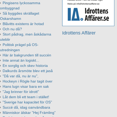
Pingisens lyckosamma
ombyggnad
Så byggdes skrällaget
Oskarshamn
Blåvitts existens är hotad
Och nu då?
Idrottens Affärer
Stort pådrag, men åskådarna
uteblir
Politisk prägel på OS-
utredningen
Här är bakgrunden till succén
Inte annat än logiskt...
En sorglig och skev historia
Dalkurds årsmöte blev ett jaså
"Då var då, nu är nu",
Hockeyn i Rögle har tagit över
Hans lugn visar bara en sak
"Jag brinner för idrott"
Låt dem bli ett team i stället!
"Sverige har kapacitet för OS"
Succé då, idag oanvändbara
Människor älskar ”Hej Främling”