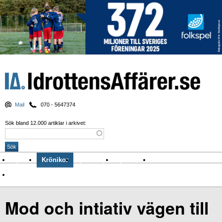
Mail
070 - 5647374
Sök bland 12.000 artiklar i arkivet:
Nyheter
Krönikor
Sport & spel
Nyhetsbrev
Arkiv
Om Idrottens Affärer
Mod och intiativ vägen till