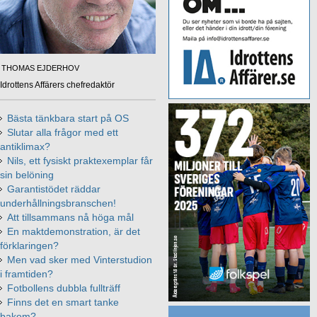
THOMAS EJDERHOV
Idrottens Affärers chefredaktör
Bästa tänkbara start på OS
Slutar alla frågor med ett
antiklimax?
Nils, ett fysiskt praktexemplar får
sin belöning
Garantistödet räddar
underhållningsbranschen!
Att tillsammans nå höga mål
En maktdemonstration, är det
förklaringen?
Men vad sker med Vinterstudion
i framtiden?
Fotbollens dubbla fullträff
Finns det en smart tanke
bakom?