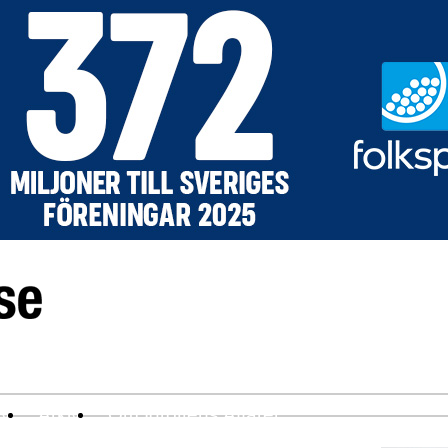
ev
Arkiv
Om Idrottens Affärer