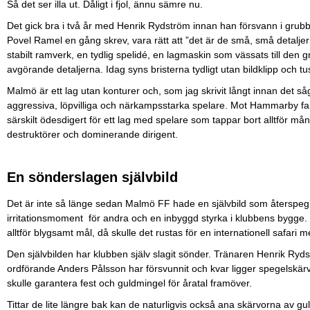
Så det ser illa ut. Dåligt i fjol, ännu sämre nu.
Det gick bra i två år med Henrik Rydström innan han försvann i grubbl
Povel Ramel en gång skrev, vara rätt att ”det är de små, små detaljern
stabilt ramverk, en tydlig spelidé, en lagmaskin som vässats till den g
avgörande detaljerna. Idag syns bristerna tydligt utan bildklipp och tu
Malmö är ett lag utan konturer och, som jag skrivit långt innan det såg 
aggressiva, löpvilliga och närkampsstarka spelare. Mot Hammarby fan
särskilt ödesdigert för ett lag med spelare som tappar bort alltför må
destruktörer och dominerande dirigent.
En sönderslagen självbild
Det är inte så länge sedan Malmö FF hade en självbild som återspegla
irritationsmoment för andra och en inbyggd styrka i klubbens bygge
alltför blygsamt mål, då skulle det rustas för en internationell safari m
Den självbilden har klubben själv slagit sönder. Tränaren Henrik Ryd
ordförande Anders Pålsson har försvunnit och kvar ligger spegelskär
skulle garantera fest och guldmingel för åratal framöver.
Tittar de lite längre bak kan de naturligvis också ana skärvorna av g