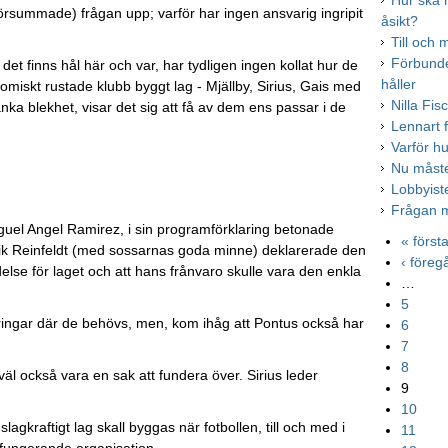
Hur ska 
s försummade) frågan upp; varför har ingen ansvarig ingripit
åsikt?
Till och
Förbunde
det finns hål här och var, har tydligen ingen kollat hur de
håller
omiskt rustade klubb byggt lag - Mjällby, Sirius, Gais med
Nilla Fis
nka blekhet, visar det sig att få av dem ens passar i de
Lennart f
Varför h
Nu måste
Lobbyis
Frågan m
iguel Angel Ramirez, i sin programförklaring betonade
« först
drik Reinfeldt (med sossarnas goda minne) deklarerade den
‹ före
lse för laget och att hans frånvaro skulle vara den enkla
…
5
teringar där de behövs, men, kom ihåg att Pontus också har
6
7
8
l också vara en sak att fundera över. Sirius leder
9
10
lagkraftigt lag skall byggas när fotbollen, till och med i
11
n fungerande organisation.