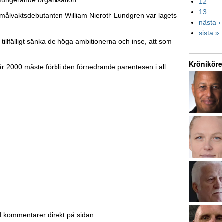
12
13
 målvaktsdebutanten William Nieroth Lundgren var lagets
nästa ›
sista »
illfälligt sänka de höga ambitionerna och inse, att som
Kröniköre
r 2000 måste förbli den förnedrande parentesen i all
d kommentarer direkt på sidan.