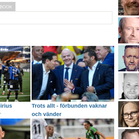
EBOOK
irius
Trots allt - förbunden vaknar
r
och vänder