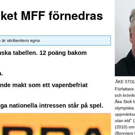
cket MFF förnedras
a är skribentens egna.
enska tabellen. 12 poäng bakom
a.
ÅKE STOL
ande makt som ett vapenbefriat
Författare
och kröni
Åke Stolt 
ga nationella intressen står på spel.
olympiska 
uppmärksa
utan eld" 
(2010) om
(Bonniers 