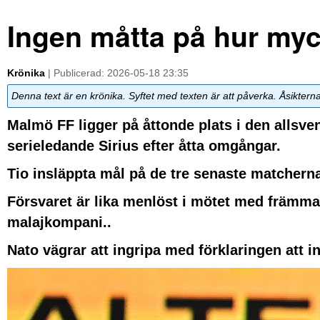
Ingen måtta på hur my
Krönika
| Publicerad: 2026-05-18 23:35
Denna text är en krönika. Syftet med texten är att påverka. Åsiktern
Malmö FF ligger på åttonde plats i den allsv
serieledande Sirius efter åtta omgångar.
Tio insläppta mål på de tre senaste matchern
Försvaret är lika menlöst i mötet med främm
malajkompani..
Nato vägrar att ingripa med förklaringen att in