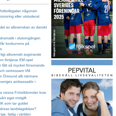
 fotbollsgalan någonsin
ponsring eller utstuderat
edel av allsvenskan av danskt
dramatik i slutomgången
får konkurrens på
an
ligt allsvenskt avgörande
som förtjänar EM-spel
r fått så mycket försonande
 och ointressant VM
m Öresund allt närmare
Sveriges ambassadör i
ra vissna Frösöblomster kvar
vårt eget motgift
AIK som tar guldet
ndreas landslagsklass?
rige, fattig i världen