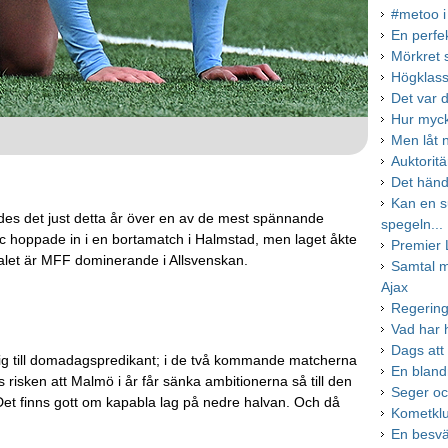
#metoo i
En perfe
Mörkret 
Högklass
Det var 
Hur myck
Men låt 
Auktorit
Det händ
Kan en su
lades det just detta år över en av de mest spännande
spegeln...
c hoppade in i en bortamatch i Halmstad, men laget åkte
Premier 
alet är MFF dominerande i Allsvenskan.
Samtal 
Ajax
Regering
Vad har
Dags att 
ig till domadagspredikant; i de två kommande matcherna
En blandn
risken att Malmö i år får sänka ambitionerna så till den
Seger och
s. Det finns gott om kapabla lag på nedre halvan. Och då
Kometklu
En besv