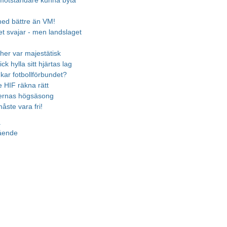
motståndare kunna byta
 med bättre än VM!
t svajar - men landslaget
cher var majestätisk
ick hylla sitt hjärtas lag
ukar fotbollförbundet?
 HIF räkna rätt
ternas högsäsong
åste vara fri!
a
gående