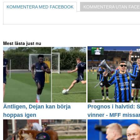
KOMMENTERA MED FACEBOOK
KOMMENTERA UTAN FAC
Mest lästa just nu
Äntligen, Dejan kan börja
Prognos i halvtid: S
hoppas igen
vinner - MFF missa