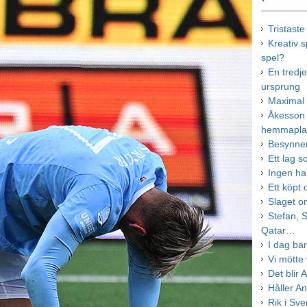
Tristaste
Kreativ s
spel?
En tredj
ursprung
Maximal 
Åkesson 
hemmapl
Besynner
Ett lag 
Ingen ha
Ett köpt
Slaget o
Stefan, 
Qatar…
I dag ba
Vi mötte 
Det blir 
Håller A
Rik i Sve