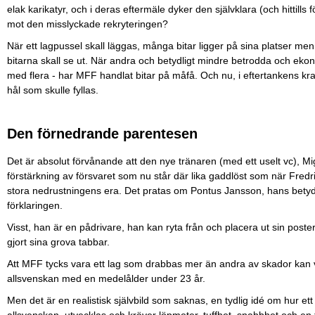
elak karikatyr, och i deras eftermäle dyker den självklara (och hittill
mot den misslyckade rekryteringen?
När ett lagpussel skall läggas, många bitar ligger på sina platser men 
bitarna skall se ut. När andra och betydligt mindre betrodda och ekon
med flera - har MFF handlat bitar på måfå. Och nu, i eftertankens kra
hål som skulle fyllas.
Den förnedrande parentesen
Det är absolut förvånande att den nye tränaren (med ett uselt vc), M
förstärkning av försvaret som nu står där lika gaddlöst som när Fre
stora nedrustningens era. Det pratas om Pontus Jansson, hans betyde
förklaringen.
Visst, han är en pådrivare, han kan ryta från och placera ut sin pos
gjort sina grova tabbar.
Att MFF tycks vara ett lag som drabbas mer än andra av skador kan vä
allsvenskan med en medelålder under 23 år.
Men det är en realistisk självbild som saknas, en tydlig idé om hur ett s
allsvenskan, utvecklas och kräver löpmeter, tuffhet, snabbhet och e