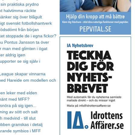
 sin praktiska prydno
kt halvtimma räckte
sänker sig över blågult
igt svenskt fotbollshantverk
dödsdömt från början
et stoppade de i egna fickor?
nu Pontus Jansson ta över
är man med glimten i ögat
er aldrig igen
pporter se sig själv i
League skapar vinnarna
med Hareide om modellen och
en leker med elden
 hänt med MFF?
snöra på sig igen...
ing av sött och salt
 medvind - till slut
bben granskas i detalj
ärande symbios i MFF