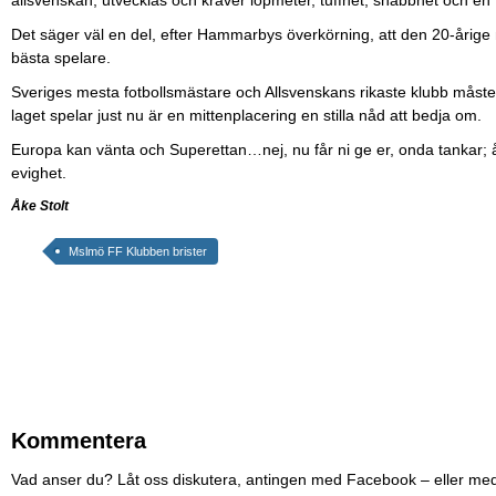
Det säger väl en del, efter Hammarbys överkörning, att den 20-årige
bästa spelare.
Sveriges mesta fotbollsmästare och Allsvenskans rikaste klubb måste t
laget spelar just nu är en mittenplacering en stilla nåd att bedja om.
Europa kan vänta och Superettan…nej, nu får ni ge er, onda tankar; å
evighet.
Åke Stolt
Mslmö FF Klubben brister
Kommentera
Vad anser du? Låt oss diskutera, antingen med Facebook – eller me