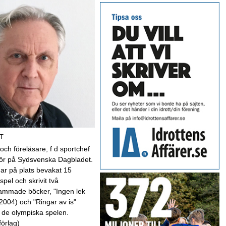
T
 och föreläsare, f d sportchef
kör på Sydsvenska Dagbladet.
har på plats bevakat 15
spel och skrivit två
mmade böcker, "Ingen lek
(2004) och "Ringar av is"
 de olympiska spelen.
förlag)