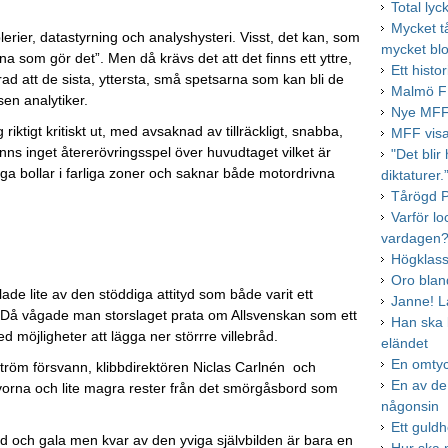
Total ly
Mycket tå
erier, datastyrning och analyshysteri. Visst, det kan, som
mycket bl
a som gör det”. Men då krävs det att det finns ett yttre,
Ett histo
rad att de sista, yttersta, små spetsarna som kan bli de
Malmö FF
sen analytiker.
Nye MFF-
riktigt kritiskt ut, med avsaknad av tillräckligt, snabba,
MFF visa
ns inget återerövringsspel över huvudtaget vilket är
"Det blir
nga bollar i farliga zoner och saknar både motordrivna
diktaturer.
Tårögd P
Varför lo
vardagen
Högklass
Oro blan
de lite av den stöddiga attityd som både varit ett
Janne! L
. Då vågade man storslaget prata om Allsvenskan som ett
Han ska b
ed möjligheter att lägga ner störrre villebråd.
eländet
En omtyc
ström försvann, klibbdirektören Niclas Carlnén och
En av de
vorna och lite magra rester från det smörgåsbord som
någonsin
Ett guldh
uld och gala men kvar av den yviga självbilden är bara en