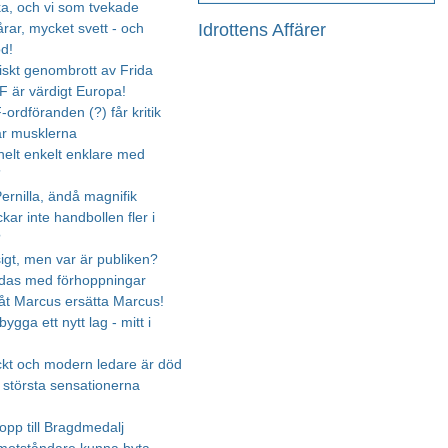
cka, och vi som tvekade
Idrottens Affärer
rar, mycket svett - och
od!
riskt genombrott av Frida
 är värdigt Europa!
ordföranden (?) får kritik
r musklerna
 helt enkelt enklare med
”
ernilla, ändå magnifik
ckar inte handbollen fler i
?
igt, men var är publiken?
das med förhoppningar
åt Marcus ersätta Marcus!
ygga ett nytt lag - mitt i
kt och modern ledare är död
 största sensationerna
opp till Bragdmedalj