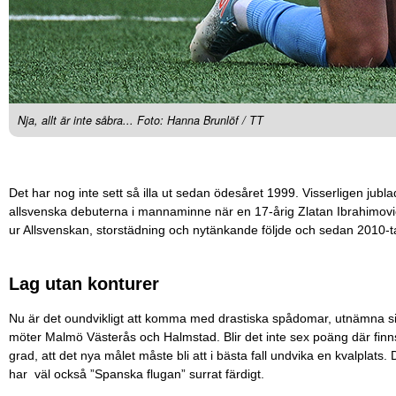
Nja, allt är inte såbra... Foto: Hanna Brunlöf / TT
Det har nog inte sett så illa ut sedan ödesåret 1999. Visserligen jub
allsvenska debuterna i mannaminne när en 17-årig Zlatan Ibrahimovi
ur Allsvenskan, storstädning och nytänkande följde och sedan 2010-t
Lag utan konturer
Nu är det oundvikligt att komma med drastiska spådomar, utnämna s
möter Malmö Västerås och Halmstad. Blir det inte sex poäng där finns 
grad, att det nya målet måste bli att i bästa fall undvika en kvalplat
har väl också ”Spanska flugan” surrat färdigt.