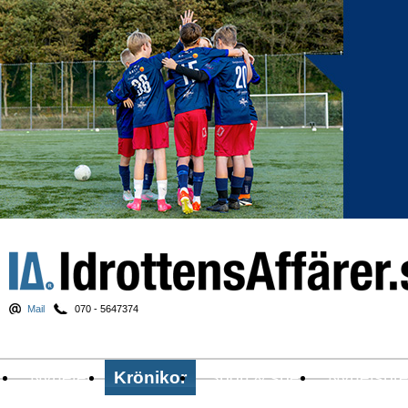
Mail
070 - 5647374
Nyheter
Krönikor
Sport & spel
Nyhetsbr