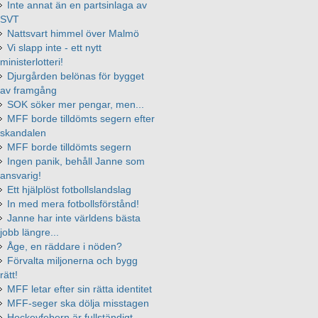
Inte annat än en partsinlaga av
SVT
Nattsvart himmel över Malmö
Vi slapp inte - ett nytt
ministerlotteri!
Djurgården belönas för bygget
av framgång
SOK söker mer pengar, men...
MFF borde tilldömts segern efter
skandalen
MFF borde tilldömts segern
Ingen panik, behåll Janne som
ansvarig!
Ett hjälplöst fotbollslandslag
In med mera fotbollsförstånd!
Janne har inte världens bästa
jobb längre...
Åge, en räddare i nöden?
Förvalta miljonerna och bygg
rätt!
MFF letar efter sin rätta identitet
MFF-seger ska dölja misstagen
Hockeyfebern är fullständigt