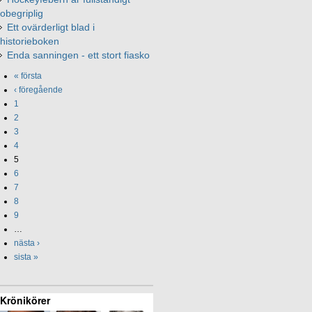
obegriplig
Ett ovärderligt blad i
historieboken
Enda sanningen - ett stort fiasko
« första
‹ föregående
1
2
3
4
5
6
7
8
9
…
nästa ›
sista »
Krönikörer