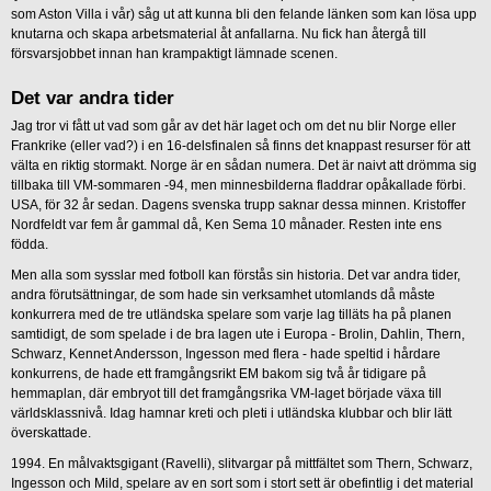
som Aston Villa i vår) såg ut att kunna bli den felande länken som kan lösa upp
knutarna och skapa arbetsmaterial åt anfallarna. Nu fick han återgå till
försvarsjobbet innan han krampaktigt lämnade scenen.
Det var andra tider
Jag tror vi fått ut vad som går av det här laget och om det nu blir Norge eller
Frankrike (eller vad?) i en 16-delsfinalen så finns det knappast resurser för att
välta en riktig stormakt. Norge är en sådan numera. Det är naivt att drömma sig
tillbaka till VM-sommaren -94, men minnesbilderna fladdrar opåkallade förbi.
USA, för 32 år sedan. Dagens svenska trupp saknar dessa minnen. Kristoffer
Nordfeldt var fem år gammal då, Ken Sema 10 månader. Resten inte ens
födda.
Men alla som sysslar med fotboll kan förstås sin historia. Det var andra tider,
andra förutsättningar, de som hade sin verksamhet utomlands då måste
konkurrera med de tre utländska spelare som varje lag tilläts ha på planen
samtidigt, de som spelade i de bra lagen ute i Europa - Brolin, Dahlin, Thern,
Schwarz, Kennet Andersson, Ingesson med flera - hade speltid i hårdare
konkurrens, de hade ett framgångsrikt EM bakom sig två år tidigare på
hemmaplan, där embryot till det framgångsrika VM-laget började växa till
världsklassnivå. Idag hamnar kreti och pleti i utländska klubbar och blir lätt
överskattade.
1994. En målvaktsgigant (Ravelli), slitvargar på mittfältet som Thern, Schwarz,
Ingesson och Mild, spelare av en sort som i stort sett är obefintlig i det material