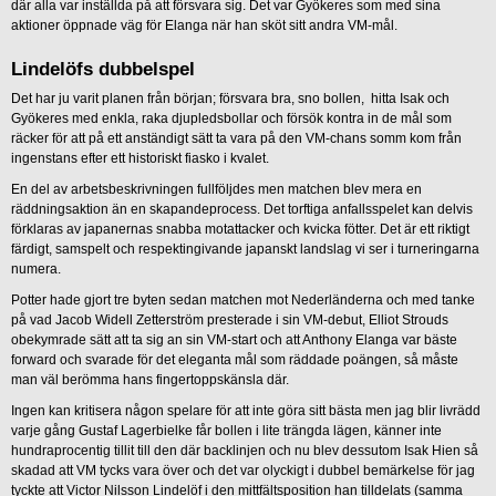
där alla var inställda på att försvara sig. Det var Gyökeres som med sina
aktioner öppnade väg för Elanga när han sköt sitt andra VM-mål.
Lindelöfs dubbelspel
Det har ju varit planen från början; försvara bra, sno bollen, hitta Isak och
Gyökeres med enkla, raka djupledsbollar och försök kontra in de mål som
räcker för att på ett anständigt sätt ta vara på den VM-chans somm kom från
ingenstans efter ett historiskt fiasko i kvalet.
En del av arbetsbeskrivningen fullföljdes men matchen blev mera en
räddningsaktion än en skapandeprocess. Det torftiga anfallsspelet kan delvis
förklaras av japanernas snabba motattacker och kvicka fötter. Det är ett riktigt
färdigt, samspelt och respektingivande japanskt landslag vi ser i turneringarna
numera.
Potter hade gjort tre byten sedan matchen mot Nederländerna och med tanke
på vad Jacob Widell Zetterström presterade i sin VM-debut, Elliot Strouds
obekymrade sätt att ta sig an sin VM-start och att Anthony Elanga var bäste
forward och svarade för det eleganta mål som räddade poängen, så måste
man väl berömma hans fingertoppskänsla där.
Ingen kan kritisera någon spelare för att inte göra sitt bästa men jag blir livrädd
varje gång Gustaf Lagerbielke får bollen i lite trängda lägen, känner inte
hundraprocentig tillit till den där backlinjen och nu blev dessutom Isak Hien så
skadad att VM tycks vara över och det var olyckigt i dubbel bemärkelse för jag
tyckte att Victor Nilsson Lindelöf i den mittfältsposition han tilldelats (samma