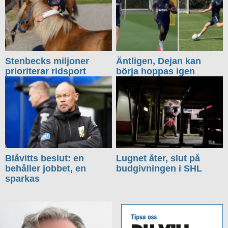
Stenbecks miljoner
Äntligen, Dejan kan
prioriterar ridsport
börja hoppas igen
Blåvitts beslut: en
Lugnet åter, slut på
behåller jobbet, en
budgivningen i SHL
sparkas