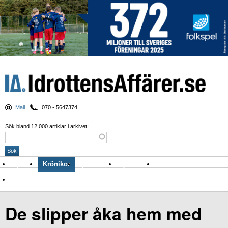
Mail
070 - 5647374
Sök bland 12.000 artiklar i arkivet:
Nyheter
Krönikor
Sport & spel
Nyhetsbrev
Arkiv
Om Idrottens Affärer
De slipper åka hem med