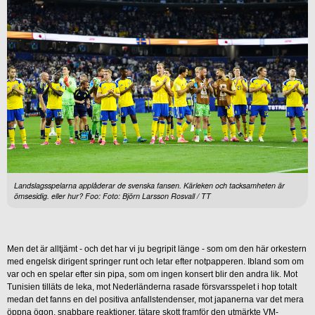
Landslagsspelarna applåderar de svenska fansen. Kärleken och tacksamheten är
ömsesidig. eller hur? Foo: Foto: Björn Larsson Rosvall / TT
Men det är alltjämt - och det har vi ju begripit länge - som om den här orkestern
med engelsk dirigent springer runt och letar efter notpapperen. Ibland som om
var och en spelar efter sin pipa, som om ingen konsert blir den andra lik. Mot
Tunisien tilläts de leka, mot Nederländerna rasade försvarsspelet i hop totalt
medan det fanns en del positiva anfallstendenser, mot japanerna var det mera
öppna ögon, snabbare reaktioner, tätare skott framför den utmärkte VM-