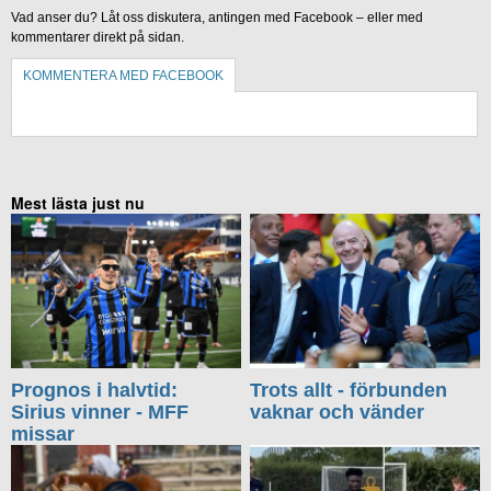
Vad anser du? Låt oss diskutera, antingen med Facebook – eller med
kommentarer direkt på sidan.
KOMMENTERA MED FACEBOOK
KOMMENTERA UTAN FACEBOOK
Mest lästa just nu
Prognos i halvtid:
Trots allt - förbunden
Sirius vinner - MFF
vaknar och vänder
missar