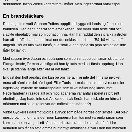
debutanten Jacob Widell Zetterström i målet. Men inget ordnat anfallsspel.
En brandsläckare
Det har ju inte varit Graham Potters uppgift att bygga ett landslag för nu och
framtiden. Han har fungerat som amerikanen Red Adair som reste runt och
släckte oljeplattformar som börjat brinna. Han har räddat den stora katastrofen
från att inträffa, han har tecknat ner det enklaste partitur - ”Bä, bä vita lamm”
ungefär - för att alla skall förstå, alla skall kunna spela sin pipa och att det inte
låter för jävligt.
Med segern över Japan och poängen som den snabbe och smart skjutande
Elanga fixade, får man väl säga att han lyckats med sitt första uppdrag. Han
skall ju stanna länge efter VM är det tänkt.
Endast den helt orealistiske kan be om mera. Tror inte det finns så mycket
mera att hämta ur det här laget. Efter Tunisien-matchen strödde vi rosor efter
lagets väg, hyllade de anfallsspelare som vi vet håller hög klass, mot
Nederländerna rasade allt och mot japanerna var anfallsspelet i stort sett
obefintligt. Jag hade inte sett Alexander Isak förrän han nickade en hörna i
målramen mot slutet (eller var det målvaktens händer?).
Viktor Gyökeres däremot gjorde avtryck som både hördes och syntes. Det blev
mest brottning för hans del, men kamperna han tog mot varenda japan som
kom i närheten var just ett sånt där artistframträdande som ändå räddar
helheten och får en att glömma hur torftigt anfallsspelet var i den här matchen