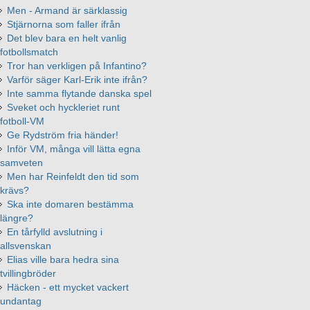
Men - Armand är särklassig
Stjärnorna som faller ifrån
Det blev bara en helt vanlig
fotbollsmatch
Tror han verkligen på Infantino?
Varför säger Karl-Erik inte ifrån?
Inte samma flytande danska spel
Sveket och hyckleriet runt
fotboll-VM
Ge Rydström fria händer!
Inför VM, många vill lätta egna
samveten
Men har Reinfeldt den tid som
krävs?
Ska inte domaren bestämma
längre?
En tårfylld avslutning i
allsvenskan
Elias ville bara hedra sina
tvillingbröder
Häcken - ett mycket vackert
undantag