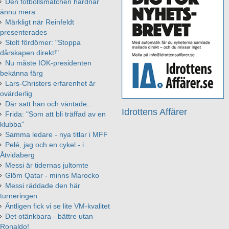
Den fotbollsmatchen hårdnar
ännu mera
Märkligt när Reinfeldt
presenterades
Stolt fördömer: "Stoppa
dårskapen direkt!"
Nu måste IOK-presidenten
bekänna färg
Lars-Christers erfarenhet är
ovärderlig
Där satt han och väntade...
Idrottens Affärer
Frida: "Som att bli träffad av en
klubba"
Samma ledare - nya titlar i MFF
Pelé, jag och en cykel - i
Åtvidaberg
Messi är tidernas jultomte
Glöm Qatar - minns Marocko
Messi räddade den här
turneringen
Äntligen fick vi se lite VM-kvalitet
Det otänkbara - bättre utan
Ronaldo!