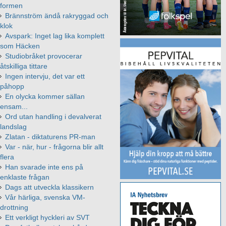
formen
Brännström ändå rakryggad och
klok
Avspark: Inget lag lika komplett
som Häcken
Studiobråket provocerar
åtskilliga tittare
Ingen intervju, det var ett
påhopp
En olycka kommer sällan
ensam...
Ord utan handling i devalverat
landslag
Zlatan - diktaturens PR-man
Var - när, hur - frågorna blir allt
flera
Han svarade inte ens på
enklaste frågan
Dags att utveckla klassikern
Vår härliga, svenska VM-
drottning
Ett verkligt hyckleri av SVT