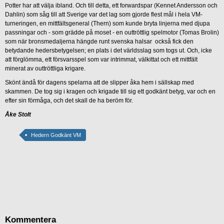
Potter har att välja ibland. Och till detta, ett forwardspar (Kennet Andersson och
Dahlin) som såg till att Sverige var det lag som gjorde flest mål i hela VM-
turneringen, en mittfältsgeneral (Thern) som kunde bryta linjerna med djupa
passningar och - som grädde på moset - en outtröttlig spelmotor (Tomas Brolin)
som när bronsmedaljerna hängde runt svenska halsar också fick den
betydande hedersbetygelsen; en plats i det världsslag som togs ut. Och, icke
att förglömma, ett försvarsspel som var intrimmat, välkittat och ett mittfält
minerat av outtröttliga krigare.
Skönt ändå för dagens spelarna att de slipper åka hem i sällskap med
skammen. De tog sig i kragen och krigade till sig ett godkänt betyg, var och en
efter sin förmåga, och det skall de ha beröm för.
Åke Stolt
Hedern Godkänt VM
Kommentera