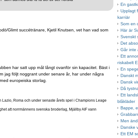
En gastk
Upplagt 
karriär
Som en o
odö/Glimt succétränare, Kjetil Knutsen, vet han vad som
Här är S
Svenskt s
Det abso
Går inte
Ett annor
riskabelt 
ubben har satt upp mål långt ovanför sin kapacitet. Bäst i
En spege
om jag följt noggrant under senare år, har under några
Danskt m
h med europeiska storlag.
Dansk vi
Då tystn
Ett lands
lag som Lazio, Roma och under senaste årets spel i Champions Leage
blåkläder
Bappe, e
ällighet att norrmännens svenska broderlag, Mjällby AIF vann
Grabbar
Men ändå
Danske v
Ett EM s