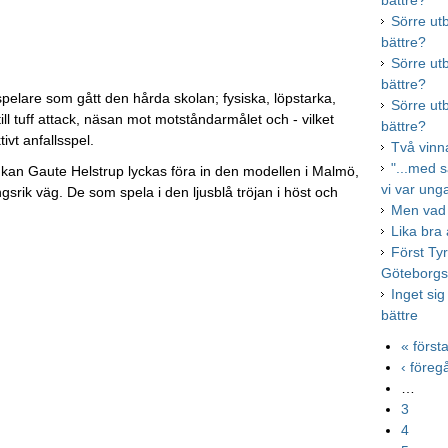
bättre?
Sörre ut
bättre?
Sörre ut
bättre?
pelare som gått den hårda skolan; fysiska, löpstarka,
Sörre ut
ill tuff attack, näsan mot motståndarmålet och - vilket
bättre?
ivt anfallsspel.
Två vinna
"...med 
och kan Gaute Helstrup lyckas föra in den modellen i Malmö,
vi var ung
gsrik väg. De som spela i den ljusblå tröjan i höst och
Men vad 
Lika bra
Först Ty
Göteborgs 
Inget sig
bättre
« först
‹ före
…
3
4