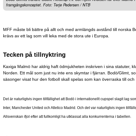
framgångskonceptet. Foto: Terje Pedersen / NTB
MFF måste bli bättre på allt och med armlängds avstånd till norska B
krävs av ett lag som vill leka med de stora ute i Europa.
Tecken på tillnyktring
Kaxiga Malmö har aldrig haft ödmjukheten inskriven i sina statuter, kl
Norden. Ett mål som just nu inte ens skymtar i fjärran. Bodö/Glimt, s
säsonger visat hur den fotboll skall spelas som kan överraska till oc
Det är naturligtvis ingen tillfällighet att Bodö i internationellt cupspel slagit 
Inter, Manchester United och Atletico Madrid. Och det var naturligtvis ingen tillf
Allsvenskan ifjol efter att fullkomligt ha utklassat alla konkurrenterna i tabellen.