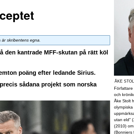
ceptet
a är skribentens egna.
å den kantrade MFF-skutan på rätt köl
emton poäng efter ledande Sirius.
ÅKE STOL
r precis sådana projekt som norska
Författare
och kröni
Åke Stolt 
olympiska 
uppmärksa
utan eld" 
(2010) om
(Bonniers 