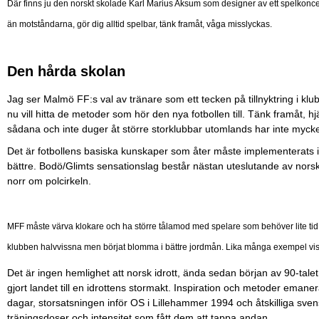
Där finns ju den norskt skolade Karl Marius Aksum som designer av ett spelkoncept
än motståndarna, gör dig alltid spelbar, tänk framåt, våga misslyckas.
Den hårda skolan
Jag ser Malmö FF:s val av tränare som ett tecken på tillnyktring i klub
nu vill hitta de metoder som hör den nya fotbollen till. Tänk framåt, h
sådana och inte duger åt större storklubbar utomlands har inte mycket a
Det är fotbollens basiska kunskaper som åter måste implementerats 
bättre. Bodö/Glimts sensationslag består nästan uteslutande av nors
norr om polcirkeln.
MFF måste värva klokare och ha större tålamod med spelare som behöver lite tid 
klubben halvvissna men börjat blomma i bättre jordmån. Lika många exempel visar
Det är ingen hemlighet att norsk idrott, ända sedan början av 90-tal
gjort landet till en idrottens stormakt. Inspiration och metoder emane
dagar, storsatsningen inför OS i Lillehammer 1994 och åtskilliga sven
träningsdoser och intensitet som fått dem att tappa andan.