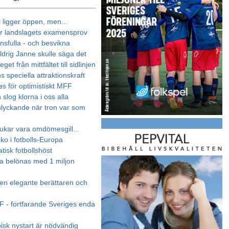
l ligger öppen, men...
r landslagets examensprov
nsfulla - och besvikna
ldrig Janne skulle säga det
get från mittfältet till sidlinjen
s speciella attraktionskraft
les för optimistiskt MFF
slog klorna i oss alla
slyckande när tron var som
ukar vara omdömesgill...
ko i fotbolls-Europa
tisk fotbollshöst
 belönas med 1 miljon
en elegante berättaren och
 - fortfarande Sveriges enda
isk nystart är nödvändig