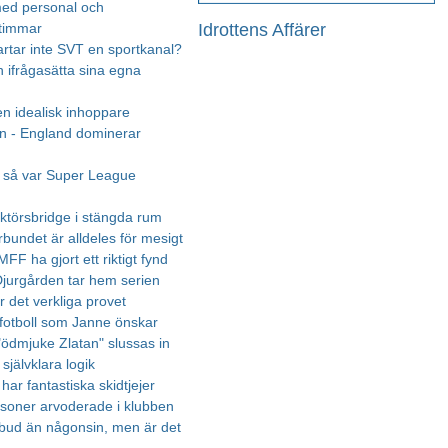
med personal och
Idrottens Affärer
timmar
tartar inte SVT en sportkanal?
 ifrågasätta sina egna
en idealisk inhoppare
en - England dominerar
, så var Super League
ktörsbridge i stängda rum
rbundet är alldeles för mesigt
FF ha gjort ett riktigt fynd
 Djurgården tar hem serien
r det verkliga provet
 fotboll som Janne önskar
"ödmjuke Zlatan" slussas in
 självklara logik
i har fantastiska skidtjejer
soner arvoderade i klubben
tbud än någonsin, men är det