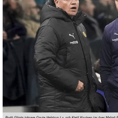
Bodö Glimts tränare Gaute Helstrup t.v. och Kjetil Knutsen tar över Malmö 