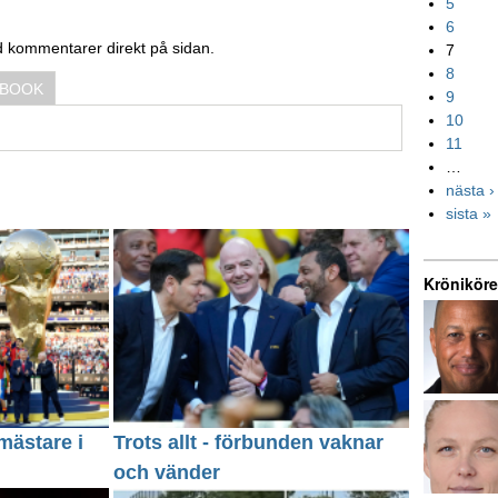
5
6
d kommentarer direkt på sidan.
7
8
EBOOK
9
10
11
…
nästa ›
sista »
Kröniköre
mästare i
Trots allt - förbunden vaknar
och vänder