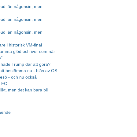
bud 'än någonsin, men
bud 'än någonsin, men
bud 'än någonsin, men
re i historisk VM-final
samma glöd och iver som när
a"
hade Trump där att göra?
 att bestämma nu - blås av OS
resö - och nu också
FC ...
 likt, men det kan bara bli
a
gående