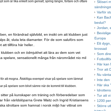
 som är lika enkelt som genialt; spring längre, fortare och oftare
Slöseri 
sändnings
Varför s
Kan Bach
beslut?
Jordan, 
Bevislig
ben, en förändrad självbild, en insikt om att klubben just
Europa
jälps åt, sluta leta diamanter. För de som saluförs som
Ett dygn
tt tillföra här heller..
krossad
i klubben och en ödmjukhet att lära av dem som vet
Som dire
ka spelare, sensationellt många från närområdet nio mil
Fotbollfö
Här kan M
Tror att
Nu vänta
för att mogna. Åtskilliga exempel visar på spelare som lämnat
Inte den
Här ska 
 på spelare som blivit sämre när de kommit till klubben.
Idrottens
et sitter på kunskaper om träning och förberedelser som
Tur att v
rar från världslöparna Grete Waitz och Ingrid Kristiansens
1200 per
ska idrottare som hamnat i norsk miljö har vittnat om
Större u