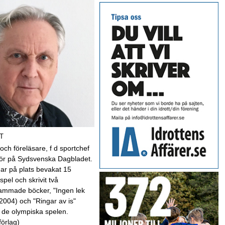
T
 och föreläsare, f d sportchef
kör på Sydsvenska Dagbladet.
har på plats bevakat 15
spel och skrivit två
mmade böcker, "Ingen lek
(2004) och "Ringar av is"
 de olympiska spelen.
förlag)