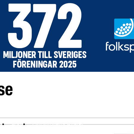
ev
Arkiv
Om Idrottens Affärer