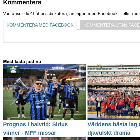
Kommentera
Vad anser du? Låt oss diskutera, antingen med Facebook – eller me
KOMMENTERA MED FACEBOOK
KOMMENTERA UTAN FAC
Mest lästa just nu
Prognos i halvtid: Sirius
Världens bästa lag 
vinner - MFF missar
djävulskt drama