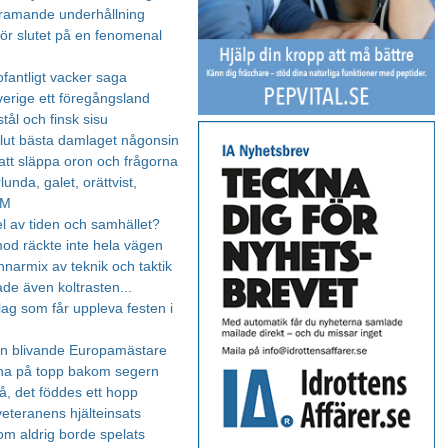
ramande underhållning
för slutet på en fenomenal
fantligt vacker saga
verige ett föregångsland
tål och finsk sisu
lut bästa damlaget någonsin
 att släppa oron och frågorna
lunda, galet, orättvist,
EM
l av tiden och samhället?
od räckte inte hela vägen
nnarmix av teknik och taktik
ade även koltrasten...
lag som får uppleva festen i
n blivande Europamästare
na på topp bakom segern
, det föddes ett hopp
eteranens hjälteinsats
om aldrig borde spelats