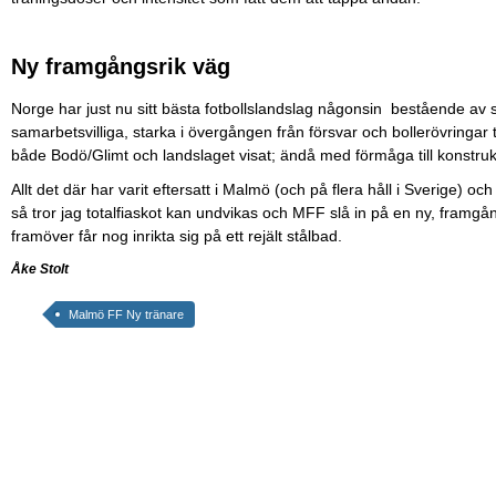
Ny framgångsrik väg
Norge har just nu sitt bästa fotbollslandslag någonsin bestående av s
samarbetsvilliga, starka i övergången från försvar och bollerövringar t
både Bodö/Glimt och landslaget visat; ändå med förmåga till konstrukt
Allt det där har varit eftersatt i Malmö (och på flera håll i Sverige) 
så tror jag totalfiaskot kan undvikas och MFF slå in på en ny, framgån
framöver får nog inrikta sig på ett rejält stålbad.
Åke Stolt
Malmö FF Ny tränare