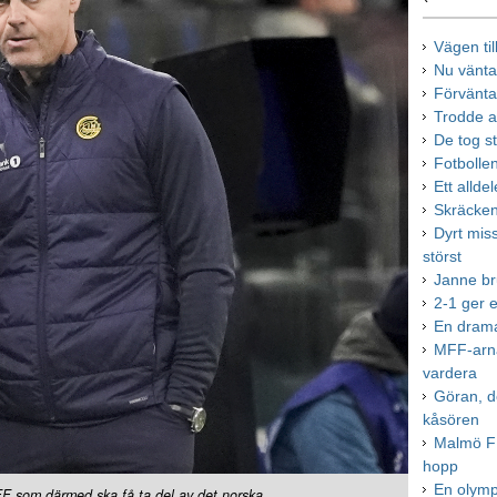
Vägen til
Nu vänta
Förvänta
Trodde a
De tog ste
Fotbollen
Ett allde
Skräcken 
Dyrt mis
störst
Janne br
2-1 ger e
En drama
MFF-arna
vardera
Göran, d
kåsören
Malmö FF
hopp
En olymp
FF som därmed ska få ta del av det norska