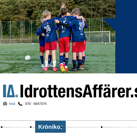
Mail
070 - 5647374
Nyheter
Krönikor
Sport & spel
Nyhetsbr