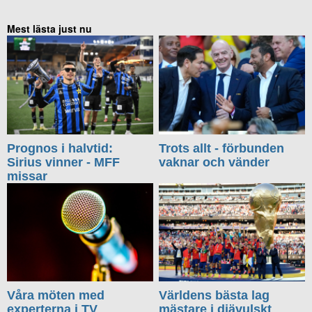
Mest lästa just nu
Prognos i halvtid:
Trots allt - förbunden
Sirius vinner - MFF
vaknar och vänder
missar
Våra möten med
Världens bästa lag
experterna i TV
mästare i djävulskt