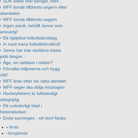
SOK söker mer pengar, men...
MFF borde tilldömts segern efter
skandalen
MFF borde tilldömts segern
Ingen panik, behåll Janne som
ansvarig!
Ett hjälplöst fotbollslandslag
In med mera fotbollsförstånd!
Janne har inte världens bästa
jobb längre...
Åge, en räddare i nöden?
Förvalta miljonerna och bygg
rätt!
MFF letar efter sin rätta identitet
MFF-seger ska dölja misstagen
Hockeyfebern är fullständigt
obegriplig
Ett ovärderligt blad i
historieboken
Enda sanningen - ett stort fiasko
« första
‹ föregående