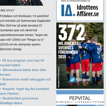
ÅKE STOLT
Författare och föreläsare, f d sportchef
och krönikör på Sydsvenska Dagbladet.
Åke Stolt har på plats bevakat 15
olympiska spel och skrivit två
uppmärksammade böcker, "Ingen lek
utan eld" (2004) och "Ringar av is"
(2010) om de olympiska spelen.
(Bonniers förlag)
Ett bra program som kan bli
mycket bättre
Allsvenskans bäste letar efter
formen
Brännström ändå rakryggad och
klok
Avspark: Inget lag lika komplett
som Häcken
Studiobråket provocerar
åtskilliga tittare