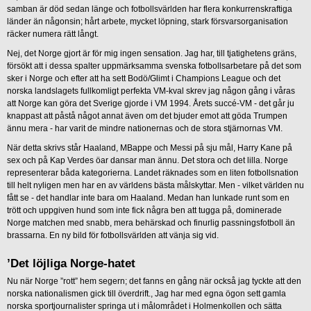
samban är död sedan länge och fotbollsvärlden har flera konkurrenskraftiga
länder än någonsin; hårt arbete, mycket löpning, stark försvarsorganisation
räcker numera rätt långt.
Nej, det Norge gjort är för mig ingen sensation. Jag har, till tjatighetens gräns,
försökt att i dessa spalter uppmärksamma svenska fotbollsarbetare på det som
sker i Norge och efter att ha sett Bodö/Glimt i Champions League och det
norska landslagets fullkomligt perfekta VM-kval skrev jag någon gång i våras
att Norge kan göra det Sverige gjorde i VM 1994. Årets succé-VM - det går ju
knappast att påstå något annat även om det bjuder emot att göda Trumpen
ännu mera - har varit de mindre nationernas och de stora stjärnornas VM.
När detta skrivs står Haaland, MBappe och Messi på sju mål, Harry Kane på
sex och på Kap Verdes öar dansar man ännu. Det stora och det lilla. Norge
representerar båda kategorierna. Landet räknades som en liten fotbollsnation
till helt nyligen men har en av världens bästa målskyttar. Men - vilket världen nu
fått se - det handlar inte bara om Haaland. Medan han lunkade runt som en
trött och uppgiven hund som inte fick några ben att tugga på, dominerade
Norge matchen med snabb, mera behärskad och finurlig passningsfotboll än
brassarna. En ny bild för fotbollsvärlden att vänja sig vid.
’Det löjliga Norge-hatet
Nu när Norge ”rott” hem segern; det fanns en gång när också jag tyckte att den
norska nationalismen gick till överdrift., Jag har med egna ögon sett gamla
norska sportjournalister springa ut i målområdet i Holmenkollen och sätta