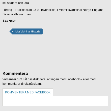
se, studera och lära.
Lördag 11 juli klockan 23.00 (svensk tid) i Miami: kvartsfinal Norge-England.
Då är vi alla norrmän.
Åke Stolt
Mot VM-final Historia
Kommentera
Vad anser du? Låt oss diskutera, antingen med Facebook – eller med
kommentarer direkt på sidan.
KOMMENTERA MED FACEBOOK
KOMMENTERA UTAN FACEBOOK