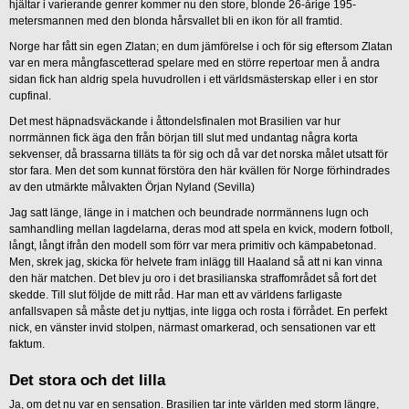
hjältar i varierande genrer kommer nu den store, blonde 26-årige 195-
metersmannen med den blonda hårsvallet bli en ikon för all framtid.
Norge har fått sin egen Zlatan; en dum jämförelse i och för sig eftersom Zlatan
var en mera mångfascetterad spelare med en större repertoar men å andra
sidan fick han aldrig spela huvudrollen i ett världsmästerskap eller i en stor
cupfinal.
Det mest häpnadsväckande i åttondelsfinalen mot Brasilien var hur
norrmännen fick äga den från början till slut med undantag några korta
sekvenser, då brassarna tilläts ta för sig och då var det norska målet utsatt för
stor fara. Men det som kunnat förstöra den här kvällen för Norge förhindrades
av den utmärkte målvakten Örjan Nyland (Sevilla)
Jag satt länge, länge in i matchen och beundrade norrmännens lugn och
samhandling mellan lagdelarna, deras mod att spela en kvick, modern fotboll,
långt, långt ifrån den modell som förr var mera primitiv och kämpabetonad.
Men, skrek jag, skicka för helvete fram inlägg till Haaland så att ni kan vinna
den här matchen. Det blev ju oro i det brasilianska straffområdet så fort det
skedde. Till slut följde de mitt råd. Har man ett av världens farligaste
anfallsvapen så måste det ju nyttjas, inte ligga och rosta i förrådet. En perfekt
nick, en vänster invid stolpen, närmast omarkerad, och sensationen var ett
faktum.
Det stora och det lilla
Ja, om det nu var en sensation. Brasilien tar inte världen med storm längre,