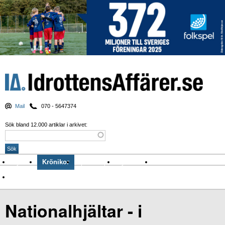
Mail
070 - 5647374
Sök bland 12.000 artiklar i arkivet:
Nyheter
Krönikor
Sport & spel
Nyhetsbrev
Arkiv
Om Idrottens Affärer
Nationalhjältar - i