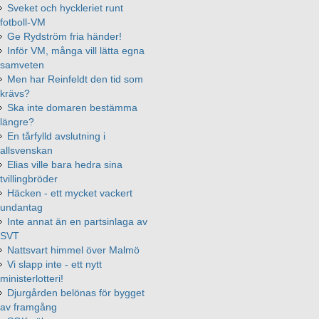
Sveket och hyckleriet runt
fotboll-VM
Ge Rydström fria händer!
Inför VM, många vill lätta egna
samveten
Men har Reinfeldt den tid som
krävs?
Ska inte domaren bestämma
längre?
En tårfylld avslutning i
allsvenskan
Elias ville bara hedra sina
tvillingbröder
Häcken - ett mycket vackert
undantag
Inte annat än en partsinlaga av
SVT
Nattsvart himmel över Malmö
Vi slapp inte - ett nytt
ministerlotteri!
Djurgården belönas för bygget
av framgång