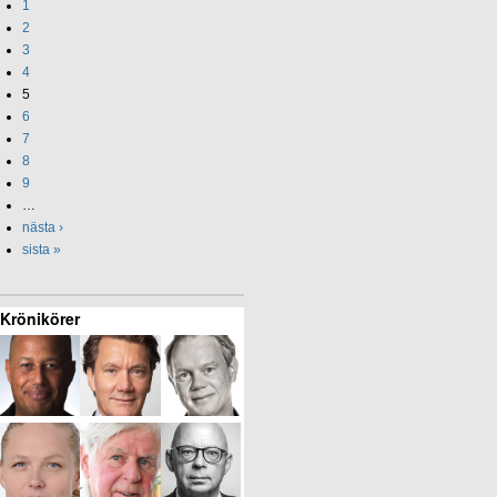
1
2
3
4
5
6
7
8
9
…
nästa ›
sista »
Krönikörer