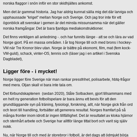
norska flaggor i snön inför en stor skidhjältes ankomst.
Men det är gammal historia. Jag har aldrig kunnat sälla mig det där larviga och
upphaussade ”kriget” mellan Norge och Sverige. Och jag tror inte för ett
ögonblick att svenskar i gemen är det minsta missunsamma när det gäller
norska framgångar. Det är bara fjantiga mediakonstruktioner.
Det finns verkligen all anledning -. och har funnits länge - att se och lära av vad
Norge gjort. På en massa områden. I år tog Norge till och med brons i hockey-
VM när Tre Kronor blev utan. Norge är bättre på ekonomi, film, mat (fem kock-
VM-guld), schack, vinter-OS, tennis och (läser jag i en artikel i Svenska
Dagbladet),
Ligger före - i mycket!
Norge ligger före Sverige när man rankar pressfrihet, polisarbete, hbtq-frågor
med mera. Oljan skall vi bara inte tala om.
Det förbundskaptenen (sedan 2020), Ståle Solbacken, gjort tillsammans med
en helt ny generation fotbollspelare är bara ännu ett bevis för att den
grundläggande syn på träning, fysiologi, forskning, allt, när Norge gick från ord
och teori till handling, fortsätter att generera resultat. Norges framfart på så
många fronter inom idrott är ingen tillfällighet. Det är resultatet av kloka hjärnor
och stenhårt arbete och Sverige har alltför länge tittat bort och varit sig själv
nokk.
Nu, när Norge till och med är storebror i fotboll, är det dags att ödmjukt börja