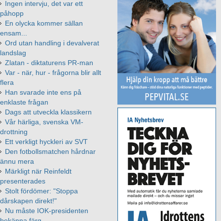
Ingen intervju, det var ett
påhopp
En olycka kommer sällan
ensam...
Ord utan handling i devalverat
landslag
Zlatan - diktaturens PR-man
Var - när, hur - frågorna blir allt
flera
Han svarade inte ens på
enklaste frågan
Dags att utveckla klassikern
Vår härliga, svenska VM-
drottning
Ett verkligt hyckleri av SVT
Den fotbollsmatchen hårdnar
ännu mera
Märkligt när Reinfeldt
presenterades
Stolt fördömer: "Stoppa
dårskapen direkt!"
Nu måste IOK-presidenten
bekänna färg