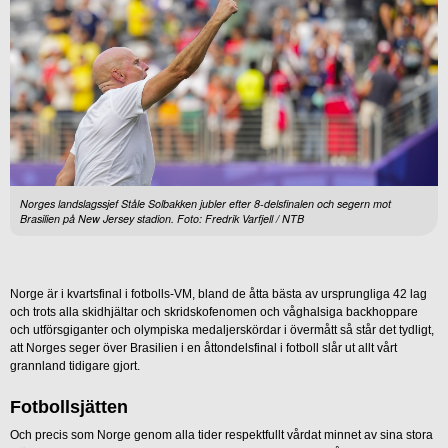
Norges landslagssjef Ståle Solbakken jubler efter 8-delsfinalen och segern mot
Brasilien på New Jersey stadion. Foto: Fredrik Varfjell / NTB
Norge är i kvartsfinal i fotbolls-VM, bland de åtta bästa av ursprungliga 42 lag
och trots alla skidhjältar och skridskofenomen och våghalsiga backhoppare
och utförsgiganter och olympiska medaljerskördar i övermått så står det tydligt,
att Norges seger över Brasilien i en åttondelsfinal i fotboll slår ut allt vårt
grannland tidigare gjort.
Fotbollsjätten
Och precis som Norge genom alla tider respektfullt vårdat minnet av sina stora