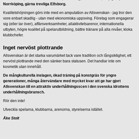
Norrköping, gärna trevliga Elfsborg.
Kvalitetshöjningen görs inte med en amputation av Allsvenskan - jag tror den
vore enbart skadlig - utan med ekonomiska uppsving. Företag som engagerar
sig (eller tar över), affärsverksamheter, allaktivitetsarenor, internationella
utbyten, högre kvalitet på spelarutbildning, bättre tränare på alla nivåer, kloka
klubbchefer.
Inget nervöst plottrande
Allsvenskan är det starka varumärket tack vare tradition och långsiktighet, ett
nervöst plottrande med den sänker bara statusen. Det handlar inte om
kosmetik utan innehåll.
De mångkulturella inslagen, ökad träning på konstgräs för yngre
generationer, många återvändare med mycket kvar att ge har gjort
Allsvenskan till en attraktiv underhållningsscen i den svenska idrottens
underhållningsbransch.
Rör den inte!
Utveckla spelarna, klubbarna, arenorna, styrelserna istället.
Åke Stolt