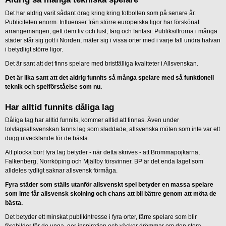
Det har aldrig varit sådant drag kring kring fotbollen som på senare år.
Publiciteten enorm. Influenser från större europeiska ligor har förskönat
arrangemangen, gett dem liv och lust, färg och fantasi. Publiksiffrorna i många
städer står sig gott i Norden, mäter sig i vissa orter med i varje fall undra halvan
i betydligt större ligor.
Det är sant att det finns spelare med bristfälliga kvaliteter i Allsvenskan.
Det är lika sant att det aldrig funnits så många spelare med så funktionell
teknik och spelförståelse som nu.
Har alltid funnits dåliga lag
Dåliga lag har alltid funnits, kommer alltid att finnas. Även under
tolvlagsallsvenskan fanns lag som sladdade, allsvenska möten som inte var ett
dugg utvecklande för de bästa.
Att plocka bort fyra lag betyder - när detta skrives - att Brommapojkarna,
Falkenberg, Norrköping och Mjällby försvinner. BP är det enda laget som
alldeles tydligt saknar allsvensk förmåga.
Fyra städer som ställs utanför allsvenskt spel betyder en massa spelare
som inte får allsvensk skolning och chans att bli bättre genom att möta de
bästa.
Det betyder ett minskat publikintresse i fyra orter, färre spelare som blir