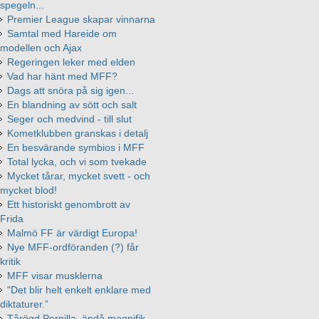
spegeln...
Premier League skapar vinnarna
Samtal med Hareide om
modellen och Ajax
Regeringen leker med elden
Vad har hänt med MFF?
Dags att snöra på sig igen...
En blandning av sött och salt
Seger och medvind - till slut
Kometklubben granskas i detalj
En besvärande symbios i MFF
Total lycka, och vi som tvekade
Mycket tårar, mycket svett - och
mycket blod!
Ett historiskt genombrott av
Frida
Malmö FF är värdigt Europa!
Nye MFF-ordföranden (?) får
kritik
MFF visar musklerna
"Det blir helt enkelt enklare med
diktaturer.”
Tårögd Pernilla, ändå magnifik