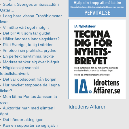
Stefan, Sveriges ambassadör i
Qatar…
I dag bara vissna Frösöblomster
kvar
Vi mötte vårt eget motgift
Det blir AIK som tar guldet
Håller Andreas landslagsklass?
Rik i Sverige, fattig i världen
#metoo i sin praktiska prydno
En perfekt halvtimma räckte
Mörkret sänker sig över blågult
Högklassigt svenskt
fotbollshantverk
Det var dödsdömt från början
Hur mycket stoppade de i egna
fickor?
Men låt nu Pontus Jansson ta
över
Idrottens Affärer
Auktoritär man med glimten i
ögat
Det händer aldrig igen
Kan en supporter se sig själv i