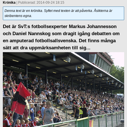
Krönika
| Publicerad: 2014-09-24 18:15
Denna text är en krönika. Syftet med texten är att påverka. Åsikterna är
skribentens egna.
Det är SvT:s fotbollsexperter Markus Johannesson
och Daniel Nannskog som dragit igång debatten om
en amputerad fotbollsallsvenska. Det finns många
sätt att dra uppmärksamheten till sig...