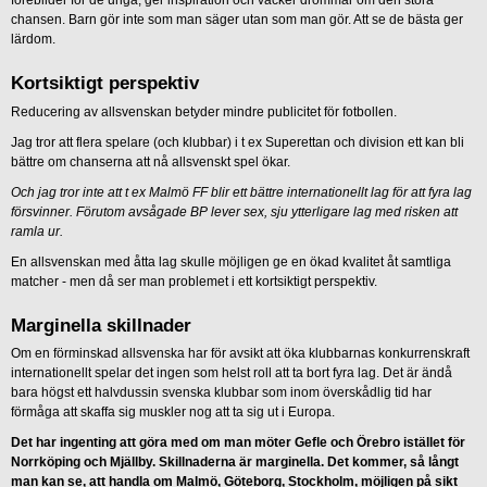
förebilder för de unga, ger inspiration och väcker drömmar om den stora
chansen. Barn gör inte som man säger utan som man gör. Att se de bästa ger
lärdom.
Kortsiktigt perspektiv
Reducering av allsvenskan betyder mindre publicitet för fotbollen.
Jag tror att flera spelare (och klubbar) i t ex Superettan och division ett kan bli
bättre om chanserna att nå allsvenskt spel ökar.
Och jag tror inte att t ex Malmö FF blir ett bättre internationellt lag för att fyra lag
försvinner. Förutom avsågade BP lever sex, sju ytterligare lag med risken att
ramla ur.
En allsvenskan med åtta lag skulle möjligen ge en ökad kvalitet åt samtliga
matcher - men då ser man problemet i ett kortsiktigt perspektiv.
Marginella skillnader
Om en förminskad allsvenska har för avsikt att öka klubbarnas konkurrenskraft
internationellt spelar det ingen som helst roll att ta bort fyra lag. Det är ändå
bara högst ett halvdussin svenska klubbar som inom överskådlig tid har
förmåga att skaffa sig muskler nog att ta sig ut i Europa.
Det har ingenting att göra med om man möter Gefle och Örebro istället för
Norrköping och Mjällby. Skillnaderna är marginella. Det kommer, så långt
man kan se, att handla om Malmö, Göteborg, Stockholm, möjligen på sikt