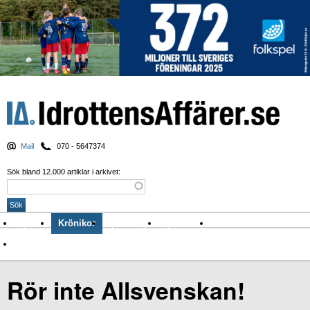
Mail
070 - 5647374
Sök bland 12.000 artiklar i arkivet:
Nyheter
Krönikor
Sport & spel
Nyhetsbrev
Arkiv
Om Idrottens Affärer
Rör inte Allsvenskan!