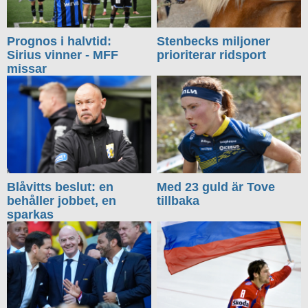
Prognos i halvtid:
Stenbecks miljoner
Sirius vinner - MFF
prioriterar ridsport
missar
Blåvitts beslut: en
Med 23 guld är Tove
behåller jobbet, en
tillbaka
sparkas