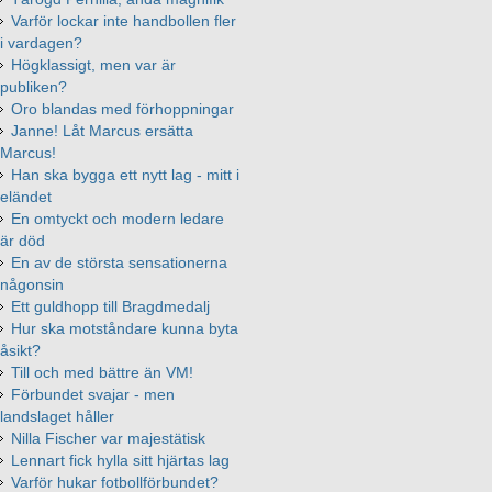
Varför lockar inte handbollen fler
i vardagen?
Högklassigt, men var är
publiken?
Oro blandas med förhoppningar
Janne! Låt Marcus ersätta
Marcus!
Han ska bygga ett nytt lag - mitt i
eländet
En omtyckt och modern ledare
är död
En av de största sensationerna
någonsin
Ett guldhopp till Bragdmedalj
Hur ska motståndare kunna byta
åsikt?
Till och med bättre än VM!
Förbundet svajar - men
landslaget håller
Nilla Fischer var majestätisk
Lennart fick hylla sitt hjärtas lag
Varför hukar fotbollförbundet?