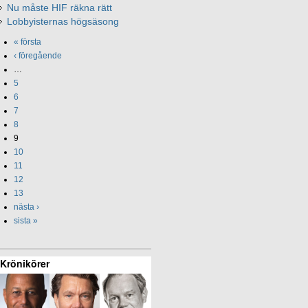
Nu måste HIF räkna rätt
Lobbyisternas högsäsong
« första
‹ föregående
…
5
6
7
8
9
10
11
12
13
nästa ›
sista »
Krönikörer