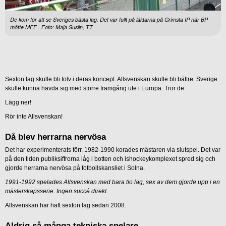
De kom för att se Sveriges bästa lag. Det var fullt på läktarna på Grimsta IP när BP
mötte MFF . Foto: Maja Suslin, TT
Sexton lag skulle bli tolv i deras koncept. Allsvenskan skulle bli bättre. Sverige
skulle kunna hävda sig med större framgång ute i Europa. Tror de.
Lägg ner!
Rör inte Allsvenskan!
Då blev herrarna nervösa
Det har experimenterats förr. 1982-1990 korades mästaren via slutspel. Det var
på den tiden publiksiffrorna låg i botten och ishockeykomplexet spred sig och
gjorde herrarna nervösa på fotbollskansliet i Solna.
1991-1992 spelades Allsvenskan med bara tio lag, sex av dem gjorde upp i en
mästerskapsserie. Ingen succé direkt.
Allsvenskan har haft sexton lag sedan 2008.
Aldrig så många tekniska spelare