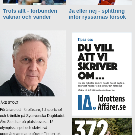
Trots allt - förbunden
Ja eller nej - splittring
vaknar och vänder
inför ryssarnas försök
ÅKE STOLT
Författare och föreläsare, f d sportchef
och krönikör på Sydsvenska Dagbladet.
Åke Stolt har på plats bevakat 15
olympiska spel och skrivit två
uppmärksammade böcker, "Ingen lek