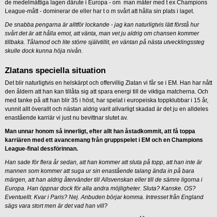
de medelmåttiga lagen därute i Europa - om man mäter med t ex Champions
League-mått - dominerar de eller har t o m svårt att hålla sin plats i laget.
De snabba pengarna är alltför lockande - jag kan naturligtvis lätt förstå hur
svårt det är att hålla emot, att vänta, man vet ju aldrig om chansen kommer
tillbaka. Tålamod och lite större självtillit, en väntan på nästa utvecklingssteg
skulle dock kunna höja nivån.
Zlatans speciella situation
Det blir naturligtvis en helskärpt och offervillig Zlatan vi får se i EM. Han har nått
den åldern att han kan tillåta sig att spara energi till de viktiga matcherna. Och
med tanke på att han blir 35 i höst, har spelat i europeiska toppklubbar i 15 år,
vunnit allt överallt och nästan aldrig varit allvarligt skadad är det ju en alldeles
enastående karriär vi just nu bevittnar slutet av.
Man unnar honom så innerligt, efter allt han åstadkommit, att få toppa
karriären med ett avancemang från gruppspelet i EM och en Champions
League-final dessförinnan.
Han sade för flera år sedan, att han kommer att sluta på topp, att han inte är
mannen som kommer att suga ur sin enastående talang ända in på bara
märgen, att han aldrig återvänder till Allsvenskan eller till de sämre ligorna i
Europa. Han öppnar dock för alla andra möjligheter. Sluta? Kanske. OS?
Eventuellt. Kvar i Paris? Nej. Anbuden börjar komma. Intresset från England
sägs vara stort men är det vad han vill?