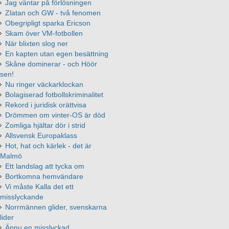
Jag väntar på förlösningen
Zlatan och GW - två fenomen
Obegripligt sparka Ericson
Skam över VM-fotbollen
När blixten slog ner
En kapten utan egen besättning
Skåne dominerar - och Höör
sen!
Nu ringer väckarklockan
Bolagiserad fotbollskriminalitet
Rekord i juridisk orättvisa
Drömmen om vinter-OS är död
Zomliga hjältar dör i strid
Allsvensk Europaklass
Hot, hat och kärlek - det är
Malmö
Ett landslag att tycka om
Bortkomna hemvändare
Vi måste Kalla det ett
misslyckande
Norrmännen glider, svenskarna
lider
Ännu en misslyckad