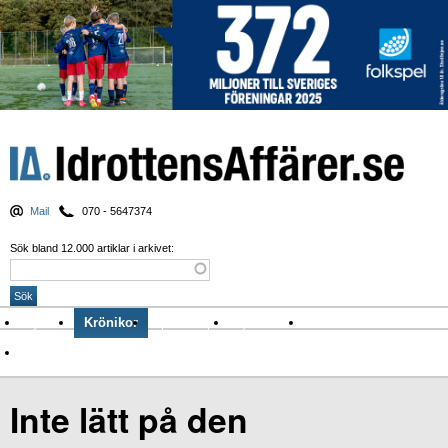
Mail
070 - 5647374
Sök bland 12.000 artiklar i arkivet:
Nyheter
Krönikor
Sport & spel
Nyhetsbrev
Arkiv
Om Idrottens Affärer
Inte lätt på den