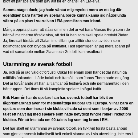
blott ett par spelare som gav allt för en chans i en EM-elva.
Sammantaget dock; jag hade väntat mig mycket mera av ett lag där
egentligen bara hälften av spelarna borde kunna känna sig någorlunda
säkra på en plats i startelvan i EM-premiären mot Irland.
Många öppna platser att slåss om men det är väl bara Marcus Berg som i de
här två matcherna försökt visa, att det är han som skall spela bredvid Zlatan.
Ja, förutsatt förstås att Zlatan inte tillbringar alltför stor del av tiden som
bollmottagare och brygga på mittfältet. Fast egentligen är jag mera spänd på
vad ett samarbete mellan Zlatan och Guidetti kan resultera i.
Utarmning av svensk fotboll
Ja, och så är jag väldigt förtjust i Oskar Hiljemark som har det där naturliga
mittfältstänkandet - både bakåt och framåt - som Jonas Thern hade en gång.
Det är förvånande att han alltjämt är på testnivå och inte permanentad i den
här truppen. Det finns få så kompletta spelare i blågul kulör.
Erik Hamrén har de spelare han har, svensk fotboll har blivit en
lågprismarknad även för medelmåttiga klubbar ute i Europa. Vi har bara en
spelare som dominerar i sin klubb, vi hade så sent som i början av 2000-
talet ett halvt lag med spelare som hade betydligt tyngre roller i riktigt bra
klubbar. För att inte tala om 90-talets lag som tog brons i EM.
Det har skett en utarmning av svensk fotboll, en flykt vid första bästa anbud
som gjort att svensk fotbollselit helt enkelt stannat av i sin utveckling. Inte ens i