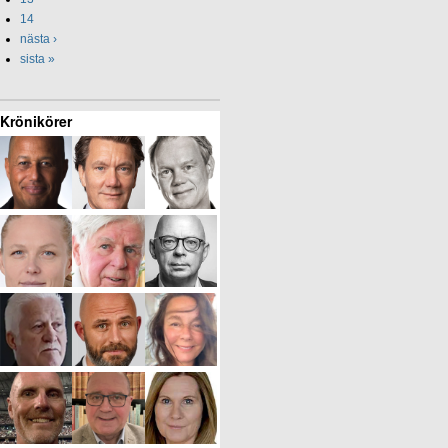
14
nästa ›
sista »
Krönikörer