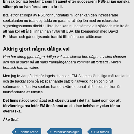
En sak tror jag bestämt; som fri agent efter succéåren i PSG är jag ganska
säker på att han fortsätter ett år till.
Istället för att köpa av PSG för hundratals miljoner kan den intresserade
spekulanten nu istället grädda en garanterat hög lön med en rekordstor
signeringssumma direkt till Ibra, han kan nu bestämma allt själv och min tro är
att han kör ett år till innan han flyttar till USA, blir kompanjon med David
Beckham och går en lysande framtid till mötes som affärsman.
Aldrig gjort några dåliga val
Han har aldrig gjort några dåliga val, inte slarvat bort någon av sina chanser
och jag är säker på att hans framgångar bara kommer att fortsätta i vilken
bransch han än väljer.
Men jag tvivlar på det här lagets chanser i EM. Alldeles för billiga mål ramlar in
och de backar som på ett spännande sätt följt utvecklingen och blivit
spännande offensiva spelare har dessvärre öppnat alltför stora luckor för
motståndarna att utnyttja.
Det finns något räddhågat och obeslutsamt i det här laget som gör att
förväntningarna inför EM är så små att det inte behövs mycket för att
överraska.
Åke Stolt
FriendsArena
fotbollslandslaget
EM-fotboll