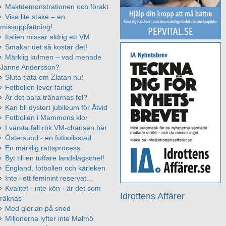
Maktdemonstrationen och förakt
Visa lite stake – en
missuppfattning!
Italien missar aldrig ett VM
Smakar det så kostar det!
Märklig kulmen – vad menade
Janne Andersson?
Sluta tjata om Zlatan nu!
Fotbollen lever farligt
Är det bara tränarnas fel?
Kan bli dystert jubileum för Åtvid
Fotbollen i Mammons klor
I värsta fall rök VM-chansen här
Östersund - en fotbollsstad
En märklig rättsprocess
Byt till en tuffare landslagschef!
England, fotbollen och kärleken
Inte i ett feminint reservat...
Kvalitet - inte kön - är det som
Idrottens Affärer
räknas
Med glorian på sned
Miljonerna lyfter inte Malmö