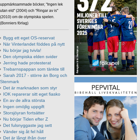
uppmärksammade böcker, "Ingen lek
utan eld" (2004) och "Ringar av is"
(2010) om de olympiska spelen.
(Bonniers förlag)
Bygg ett eget OS-reservat
När Vinterlandet föddes på nytt
Nu börjar jag tvivla!
Den olympiska elden svider
Jerring hade protesterat
Trebarnspappan som tänkte till
Sarah 2017 - större än Borg och
Stenmark
Det är marknaden som styr
IOK reparerar sitt eget fiasko
En av de allra största
Ingen omöjlig uppgift
Storsjöyran fortsätter
Nu börjar Tiden efter Z
Det fulsnyggaste jag sett
Vänder sig åt fel håll
Det är långt ifrån över