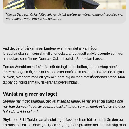
Marcus Berg och Oskar Hiljemark var de två spelare som övertygade och tog steg mot
EM-truppen. Foto: Fredrik Sandberg, TT
Vad det beror på kan man fundera över, men det är väl någon
försvarsmekanism som slår till eller också är det uselt självförtroende som gör
att spelare som Jimmy Durmaz, Oskar Lewicki, Sebastian Larsson,
Pontus Wernblom m fl så ofta, när de tagit emot bollen, tar en sväng hemåt,
löper mot eget mål, passar i sidled eller bakåt, ofta riskabelt, istället för att lyfta
blicken, avancera med ett ryck och göra sig av med motståndarnas press. Man
tappar tid, förlorar mark, riskerar att överrumplas.
Väntat mig mer av laget
Sverige har inget stjärnlag, det vet vi sedan länge. Vi har en enda stjärna och
när han dämpar ljuset av besparingsskäl är det som att mörkret lägrar sig över
hela vårt avlånga land.
Stryk med 2-1 i Turkiet var absolut inget fiasko och en bättre match än den på
Friends mot ett lite försvagat Tjeckien (1-1). Här sprakade det inte, här såg man