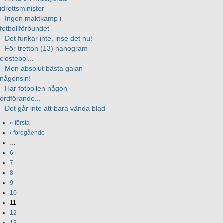
idrottsminister
Ingen maktkamp i
fotbollförbundet
Det funkar inte, inse det nu!
För tretton (13) nanogram
clostebol...
Men absolut bästa galan
någonsin!
Har fotbollen någon
ordförande...
Det går inte att bara vända blad
« första
‹ föregående
…
6
7
8
9
10
11
12
13