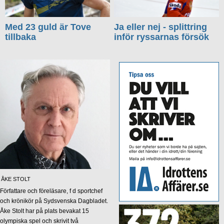
Med 23 guld är Tove
Ja eller nej - splittring
tillbaka
inför ryssarnas försök
ÅKE STOLT
Författare och föreläsare, f d sportchef
och krönikör på Sydsvenska Dagbladet.
Åke Stolt har på plats bevakat 15
olympiska spel och skrivit två