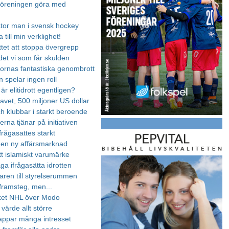
föreningen göra med
 stor man i svensk hockey
till min verklighet!
ttet att stoppa övergrepp
det vi som får skulden
rnas fantastiska genombrott
 spelar ingen roll
r elitidrott egentligen?
avet, 500 miljoner US dollar
h klubbar i starkt beroende
na tjänar på initiativen
frågasattes starkt
en ny affärsmarknad
tt islamiskt varumärke
ga ifrågasätta idrotten
taren till styrelserummen
 framsteg, men...
ket NHL över Modo
 värde allt större
 tappar många intresset