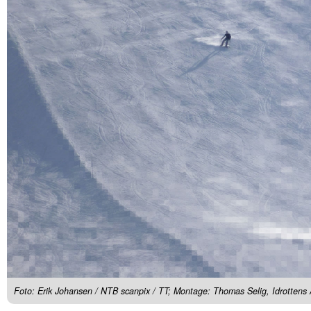
Foto: Erik Johansen / NTB scanpix / TT; Montage: Thomas Selig, Idrottens 