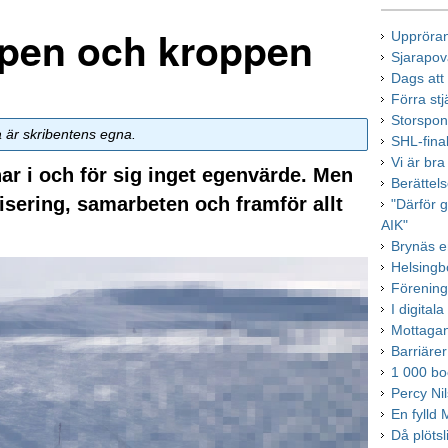
ppen och kroppen
Uppröran
Sjarapov
Dags att
Förra st
Storspon
a är skribentens egna.
SHL-final
Vi är bra
har i och för sig inget egenvärde. Men
Berättel
visering, samarbeten och framför allt
"Därför g
AIK"
Brynäs en
Helsingb
Förening
I digital
Mottagand
Barriäre
1 000 bo
Percy Ni
En fylld
Då plötsl