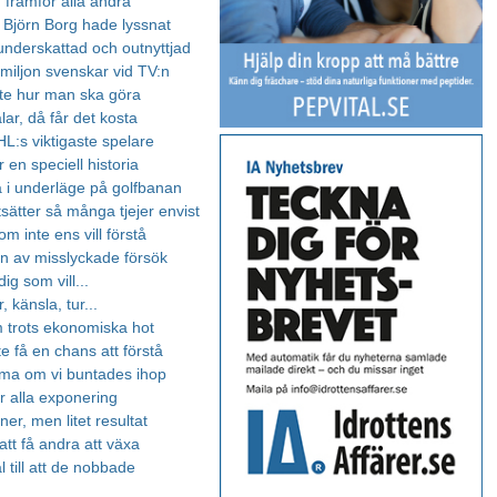
 framför alla andra
Björn Borg hade lyssnat
 underskattad och outnyttjad
miljon svenskar vid TV:n
nte hur man ska göra
ar, då får det kosta
HL:s viktigaste spelare
en speciell historia
i underläge på golfbanan
sätter så många tjejer envist
m inte ens vill förstå
den av misslyckade försök
dig som vill...
, känsla, tur...
 trots ekonomiska hot
e få en chans att förstå
ma om vi buntades ihop
r alla exponering
ner, men litet resultat
att få andra att växa
l till att de nobbade