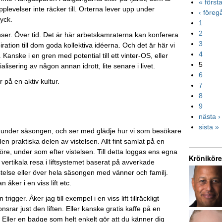
« först
plevelser inte räcker till. Orterna lever upp under
‹ före
ryck.
1
2
ser. Över tid. Det är här arbetskamraterna kan konferera
3
ration till dom goda kollektiva idéerna. Och det är här vi
4
 Kanske i en gren med potential till ett vinter-OS, eller
5
alisering av någon annan idrott, lite senare i livet.
6
 på en aktiv kultur.
7
8
9
nästa ›
sista »
ar under säsongen, och ser med glädje hur vi som besökare
n praktiska delen av vistelsen. Allt fint samlat på en
före, under som efter vistelsen. Till detta loggas ens egna
Kröniköre
r vertikala resa i liftsystemet baserat på avverkade
stelse eller över hela säsongen med vänner och familj.
ker i en viss lift etc.
igger. Åker jag till exempel i en viss lift tillräckligt
rar just den liften. Eller kanske gratis kaffe på en
. Eller en badge som helt enkelt gör att du känner dig