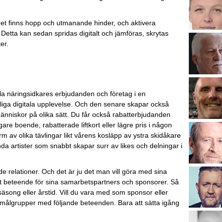
.
det finns hopp och utmanande hinder, och aktivera
. Detta kan sedan spridas digitalt och jämföras, skrytas
er.
lla näringsidkares erbjudanden och företag i en
liga digitala upplevelse. Och den senare skapar också
 människor på olika sätt. Du får också rabatterbjudanden
are boende, rabatterade liftkort eller lägre pris i någon
rm av olika tävlingar likt vårens kosläpp av ystra skidåkare
ända artister som snabbt skapar surr av likes och delningar i
ade relationer. Och det är ju det man vill göra med sina
t beteende för sina samarbetspartners och sponsorer. Så
 säsong eller årstid. Vill du vara med som sponsor eller
de målgrupper med följande beteenden. Bara att sätta igång