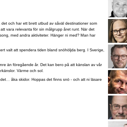
på det och har ett brett utbud av såväl destinationer som
att vara relevanta för sin målgrupp året runt. När det
song, med andra aktiviteter. Hänger ni med? Man har
rt valt att spendera tiden bland snöhöljda berg. I Sverige,
sämre än föregående år. Det kan bero på att känslan av vår
årkänslor. Värme och sol.
st det… åka skidor. Hoppas det finns snö - och att ni läsare