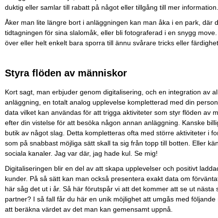
duktig eller samlar till rabatt på något eller tillgång till mer information
Åker man lite längre bort i anläggningen kan man åka i en park, där 
tidtagningen för sina slalomåk, eller bli fotograferad i en snygg move
över eller helt enkelt bara sporra till ännu svårare tricks eller färdighet
Styra flöden av människor
Kort sagt, man erbjuder genom digitalisering, och en integration av a
anläggning, en totalt analog upplevelse kompletterad med din person
data vilket kan användas för att trigga aktiviteter som styr flöden av
efter din vistelse för att besöka någon annan anläggning. Kanske billig
butik av något slag. Detta kompletteras ofta med större aktiviteter i fo
som på snabbast möjliga sätt skall ta sig från topp till botten. Eller k
sociala kanaler. Jag var där, jag hade kul. Se mig!
Digitaliseringen blir en del av att skapa upplevelser och positivt ladd
kunder. På så sätt kan man också presentera exakt data om förvänta
här såg det ut i år. Så här förutspår vi att det kommer att se ut nästa
partner? I så fall får du här en unik möjlighet att umgås med följan
att beräkna värdet av det man kan gemensamt uppnå.