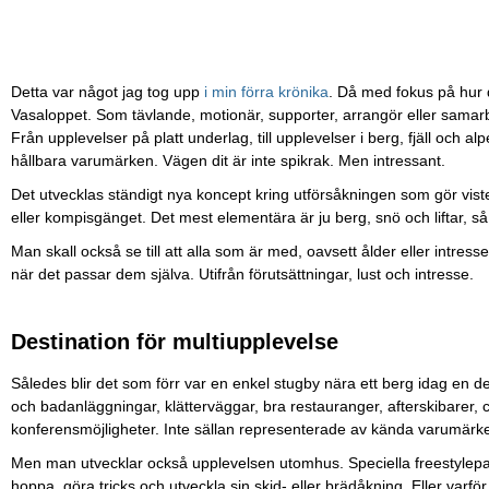
Detta var något jag tog upp
i min förra krönika
. Då med fokus på hur d
Vasaloppet. Som tävlande, motionär, supporter, arrangör eller samarbet
Från upplevelser på platt underlag, till upplevelser i berg, fjäll och al
hållbara varumärken. Vägen dit är inte spikrak. Men intressant.
Det utvecklas ständigt nya koncept kring utförsåkningen som gör vistel
eller kompisgänget. Det mest elementära är ju berg, snö och liftar, så då
Man skall också se till att alla som är med, oavsett ålder eller intres
när det passar dem själva. Utifrån förutsättningar, lust och intresse.
Destination för multiupplevelse
Således blir det som förr var en enkel stugby nära ett berg idag en de
och badanläggningar, klätterväggar, bra restauranger, afterskibarer
konferensmöjligheter. Inte sällan representerade av kända varumä
Men man utvecklar också upplevelsen utomhus. Speciella freestylepark
hoppa, göra tricks och utveckla sin skid- eller brädåkning. Eller varför