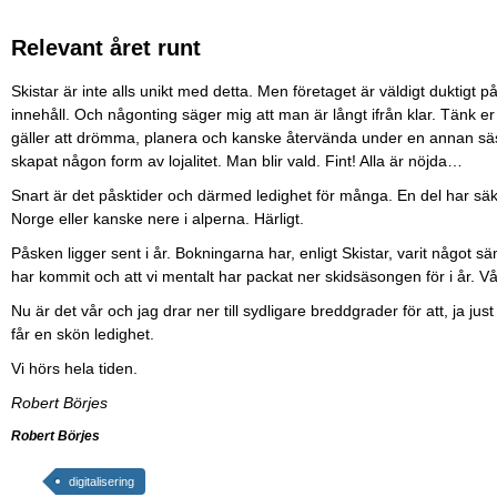
Relevant året runt
Skistar är inte alls unikt med detta. Men företaget är väldigt duktigt 
innehåll. Och någonting säger mig att man är långt ifrån klar. Tänk er 
gäller att drömma, planera och kanske återvända under en annan sä
skapat någon form av lojalitet. Man blir vald. Fint! Alla är nöjda…
Snart är det påsktider och därmed ledighet för många. En del har säke
Norge eller kanske nere i alperna. Härligt.
Påsken ligger sent i år. Bokningarna har, enligt Skistar, varit något 
har kommit och att vi mentalt har packat ner skidsäsongen för i år. V
Nu är det vår och jag drar ner till sydligare breddgrader för att, ja ju
får en skön ledighet.
Vi hörs hela tiden.
Robert Börjes
Robert Börjes
digitalisering