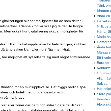
Tränaren
Tänk om 
Idrotten
Ändå en 
igitaliseringen skapar möjligheter för de som deltar i
De vet i
spartner. I denna krönika skall jag ta det lite längre.
NHL betal
per. Men också hur digitalisering skapar möjligheter för
Här är S
Modo har 
Damerna 
sen till en helhetsupplevelse för hela familjen, klubben
Ändå fort
 är ju saken klar. Eller hur? Nja inte riktigt.
Många so
se, har möjlighet att sysselsätta sig med något stimulerande
Ett i ra
Bara för 
Kontakter
Optimism
Alla måst
Sak sam
stination för en multiupplevelse. Det byggs härliga spa-
Här söke
, caféer och hotell med umgängesytor och
Stora pla
rken på marknaden.
Konsten 
Flera skä
er eller zoner där barn och äldre ” dare devils” kan
 inte i längdspåren i dalgångarna eller på fjället, som är