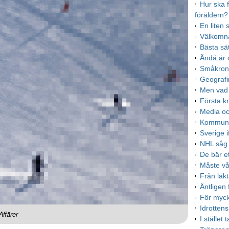
Hur ska 
föräldern?
En liten
Välkomna 
Bästa sä
Ändå är 
Småkrono
Geografin
Men vad ä
Första kr
Media oc
Kommuner
Sverige i
NHL såg 
De bär e
Måste vå
Från läk
Äntligen
För myc
Idrottens
Affärer
I stället