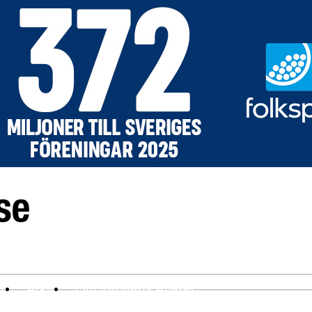
ev
Arkiv
Om Idrottens Affärer