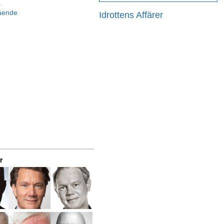
a
gående
Idrottens Affärer
r