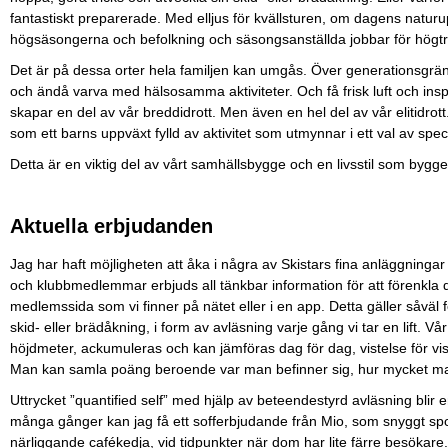
fantastiskt preparerade. Med elljus för kvällsturen, om dagens naturup
högsäsongerna och befolkning och säsongsanställda jobbar för högt
Det är på dessa orter hela familjen kan umgås. Över generationsgrän
och ändå varva med hälsosamma aktiviteter. Och få frisk luft och inspi
skapar en del av vår breddidrott. Men även en hel del av vår elitidrott.
som ett barns uppväxt fylld av aktivitet som utmynnar i ett val av speci
Detta är en viktig del av vårt samhällsbygge och en livsstil som bygger
Aktuella erbjudanden
Jag har haft möjligheten att åka i några av Skistars fina anläggning
och klubbmedlemmar erbjuds all tänkbar information för att förenkla de
medlemssida som vi finner på nätet eller i en app. Detta gäller såväl 
skid- eller brädåkning, i form av avläsning varje gång vi tar en lift. Vå
höjdmeter, ackumuleras och kan jämföras dag för dag, vistelse för vi
Man kan samla poäng beroende var man befinner sig, hur mycket man å
Uttrycket ”quantified self” med hjälp av beteendestyrd avläsning blir en tr
många gånger kan jag få ett sofferbjudande från Mio, som snyggt spons
närliggande cafékedja, vid tidpunkter när dom har lite färre besökare