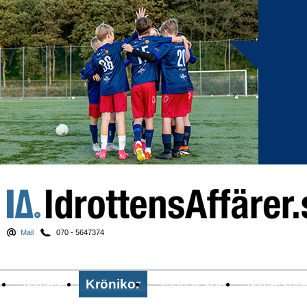
Mail
070 - 5647374
Nyheter
Krönikor
Sport & spel
Nyhetsbr