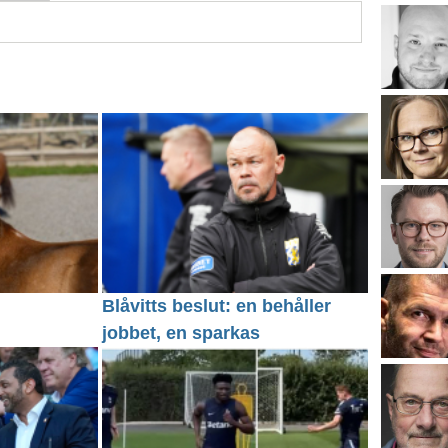
Blåvitts beslut: en behåller
jobbet, en sparkas