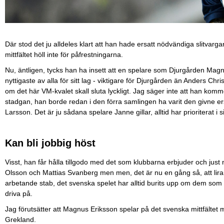
Där stod det ju alldeles klart att han hade ersatt nödvändiga slitvargar
mittfältet höll inte för påfrestningarna.
Nu, äntligen, tycks han ha insett att en spelare som Djurgården Mag
nyttigaste av alla för sitt lag - viktigare för Djurgården än Anders C
om det här VM-kvalet skall sluta lyckligt. Jag säger inte att han ko
stadgan, han borde redan i den förra samlingen ha varit den givne er
Larsson. Det är ju sådana spelare Janne gillar, alltid har prioriterat i s
Kan bli jobbig höst
Visst, han får hålla tillgodo med det som klubbarna erbjuder och just 
Olsson och Mattias Svanberg men men, det är nu en gång så, att lir
arbetande stab, det svenska spelet har alltid burits upp om dem som är
driva på.
Jag förutsätter att Magnus Eriksson spelar på det svenska mittfältet
Grekland.