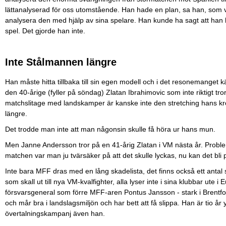
lättanalyserad för oss utomstående. Han hade en plan, sa han, som va
analysera den med hjälp av sina spelare. Han kunde ha sagt att han hade 
spel. Det gjorde han inte.
Inte Stålmannen längre
Han måste hitta tillbaka till sin egen modell och i det resonemanget kä
den 40-årige (fyller på söndag) Zlatan Ibrahimovic som inte riktigt tr
matchslitage med landskamper är kanske inte den stretching hans kr
längre.
Det trodde man inte att man någonsin skulle få höra ur hans mun.
Men Janne Andersson tror på en 41-årig Zlatan i VM nästa år. Probleme
matchen var man ju tvärsäker på att det skulle lyckas, nu kan det bli 
Inte bara MFF dras med en lång skadelista, det finns också ett antal
som skall ut till nya VM-kvalfighter, alla lyser inte i sina klubbar ut
försvarsgeneral som förre MFF-aren Pontus Jansson - stark i Brentford 
och mår bra i landslagsmiljön och har bett att få slippa. Han är tio år
övertalningskampanj även han.