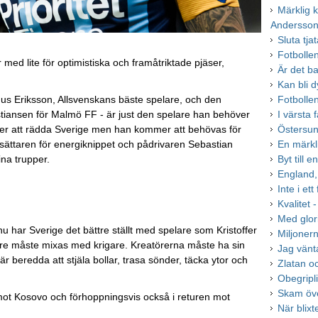
Märklig
Andersso
Sluta tja
Fotbollen
 med lite för optimistiska och framåtriktade pjäser,
Är det ba
Kan bli d
nus Eriksson, Allsvenskans bäste spelare, och den
Fotbolle
hristiansen för Malmö FF - är just den spelare han behöver
I värsta
mmer att rädda Sverige men han kommer att behövas för
Östersun
sättaren för energiknippet och pådrivaren Sebastian
En märkl
ina trupper.
Byt till 
England,
Inte i ett
Kvalitet 
Med glor
nu har Sverige det bättre ställt med spelare som Kristoffer
Miljonern
are måste mixas med krigare. Kreatörerna måste ha sin
Jag vänt
 beredda att stjäla bollar, trasa sönder, täcka ytor och
Zlatan o
Obegripl
Skam öve
 mot Kosovo och förhoppningsvis också i returen mot
När blixt