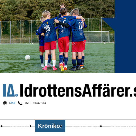
Mail
070 - 5647374
Nyheter
Krönikor
Sport & spel
Nyhetsbr