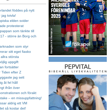
erlandet föddes på nytt
 jag tvivla!
piska elden svider
hade protesterat
pappan som tänkte till
17 - större än Borg och
arknaden som styr
erar sitt eget fiasko
allra största
öjlig uppgift
an fortsätter
 Tiden efter Z
yggaste jag sett
g åt fel håll
ngt ifrån över
nstrationen och förakt
 stake – en missuppfattning!
issar aldrig ett VM
et så kostar det!