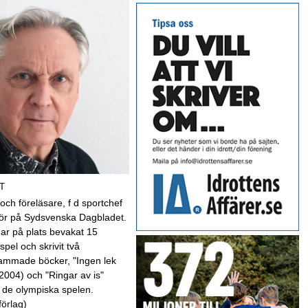
T
 och föreläsare, f d sportchef
kör på Sydsvenska Dagbladet.
har på plats bevakat 15
spel och skrivit två
mmade böcker, "Ingen lek
(2004) och "Ringar av is"
 de olympiska spelen.
förlag)