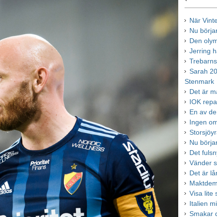
När Vint
Nu börjar
Den olym
Jerring 
Trebarns
Sarah 20
Stenmark
Det är m
IOK repar
En av de 
Ingen om
Storsjöyr
Nu börjar
Det fulsn
Vänder si
Det är lå
Maktdemo
Visa lite
Italien m
Smakar d