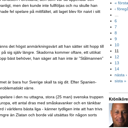
« först
nligt, men den kunde inte fullföljas och nu skulle han
‹ före
fel spelare på mittfältet, att laget blev för naivt i sitt
…
6
7
8
9
10
nns det högst anmärkningsvärt att han sätter sitt hopp till
11
or på sig själv längre. Skadorna kommer oftare, ett utökat
12
opp bäst behöver, han säger att han inte är ”Stålmannen”
13
14
nästa ›
sista »
t är bara hur Sverige skall ta sig dit. Efter Spanien-
problematiskt värre.
 spelare i den nu uttagna, stora (25 man) svenska truppen
Kröniköre
e i Europa, ett antal dras med småskavanker och en tänkbar
i världens bästa liga - känner tydligen inte att han trivs
 yngre än Zlatan och borde väl utsättas för någon sorts