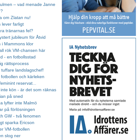
 kulmen – vad menade Janne
n?
ta om Zlatan nu!
 lever farligt
ra tränarnas fel?
ystert jubileum för Åtvid
n i Mammons klor
 fall rök VM-chansen här
d - en fotbollsstad
ig rättsprocess
en tuffare landslagschef!
 fotbollen och kärleken
 feminint reservat...
- inte kön - är det som räknas
ian på sned
a lyfter inte Malmö
ar på förlösningen
ch GW - två fenomen
igt sparka Ericson
r VM-fotbollen
en slog ner