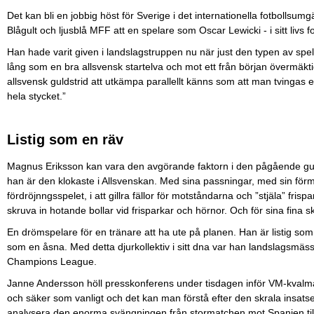
Det kan bli en jobbig höst för Sverige i det internationella fotbollsu
Blågult och ljusblå MFF att en spelare som Oscar Lewicki - i sitt livs 
Han hade varit given i landslagstruppen nu när just den typen av spela
lång som en bra allsvensk startelva och mot ett från början övermä
allsvensk guldstrid att utkämpa parallellt känns som att man tvingas 
hela stycket.”
Listig som en räv
Magnus Eriksson kan vara den avgörande faktorn i den pågående gul
han är den klokaste i Allsvenskan. Med sina passningar, med sin förmåg
fördröjnngsspelet, i att gillra fällor för motståndarna och ”stjäla” frispa
skruva in hotande bollar vid frisparkar och hörnor. Och för sina fina skot
En drömspelare för en tränare att ha ute på planen. Han är listig so
som en åsna. Med detta djurkollektiv i sitt dna var han landslagsmäss
Champions League.
Janne Andersson höll presskonferens under tisdagen inför VM-kvalma
och säker som vanligt och det kan man förstå efter den skrala insats
analysera den enorma svängningen från stormatchen mot Spanien till