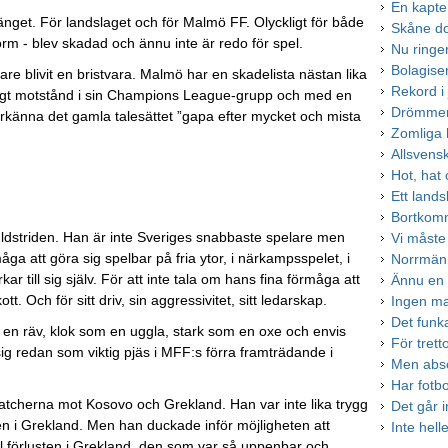
En kapte
mgänget. För landslaget och för Malmö FF. Olyckligt för både
Skåne do
form - blev skadad och ännu inte är redo för spel.
Nu ringe
Bolagiser
re blivit en bristvara. Malmö har en skadelista nästan lika
Rekord i 
ktigt motstånd i sin Champions League-grupp och med en
Drömmen
erkänna det gamla talesättet ”gapa efter mycket och mista
Zomliga h
Allsvens
Hot, hat
Ett lands
Bortkom
dstriden. Han är inte Sveriges snabbaste spelare men
Vi måste
a att göra sig spelbar på fria ytor, i närkampsspelet, i
Norrmänn
rkar till sig själv. För att inte tala om hans fina förmåga att
Ännu en 
t. Och för sitt driv, sin aggressivitet, sitt ledarskap.
Ingen ma
Det funka
m en räv, klok som en uggla, stark som en oxe och envis
För trett
ig redan som viktig pjäs i MFF:s förra framträdande i
Men abso
Har fotb
tcherna mot Kosovo och Grekland. Han var inte lika trygg
Det går i
en i Grekland. Men han duckade inför möjligheten att
Inte hell
 förlusten i Grekland, den som var så uppenbar och