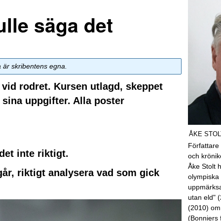
ulle säga det
a är skribentens egna.
vid rodret. Kursen utlagd, skeppet
 sina uppgifter. Alla poster
ÅKE STOL
Författare
t inte riktigt.
och kröni
Åke Stolt 
år, riktigt analysera vad som gick
olympiska 
uppmärksa
utan eld" 
(2010) om
(Bonniers 