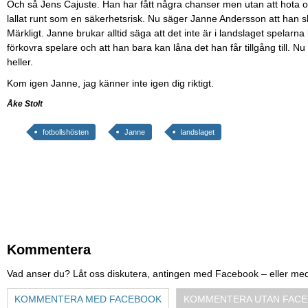
Och så Jens Cajuste. Han har fått några chanser men utan att hota off
lallat runt som en säkerhetsrisk. Nu säger Janne Andersson att han sk
Märkligt. Janne brukar alltid säga att det inte är i landslaget spelarna 
förkovra spelare och att han bara kan låna det han får tillgång till. N
heller.
Kom igen Janne, jag känner inte igen dig riktigt.
Åke Stolt
fotbollshösten
Janne
landslaget
Kommentera
Vad anser du? Låt oss diskutera, antingen med Facebook – eller me
KOMMENTERA MED FACEBOOK
KOMMENTERA UTAN FAC