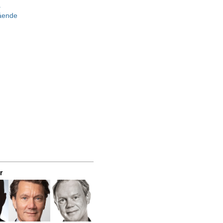
a
gående
r