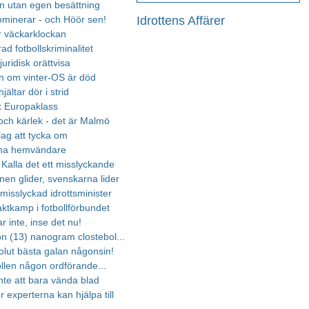
n utan egen besättning
Idrottens Affärer
minerar - och Höör sen!
r väckarklockan
ad fotbollskriminalitet
juridisk orättvisa
 om vinter-OS är död
jältar dör i strid
k Europaklass
 och kärlek - det är Malmö
lag att tycka om
na hemvändare
 Kalla det ett misslyckande
en glider, svenskarna lider
misslyckad idrottsminister
ktkamp i fotbollförbundet
r inte, inse det nu!
on (13) nanogram clostebol...
lut bästa galan någonsin!
ollen någon ordförande...
nte att bara vända blad
er experterna kan hjälpa till