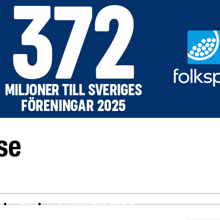
ev
Arkiv
Om Idrottens Affärer