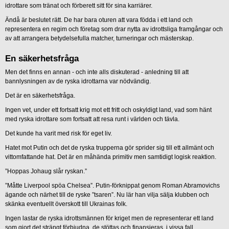
idrottare som tränat och förberett sitt för sina karriärer.
Ändå är beslutet rätt. De har bara oturen att vara födda i ett land och
representera en regim och företag som drar nytta av idrottsliga framgångar och
av att arrangera betydelsefulla matcher, turneringar och mästerskap.
En säkerhetsfråga
Men det finns en annan - och inte alls diskuterad - anledning till att
bannlysningen av de ryska idrottarna var nödvändig.
Det är en säkerhetsfråga.
Ingen vet, under ett fortsatt krig mot ett fritt och oskyldigt land, vad som hänt
med ryska idrottare som fortsatt att resa runt i världen och tävla.
Det kunde ha varit med risk för eget liv.
Hatet mot Putin och det de ryska trupperna gör sprider sig till ett allmänt och
vittomfattande hat. Det är en måhända primitiv men samtidigt logisk reaktion.
”Hoppas Johaug slår ryskan.”
”Måtte Liverpool spöa Chelsea”. Putin-förknippat genom Roman Abramovichs
ägande och närhet till de ryske ”tsaren”. Nu lär han vilja sälja klubben och
skänka eventuellt överskott till Ukrainas folk.
Ingen lastar de ryska idrottsmännen för kriget men de representerar ett land
som gjort det strängt förbjudna, de stöttas och finansieras, i vissa fall