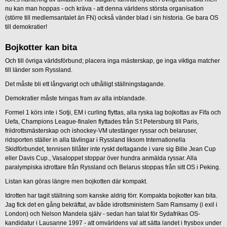
nu kan man hoppas - och kräva - att denna världens största organisation
(större till medlemsantalet än FN) också vänder blad i sin historia. Ge bara OS
till demokratier!
Bojkotter kan bita
Och till övriga världsförbund; placera inga mästerskap, ge inga viktiga matcher
till länder som Ryssland.
Det måste bli ett långvarigt och uthålligt ställningstagande.
Demokratier måste tvingas fram av alla inblandade.
Formel 1 körs inte i Sotji, EM i curling flyttas, alla ryska lag bojkottas av Fifa och
Uefa, Champions League-finalen flyttades från S:t Petersburg till Paris,
friidrottsmästerskap och ishockey-VM utestänger ryssar och belaruser,
ridsporten ställer in alla tävlingar i Ryssland liksom Internationella
Skidförbundet, tennisen tillåter inte ryskt deltagande i vare sig Bille Jean Cup
eller Davis Cup., Vasaloppet stoppar över hundra anmälda ryssar. Alla
paralympiska idrottare från Ryssland och Belarus stoppas från sitt OS i Peking.
Listan kan göras längre men bojkotten där kompakt.
Idrotten har tagit ställning som kanske aldrig förr. Kompakta bojkotter kan bita.
Jag fick det en gång bekräftat, av både idrottsministern Sam Ramsamy (i exil i
London) och Nelson Mandela själv - sedan han talat för Sydafrikas OS-
kandidatur i Lausanne 1997 - att omvärldens val att sätta landet i frysbox under