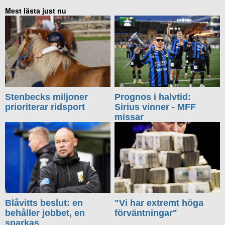
Mest lästa just nu
Stenbecks miljoner
Prognos i halvtid:
prioriterar ridsport
Sirius vinner - MFF
missar
Blåvitts beslut: en
"Vi har extremt höga
behåller jobbet, en
förväntningar"
sparkas