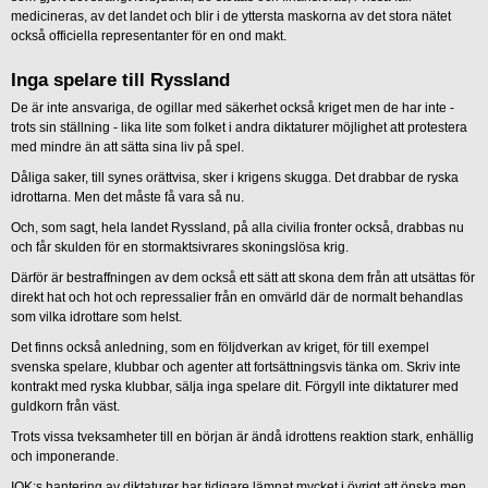
medicineras, av det landet och blir i de yttersta maskorna av det stora nätet
också officiella representanter för en ond makt.
Inga spelare till Ryssland
De är inte ansvariga, de ogillar med säkerhet också kriget men de har inte -
trots sin ställning - lika lite som folket i andra diktaturer möjlighet att protestera
med mindre än att sätta sina liv på spel.
Dåliga saker, till synes orättvisa, sker i krigens skugga. Det drabbar de ryska
idrottarna. Men det måste få vara så nu.
Och, som sagt, hela landet Ryssland, på alla civilia fronter också, drabbas nu
och får skulden för en stormaktsivrares skoningslösa krig.
Därför är bestraffningen av dem också ett sätt att skona dem från att utsättas för
direkt hat och hot och repressalier från en omvärld där de normalt behandlas
som vilka idrottare som helst.
Det finns också anledning, som en följdverkan av kriget, för till exempel
svenska spelare, klubbar och agenter att fortsättningsvis tänka om. Skriv inte
kontrakt med ryska klubbar, sälja inga spelare dit. Förgyll inte diktaturer med
guldkorn från väst.
Trots vissa tveksamheter till en början är ändå idrottens reaktion stark, enhällig
och imponerande.
IOK:s hantering av diktaturer har tidigare lämnat mycket i övrigt att önska men