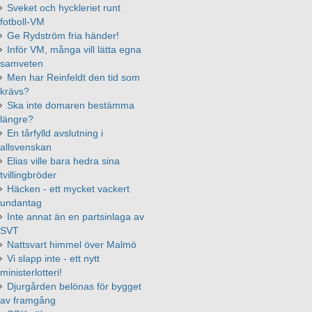
Sveket och hyckleriet runt
fotboll-VM
Ge Rydström fria händer!
Inför VM, många vill lätta egna
samveten
Men har Reinfeldt den tid som
krävs?
Ska inte domaren bestämma
längre?
En tårfylld avslutning i
allsvenskan
Elias ville bara hedra sina
tvillingbröder
Häcken - ett mycket vackert
undantag
Inte annat än en partsinlaga av
SVT
Nattsvart himmel över Malmö
Vi slapp inte - ett nytt
ministerlotteri!
Djurgården belönas för bygget
av framgång