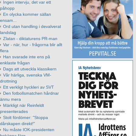
Ingen intervju, det var ett
påhopp
En olycka kommer sällan
ensam...
Ord utan handling i devalverat
landslag
Zlatan - diktaturens PR-man
Var - när, hur - frågorna blir allt
flera
Han svarade inte ens på
enklaste frågan
Dags att utveckla klassikern
Vår härliga, svenska VM-
drottning
Ett verkligt hyckleri av SVT
Den fotbollsmatchen hårdnar
ännu mera
Märkligt när Reinfeldt
presenterades
Stolt fördömer: "Stoppa
dårskapen direkt!"
Nu måste IOK-presidenten
bekänna färg