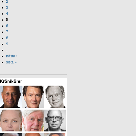
2
3
4
5
6
7
8
9
…
nästa ›
sista »
Krönikörer