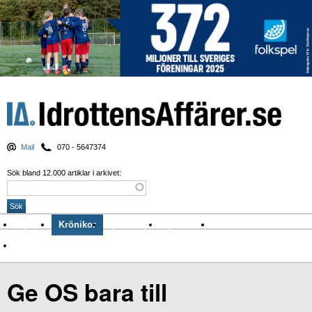
Mail
070 - 5647374
Sök bland 12.000 artiklar i arkivet:
Nyheter
Krönikor
Sport & spel
Nyhetsbrev
Arkiv
Om Idrottens Affärer
Ge OS bara till