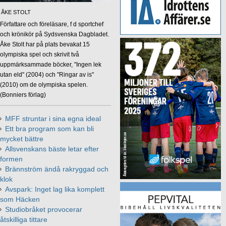
ÅKE STOLT
Författare och föreläsare, f d sportchef
och krönikör på Sydsvenska Dagbladet.
Åke Stolt har på plats bevakat 15
olympiska spel och skrivit två
uppmärksammade böcker, "Ingen lek
utan eld" (2004) och "Ringar av is"
(2010) om de olympiska spelen.
(Bonniers förlag)
MFF struntar i sina egna ideal
Ett bra program som kan bli
mycket bättre
Allsvenskans bäste letar efter
formen
Brännström ändå rakryggad och
klok
Avspark: Inget lag lika komplett
som Häcken
Studiobråket provocerar
åtskilliga tittare