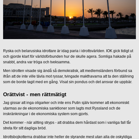
Ryska och belarusiska idrottare är idag paria i idrottsvärlden. IOK gick tidigt ut
och gjorde klart för världsförbunden hur de skulle agera. Somliga hakade på
snabbt, andra var tröga och tveksamma.
Men idrotten visade sig ändå så demokratisk, att medlemsländers förbund sa
ifrån att de inte ville tävla mot ryssar, tvingade makthavarna att ta den ställning
som de borde tagit med en gång. Visat sin pondus och det ansvar de uppbär.
Orättvist - men rättmätigt
Jag gissar att inga oligarker och inte ens Putin själv kommer att ekonomiskt
utarmas av de ekonomiska sanktioner som lagts mot Ryssland och de
inskränkningar i de ekonomiska system som gjorts.
Det kommer - när allting stryps - att drabba dem hårdast som i vanliga fall får
streta för sitt dagliga bröd.
Idrottsbojkotterna drabbar inte heller de styrande mest utan alla de oskyldiga