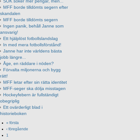
SOK söker mer pengar, men...
MFF borde tilldömts segern efter
skandalen
MFF borde tilldömts segern
Ingen panik, behåll Janne som
ansvarig!
Ett hjälplöst fotbollslandslag
In med mera fotbollsförstånd!
Janne har inte världens bästa
jobb längre...
Åge, en räddare i nöden?
Förvalta miljonerna och bygg
rätt!
MFF letar efter sin rätta identitet
MFF-seger ska dölja misstagen
Hockeyfebern är fullständigt
obegriplig
Ett ovärderligt blad i
historieboken
« första
‹ föregående
1