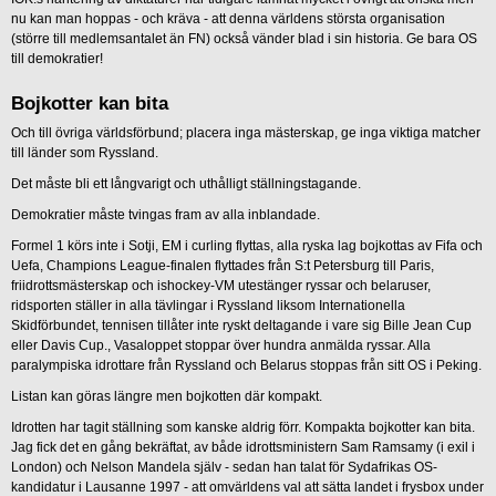
nu kan man hoppas - och kräva - att denna världens största organisation
(större till medlemsantalet än FN) också vänder blad i sin historia. Ge bara OS
till demokratier!
Bojkotter kan bita
Och till övriga världsförbund; placera inga mästerskap, ge inga viktiga matcher
till länder som Ryssland.
Det måste bli ett långvarigt och uthålligt ställningstagande.
Demokratier måste tvingas fram av alla inblandade.
Formel 1 körs inte i Sotji, EM i curling flyttas, alla ryska lag bojkottas av Fifa och
Uefa, Champions League-finalen flyttades från S:t Petersburg till Paris,
friidrottsmästerskap och ishockey-VM utestänger ryssar och belaruser,
ridsporten ställer in alla tävlingar i Ryssland liksom Internationella
Skidförbundet, tennisen tillåter inte ryskt deltagande i vare sig Bille Jean Cup
eller Davis Cup., Vasaloppet stoppar över hundra anmälda ryssar. Alla
paralympiska idrottare från Ryssland och Belarus stoppas från sitt OS i Peking.
Listan kan göras längre men bojkotten där kompakt.
Idrotten har tagit ställning som kanske aldrig förr. Kompakta bojkotter kan bita.
Jag fick det en gång bekräftat, av både idrottsministern Sam Ramsamy (i exil i
London) och Nelson Mandela själv - sedan han talat för Sydafrikas OS-
kandidatur i Lausanne 1997 - att omvärldens val att sätta landet i frysbox under