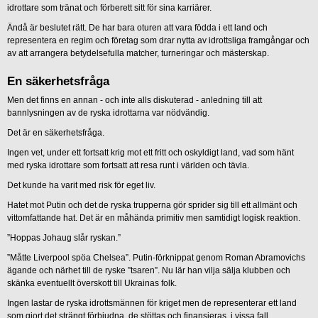
idrottare som tränat och förberett sitt för sina karriärer.
Ändå är beslutet rätt. De har bara oturen att vara födda i ett land och
representera en regim och företag som drar nytta av idrottsliga framgångar och
av att arrangera betydelsefulla matcher, turneringar och mästerskap.
En säkerhetsfråga
Men det finns en annan - och inte alls diskuterad - anledning till att
bannlysningen av de ryska idrottarna var nödvändig.
Det är en säkerhetsfråga.
Ingen vet, under ett fortsatt krig mot ett fritt och oskyldigt land, vad som hänt
med ryska idrottare som fortsatt att resa runt i världen och tävla.
Det kunde ha varit med risk för eget liv.
Hatet mot Putin och det de ryska trupperna gör sprider sig till ett allmänt och
vittomfattande hat. Det är en måhända primitiv men samtidigt logisk reaktion.
”Hoppas Johaug slår ryskan.”
”Måtte Liverpool spöa Chelsea”. Putin-förknippat genom Roman Abramovichs
ägande och närhet till de ryske ”tsaren”. Nu lär han vilja sälja klubben och
skänka eventuellt överskott till Ukrainas folk.
Ingen lastar de ryska idrottsmännen för kriget men de representerar ett land
som gjort det strängt förbjudna, de stöttas och finansieras, i vissa fall