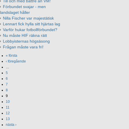
Till och med bättre än VM!
Förbundet svajar - men
landslaget håller
Nilla Fischer var majestätisk
Lennart fick hylla sitt hjärtas lag
Varför hukar fotbollförbundet?
Nu måste HIF räkna rätt
Lobbyisternas högsäsong
Frågan måste vara fri!
« första
‹ föregående
…
5
6
7
8
9
10
11
12
13
nästa ›