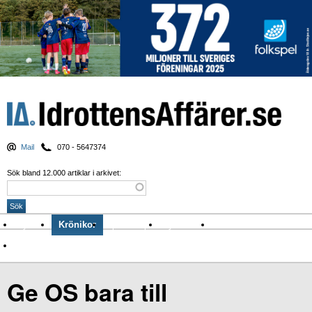
Mail
070 - 5647374
Sök bland 12.000 artiklar i arkivet:
Nyheter
Krönikor
Sport & spel
Nyhetsbrev
Arkiv
Om Idrottens Affärer
Ge OS bara till