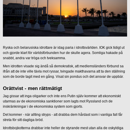
Ryska och belarusiska idrottare är idag paria i idrottsvärlden. IOK gick tidigt ut
och gjorde klart för världsförbunden hur de skulle agera. Somliga hakade på
snabbt, andra var tröga och tveksamma.
Men idrotten visade sig ändå så demokratisk, att medlemsländers förbund sa
ifrån att de inte ville tävla mot ryssar, tvingade makthavarna att ta den ställning
som de borde tagit med en gång. Visat sin pondus och det ansvar de uppbär.
Orättvist - men rättmätigt
Jag gissar att inga oligarker och inte ens Putin själv kommer att ekonomiskt
utarmas av de ekonomiska sanktioner som lagts mot Ryssland och de
inskränkningar i de ekonomiska system som gjorts.
Det kommer - när allting stryps - att drabba dem hårdast som i vanliga fall får
streta för sitt dagliga bröd.
Idrottsbojkotterna drabbar inte heller de styrande mest utan alla de oskyldiga