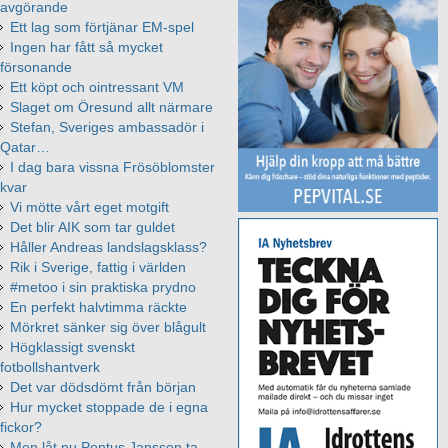
avgörande
Ett lag som förtjänar EM-spel
Ingen har fått så mycket
försonande
Ett köpt och ointressant VM
Slaget om Öresund allt närmare
Stefan, Sveriges ambassadör i
Qatar…
I dag bara vissna Frösöblomster
kvar
Vi mötte vårt eget motgift
Det blir AIK som tar guldet
Håller Andreas landslagsklass?
Rik i Sverige, fattig i världen
#metoo i sin praktiska prydno
En perfekt halvtimma räckte
Mörkret sänker sig över blågult
Högklassigt svenskt
fotbollshantverk
Det var dödsdömt från början
Hur mycket stoppade de i egna
fickor?
Men låt nu Pontus Jansson ta