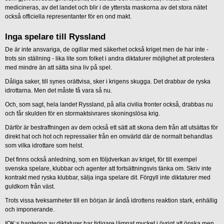
medicineras, av det landet och blir i de yttersta maskorna av det stora nätet
också officiella representanter för en ond makt.
Inga spelare till Ryssland
De är inte ansvariga, de ogillar med säkerhet också kriget men de har inte -
trots sin ställning - lika lite som folket i andra diktaturer möjlighet att protestera
med mindre än att sätta sina liv på spel.
Dåliga saker, till synes orättvisa, sker i krigens skugga. Det drabbar de ryska
idrottarna. Men det måste få vara så nu.
Och, som sagt, hela landet Ryssland, på alla civilia fronter också, drabbas nu
och får skulden för en stormaktsivrares skoningslösa krig.
Därför är bestraffningen av dem också ett sätt att skona dem från att utsättas för
direkt hat och hot och repressalier från en omvärld där de normalt behandlas
som vilka idrottare som helst.
Det finns också anledning, som en följdverkan av kriget, för till exempel
svenska spelare, klubbar och agenter att fortsättningsvis tänka om. Skriv inte
kontrakt med ryska klubbar, sälja inga spelare dit. Förgyll inte diktaturer med
guldkorn från väst.
Trots vissa tveksamheter till en början är ändå idrottens reaktion stark, enhällig
och imponerande.
IOK:s hantering av diktaturer har tidigare lämnat mycket i övrigt att önska men