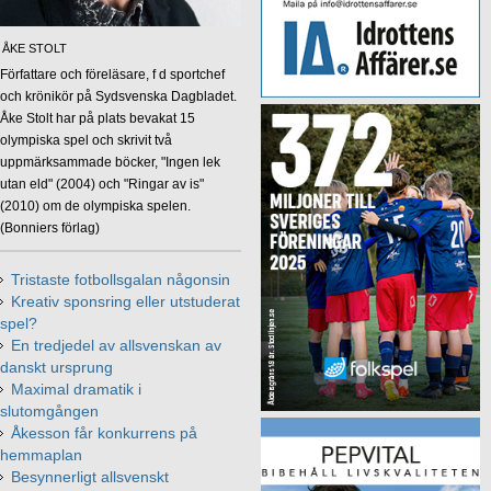
ÅKE STOLT
Författare och föreläsare, f d sportchef
och krönikör på Sydsvenska Dagbladet.
Åke Stolt har på plats bevakat 15
olympiska spel och skrivit två
uppmärksammade böcker, "Ingen lek
utan eld" (2004) och "Ringar av is"
(2010) om de olympiska spelen.
(Bonniers förlag)
Tristaste fotbollsgalan någonsin
Kreativ sponsring eller utstuderat
spel?
En tredjedel av allsvenskan av
danskt ursprung
Maximal dramatik i
slutomgången
Åkesson får konkurrens på
hemmaplan
Besynnerligt allsvenskt