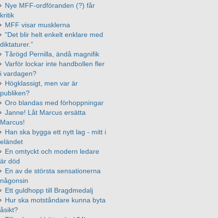
Nye MFF-ordföranden (?) får
kritik
MFF visar musklerna
"Det blir helt enkelt enklare med
diktaturer.”
Tårögd Pernilla, ändå magnifik
Varför lockar inte handbollen fler
i vardagen?
Högklassigt, men var är
publiken?
Oro blandas med förhoppningar
Janne! Låt Marcus ersätta
Marcus!
Han ska bygga ett nytt lag - mitt i
eländet
En omtyckt och modern ledare
är död
En av de största sensationerna
någonsin
Ett guldhopp till Bragdmedalj
Hur ska motståndare kunna byta
åsikt?