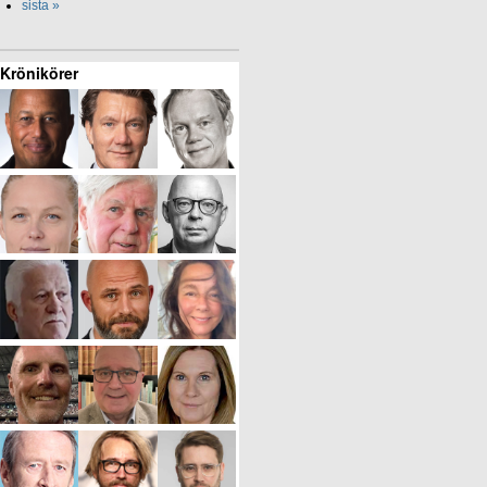
sista »
Krönikörer