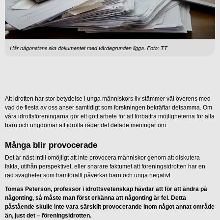
Här någonstans ska dokumentet med värdegrunden ligga. Foto: TT
Att idrotten har stor betydelse i unga människors liv stämmer väl överens med
vad de flesta av oss anser samtidigt som forskningen bekräftar detsamma. Om
våra idrottsföreningarna gör ett gott arbete för att förbättra möjligheterna för alla
barn och ungdomar att idrotta råder det delade meningar om.
Många blir provocerade
Det är näst intill omöjligt att inte provocera människor genom att diskutera
fakta, utifrån perspektivet, eller snarare faktumet att föreningsidrotten har en
rad svagheter som framförallt påverkar barn och unga negativt.
Tomas Peterson, professor i idrottsvetenskap hävdar att för att ändra på
någonting, så måste man först erkänna att någonting är fel. Detta
påstående skulle inte vara särskilt provocerande inom något annat område
än, just det – föreningsidrotten.