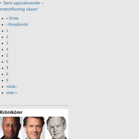
Sent uppvaknande –
matchfixning växer!
« första
‹ föregående
1
2
3
4
5
6
7
8
9
nästa ›
sista »
Krönikörer