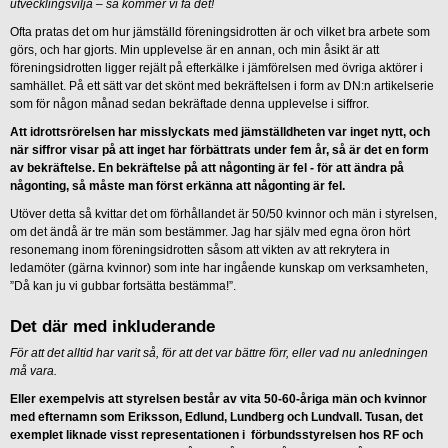
utvecklingsvilja – så kommer vi få det!
Ofta pratas det om hur jämställd föreningsidrotten är och vilket bra arbete som
görs, och har gjorts. Min upplevelse är en annan, och min åsikt är att
föreningsidrotten ligger rejält på efterkälke i jämförelsen med övriga aktörer i
samhället. På ett sätt var det skönt med bekräftelsen i form av DN:n artikelserie
som för någon månad sedan bekräftade denna upplevelse i siffror.
Att idrottsrörelsen har misslyckats med jämställdheten var inget nytt, och
när siffror visar på att inget har förbättrats under fem år, så är det en form
av bekräftelse. En bekräftelse på att någonting är fel - för att ändra på
någonting, så måste man först erkänna att någonting är fel.
Utöver detta så kvittar det om förhållandet är 50/50 kvinnor och män i styrelsen,
om det ändå är tre män som bestämmer. Jag har själv med egna öron hört
resonemang inom föreningsidrotten såsom att vikten av att rekrytera in
ledamöter (gärna kvinnor) som inte har ingående kunskap om verksamheten,
”Då kan ju vi gubbar fortsätta bestämma!”.
Det där med inkluderande
För att det alltid har varit så, för att det var bättre förr, eller vad nu anledningen
må vara.
Eller exempelvis att styrelsen består av vita 50-60-åriga män och kvinnor
med efternamn som Eriksson, Edlund, Lundberg och Lundvall. Tusan, det
exemplet liknade visst representationen i förbundsstyrelsen hos RF och