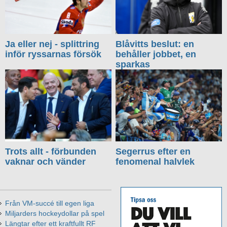
Ja eller nej - splittring
Blåvitts beslut: en
inför ryssarnas försök
behåller jobbet, en
sparkas
Trots allt - förbunden
Segerrus efter en
vaknar och vänder
fenomenal halvlek
Från VM-succé till egen liga
Miljarders hockeydollar på spel
Längtar efter ett kraftfullt RF