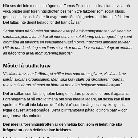
Här ses det inte med blida ögon när Tomas Pettersson i sina studier visar på
vilka brister som föreningsidrotten besitter. Yttre faktorer som social klass,
genus, etnicitet och ålder är avgörande för möjligheterna till idrott på fritiden.
Det fattas inte direkt belägg för det han påvisar.
Sedan slutet på 90-talet har studier visat på att föreningsidrotten vid sidan av
samhällsnyttan även bidrar till mer och mer selektering och rangordning samt
oförmåga att utveckla en verksamhet utifrån olika individers ambitionsnivåer.
Utifrån den forskning som finns så verkar det ändå vara tabubelagt att erkänna
att någonting är fel inom föreningsidrotten.
Måste få ställa krav
Vi ställer krav som föräldrar, vi ställer krav som arbetsgivare, vi ställer krav
utifrån skolans organisation. Men vilka krav ställs på idrottsföreningarna i
relation till deras stämpel att bidra till den allra heligaste samhällsnytta?
Det är sällan som lämpligheten kring en ledare prövas, eller ens ifrågasätts.
Föreningarna är så otroligt måna om sina ideella ledare, att dessa kan få fritt
spelrum. För att inte tala om de ”eldsjälar” som i mångt och mycket ges fria
tyglar oavsett arbetsområde. Detta blir framförallt påtagligt inom barn – och
ungdomsverksamheten.
Den ideella föreningsidrotten är den heliga kon, som vi helst inte ska
ifrågasätta - och definitivt inte kritisera.