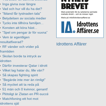
Inga givna svar längre
Vad och hur vill du ha det?
"Ibland får tystnaden tala"
Betydelsen av sociala medier
Tycks inte tillhöra familjen...
Konsten att köra häst...
”Spel om pengar är för vuxna”
Vem är egentligen
resultatfixerad?
Idrottens Affärer
RF vänder och vrider på
framtiden
Skolan borde ta intryck av
idrotten
Därför investerar Qatar i idrott
Vilket lag hatar du, lille vän?
Så skapas fighting spirit
"Begärde inte mer än rimligt"
Så mycket att ta reda på
51 män och 0 kvinnor, genant!
Plötsligt är Zlatan en PR-succé
Matchfixning ett hot mot
idrottens själ