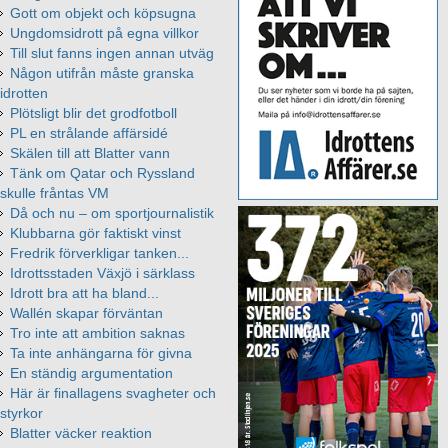
Gott om objekt och köpsugna
Ungdomsidrott på egna villkor
Till slut fanns ingen annan utväg
Någon utifrån måste granska
idrotten
Plötsligt blir det grodfotboll
PL en strålande affärsidé
Skälen till att Blatter vann
Tänk om Qatar och Ryssland
skulle fråntas VM
Då och nu – om sportjournalistik
Klubbarna gör faktiskt vinst
Fredrik förverkligar tanken...
Idrottsstaden Växjö i särklass
Idrott bra att ha bland...
Wallén skapar förväntan
Tro inte att ambition saknas
Ta inte anhängarna för givna
En ständig argumentation
Här är finallagens svagheter och
styrkor
Blatter väcker reaktion