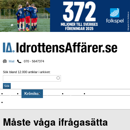
Mail
070 - 5647374
Sök bland 12.000 artiklar i arkivet:
Nyheter
Krönikor
Sport & spel
Nyhetsbrev
Arkiv
Om Idrottens Affärer
Måste våga ifrågasätta