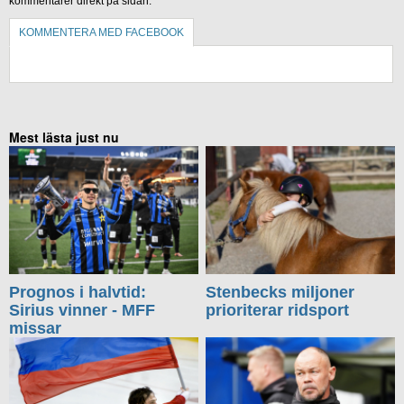
kommentarer direkt på sidan.
KOMMENTERA MED FACEBOOK
KOMMENTERA UTAN FACEBOOK
Mest lästa just nu
Prognos i halvtid:
Stenbecks miljoner
Sirius vinner - MFF
prioriterar ridsport
missar