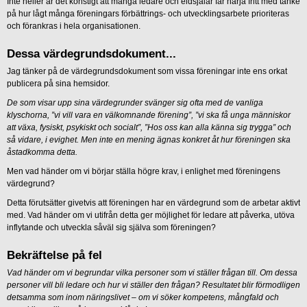
Inte heller är det konstigt att många ledare och eldsjälar får härja fritt med tanke
på hur lågt många föreningars förbättrings- och utvecklingsarbete prioriteras
och förankras i hela organisationen.
Dessa värdegrundsdokument...
Jag tänker på de värdegrundsdokument som vissa föreningar inte ens orkat
publicera på sina hemsidor.
De som visar upp sina värdegrunder svänger sig ofta med de vanliga
klyschorna, ”vi vill vara en välkomnande förening”, ”vi ska få unga människor
att växa, fysiskt, psykiskt och socialt”, ”Hos oss kan alla känna sig trygga” och
så vidare, i evighet. Men inte en mening ägnas konkret åt hur föreningen ska
åstadkomma detta.
Men vad händer om vi börjar ställa högre krav, i enlighet med föreningens
värdegrund?
Detta förutsätter givetvis att föreningen har en värdegrund som de arbetar aktivt
med. Vad händer om vi utifrån detta ger möjlighet för ledare att påverka, utöva
inflytande och utveckla såväl sig själva som föreningen?
Bekräftelse på fel
Vad händer om vi begrundar vilka personer som vi ställer frågan till. Om dessa
personer vill bli ledare och hur vi ställer den frågan? Resultatet blir förmodligen
detsamma som inom näringslivet – om vi söker kompetens, mångfald och