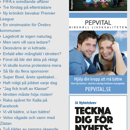
FIFA:s svindlande affärer
Tre förslag på efterträdare
Ny krönikör bevakar Premier
League
En vinstmaskin för Örebro
kommunen
Lagidrott är ingen naturlag
Men vem vill vara ledare?
Dessvärre är vi luttrade...
Enfald eller mångfald i idrotten?
Först då blir det äkta på riktigt
Vi skulle kunna protestera mera
Så får du flera sponsorer
Super Bowl, årets spektakel...
Haft roligt på jobbet varje dag
"Jag fick kraft av Klasse!"
Idrotten måste höja rösten!
Raka spåret för Kalla på
Facebook
Vi vill bättre, vi kan bättre!
Volvo vågade och vann med
Zlatan
Två bilder av samma skeende