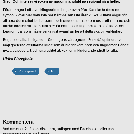
Sisu! Och inte ser vi röken av någon mångfald på regional nivå heller.
Förändringar i ett utvecklingsarbete börjar ovanifrån. Kanske är detta en
symbolik över vad som inte har hänt de senaste åren? Ska vi finna vägar för
att göra det möjligt för fler barn – och ungdomar att föreningsidrotta, längre och
utifrån idrotten vill (RF:s riktlinjer för barn – och ungdomsidrott) så krävs det
förändringar som måste verka just ovanifrån för att detta ska bli verklighet.
Börja i det allra heligaste – föreningens värdegrund. Först då optimerar vi
möjligheterna att utforma idrott som är bra för våra barn och ungdomar. För att
nyttja ett populärt, och snart slitet uttryck- en inkluderande idrott för alla.
Ulrika Pizzeghello
Värdegrund
RF
Kommentera
Vad anser du? Låt oss diskutera, antingen med Facebook – eller med