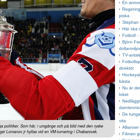
En annor
Regerin
piska
Stephan 
Här ska 
Fotboll -
Björn Fe
dollarmilj
TV-avtale
Fotbollsp
direktör
Hockeyal
bästa
Nu är de
loket
Nedläggn
damtennis
De tunga 
vita
a politiker. Som här, i umgänge och på bild med den ryske
Allianse
ei Lomanov jr hyllas vid en VM-turnering i Chabarovsk.
Filmen ge