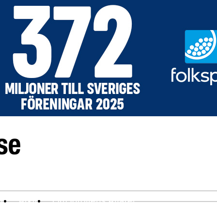
ev
Arkiv
Om Idrottens Affärer