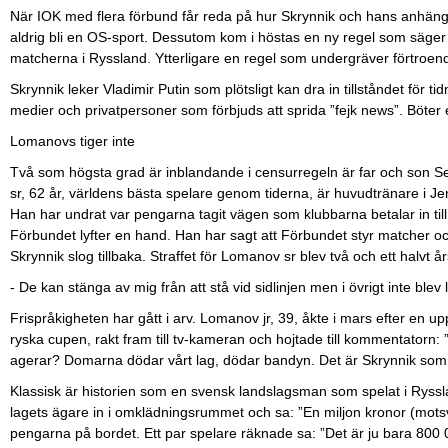
När IOK med flera förbund får reda på hur Skrynnik och hans anhänga
aldrig bli en OS-sport. Dessutom kom i höstas en ny regel som säger 
matcherna i Ryssland. Ytterligare en regel som undergräver förtroende
Skrynnik leker Vladimir Putin som plötsligt kan dra in tillståndet för t
medier och privatpersoner som förbjuds att sprida ”fejk news”. Böter 
Lomanovs tiger inte
Två som högsta grad är inblandande i censurregeln är far och son S
sr, 62 år, världens bästa spelare genom tiderna, är huvudtränare i Je
Han har undrat var pengarna tagit vägen som klubbarna betalar in til
Förbundet lyfter en hand. Han har sagt att Förbundet styr matcher o
Skrynnik slog tillbaka. Straffet för Lomanov sr blev två och ett halvt å
-
De kan stänga av mig från att stå vid sidlinjen men i övrigt inte blev
Frispråkigheten har gått i arv. Lomanov jr, 39, åkte i mars efter en u
ryska cupen, rakt fram till tv-kameran och hojtade till kommentatorn
agerar? Domarna dödar vårt lag, dödar bandyn. Det är Skrynnik som
Klassisk är historien som en svensk landslagsman som spelat i Ryssla
lagets ägare in i omklädningsrummet och sa: ”En miljon kronor (motsv
pengarna på bordet. Ett par spelare räknade sa: ”Det är ju bara 800 