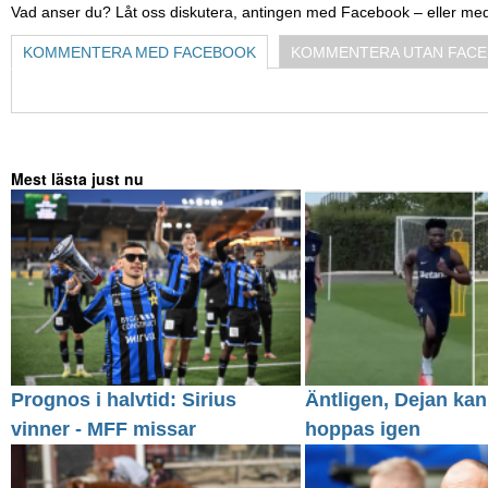
Vad anser du? Låt oss diskutera, antingen med Facebook – eller me
KOMMENTERA MED FACEBOOK
KOMMENTERA UTAN FAC
Mest lästa just nu
Prognos i halvtid: Sirius
Äntligen, Dejan kan
vinner - MFF missar
hoppas igen