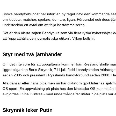
Ryska bandyförbundet har infört en ny regel inför den kommande säsong
om klubbar, matcher, spelare, domare, ligan, Förbundet och dess tj
underteckna ett avtal om att följa bestämmelserna.
Det är den alerta sajten Bandypuls som via flera ryska nyhetssajter o
att ”upprätthålla den journalistiska etiken”. Vilken bullshit!
Styr med två järnhänder
Om det inte vore för att uppgifterna kommer från Ryssland skulle man
ligger oligarken Boris Skrynnik, 71 i juli, född i bandystaden Arkhange
sedan 2005 och president i Rysslands bandyförbund sedan 2008. Han
Alla dansar efter hans pipa men nu har diktatorn gjort tidernas själv
OS-sport. En uppvaktning på plats hos den kinesiska OS-kommittén i
avgjordes i Kina i vintras - med undermåliga faciliteter. Spelplats var
Skrynnik leker Putin