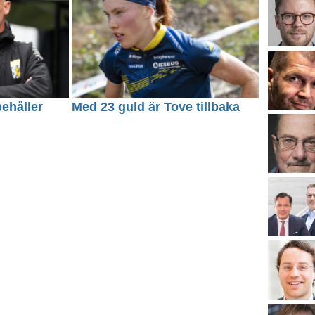
behåller
Med 23 guld är Tove tillbaka