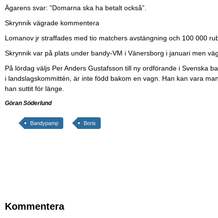
Ägarens svar: ”Domarna ska ha betalt också”.
Skrynnik vägrade kommentera
Lomanov jr straffades med tio matchers avstängning och 100 000 rubel
Skrynnik var på plats under bandy-VM i Vänersborg i januari men väg
På lördag väljs Per Anders Gustafsson till ny ordförande i Svenska ba
i landslagskommittén, är inte född bakom en vagn. Han kan vara manne
han suttit för länge.
Göran Söderlund
Bandypamp
Boris
Kommentera