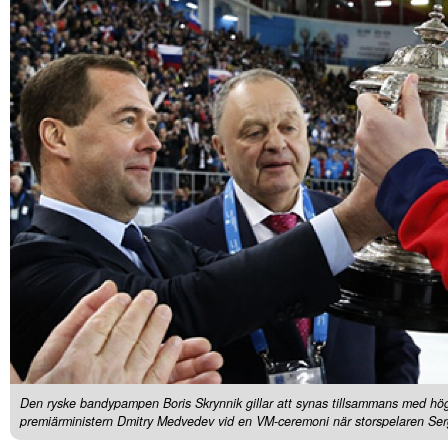
Den ryske bandypampen Boris Skrynnik gillar att synas tillsammans med hög
premiärministern Dmitry Medvedev vid en VM-ceremoni när storspelaren Serg