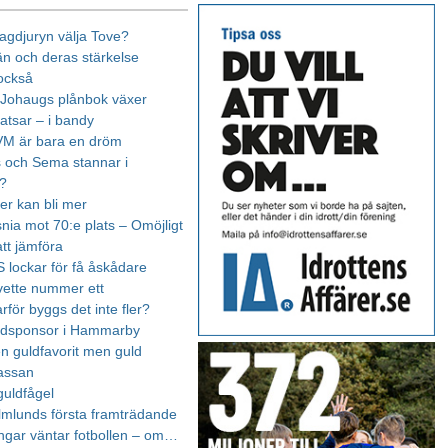
agdjuryn välja Tove?
n och deras stärkelse
 också
Johaugs plånbok växer
satsar – i bandy
 VM är bara en dröm
 och Sema stannar i
d?
er kan bli mer
snia mot 70:e plats – Omöjligt
att jämföra
S lockar för få åskådare
Yvette nummer ett
arför byggs det inte fler?
udsponsor i Hammarby
n guldfavorit men guld
kassan
guldfågel
mlunds första framträdande
ngar väntar fotbollen – om…