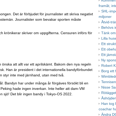
Kommersie
framåt, int
SHL-impo
en. Det är förbjudet för journalister att skriva negativt
miljoner
änstemän. Journalister som bevakar sporten måste
Åtvid-tr
Behövs i
ch krönikerar skriver om uppgifterna. Censuren införs för
Tänk om,
Lilla hu
Ett struk
Ett obeh
Ett jämst
Ny spons
 önska att allt var ett aprilskämt. Bakom den nya regeln
Robert Ka
lsk. Han är president i det internationella bandyförbundet
Borg ett
 styr inte med järnhand, utan med två.
Wimbledo
Tennisen
mål. Bandyn har under många år förgäves försökt bli en
Nisse S
 Peking hade ingen inverkan. Inte heller att dam-VM
Rötägget
 en sjö! Det blir ingen bandy i Tokyo-OS 2022.
Åshöjden
Han tog F
coachar h
Ändra DC