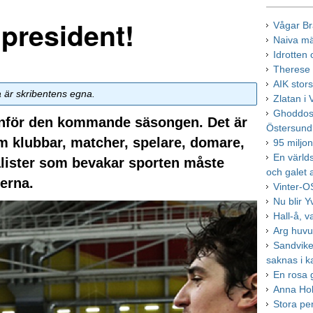
 president!
Vågar Br
Naiva mä
Idrotten
Therese 
AIK stor
a är skribentens egna.
Zlatan i
Ghoddos
 inför den kommande säsongen. Det är
Östersun
 om klubbar, matcher, spelare, domare,
95 miljon
En värld
alister som bevakar sporten måste
och galet 
erna.
Vinter-O
Nu blir 
Hall-å, v
Arg huv
Sandvike
saknas i 
En rosa 
Anna Hol
Stora pe