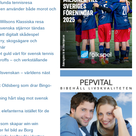
lunda tennisresa
gen använder både morot och
Wilsons Klassiska resa
svenska stjärnor tändas
 ett digitalt skådespel
rry, skogsägare och
onär
t guld värt för svensk tennis
roffs – och verkställande
lsvenskan – världens näst
t Oldsberg som drar Bingo-
ing hårt slag mot svensk
elefanterna istället för de
r som skapar win-win
r fel bild av Borg