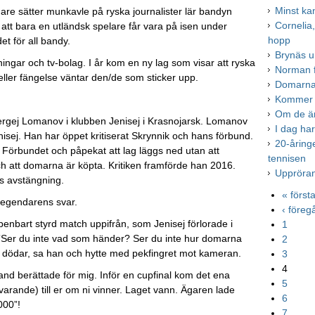
Minst kan
re sätter munkavle på ryska journalister lär bandyn
Cornelia
att bara en utländsk spelare får vara på isen under
hopp
t för all bandy.
Brynäs u
idningar och tv-bolag. I år kom en ny lag som visar att ryska
Norman f
eller fängelse väntar den/de som sticker upp.
Domarna 
Kommer V
Om de änd
ergej Lomanov i klubben Jenisej i Krasnojarsk. Lomanov
I dag har
nisej. Han har öppet kritiserat Skrynnik och hans förbund.
20-åring
l Förbundet och påpekat att lag läggs ned utan att
tennisen
ch att domarna är köpta. Kritiken framförde han 2016.
Uppröran
rs avstängning.
« först
 legendarens svar.
‹ före
ppenbart styrd match uppifrån, som Jenisej förlorade i
1
: ”Ser du inte vad som händer? Ser du inte hur domarna
2
 dödar, sa han och hytte med pekfingret mot kameran.
3
4
nd berättade för mig. Inför en cupfinal kom det ena
5
arande) till er om ni vinner. Laget vann. Ägaren lade
6
000”!
7