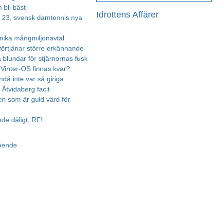
 bli bäst
Idrottens Affärer
, 23, svensk damtennis nya
nika mångmiljonavtal
örtjänar större erkännande
blundar för stjärnornas fusk
inter-OS finnas kvar?
å inte var så giriga...​
 Åtvidaberg facit
en som är guld värd för
de dåligt, RF!
a
gående