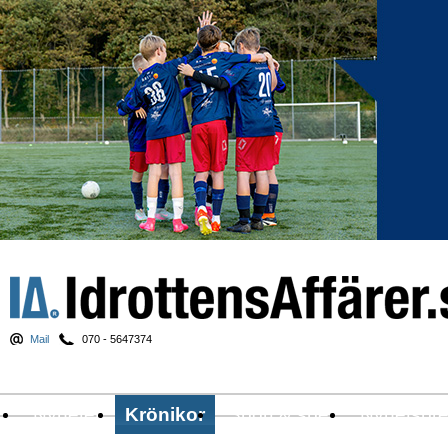
Mail
070 - 5647374
Nyheter
Krönikor
Sport & spel
Nyhetsbr