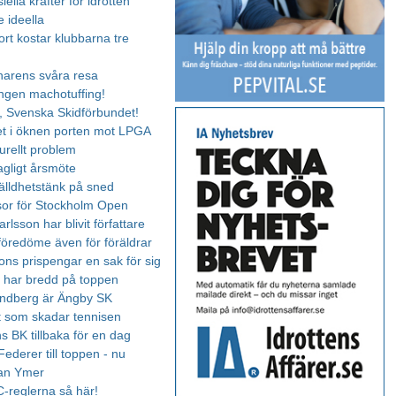
lla krafter för idrotten
e ideella
rt kostar klubbarna tre
änarens svåra resa
ngen machotuffing!
 Svenska Skidförbundet!
set i öknen porten mot LPGA
turellt problem
agligt årsmöte
älldhetstänk på sned
or för Stockholm Open
rlsson har blivit författare
 föredöme även för föräldrar
ns prispengar en sak för sig
 har bredd på toppen
andberg är Ängby SK
 som skadar tennisen
s BK tillbaka för en dag
ederer till toppen - nu
an Ymer
-reglerna så här!