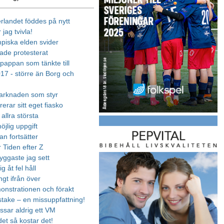
erlandet föddes på nytt
 jag tvivla!
piska elden svider
hade protesterat
pappan som tänkte till
17 - större än Borg och
arknaden som styr
erar sitt eget fiasko
allra största
öjlig uppgift
an fortsätter
 Tiden efter Z
yggaste jag sett
g åt fel håll
ngt ifrån över
nstrationen och förakt
 stake – en missuppfattning!
issar aldrig ett VM
et så kostar det!