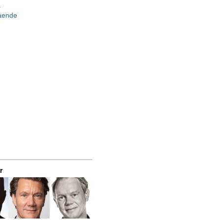
a
gående
r