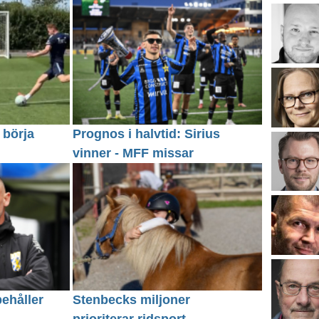
 börja
Prognos i halvtid: Sirius
vinner - MFF missar
behåller
Stenbecks miljoner