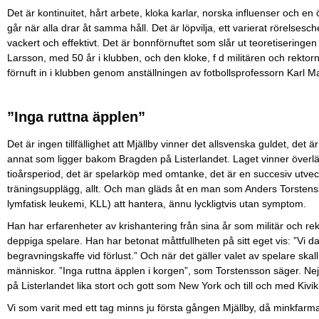
Det är kontinuitet, hårt arbete, kloka karlar, norska influenser och 
går när alla drar åt samma håll. Det är löpvilja, ett varierat rörelses
vackert och effektivt. Det är bonnförnuftet som slår ut teoretiseringe
Larsson, med 50 år i klubben, och den kloke, f d militären och rektorn
förnuft in i klubben genom anställningen av fotbollsprofessorn Karl 
”Inga ruttna äpplen”
Det är ingen tillfällighet att Mjällby vinner det allsvenska guldet, det
annat som ligger bakom Bragden på Listerlandet. Laget vinner överläg
tioårsperiod, det är spelarköp med omtanke, det är en succesiv utvec
träningsupplägg, allt. Och man gläds åt en man som Anders Torstens
lymfatisk leukemi, KLL) att hantera, ännu lyckligtvis utan symptom.
Han har erfarenheter av krishantering från sina år som militär och 
deppiga spelare. Han har betonat måttfullheten på sitt eget vis: ”Vi da
begravningskaffe vid förlust.” Och när det gäller valet av spelare ska
människor. ”Inga ruttna äpplen i korgen”, som Torstensson säger. Nej,
på Listerlandet lika stort och gott som New York och till och med Kivi
Vi som varit med ett tag minns ju första gången Mjällby, då minkfarma