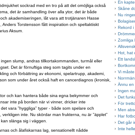
En kapte
en ödmjukhet sockrad med en tro på att det omöjliga också
Skåne do
chema, det är samhandling över alla ytor, det är både
Nu ringe
n och akademiseringen, låt vara att trotjänaren Hasse
Bolagiser
, Anders Torstensson fått inspiration och speltaktiskt
Rekord i 
Marius Aksum.
Drömmen
Zomliga h
Allsvens
Hot, hat
Ett lands
 är ingen slump, andras tillkortakommanden, turmål eller
Bortkom
set. Det är förnuftiga steg som tagits under en
Vi måste
kling och förbättring av ekonomi, spelartrupp, akademi,
Norrmänn
son som under året också haft en cancerdiagnos (kronisk,
Ännu en 
Ingen ma
rektor och kan hantera både sina egna bekymmer och
Det funka
nsar inte på borden när vi vinner, dricker inte
För trett
ll det vara ”hyggliga” typer - både som spelare och
Men abso
 verkligen inte. Nu skördar man frukterna, nu är ”äpplet”
Har fotb
k kan slänga sig i väggen.
Det går i
Inte hell
rnas och ålafiskarnas lag, sensationellt nådde