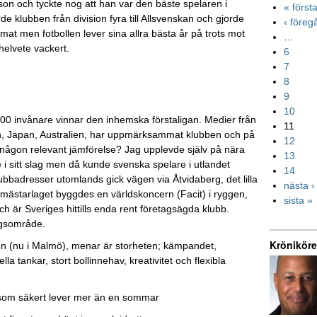
son och tyckte nog att han var den bäste spelaren i
« först
 klubben från division fyra till Allsvenskan och gjorde
‹ före
at men fotbollen lever sina allra bästa år på trots mot
…
helvete vackert.
6
7
8
9
10
1300 invånare vinnar den inhemska förstaligan. Medier från
11
en, Japan, Australien, har uppmärksammat klubben och på
12
et någon relevant jämförelse? Jag upplevde själv på nära
13
i sitt slag men då kunde svenska spelare i utlandet
14
bbadresser utomlands gick vägen via Åtvidaberg, det lilla
nästa ›
mästarlaget byggdes en världskoncern (Facit) i ryggen,
sista »
h är Sveriges hittills enda rent företagsägda klubb.
ingsområde.
Kröniköre
en (nu i Malmö), menar är storheten; kämpandet,
la tankar, stort bollinnehav, kreativitet och flexibla
ril som säkert lever mer än en sommar