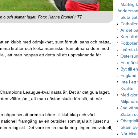
Märklig
Andersso
n o och skapat laget. Foto: Hanna Brunlöf / TT
Sluta tja
Fotbollen
Är det ba
Kan bli d
tt en klubb med ödmjukhet, sunt förnuft, sans och måtta,
Fotbolle
amma krafter och kloka människor kan utmana dem med
I värsta
la , att man hoppas att detta bli ett uppvaknande för
Östersun
En märkl
Byt till 
England,
Inte i ett
Kvalitet 
Champions Leaugue-kval nästa år. Det är det gula laget,
Med glor
en välförtjänt, att man nästan skulle föreslå, att när
Miljonern
Jag vänt
Zlatan o
n någonsin att predika både till klubblag och vårt
Obegripl
 nationell framgång av en outsider som stjäl allt ljuset nu
Skam öve
eteorologiskt. Det vore en fin markering. Ingen individuell,
När blixt