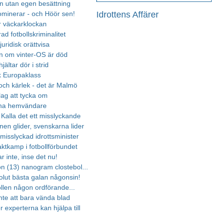
n utan egen besättning
Idrottens Affärer
minerar - och Höör sen!
r väckarklockan
ad fotbollskriminalitet
juridisk orättvisa
 om vinter-OS är död
jältar dör i strid
k Europaklass
 och kärlek - det är Malmö
lag att tycka om
na hemvändare
 Kalla det ett misslyckande
en glider, svenskarna lider
misslyckad idrottsminister
ktkamp i fotbollförbundet
r inte, inse det nu!
on (13) nanogram clostebol...
lut bästa galan någonsin!
ollen någon ordförande...
nte att bara vända blad
er experterna kan hjälpa till