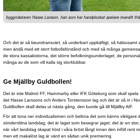
byggmästaren Hasse Larsson. han som har handplockat spelare överallt ifrå
Och det är så beundransvärt, så underbart uppkäftigt, så hälsosamt a
men ändå med ett stort fotbollsförstånd och med så många gemens
de stora kassakistorna, det större befolkningsunderlaget, de personal
många av de som vill kalla sig storklubbar.
Ge Mjällby Guldbollen!
Det är inte Malmö FF, Hammarby eller IFK Göteborg som skall spela 
det Hasse Larssons och Anders Torstensson lag och det är så in i Nord
Guldbollen skall delas ut nästa gång, den kunde gå till Mjällby AIF.
För att tona ner individualismen och belöna det som känns viktigare ä
sönderslitna landslag; det är laget som besegrar jaget, det är en stor,
när vårt landslag skapat höst i våra bröst långt innan den inföll rent m
men ett makalöst lag är värd en sådan unik premiering.