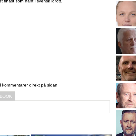
et finast som hänt i svensk idrott.
d kommentarer direkt på sidan.
EBOOK