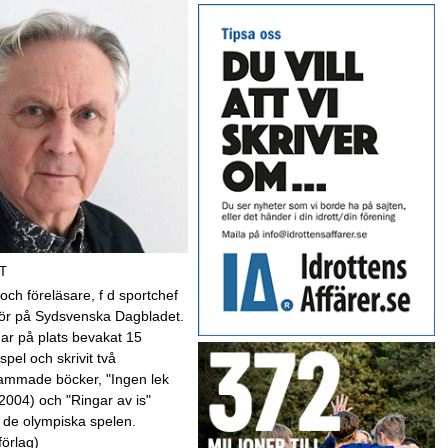
T
 och föreläsare, f d sportchef
kör på Sydsvenska Dagbladet.
har på plats bevakat 15
spel och skrivit två
mmade böcker, "Ingen lek
(2004) och "Ringar av is"
 de olympiska spelen.
förlag)