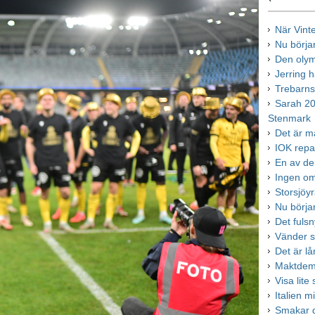
När Vint
Nu börjar
Den olym
Jerring 
Trebarns
Sarah 20
Stenmark
Det är m
IOK repar
En av de 
Ingen om
Storsjöyr
Nu börjar
Det fulsn
Vänder si
Det är lå
Maktdemo
Visa lite
Italien m
Smakar d