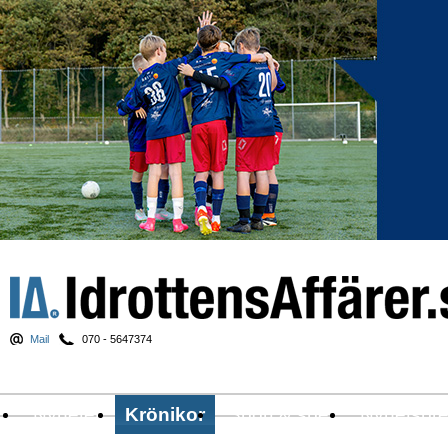
Mail
070 - 5647374
Nyheter
Krönikor
Sport & spel
Nyhetsbr