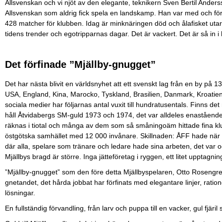
Allsvenskan och vi njöt av den elegante, teknikern Sven Bertil Anders
Allsvenskan som aldrig fick spela en landskamp. Han var med och förde
428 matcher för klubben. Idag är minknäringen död och ålafisket utarm
tidens trender och egotripparnas dagar. Det är vackert. Det är så in i 
Det förfinade ”Mjällby-gnugget”
Det har nästa blivit en världsnyhet att ett svenskt lag från en by på 
USA, England, Kina, Marocko, Tyskland, Brasilien, Danmark, Kroati
sociala medier har följarnas antal vuxit till hundratusentals. Finns d
håll Åtvidabergs SM-guld 1973 och 1974, det var alldeles enastående 
räknas i tiotal och många av dem som så småningoäm hittade fina klu
östgötska samhället med 12 000 invånare. Skillnaden: ÅFF hade när 
där alla, spelare som tränare och ledare hade sina arbeten, det var oc
Mjällbys bragd är större. Inga jätteföretag i ryggen, ett litet upptagn
”Mjällby-gnugget” som den före detta Mjällbyspelaren, Otto Rosengr
gnetandet, det hårda jobbat har förfinats med elegantare linjer, rationel
lösningar.
En fullständig förvandling, från larv och puppa till en vacker, gul fjä