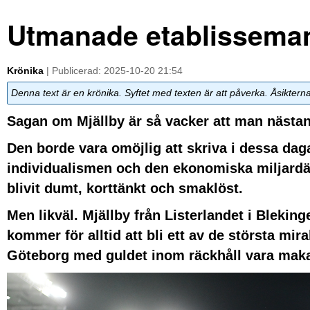
Utmanade etablisseman
Krönika
| Publicerad: 2025-10-20 21:54
Denna text är en krönika. Syftet med texten är att påverka. Åsiktern
Sagan om Mjällby är så vacker att man nästan i
Den borde vara omöjlig att skriva i dessa da
individualismen och den ekonomiska miljardär
blivit dumt, korttänkt och smaklöst.
Men likväl. Mjällby från Listerlandet i Bleking
kommer för alltid att bli ett av de största mir
Göteborg med guldet inom räckhåll vara maka