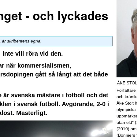
get - och lyckades
a är skribentens egna.
nte vill röra vid den.
gar när kommersialismen,
sdopingen gått så långt att det både
ÅKE STOL
Författare
e är svenska mästare i fotboll och det
och kröni
aklen i svensk fotboll. Avgörande, 2-0 i
Åke Stolt 
olympiska 
löst. Mästerligt.
uppmärksa
utan eld" 
(2010) om
(Bonniers 