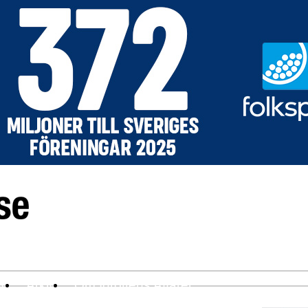
ev
Arkiv
Om Idrottens Affärer