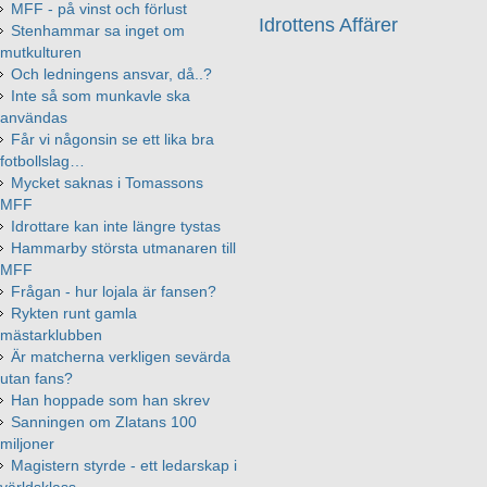
MFF - på vinst och förlust
Idrottens Affärer
Stenhammar sa inget om
mutkulturen
Och ledningens ansvar, då..?
Inte så som munkavle ska
användas
Får vi någonsin se ett lika bra
fotbollslag…
Mycket saknas i Tomassons
MFF
Idrottare kan inte längre tystas
Hammarby största utmanaren till
MFF
Frågan - hur lojala är fansen?
Rykten runt gamla
mästarklubben
Är matcherna verkligen sevärda
utan fans?
Han hoppade som han skrev
Sanningen om Zlatans 100
miljoner
Magistern styrde - ett ledarskap i
världsklass