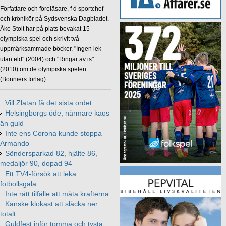
Författare och föreläsare, f d sportchef
och krönikör på Sydsvenska Dagbladet.
Åke Stolt har på plats bevakat 15
olympiska spel och skrivit två
uppmärksammade böcker, "Ingen lek
utan eld" (2004) och "Ringar av is"
(2010) om de olympiska spelen.
(Bonniers förlag)
Vill Zlatan få det sista ordet...
Helsingborgs öde, närmare kaos
än guld
Inte ens Corona kunde stoppa
Armando
Söndersparkad 82, hjälte 86,
medaljör 90, dopad 94
Ett TV4-försök att leka
fotbollsgala
Inte rätt tilfälle att mäta krafterna
Kanske klokast att släcka ner
totalt
Guldfest inför tomma och tysta