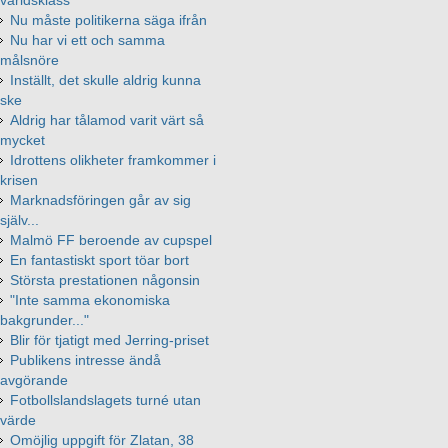
Nu måste politikerna säga ifrån
Nu har vi ett och samma
målsnöre
Inställt, det skulle aldrig kunna
ske
Aldrig har tålamod varit värt så
mycket
Idrottens olikheter framkommer i
krisen
Marknadsföringen går av sig
själv...
Malmö FF beroende av cupspel
En fantastiskt sport töar bort
Största prestationen någonsin
"Inte samma ekonomiska
bakgrunder..."
Blir för tjatigt med Jerring-priset
Publikens intresse ändå
avgörande
Fotbollslandslagets turné utan
värde
Omöjlig uppgift för Zlatan, 38