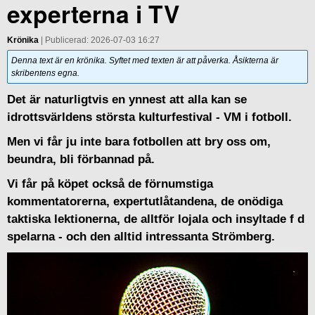
experterna i TV
Krönika
| Publicerad: 2026-07-03 16:27
Denna text är en krönika. Syftet med texten är att påverka. Åsikterna är
skribentens egna.
Det är naturligtvis en ynnest att alla kan se
idrottsvärldens största kulturfestival - VM i fotboll.
Men vi får ju inte bara fotbollen att bry oss om,
beundra, bli förbannad på.
Vi får på köpet också de förnumstiga
kommentatorerna, expertutlåtandena, de onödiga
taktiska lektionerna, de alltför lojala och insyltade f d
spelarna - och den alltid intressanta Strömberg.