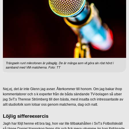
Trängseln runt mikrofonen är påtaglig. De är många som vll göra sin röst hörd i
samband med VM-matcherna. Foto: TT
Nej,ej, det är inte Glenn jag avser. Återkommer till honom. Om jag bakar ihop
kommentatorer och s k experter från de båda sändande TV-bolagen så utser
jag SvT:s Therese Strömberg till den bästa, mest insatta och intressantaste av
allt studiofolk som lotsar oss genom matcherna, dag och natt.
Löjlig siffereexercis
Jagh har följt henne ett bra tag, hon var lite tillbakahållen i SvT:s Fotbollskväll
så länge Daniel Nannskog fanns där och fick mera utrymme än han förtjänade.