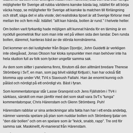
möjligheter för Sverige att rubba världens kanske bästa lag, istället för att börja
väcka hopp, se möjligheter för Sverige att kanske ta matchen till förlängning
och straff, säga det vi alla visste; det realistiska tipset är att Sverige förlorar med
mellan tre och fem mål. Istället: ”allt kan hända, bollen är rund.” I helvete heller.
Om bollen varit fyrkantig hade möjligen allt kunnat hända för en tärning är en
nyckfull geometrisk filur som man inte vet på vilken sida den landar. Den runda
bollen, däremot, hanteras bäst av de största konstnärerna.
Det kommer en del lustigheter från Bojan Djordjic, John Guidetti är verkligen
inte obegåvad, Jonas Olsson har kloka synpunkter men man behöver inte ha
hela studion full av folk som tycker ungefär samma sak.
Av dem som siitter i panelerna finns, förutom då den alltmänt bredare Therese
Strömberg i SvT, en man, som jag blivit väldigt förtjust i, han har också fått
blomma upp under VM; TV4:s Siavoush Fallahi. Han äe enormt kunnig och
påläst och nördigt på ett onördigt vis. Bäst i fyran.
Som kommentatorspar står Lasse Granqvist och Jens Fjällström i TV4 i
särklass, särskilt om man jämför med det som skall vara SvT:s ”tunga”
kommentatorspar, Chris Härenstam och Glenn Strömberg. Puh!
Härenstam rabblar ur sina anteckningar alla fakta han har i ett enda andetag,
nämner varenda spelare på plan som nuddar bollen och Strömberg tjatar om
”den där bollen” och om en spelare som är ”kvick, snabb, rapp”. Tre ord för
samma sak. Maskinellt, AI-manierat från Härenstam.