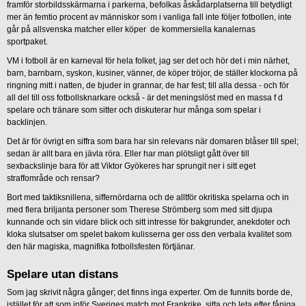
framför storbildsskärmarna i parkerna, befolkas åskådarplatserna till betydligt
mer än femtio procent av människor som i vanliga fall inte följer fotbollen, inte
går på allsvenska matcher eller köper de kommersiella kanalernas
sportpaket.
VM i fotboll är en karneval för hela folket, jag ser det och hör det i min närhet,
barn, barnbarn, syskon, kusiner, vänner, de köper tröjor, de ställer klockorna på
ringning mitt i natten, de bjuder in grannar, de har fest; till alla dessa - och för
all del till oss fotbollsknarkare också - är det meningslöst med en massa f d
spelare och tränare som sitter och diskuterar hur många som spelar i
backlinjen.
Det är för övrigt en siffra som bara har sin relevans när domaren blåser till spel;
sedan är allt bara en jävla röra. Eller har man plötsligt gått över till
sexbackslinje bara för att Viktor Gyökeres har sprungit ner i sitt eget
straffområde och rensar?
Bort med taktiksnillena, siffernördarna och de alltför okritiska spelarna och in
med flera briljanta personer som Therese Strömberg som med sitt djupa
kunnande och sin vidare blick och sitt intresse för bakgrunder, anekdoter och
kloka slutsatser om spelet bakom kulisserna ger oss den verbala kvalitet som
den här magiska, magnifika fotbollsfesten förtjänar.
Spelare utan distans
Som jag skrivit några gånger; det finns inga experter. Om de funnits borde de,
istället för att som inför Sveriges match mot Frankrike, sitta och leta efter fåniga