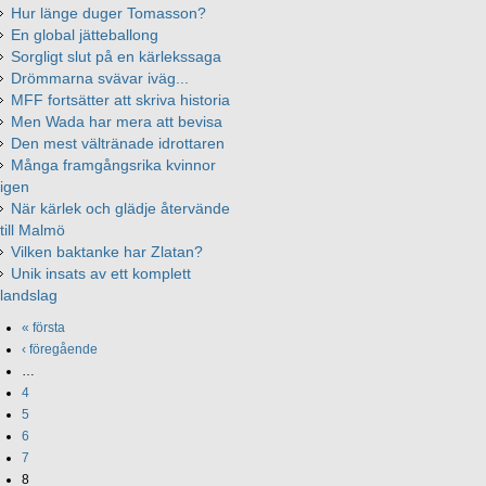
Hur länge duger Tomasson?
En global jätteballong
Sorgligt slut på en kärlekssaga
Drömmarna svävar iväg...
MFF fortsätter att skriva historia
Men Wada har mera att bevisa
Den mest vältränade idrottaren
Många framgångsrika kvinnor
igen
När kärlek och glädje återvände
till Malmö
Vilken baktanke har Zlatan?
Unik insats av ett komplett
landslag
« första
‹ föregående
…
4
5
6
7
8