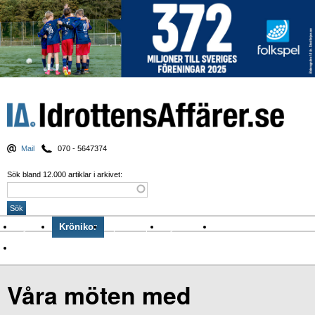
Mail
070 - 5647374
Sök bland 12.000 artiklar i arkivet:
Nyheter
Krönikor
Sport & spel
Nyhetsbrev
Arkiv
Om Idrottens Affärer
Våra möten med