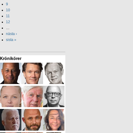
9
10
11
12
…
nästa ›
sista »
Krönikörer