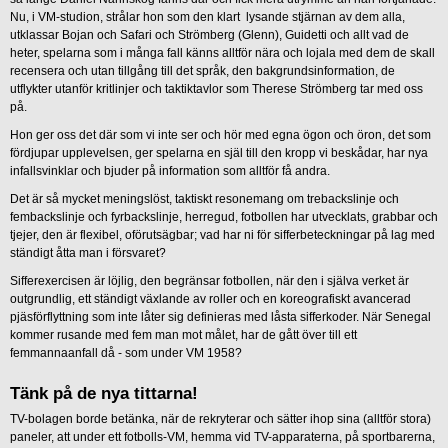
Nu, i VM-studion, strålar hon som den klart lysande stjärnan av dem alla,
utklassar Bojan och Safari och Strömberg (Glenn), Guidetti och allt vad de
heter, spelarna som i många fall känns alltför nära och lojala med dem de skall
recensera och utan tillgång till det språk, den bakgrundsinformation, de
utflykter utanför kritlinjer och taktiktavlor som Therese Strömberg tar med oss
på.
Hon ger oss det där som vi inte ser och hör med egna ögon och öron, det som
fördjupar upplevelsen, ger spelarna en själ till den kropp vi beskådar, har nya
infallsvinklar och bjuder på information som alltför få andra.
Det är så mycket meningslöst, taktiskt resonemang om trebackslinje och
fembackslinje och fyrbackslinje, herregud, fotbollen har utvecklats, grabbar och
tjejer, den är flexibel, oförutsägbar; vad har ni för sifferbeteckningar på lag med
ständigt åtta man i försvaret?
Sifferexercisen är löjlig, den begränsar fotbollen, när den i själva verket är
outgrundlig, ett ständigt växlande av roller och en koreografiskt avancerad
pjäsförflyttning som inte låter sig definieras med låsta sifferkoder. När Senegal
kommer rusande med fem man mot målet, har de gått över till ett
femmannaanfall då - som under VM 1958?
Tänk på de nya tittarna!
TV-bolagen borde betänka, när de rekryterar och sätter ihop sina (alltför stora)
paneler, att under ett fotbolls-VM, hemma vid TV-apparaterna, på sportbarerna,