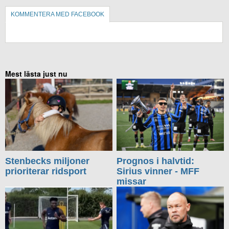
KOMMENTERA MED FACEBOOK
KOMMENTERA UTAN FACEBOOK
Mest lästa just nu
Stenbecks miljoner
Prognos i halvtid:
prioriterar ridsport
Sirius vinner - MFF
missar