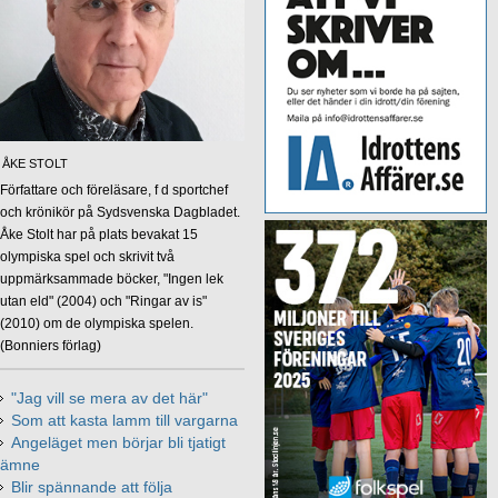
ÅKE STOLT
Författare och föreläsare, f d sportchef
och krönikör på Sydsvenska Dagbladet.
Åke Stolt har på plats bevakat 15
olympiska spel och skrivit två
uppmärksammade böcker, "Ingen lek
utan eld" (2004) och "Ringar av is"
(2010) om de olympiska spelen.
(Bonniers förlag)
"Jag vill se mera av det här"
Som att kasta lamm till vargarna
Angeläget men börjar bli tjatigt
ämne
Blir spännande att följa