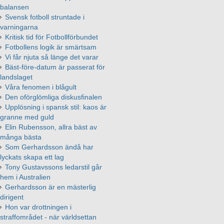
balansen
Svensk fotboll struntade i
varningarna
Kritisk tid för Fotbollförbundet
Fotbollens logik är smärtsam
Vi får njuta så länge det varar
Bäst-före-datum är passerat för
landslaget
Våra fenomen i blågult
Den oförglömliga diskusfinalen
Upplösning i spansk stil: kaos är
granne med guld
Elin Rubensson, allra bäst av
många bästa
Som Gerhardsson ändå har
lyckats skapa ett lag
Tony Gustavssons ledarstil går
hem i Australien
Gerhardsson är en mästerlig
dirigent
Hon var drottningen i
straffområdet - när världsettan