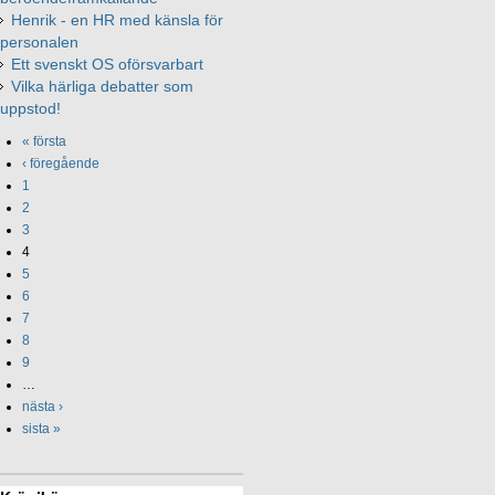
Henrik - en HR med känsla för
personalen
Ett svenskt OS oförsvarbart
Vilka härliga debatter som
uppstod!
« första
‹ föregående
1
2
3
4
5
6
7
8
9
…
nästa ›
sista »