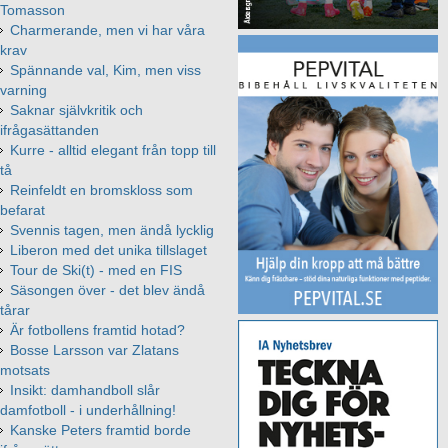
Tomasson
Charmerande, men vi har våra
krav
Spännande val, Kim, men viss
varning
Saknar självkritik och
ifrågasättanden
Kurre - alltid elegant från topp till
tå
Reinfeldt en bromskloss som
befarat
Svennis tagen, men ändå lycklig
Liberon med det unika tillslaget
Tour de Ski(t) - med en FIS
Säsongen över - det blev ändå
tårar
Är fotbollens framtid hotad?
Bosse Larsson var Zlatans
motsats
Insikt: damhandboll slår
damfotboll - i underhållning!
Kanske Peters framtid borde