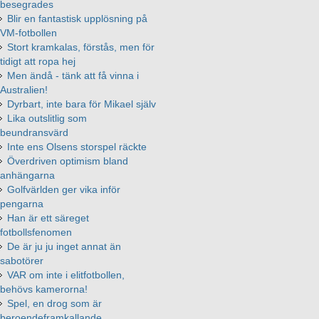
besegrades
Blir en fantastisk upplösning på
VM-fotbollen
Stort kramkalas, förstås, men för
tidigt att ropa hej
Men ändå - tänk att få vinna i
Australien!
Dyrbart, inte bara för Mikael själv
Lika outslitlig som
beundransvärd
Inte ens Olsens storspel räckte
Överdriven optimism bland
anhängarna
Golfvärlden ger vika inför
pengarna
Han är ett säreget
fotbollsfenomen
De är ju ju inget annat än
sabotörer
VAR om inte i elitfotbollen,
behövs kamerorna!
Spel, en drog som är
beroendeframkallande