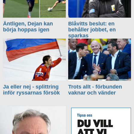
Äntligen, Dejan kan
Blåvitts beslut: en
börja hoppas igen
behåller jobbet, en
sparkas
Ja eller nej - splittring
Trots allt - förbunden
inför ryssarnas försök
vaknar och vänder