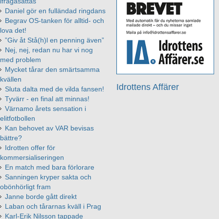
ifrågasättas
Daniel gör en fulländad ringdans
Begrav OS-tanken för alltid- och
lova det!
”Giv åt Stå(h)l en penning även”
Nej, nej, redan nu har vi nog
med problem
Mycket tårar den smärtsamma
kvällen
Idrottens Affärer
Sluta dalta med de vilda fansen!
Tyvärr - en final att minnas!
Värnamo årets sensation i
elitfotbollen
Kan behovet av VAR bevisas
bättre?
Idrotten offer för
kommersialiseringen
En match med bara förlorare
Sanningen kryper sakta och
obönhörligt fram
Janne borde gått direkt
Laban och tårarnas kväll i Prag
Karl-Erik Nilsson tappade