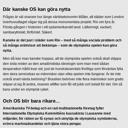
Där kanske OS kan göra nytta
Frågan är väl snarare hur länge världsekonomin tillåter, att städer som London
överhuvudtaget vågar sig på dessa monumentala projekt. Rio om fyra år.
Första gången i historien i ett sydamerikanskt land. Lättsinnigt, vackert,
sambarytmiskt, förföriskt. Säkert.
Kanske är det just i städer som Rio – med så många sociala problem och
så många orättvisor att bekämpa – som de olympiska spelen kan göra
nytta.
Men då kan man kanske hoppas, att de olympiska spelen också skall släppa
den sista resten av den amatöristiska ideologin som man med sådan
desperation hållit kvar vid; just de hundratusentals frivilliga som förväntas fylla
den stora servicebas av människor utan vilka spelen inte fungerar. Är de inte
också snart värda belöning? Brasilien behöver inte flera människor som gratis
släpar ut sig åt andra, snarare alltfler som får ett jobb och betalt för det. Om så
bara under en olympisk cykel.
Och OS blir bara rikare...
Amerikanska TV-bolag och en rad multinationella företag fyller
Internationella Olympiska Kommitténs kassakista i Lausanne med
miljarder, för rätten av få synas och utnyttja de olympiska symbolerna,
erövra marknadsandelar och tjäna stora pengar.