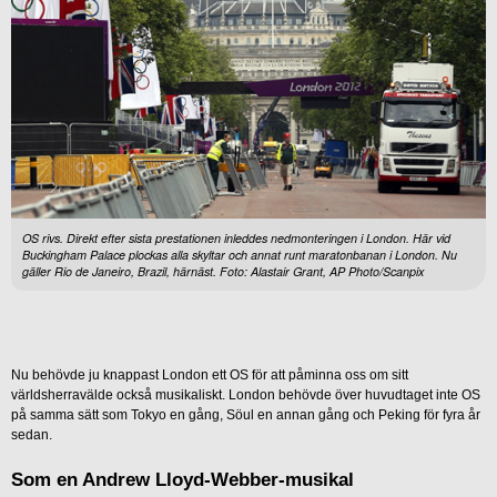
OS rivs. Direkt efter sista prestationen inleddes nedmonteringen i London. Här vid
Buckingham Palace plockas alla skyltar och annat runt maratonbanan i London. Nu
gäller Rio de Janeiro, Brazil, härnäst. Foto: Alastair Grant, AP Photo/Scanpix
Nu behövde ju knappast London ett OS för att påminna oss om sitt
världsherravälde också musikaliskt. London behövde över huvudtaget inte OS
på samma sätt som Tokyo en gång, Söul en annan gång och Peking för fyra år
sedan.
Som en
Andrew Lloyd-Webber-musikal