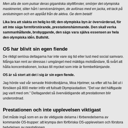
Men alla de som putsar deras gigantiska skyltfönster, smörjer det olympiska
maskineriet, sliter hårt i servicenäringen, de avlönas med en jacka, ett tack på
avslutningen och en applåd från de aktiva. Ge dem betalt!
Lika bra att slakta en helig ko till; den olympiska byn är övervärderad, för
att inte säga formförstörande, prestationshämmande. Den skall verka
sammanhållande, brobyggande, den sägs vara själva essensen av hela
den olympiska idén. Bullshit.
OS har blivit sin egen fiende
De riktigt seriösa deltagarna har inte vare sig tid eller lust med social samvaro.
Många kan rent av stressas i umgänget med mäktiga motståndare, få svårt att
hålla koncentrationen, lockas till mycket som inte är formbefrämjande.
OS är så stort att det i sig är sin egen fiende.
Jag hörde vad vår senaste friidrottsstjärna, Moa Hjelmer, sa efter att ha åkt ut i
försöken på 800 meter inför ett fullsatt Olympiastadion. ”Det var det häftigaste
jag varit med om.” Deltagandet så överväldigande att prestationen blir
underordnad.
Prestationen och inte upplevelsen viktigast
Det måste ingå som en av de viktigaste delarna i förberedelserna av
kommande OS-trupper: att krympa den förföriska OS-upplevelsen och förstora
betydelsen av prestationen.