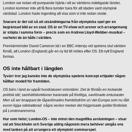
London var redan ett pumpande hjärta i ett av världens mäktigaste länder,
London kommer inte att få flera turister bara för att staden varit olympisk
värdstad. London hade ingenting att visa som vi inte redan visste.
Snarare är det väl så att utsändningarna från olympiska spel ger en
begränsad bild av en stad. OS är en TV-show och arenor och arrangemang
är stöpta i samma form – precis som en Andrew Lloyd-Webber-musikal –
varhelst de än hålls i världen.
Premiärminister David Cameron lät i en BBC-intervju vid spelens slut världen
förstå, att London (England) går en ny tid till mötes efter OS. Ett nytt England
formas.
OS inte hållbart i längden
Tyvärr tror jag kanske inte de olympiska spelens koncept erbjuder någon
hållbar modell för framtiden.
OS bärs i land av uppåt hundratusen volontärer. Det är förstås en lockande
politisk idé; samhällsfunktioner baserade på frivilliga, oavlönade entusiaster.
Men så ser knappast de lågavlönades framtidsdröm ut i det Europa som nu låtit
euron ligga odebatterad några veckor medan det högprisade guldet fördelats
på Londonarenorna.
Hur som helst; London-OS – inte minst den magnifika avslutningen – visar
väl att Stockholm och Sverige aldrig någonsin mera behöver umgås ens
med tanken på att arrangera ett olympiskt sommarspel.