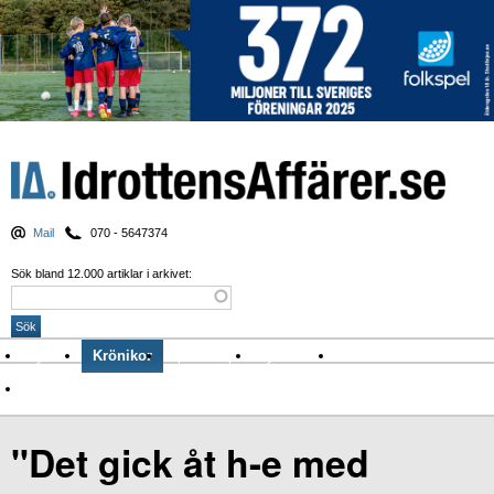
Mail
070 - 5647374
Sök bland 12.000 artiklar i arkivet:
Nyheter
Krönikor
Sport & spel
Nyhetsbrev
Arkiv
Om Idrottens Affärer
"Det gick åt h-e med