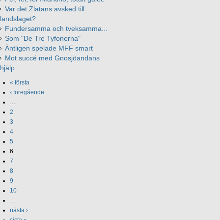
Var det Zlatans avsked till
landslaget?
Fundersamma och tveksamma...
Som "De Tre Tyfonerna"
Äntligen spelade MFF smart
Mot succé med Gnosjöandans
hjälp
« första
‹ föregående
…
2
3
4
5
6
7
8
9
10
…
nästa ›
sista »