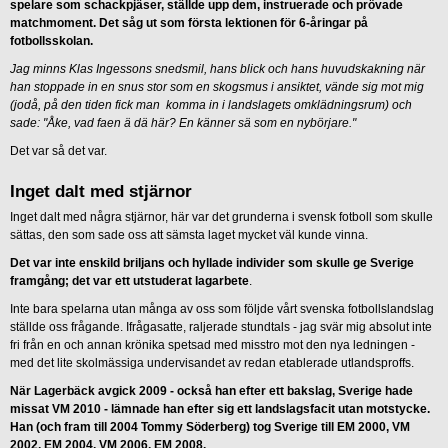
spelare som schackpjäser, ställde upp dem, instruerade och prövade
matchmoment. Det såg ut som första lektionen för 6-åringar på
fotbollsskolan.
Jag minns Klas Ingessons snedsmil, hans blick och hans huvudskakning när
han stoppade in en snus stor som en skogsmus i ansiktet, vände sig mot mig
(jodå, på den tiden fick man komma in i landslagets omklädningsrum) och
sade: "Åke, vad faen ä dä här? En känner sä som en nybörjare."
Det var så det var.
Inget dalt med stjärnor
Inget dalt med några stjärnor, här var det grunderna i svensk fotboll som skulle
sättas, den som sade oss att sämsta laget mycket väl kunde vinna.
Det var inte enskild briljans och hyllade individer som skulle ge Sverige
framgång; det var ett utstuderat lagarbete
.
Inte bara spelarna utan många av oss som följde vårt svenska fotbollslandslag
ställde oss frågande. Ifrågasatte, raljerade stundtals - jag svär mig absolut inte
fri från en och annan krönika spetsad med misstro mot den nya ledningen -
med det lite skolmässiga undervisandet av redan etablerade utlandsproffs.
När Lagerbäck avgick 2009 - också han efter ett bakslag, Sverige hade
missat VM 2010 - lämnade han efter sig ett landslagsfacit utan motstycke.
Han (och fram till 2004 Tommy Söderberg) tog Sverige till EM 2000, VM
2002, EM 2004, VM 2006, EM 2008.