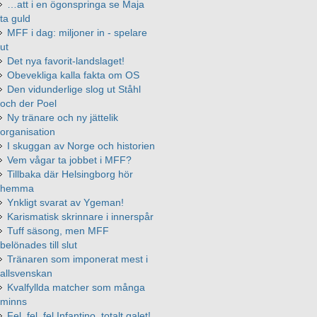
…att i en ögonspringa se Maja
ta guld
MFF i dag: miljoner in - spelare
ut
Det nya favorit-landslaget!
Obevekliga kalla fakta om OS
Den vidunderlige slog ut Ståhl
och der Poel
Ny tränare och ny jättelik
organisation
I skuggan av Norge och historien
Vem vågar ta jobbet i MFF?
Tillbaka där Helsingborg hör
hemma
Ynkligt svarat av Ygeman!
Karismatisk skrinnare i innerspår
Tuff säsong, men MFF
belönades till slut
Tränaren som imponerat mest i
allsvenskan
Kvalfyllda matcher som många
minns
Fel, fel, fel Infantino, totalt galet!