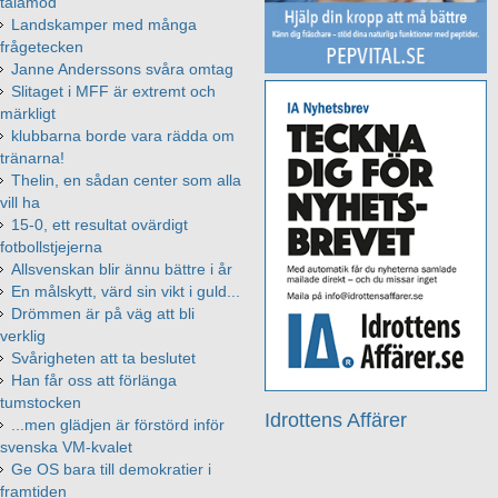
tålamod
Landskamper med många
frågetecken
Janne Anderssons svåra omtag
Slitaget i MFF är extremt och
märkligt
klubbarna borde vara rädda om
tränarna!
Thelin, en sådan center som alla
vill ha
15-0, ett resultat ovärdigt
fotbollstjejerna
Allsvenskan blir ännu bättre i år
En målskytt, värd sin vikt i guld...
Drömmen är på väg att bli
verklig
Svårigheten att ta beslutet
Han får oss att förlänga
tumstocken
Idrottens Affärer
...men glädjen är förstörd inför
svenska VM-kvalet
Ge OS bara till demokratier i
framtiden