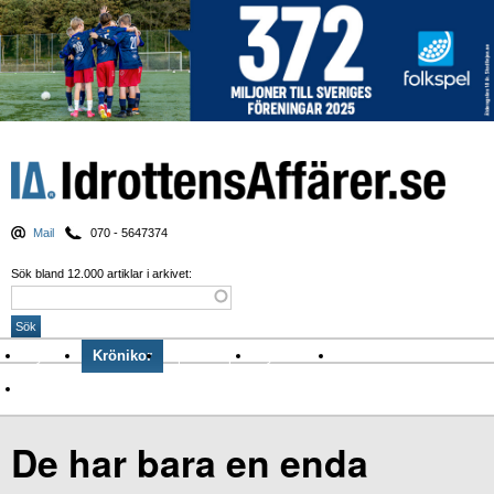
Mail
070 - 5647374
Sök bland 12.000 artiklar i arkivet:
Nyheter
Krönikor
Sport & spel
Nyhetsbrev
Arkiv
Om Idrottens Affärer
De har bara en enda