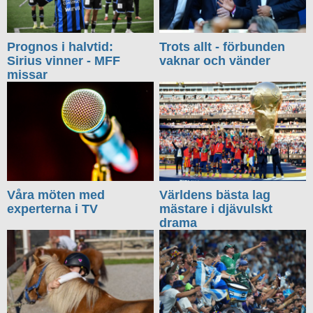
Prognos i halvtid:
Trots allt - förbunden
Sirius vinner - MFF
vaknar och vänder
missar
Våra möten med
Världens bästa lag
experterna i TV
mästare i djävulskt
drama