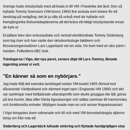
Sverige hade misslyckats med att kvala in till VM i Frankrike det året. Den så
hyllade Tommy Svensson (VM-brons 1994) fick avsluta som ledare för ett
landslag på nedgång; det är ju ofta så också med de hyllade och
framgångsrika förbundskaptenerna att det krävs ett riktigt misslyckande innan
de byts ut.
Ersättare blev den entusiastiske och verbalt ekvilibristiske Tommy Söderberg
som tog över och han valde den skrivbordssluge taktikern och
försvarsorganisatören Lars Lagerbäck vid sin sida. De kom med en stor pärm i
handen. Fotbollens ABC-bok.
Träningarna i Vigo, det nya paret, senare döpt till Lars-Tommy, liknade
ingenting annat vi sett.
"En känner sä som en nybörjare."
Jag hade följt det svenska landslaget sedan VM-kvalet 1965 (förlust mot
dåvarande Västtyskland och därmed inget spel i Englands-VM 1966) och det
var samlingar med fullfjädrade utlandsproffs som skulle gnuggas lite lätt, göras
på bra humör, läka efter hårda ligasäsonger och sättas samman till harmoniska
och funktionella enheter. Möjligen övade man en och annan frisparksvariant.
I Vigo tvingades även rutinerade och till och med VM-bronsbehängda stjärnor
börja om från ruta ett.
Söderberg och Lagerbäck lufsade omkring och flyttade handgripligen sina