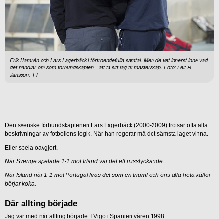
Erik Hamrén och Lars Lagerbäck i förtroendefulla samtal. Men de vet innerst inne vad
det handlar om som förbundskapten - att ta sitt lag till mästerskap. Foto: Leif R
Jansson, TT
Den svenske förbundskaptenen Lars Lagerbäck (2000-2009) trotsar ofta alla
beskrivningar av fotbollens logik. När han regerar må det sämsta laget vinna.
Eller spela oavgjort.
När Sverige spelade 1-1 mot Irland var det ett misslyckande.
När Island når 1-1 mot Portugal firas det som en triumf och öns alla heta källor
börjar koka.
Där allting började
Jag var med när allting började. I Vigo i Spanien våren 1998.