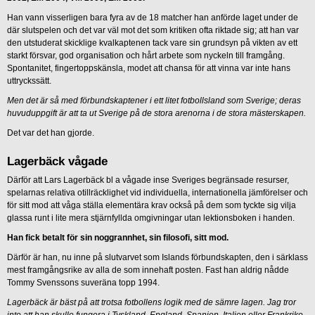
Han vann visserligen bara fyra av de 18 matcher han anförde laget under de
där slutspelen och det var väl mot det som kritiken ofta riktade sig; att han var
den utstuderat skicklige kvalkaptenen tack vare sin grundsyn på vikten av ett
starkt försvar, god organisation och hårt arbete som nyckeln till framgång.
Spontanitet, fingertoppskänsla, modet att chansa för att vinna var inte hans
uttryckssätt.
Men det är så med förbundskaptener i ett litet fotbollsland som Sverige; deras
huvuduppgift är att ta ut Sverige på de stora arenorna i de stora mästerskapen.
Det var det han gjorde.
Lagerbäck vågade
Därför att Lars Lagerbäck bl a vågade inse Sveriges begränsade resurser,
spelarnas relativa otillräcklighet vid individuella, internationella jämförelser och
för sitt mod att våga ställa elementära krav också på dem som tyckte sig vilja
glassa runt i lite mera stjärnfyllda omgivningar utan lektionsboken i handen.
Han fick betalt för sin noggrannhet, sin filosofi, sitt mod.
Därför är han, nu inne på slutvarvet som Islands förbundskapten, den i särklass
mest framgångsrike av alla de som innehaft posten. Fast han aldrig nådde
Tommy Svenssons suveräna topp 1994.
Lagerbäck är bäst på att trotsa fotbollens logik med de sämre lagen. Jag tror
inte att han skulle fungera i Tyskland, England, Spanien, Italien eller Frankrike.