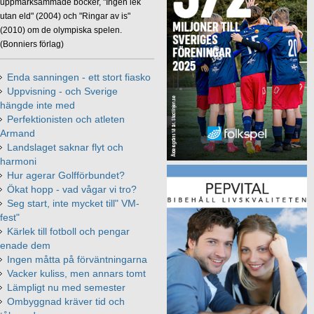
uppmärksammade böcker, "Ingen lek
utan eld" (2004) och "Ringar av is"
(2010) om de olympiska spelen.
(Bonniers förlag)
Enda sanningen - ett stort fiasko
Uppvisning - och Sverige
hängde inte med
Perfektionisten och atleten
Armand
Landslaget saknar flyt och
harmoni
Hur agerar Golfförbundet?
Ökat hopp - vad vågar vi tro?
Seg start, inte mycket till" VM-
fest"
Kärlek till fotboll och pengar
enade dem
Ingen måtta på förväntningarna
Vacker kuliss, men annars tomt
Lämpligt nu med semester
Ombyggnad kräver tid och