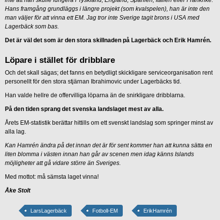
Hans framgång grundläggs i längre projekt (som kvalspelen), han är inte den
man väljer för att vinna ett EM. Jag tror inte Sverige tagit brons i USA med
Lagerbäck som bas.
Det är väl det som är den stora skillnaden på Lagerbäck och Erik Hamrén.
Löpare i stället för dribblare
Och det skall sägas; det fanns en betydligt skickligare serviceorganisation rent
personellt för den stora stjärnan Ibrahimovic under Lagerbäcks tid.
Han valde hellre de offervilliga löparna än de snirkligare dribblarna.
På den tiden sprang det svenska landslaget mest av alla.
Årets EM-statistik berättar hittills om ett svenskt landslag som springer minst av
alla lag.
Kan Hamrén ändra på det innan det är för sent kommer han att kunna sätta en
liten blomma i västen innan han går av scenen men idag känns Islands
möjligheter att gå vidare större än Sveriges.
Med mottot: må sämsta laget vinna!
Åke Stolt
LarsLagerbäck
Fotboll-EM
ErikHamrén