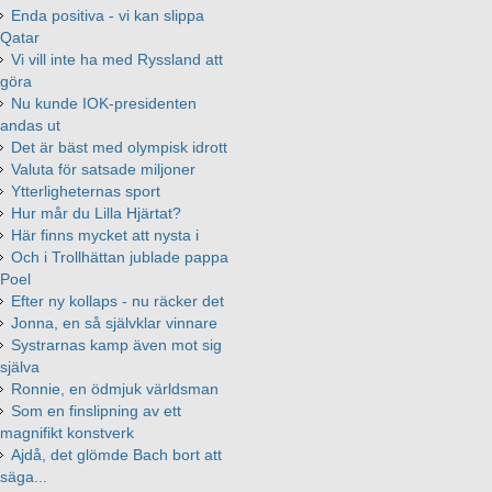
Enda positiva - vi kan slippa
Qatar
Vi vill inte ha med Ryssland att
göra
Nu kunde IOK-presidenten
andas ut
Det är bäst med olympisk idrott
Valuta för satsade miljoner
Ytterligheternas sport
Hur mår du Lilla Hjärtat?
Här finns mycket att nysta i
Och i Trollhättan jublade pappa
Poel
Efter ny kollaps - nu räcker det
Jonna, en så självklar vinnare
Systrarnas kamp även mot sig
själva
Ronnie, en ödmjuk världsman
Som en finslipning av ett
magnifikt konstverk
Ajdå, det glömde Bach bort att
säga...