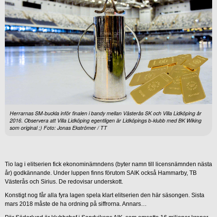
Herrarnas SM-buckla inför finalen i bandy mellan Västerås SK och Villa Lidköping år
2016. Observera att Villa Lidköping egentligen är Lidköpings b-klubb med BK Wiking
som original ;) Foto: Jonas Ekströmer / TT
Tio lag i elitserien fick ekonominämndens (byter namn till licensnämnden nästa
år) godkännande. Under luppen finns förutom SAIK också Hammarby, TB
Västerås och Sirius. De redovisar underskott.
Konstigt nog får alla fyra lagen spela klart elitserien den här säsongen. Sista
mars 2018 måste de ha ordning på siffrorna. Annars…