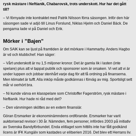
rysk mästare i Neftianik, Chabarovsk, trots underskott. Hur har det gått
till?
– Vi förnyade inte kontraktet med Patrik Nilsson förra säsongen. Inför den här
säsongen sade vi adjö till Linus Forslund, Niklas Hjelm och Daniel Bäck. De
pengarna lade vi på Daniel och Erik.
Mörker i ”Bajen”
Om SAIK kan se ljust på framtiden är det mörkare i Hammarby. Anders Hagbo
är vd och klubbchef. Han säger:
– Vårt underskott är nu 1,5 miljoner kronor. Det är gamla lik i lasten (inte
spelare) plus att vi tappat publik och sponsorer som är orsaken. Vi vet att vi är
under luppen och jobbar stenhårt varje dag för att få ordning på finanserna.
Men klimatet är tufft. Alla inköp måste godkännas i förväg av mig. Sportsligt sett
mår vi oerhört bra.
– Ni kunde värva en klasspelare som Christoffer Fagerström, rysk mästare i
Neftianik. Hur hade ni råd med det?
– Den värvningen sköttes av en extern finansiär.
Göran Ersmarker är ekonominämndens ordförande. Ersmarker har varit
auktoriserad revisor i 30 år. Nämnden, fem personer, infördes 2003 på initiativ
av Svenska Bandyförbundet. Enda elitlaget som hittills inte har fått godkänd
licens är IFK Kungälv som kastades ur elitserien 2016. Det blev ett Herrans liv.