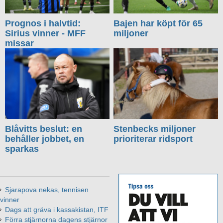
Prognos i halvtid:
Bajen har köpt för 65
Sirius vinner - MFF
miljoner
missar
Blåvitts beslut: en
Stenbecks miljoner
behåller jobbet, en
prioriterar ridsport
sparkas
Sjarapova nekas, tennisen
vinner
Dags att gräva i kassakistan, ITF
Förra stjärnorna dagens stjärnor