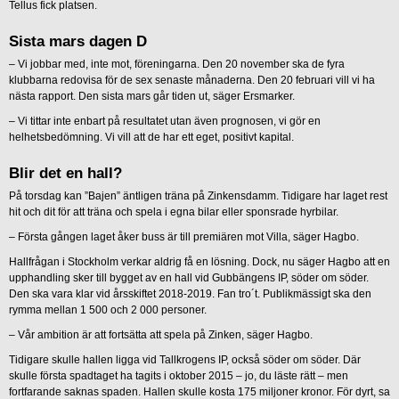
Tellus fick platsen.
Sista mars dagen D
– Vi jobbar med, inte mot, föreningarna. Den 20 november ska de fyra
klubbarna redovisa för de sex senaste månaderna. Den 20 februari vill vi ha
nästa rapport. Den sista mars går tiden ut, säger Ersmarker.
– Vi tittar inte enbart på resultatet utan även prognosen, vi gör en
helhetsbedömning. Vi vill att de har ett eget, positivt kapital.
Blir det en hall?
På torsdag kan ”Bajen” äntligen träna på Zinkensdamm. Tidigare har laget rest
hit och dit för att träna och spela i egna bilar eller sponsrade hyrbilar.
– Första gången laget åker buss är till premiären mot Villa, säger Hagbo.
Hallfrågan i Stockholm verkar aldrig få en lösning. Dock, nu säger Hagbo att en
upphandling sker till bygget av en hall vid Gubbängens IP, söder om söder.
Den ska vara klar vid årsskiftet 2018-2019. Fan tro´t. Publikmässigt ska den
rymma mellan 1 500 och 2 000 personer.
– Vår ambition är att fortsätta att spela på Zinken, säger Hagbo.
Tidigare skulle hallen ligga vid Tallkrogens IP, också söder om söder. Där
skulle första spadtaget ha tagits i oktober 2015 – jo, du läste rätt – men
fortfarande saknas spaden. Hallen skulle kosta 175 miljoner kronor. För dyrt, sa