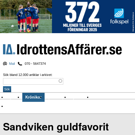
Mail
070 - 5647374
Sök bland 12.000 artiklar i arkivet:
Nyheter
Krönikor
Sport & spel
Nyhetsbrev
Arkiv
Om Idrottens Affärer
Sandviken guldfavorit