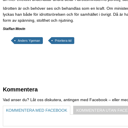
Idrotten är och behöver ses och behandlas som en kraft. Om ministern 
lyckas han både för idrottsrörelsen och för samhället i övrigt. Då är h
form av spänning, stolthet och njutning.
Staffan Movin
Anders Ygeman
Prioritera tid
Kommentera
Vad anser du? Låt oss diskutera, antingen med Facebook – eller me
KOMMENTERA MED FACEBOOK
KOMMENTERA UTAN FAC