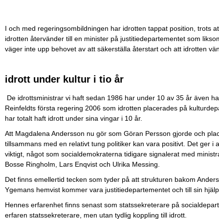
I och med regeringsombildningen har idrotten tappat position, trots att v
idrotten återvänder till en minister på justitiedepartementet som liksom
väger inte upp behovet av att säkerställa återstart och att idrotten vä
idrott under kultur i tio år
De idrottsministrar vi haft sedan 1986 har under 10 av 35 år även haf
Reinfeldts första regering 2006 som idrotten placerades på kulturdep
har totalt haft idrott under sina vingar i 10 år.
Att Magdalena Andersson nu gör som Göran Persson gjorde och placer
tillsammans med en relativt tung politiker kan vara positivt. Det ger i a
viktigt, något som socialdemokraterna tidigare signalerat med minist
Bosse Ringholm, Lars Enqvist och Ulrika Messing.
Det finns emellertid tecken som tyder på att strukturen bakom Anders
Ygemans hemvist kommer vara justitiedepartementet och till sin hjäl
Hennes erfarenhet finns senast som statssekreterare på socialdepar
erfaren statssekreterare, men utan tydlig koppling till idrott.