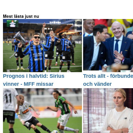
Mest lästa just nu
Prognos i halvtid: Sirius
Trots allt - förbund
vinner - MFF missar
och vänder