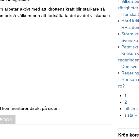
Vilken b
rättigheter
arbetar aktivt med att idrottens kraft blir starkare så
Hur ska S
an också välkommen att fortsätta ta del av det vi skapar i
Hård krit
RF:s de
Större k
Svenska h
Patetiskt
Kritiken
regeringe
Den sve
Regering
Hur kan r
ro?
1
2
d kommentarer direkt på sidan.
nästa ›
sista »
EBOOK
Kröniköre