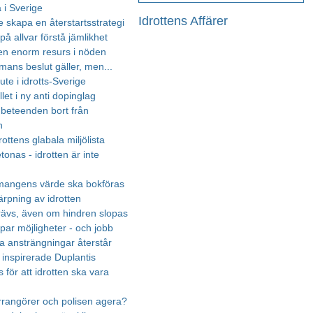
 i Sverige
Idrottens Affärer
 skapa en återstartsstrategi
på allvar förstå jämlikhet
 en enorm resurs i nöden
ans beslut gäller, men...
te i idrotts-Sverige
llet i ny anti dopinglag
 beteenden bort från
n
rottens glabala miljölista
onas - idrotten är inte
mangens värde ska bokföras
ärpning av idrotten
rävs, även om hindren slopas
par möjligheter - och jobb
a ansträngningar återstår
inspirerade Duplantis
 för att idrotten ska vara
rrangörer och polisen agera?