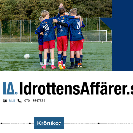
Mail
070 - 5647374
Nyheter
Krönikor
Sport & spel
Nyhetsbr