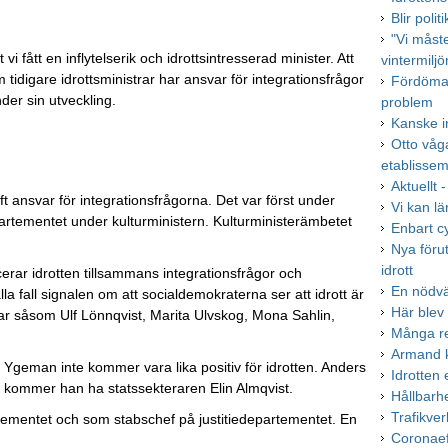
Blir poli
"Vi måst
i fått en inflytelserik och idrottsintresserad minister. Att
vintermiljö
 tidigare idrottsministrar har ansvar för integrationsfrågor
Fördöman
nder sin utveckling.
problem
Kanske i
Otto våg
etablisse
Aktuellt 
t ansvar för integrationsfrågorna. Det var först under
Vi kan lä
artementet under kulturministern. Kulturministerämbetet
Enbart cy
Nya förut
idrott
ar idrotten tillsammans integrationsfrågor och
En nödvä
lla fall signalen om att socialdemokraterna ser att idrott är
Här blev
rar såsom Ulf Lönnqvist, Marita Ulvskog, Mona Sahlin,
Många re
Armand k
 Ygeman inte kommer vara lika positiv för idrotten. Anders
Idrotten
p kommer han ha statssekteraren Elin Almqvist.
Hållbarh
Trafikver
tementet och som stabschef på justitiedepartementet. En
Coronaef