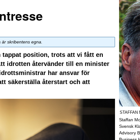
rintresse
a är skribentens egna.
appat position, trots att vi fått en
tt idrotten återvänder till en minister
idrottsministrar har ansvar för
t säkerställa återstart och att
STAFFAN
Staffan Mo
Svensk Kl
Advisory B
Business 