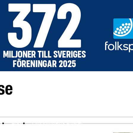
ev
Arkiv
Om Idrottens Affärer