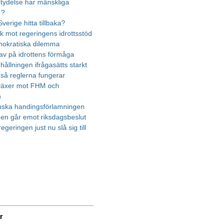
etydelse har mänskliga
 ?
verige hitta tillbaka?
ik mot regeringens idrottsstöd
mokratiska dilemma
rav på idrottens förmåga
ållningen ifrågasätts starkt
 så reglerna fungerar
 växer mot FHM och
n
nska handingsförlamningen
en går emot riksdagsbeslut
egeringen just nu slå sig till
r