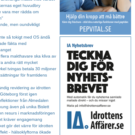
tikernas eget huvudbry
e vara mer rädda om
n"
de, men oundvikligt
nte så tokigt med OS ändå
ade fäkta med
manget
- flera makthavare ska kliva av
ra andra rätt mycket
kel tvingas betala 30 miljoner
sättningar för framtidens
ndig revidering av idrotten
 Göteborg först igen
flektioner från Almedalen
ung även på unika Bislett
 en resurs i marknadsföringen
et kräver engagemang
ket gör det värre för idrotten
fekt - hälsoklyftorna ökade