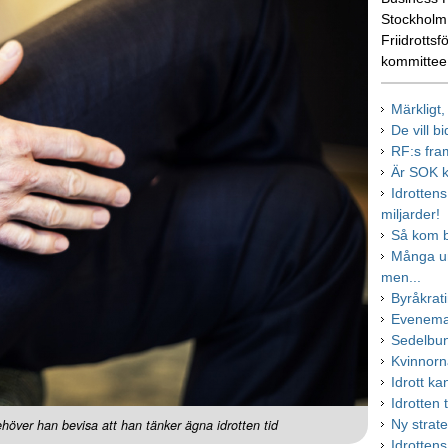
Stockholm.
Friidrottsf
kommittee
Märkligt
De vill b
RF:s fra
Är SOK k
Idrotten
miljarder!
Så kom b
Många ung
men...
Byråkrati
Evenema
Sedelbun
Kvinnorn
Idrott k
Idrotten t
höver han bevisa att han tänker ägna idrotten tid
Ny strat
Idrotten