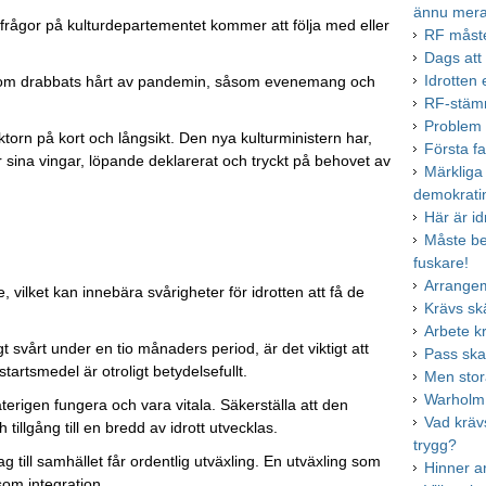
ännu mera
rågor på kulturdepartementet kommer att följa med eller
RF måste
Dags att 
Idrotten
er som drabbats hårt av pandemin, såsom evenemang och
RF-stämm
Problem u
torn på kort och långsikt. Den nya kulturministern har,
Första fa
er sina vingar, löpande deklarerat och tryckt på behovet av
Märkliga
demokrati
Här är id
Måste bet
fuskare!
Arrange
vilket kan innebära svårigheter för idrotten att få de
Krävs sk
Arbete k
gt svårt under en tio månaders period, är det viktigt att
Pass ska
rstartsmedel är otroligt betydelsefullt.
Men stor
Warholm 
återigen fungera och vara vitala. Säkerställa att den
Vad krävs
illgång till en bredd av idrott utvecklas.
trygg?
 till samhället får ordentlig utväxling. En utväxling som
Hinner a
åsom integration.