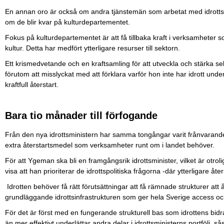
En annan oro är också om andra tjänstemän som arbetat med idrottsf
om de blir kvar på kulturdepartementet.
Fokus på kulturdepartementet är att få tillbaka kraft i verksamhet
kultur. Detta har medfört ytterligare resurser till sektorn.
Ett krismedvetande och en kraftsamling för att utveckla och stärka sek
förutom att misslyckat med att förklara varför hon inte har idrott und
kraftfull återstart.
Bara tio månader till förfogande
Från den nya idrottsministern har samma tongångar varit frånvarande, 
extra återstartsmedel som verksamheter runt om i landet behöver.
För att Ygeman ska bli en framgångsrik idrottsminister, vilket är otroli
visa att han prioriterar de idrottspolitiska frågorna -där ytterligare åte
Idrotten behöver få rätt förutsättningar att få rämnade strukturer att 
grundläggande idrottsinfrastrukturen som ger hela Sverige access och t
För det är först med en fungerande strukturell bas som idrottens bidrag
än mer effektivt underlättar andra delar i idrottsministerns portfölj, s