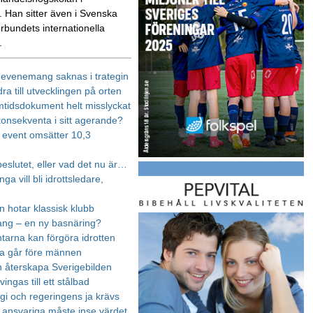
 Han sitter även i Svenska
örbundets internationella
.
, evenemang saknas i trategin
idra till utvecklingen på orten
mtidsdokument helt misslyckat
onsekventa i sitt agerande?
s event omsätter 10,3
eslutet, eller vad det nu är…
a vill bli idrottsledare,
n hotar klassisk klubb
ng – en ny basnäring?
tarna kan förgöra idrotten
a går före männen
an återskapa Sverigebilden
vingas till ett stålbad
egi och regeringens ja krävs
s ansvariga måste inse värdet