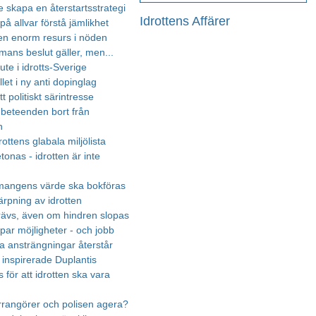
 skapa en återstartsstrategi
Idrottens Affärer
på allvar förstå jämlikhet
 en enorm resurs i nöden
ans beslut gäller, men...
te i idrotts-Sverige
llet i ny anti dopinglag
tt politiskt särintresse
 beteenden bort från
n
rottens glabala miljölista
onas - idrotten är inte
mangens värde ska bokföras
ärpning av idrotten
rävs, även om hindren slopas
par möjligheter - och jobb
a ansträngningar återstår
inspirerade Duplantis
 för att idrotten ska vara
rrangörer och polisen agera?