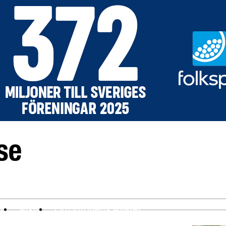
ev
Arkiv
Om Idrottens Affärer