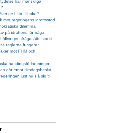
etydelse har mänskliga
 ?
verige hitta tillbaka?
ik mot regeringens idrottsstöd
mokratiska dilemma
rav på idrottens förmåga
ållningen ifrågasätts starkt
 så reglerna fungerar
 växer mot FHM och
n
nska handingsförlamningen
en går emot riksdagsbeslut
egeringen just nu slå sig till
r