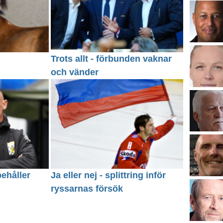
Trots allt - förbunden vaknar
och vänder
behåller
Ja eller nej - splittring inför
ryssarnas försök