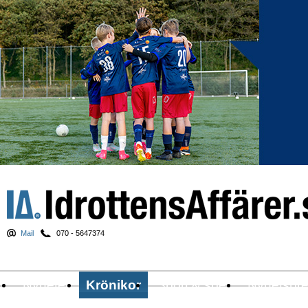
Mail
070 - 5647374
Nyheter
Krönikor
Sport & spel
Nyhetsbr