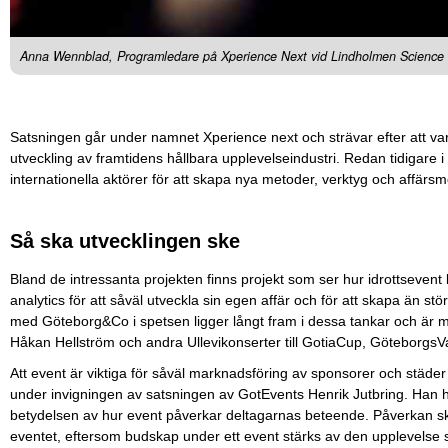
Anna Wennblad, Programledare på Xperience Next vid Lindholmen Science Pa
Satsningen går under namnet Xperience next och strävar efter att va
utveckling av framtidens hållbara upplevelseindustri. Redan tidigare i 
internationella aktörer för att skapa nya metoder, verktyg och affärsm
Så ska utvecklingen ske
Bland de intressanta projekten finns projekt som ser hur idrottsevent k
analytics för att såväl utveckla sin egen affär och för att skapa än s
med Göteborg&Co i spetsen ligger långt fram i dessa tankar och är mycke
Håkan Hellström och andra Ullevikonserter till GotiaCup, GöteborgsV
Att event är viktiga för såväl marknadsföring av sponsorer och städer
under invigningen av satsningen av GotEvents Henrik Jutbring. Han hä
betydelsen av hur event påverkar deltagarnas beteende. Påverkan sk
eventet, eftersom budskap under ett event stärks av den upplevelse