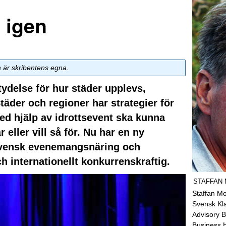
 igen
a är skribentens egna.
etydelse för hur städer upplevs,
täder och regioner har strategier för
ed hjälp av idrottsevent ska kunna
 eller vill så för. Nu har en ny
tt svensk evenemangsnäring och
ch internationellt konkurrenskraftig.
STAFFAN
Staffan Mo
Svensk Kl
Advisory B
Business 