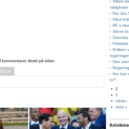
Vilken b
rättigheter
Hur ska S
Hård krit
RF:s de
Större k
Svenska h
Patetiskt
Kritiken
regeringe
d kommentarer direkt på sidan.
Den sve
Regering
EBOOK
Hur kan r
ro?
1
2
nästa ›
sista »
Kröniköre