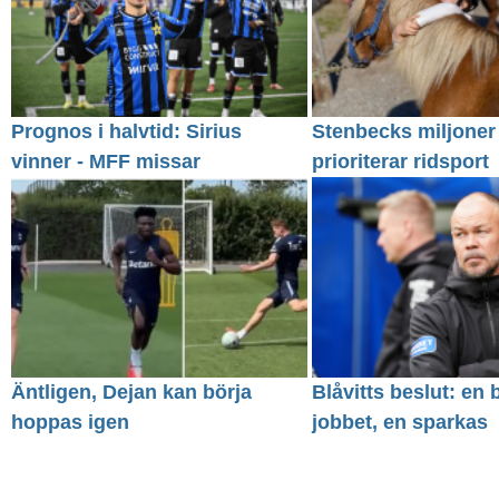
Prognos i halvtid: Sirius
Stenbecks miljoner
vinner - MFF missar
prioriterar ridsport
Äntligen, Dejan kan börja
Blåvitts beslut: en 
hoppas igen
jobbet, en sparkas