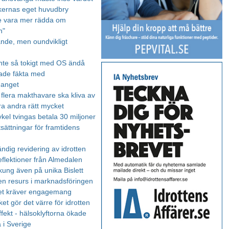
tikernas eget huvudbry
e vara mer rädda om
n"
de, men oundvikligt
nte så tokigt med OS ändå
ade fäkta med
manget
- flera makthavare ska kliva av
ra andra rätt mycket
kel tvingas betala 30 miljoner
sättningar för framtidens
ndig revidering av idrotten
flektioner från Almedalen
ung även på unika Bislett
 en resurs i marknadsföringen
et kräver engagemang
ket gör det värre för idrotten
fekt - hälsoklyftorna ökade
 i Sverige