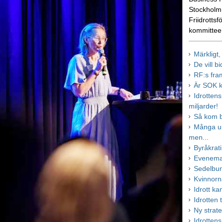
Stockholm.
Friidrottsf
kommittee
Märkligt
De vill b
RF:s fra
Är SOK k
Idrotten
miljarder!
Så kom b
Många ung
men...
Byråkrati
Evenema
Sedelbun
Kvinnorn
Idrott k
Idrotten t
Ny strat
Idrotten