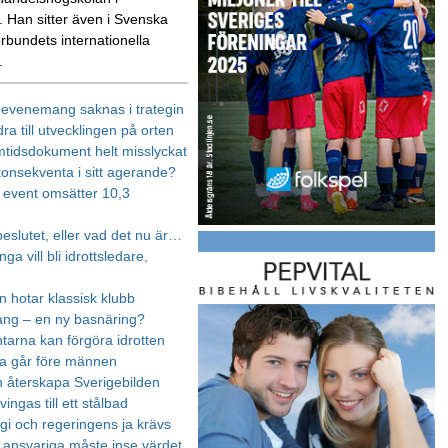
 Han sitter även i Svenska
örbundets internationella
.
, evenemang saknas i trategin
idra till utvecklingen på orten
mtidsdokument helt misslyckat
onsekventa i sitt agerande?
s event omsätter 10,3
eslutet, eller vad det nu är…
a vill bli idrottsledare,
n hotar klassisk klubb
ng – en ny basnäring?
tarna kan förgöra idrotten
a går före männen
an återskapa Sverigebilden
vingas till ett stålbad
egi och regeringens ja krävs
s ansvariga måste inse värdet