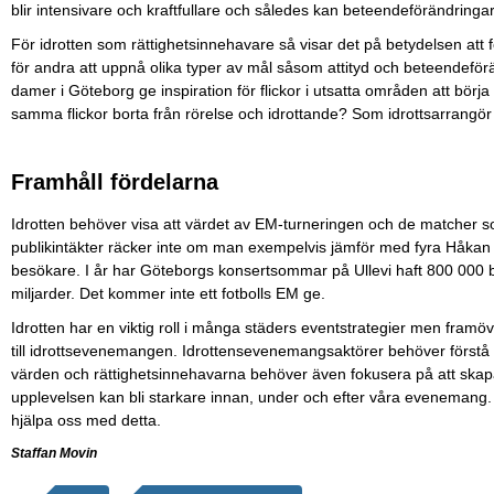
blir intensivare och kraftfullare och således kan beteendeförändringa
För idrotten som rättighetsinnehavare så visar det på betydelsen att fö
för andra att uppnå olika typer av mål såsom attityd och beteendeförä
damer i Göteborg ge inspiration för flickor i utsatta områden att börja
samma flickor borta från rörelse och idrottande? Som idrottsarrangör ä
Framhåll fördelarna
Idrotten behöver visa att värdet av EM-turneringen och de matcher som
publikintäkter räcker inte om man exempelvis jämför med fyra Håkan 
besökare. I år har Göteborgs konsertsommar på Ullevi haft 800 000 
miljarder. Det kommer inte ett fotbolls EM ge.
Idrotten har en viktig roll i många städers eventstrategier men framö
till idrottsevenemangen. Idrottensevenemangsaktörer behöver förstå hur
värden och rättighetsinnehavarna behöver även fokusera på att skapa
upplevelsen kan bli starkare innan, under och efter våra evenemang
hjälpa oss med detta.
Staffan Movin