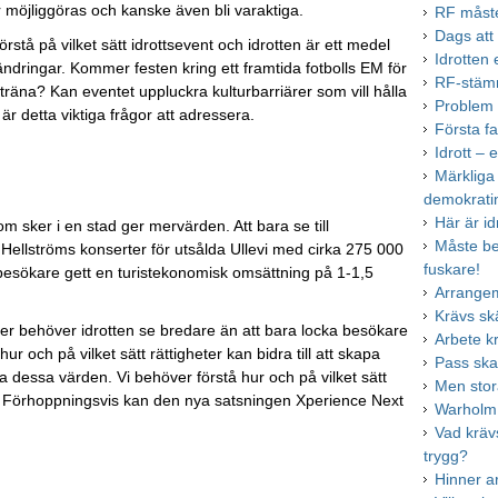
r möjliggöras och kanske även bli varaktiga.
RF måste
Dags att 
rstå på vilket sätt idrottsevent och idrotten är ett medel
Idrotten
ndringar. Kommer festen kring ett framtida fotbolls EM för
RF-stämm
 träna? Kan eventet uppluckra kulturbarriärer som vill hålla
Problem u
r detta viktiga frågor att adressera.
Första fa
Idrott – e
Märkliga
demokrati
Här är id
 sker i en stad ger mervärden. Att bara se till
Måste bet
Hellströms konserter för utsålda Ullevi med cirka 275 000
fuskare!
besökare gett en turistekonomisk omsättning på 1-1,5
Arrange
Krävs sk
ver behöver idrotten se bredare än att bara locka besökare
Arbete k
 och på vilket sätt rättigheter kan bidra till att skapa
Pass ska
 dessa värden. Vi behöver förstå hur och på vilket sätt
Men stor
. Förhoppningsvis kan den nya satsningen Xperience Next
Warholm 
Vad krävs
trygg?
Hinner a