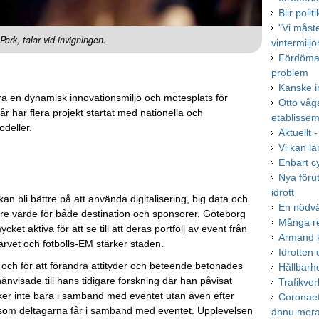
Blir poli
"Vi måst
rk, talar vid invigningen.
vintermiljö
Fördöman
problem
Kanske i
ra en dynamisk innovationsmiljö och mötesplats för
Otto våg
år har flera projekt startat med nationella och
etablisse
odeller.
Aktuellt 
Vi kan lä
Enbart cy
Nya förut
idrott
an bli bättre på att använda digitalisering, big data och
En nödvä
törre värde för både destination och sponsorer. Göteborg
Många re
t aktiva för att se till att deras portfölj av event från
Armand k
arvet och fotbolls-EM stärker staden.
Idrotten
 och för att förändra attityder och beteende betonades
Hållbarh
nvisade till hans tidigare forskning där han påvisat
Trafikver
er inte bara i samband med eventet utan även efter
Coronaef
 som deltagarna får i samband med eventet. Upplevelsen
ännu mera