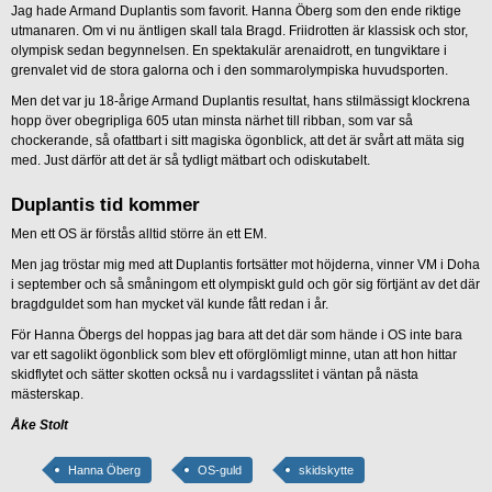
Jag hade Armand Duplantis som favorit. Hanna Öberg som den ende riktige
utmanaren. Om vi nu äntligen skall tala Bragd. Friidrotten är klassisk och stor,
olympisk sedan begynnelsen. En spektakulär arenaidrott, en tungviktare i
grenvalet vid de stora galorna och i den sommarolympiska huvudsporten.
Men det var ju 18-årige Armand Duplantis resultat, hans stilmässigt klockrena
hopp över obegripliga 605 utan minsta närhet till ribban, som var så
chockerande, så ofattbart i sitt magiska ögonblick, att det är svårt att mäta sig
med. Just därför att det är så tydligt mätbart och odiskutabelt.
Duplantis tid kommer
Men ett OS är förstås alltid större än ett EM.
Men jag tröstar mig med att Duplantis fortsätter mot höjderna, vinner VM i Doha
i september och så småningom ett olympiskt guld och gör sig förtjänt av det där
bragdguldet som han mycket väl kunde fått redan i år.
För Hanna Öbergs del hoppas jag bara att det där som hände i OS inte bara
var ett sagolikt ögonblick som blev ett oförglömligt minne, utan att hon hittar
skidflytet och sätter skotten också nu i vardagsslitet i väntan på nästa
mästerskap.
Åke Stolt
Hanna Öberg
OS-guld
skidskytte