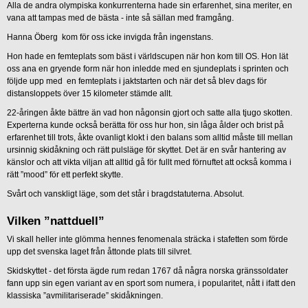
Alla de andra olympiska konkurrenterna hade sin erfarenhet, sina meriter, en
vana att tampas med de bästa - inte så sällan med framgång.
Hanna Öberg kom för oss icke invigda från ingenstans.
Hon hade en femteplats som bäst i världscupen när hon kom till OS. Hon lät
oss ana en gryende form när hon inledde med en sjundeplats i sprinten och
följde upp med en femteplats i jaktstarten och när det så blev dags för
distansloppets över 15 kilometer stämde allt.
22-åringen åkte bättre än vad hon någonsin gjort och satte alla tjugo skotten.
Experterna kunde också berätta för oss hur hon, sin låga ålder och brist på
erfarenhet till trots, åkte ovanligt klokt i den balans som alltid måste till mellan
ursinnig skidåkning och rätt pulsläge för skyttet. Det är en svår hantering av
känslor och att vikta viljan att alltid gå för fullt med förnuftet att också komma i
rätt ”mood” för ett perfekt skytte.
Svårt och vanskligt läge, som det står i bragdstatuterna. Absolut.
Vilken ”nattduell”
Vi skall heller inte glömma hennes fenomenala sträcka i stafetten som förde
upp det svenska laget från åttonde plats till silvret.
Skidskyttet - det första ägde rum redan 1767 då några norska gränssoldater
fann upp sin egen variant av en sport som numera, i popularitet, nått i ifatt den
klassiska ”avmilitariserade” skidåkningen.