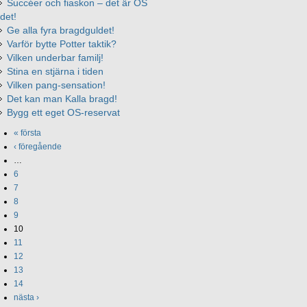
Succéer och fiaskon – det är OS
det!
Ge alla fyra bragdguldet!
Varför bytte Potter taktik?
Vilken underbar familj!
Stina en stjärna i tiden
Vilken pang-sensation!
Det kan man Kalla bragd!
Bygg ett eget OS-reservat
« första
‹ föregående
…
6
7
8
9
10
11
12
13
14
nästa ›