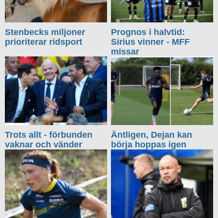
Stenbecks miljoner
Prognos i halvtid:
prioriterar ridsport
Sirius vinner - MFF
missar
Trots allt - förbunden
Äntligen, Dejan kan
vaknar och vänder
börja hoppas igen