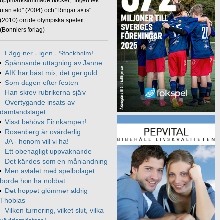
uppmärksammade böcker, "Ingen lek
utan eld" (2004) och "Ringar av is"
(2010) om de olympiska spelen.
(Bonniers förlag)
Lägg ner - igen - Stockholm!
Spännande uttagning av Janne
AIK har bäst mix, det ger guld
Som dagen efter festen
Han skrev rubrikerna själv
Övertygande insats av
damlandslaget
Visst behövs Finnkampen!
Rosenberg är ovärderlig
JA - honom vill vi ha!
Ett obehagligt uppvaknande
Det kändes som en månlandning
Men avtalet med spelbolaget
borde hon ha nobbat
Det hoppet glömmer aldrig
Thobias
Vilken turnering, vilket slut, vilka