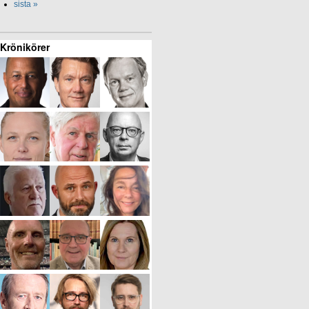
sista »
Krönikörer