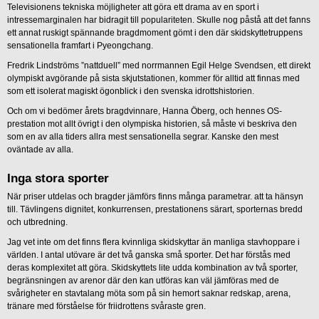
Televisionens tekniska möjligheter att göra ett drama av en sport i
intressemarginalen har bidragit till populariteten. Skulle nog påstå att det fanns
ett annat ruskigt spännande bragdmoment gömt i den där skidskyttetruppens
sensationella framfart i Pyeongchang.
Fredrik Lindströms ”nattduell” med norrmannen Egil Helge Svendsen, ett direkt
olympiskt avgörande på sista skjutstationen, kommer för alltid att finnas med
som ett isolerat magiskt ögonblick i den svenska idrottshistorien.
Och om vi bedömer årets bragdvinnare, Hanna Öberg, och hennes OS-
prestation mot allt övrigt i den olympiska historien, så måste vi beskriva den
som en av alla tiders allra mest sensationella segrar. Kanske den mest
oväntade av alla.
Inga stora sporter
När priser utdelas och bragder jämförs finns många parametrar. att ta hänsyn
till. Tävlingens dignitet, konkurrensen, prestationens särart, sporternas bredd
och utbredning.
Jag vet inte om det finns flera kvinnliga skidskyttar än manliga stavhoppare i
världen. I antal utövare är det två ganska små sporter. Det har förstås med
deras komplexitet att göra. Skidskyttets lite udda kombination av två sporter,
begränsningen av arenor där den kan utföras kan väl jämföras med de
svårigheter en stavtalang möta som på sin hemort saknar redskap, arena,
tränare med förståelse för friidrottens svåraste gren.