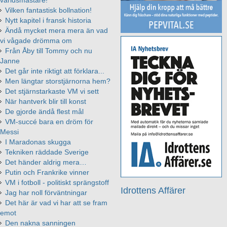
världsmästare!
Vilken fantastisk bollnation!
Nytt kapitel i fransk historia
Ändå mycket mera mera än vad
vi vågade drömma om
Från Åby till Tommy och nu
Janne
Det går inte riktigt att förklara...
Men längtar storstjärnorna hem?
Det stjärnstarkaste VM vi sett
När hantverk blir till konst
De gjorde ändå flest mål
VM-succé bara en dröm för
Messi
I Maradonas skugga
Tekniken räddade Sverige
Det händer aldrig mera…
Putin och Frankrike vinner
VM i fotboll - politiskt sprängstoff
Idrottens Affärer
Jag har noll förväntningar
Det här är vad vi har att se fram
emot
Den nakna sanningen