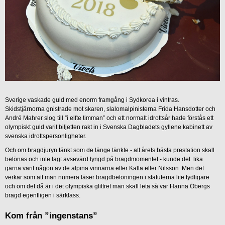
Sverige vaskade guld med enorm framgång i Sydkorea i vintras.
Skidstjärnorna gnistrade mot skaren, slalomalpinisterna Frida Hansdotter och
André Mahrer slog till ”i elfte timman” och ett normalt idrottsår hade förstås ett
olympiskt guld varit biljetten rakt in i Svenska Dagbladets gyllene kabinett av
svenska idrottspersonligheter.
Och om bragdjuryn tänkt som de länge tänkte - att årets bästa prestation skall
belönas och inte lagt avsevärd tyngd på bragdmomentet - kunde det lika
gärna varit någon av de alpina vinnarna eller Kalla eller Nilsson. Men det
verkar som att man numera läser bragdbetoningen i statuterna lite tydligare
och om det då är i det olympiska glittret man skall leta så var Hanna Öbergs
bragd egentligen i särklass.
Kom från ”ingenstans”