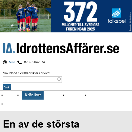
Mail
070 - 5647374
Sök bland 12.000 artiklar i arkivet:
Nyheter
Krönikor
Sport & spel
Nyhetsbrev
Arkiv
Om Idrottens Affärer
En av de största