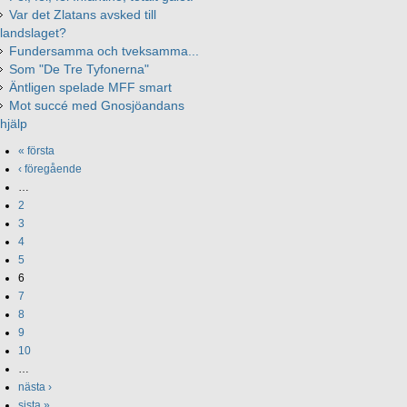
Var det Zlatans avsked till
landslaget?
Fundersamma och tveksamma...
Som "De Tre Tyfonerna"
Äntligen spelade MFF smart
Mot succé med Gnosjöandans
hjälp
« första
‹ föregående
…
2
3
4
5
6
7
8
9
10
…
nästa ›
sista »