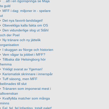
…att i en ögonspringa se Maja
ta guld
MFF i dag: miljoner in - spelare
ut
Det nya favorit-landslaget!
Obevekliga kalla fakta om OS
Den vidunderlige slog ut Ståhl
och der Poel
Ny tränare och ny jättelik
organisation
I skuggan av Norge och historien
Vem vågar ta jobbet i MFF?
Tillbaka där Helsingborg hör
hemma
Ynkligt svarat av Ygeman!
Karismatisk skrinnare i innerspår
Tuff säsong, men MFF
belönades till slut
Tränaren som imponerat mest i
allsvenskan
Kvalfyllda matcher som många
minns
Fel, fel, fel Infantino, totalt galet!