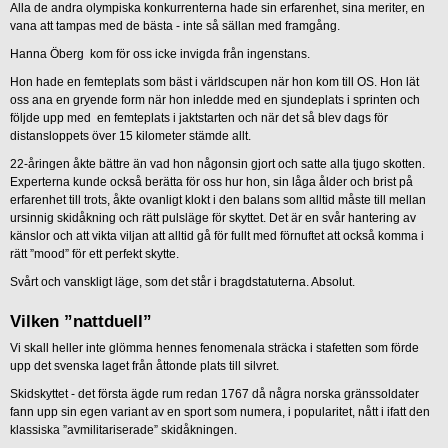
Alla de andra olympiska konkurrenterna hade sin erfarenhet, sina meriter, en
vana att tampas med de bästa - inte så sällan med framgång.
Hanna Öberg kom för oss icke invigda från ingenstans.
Hon hade en femteplats som bäst i världscupen när hon kom till OS. Hon lät
oss ana en gryende form när hon inledde med en sjundeplats i sprinten och
följde upp med en femteplats i jaktstarten och när det så blev dags för
distansloppets över 15 kilometer stämde allt.
22-åringen åkte bättre än vad hon någonsin gjort och satte alla tjugo skotten.
Experterna kunde också berätta för oss hur hon, sin låga ålder och brist på
erfarenhet till trots, åkte ovanligt klokt i den balans som alltid måste till mellan
ursinnig skidåkning och rätt pulsläge för skyttet. Det är en svår hantering av
känslor och att vikta viljan att alltid gå för fullt med förnuftet att också komma i
rätt ”mood” för ett perfekt skytte.
Svårt och vanskligt läge, som det står i bragdstatuterna. Absolut.
Vilken ”nattduell”
Vi skall heller inte glömma hennes fenomenala sträcka i stafetten som förde
upp det svenska laget från åttonde plats till silvret.
Skidskyttet - det första ägde rum redan 1767 då några norska gränssoldater
fann upp sin egen variant av en sport som numera, i popularitet, nått i ifatt den
klassiska ”avmilitariserade” skidåkningen.