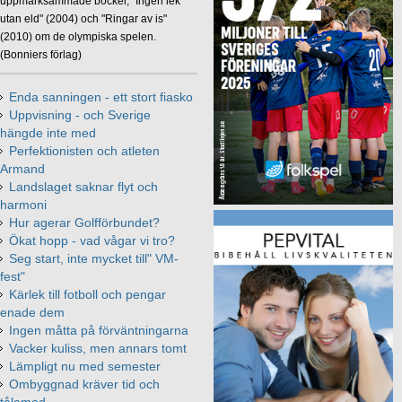
uppmärksammade böcker, "Ingen lek
utan eld" (2004) och "Ringar av is"
(2010) om de olympiska spelen.
(Bonniers förlag)
Enda sanningen - ett stort fiasko
Uppvisning - och Sverige
hängde inte med
Perfektionisten och atleten
Armand
Landslaget saknar flyt och
harmoni
Hur agerar Golfförbundet?
Ökat hopp - vad vågar vi tro?
Seg start, inte mycket till" VM-
fest"
Kärlek till fotboll och pengar
enade dem
Ingen måtta på förväntningarna
Vacker kuliss, men annars tomt
Lämpligt nu med semester
Ombyggnad kräver tid och