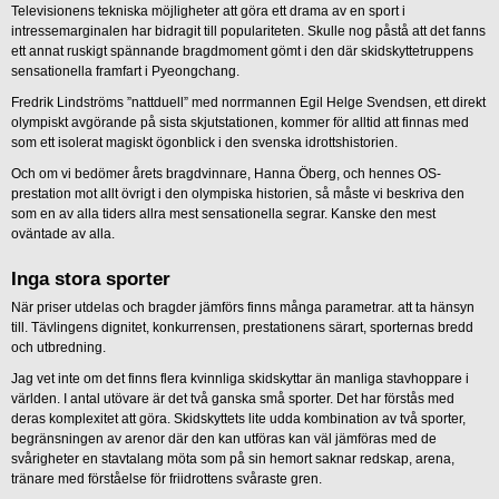
Televisionens tekniska möjligheter att göra ett drama av en sport i
intressemarginalen har bidragit till populariteten. Skulle nog påstå att det fanns
ett annat ruskigt spännande bragdmoment gömt i den där skidskyttetruppens
sensationella framfart i Pyeongchang.
Fredrik Lindströms ”nattduell” med norrmannen Egil Helge Svendsen, ett direkt
olympiskt avgörande på sista skjutstationen, kommer för alltid att finnas med
som ett isolerat magiskt ögonblick i den svenska idrottshistorien.
Och om vi bedömer årets bragdvinnare, Hanna Öberg, och hennes OS-
prestation mot allt övrigt i den olympiska historien, så måste vi beskriva den
som en av alla tiders allra mest sensationella segrar. Kanske den mest
oväntade av alla.
Inga stora sporter
När priser utdelas och bragder jämförs finns många parametrar. att ta hänsyn
till. Tävlingens dignitet, konkurrensen, prestationens särart, sporternas bredd
och utbredning.
Jag vet inte om det finns flera kvinnliga skidskyttar än manliga stavhoppare i
världen. I antal utövare är det två ganska små sporter. Det har förstås med
deras komplexitet att göra. Skidskyttets lite udda kombination av två sporter,
begränsningen av arenor där den kan utföras kan väl jämföras med de
svårigheter en stavtalang möta som på sin hemort saknar redskap, arena,
tränare med förståelse för friidrottens svåraste gren.