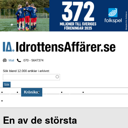
Mail
070 - 5647374
Sök bland 12.000 artiklar i arkivet:
Nyheter
Krönikor
Sport & spel
Nyhetsbrev
Arkiv
Om Idrottens Affärer
En av de största