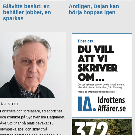
Blåvitts beslut: en
Äntligen, Dejan kan
behåller jobbet, en
börja hoppas igen
sparkas
ÅKE STOLT
Författare och föreläsare, f d sportchef
och krönikör på Sydsvenska Dagbladet.
Åke Stolt har på plats bevakat 15
olympiska spel och skrivit två