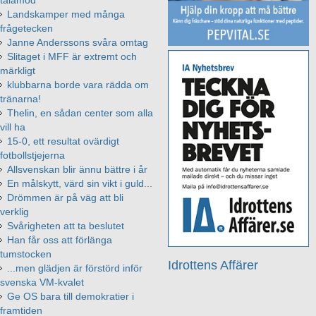
tålamod
Landskamper med många
frågetecken
Janne Anderssons svåra omtag
Slitaget i MFF är extremt och
märkligt
klubbarna borde vara rädda om
tränarna!
Thelin, en sådan center som alla
vill ha
15-0, ett resultat ovärdigt
fotbollstjejerna
Allsvenskan blir ännu bättre i år
En målskytt, värd sin vikt i guld...
Drömmen är på väg att bli
verklig
Svårigheten att ta beslutet
Han får oss att förlänga
tumstocken
Idrottens Affärer
...men glädjen är förstörd inför
svenska VM-kvalet
Ge OS bara till demokratier i
framtiden