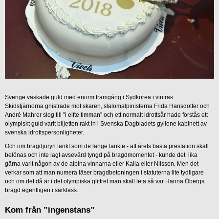
Sverige vaskade guld med enorm framgång i Sydkorea i vintras.
Skidstjärnorna gnistrade mot skaren, slalomalpinisterna Frida Hansdotter och
André Mahrer slog till ”i elfte timman” och ett normalt idrottsår hade förstås ett
olympiskt guld varit biljetten rakt in i Svenska Dagbladets gyllene kabinett av
svenska idrottspersonligheter.
Och om bragdjuryn tänkt som de länge tänkte - att årets bästa prestation skall
belönas och inte lagt avsevärd tyngd på bragdmomentet - kunde det lika
gärna varit någon av de alpina vinnarna eller Kalla eller Nilsson. Men det
verkar som att man numera läser bragdbetoningen i statuterna lite tydligare
och om det då är i det olympiska glittret man skall leta så var Hanna Öbergs
bragd egentligen i särklass.
Kom från ”ingenstans”