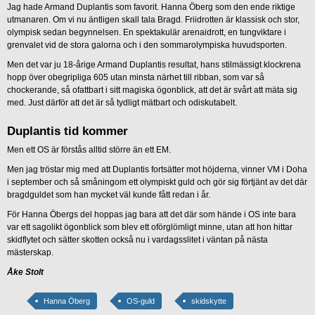
Jag hade Armand Duplantis som favorit. Hanna Öberg som den ende riktige
utmanaren. Om vi nu äntligen skall tala Bragd. Friidrotten är klassisk och stor,
olympisk sedan begynnelsen. En spektakulär arenaidrott, en tungviktare i
grenvalet vid de stora galorna och i den sommarolympiska huvudsporten.
Men det var ju 18-årige Armand Duplantis resultat, hans stilmässigt klockrena
hopp över obegripliga 605 utan minsta närhet till ribban, som var så
chockerande, så ofattbart i sitt magiska ögonblick, att det är svårt att mäta sig
med. Just därför att det är så tydligt mätbart och odiskutabelt.
Duplantis tid kommer
Men ett OS är förstås alltid större än ett EM.
Men jag tröstar mig med att Duplantis fortsätter mot höjderna, vinner VM i Doha
i september och så småningom ett olympiskt guld och gör sig förtjänt av det där
bragdguldet som han mycket väl kunde fått redan i år.
För Hanna Öbergs del hoppas jag bara att det där som hände i OS inte bara
var ett sagolikt ögonblick som blev ett oförglömligt minne, utan att hon hittar
skidflytet och sätter skotten också nu i vardagsslitet i väntan på nästa
mästerskap.
Åke Stolt
Hanna Öberg
OS-guld
skidskytte