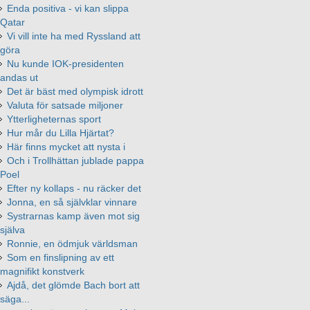
Enda positiva - vi kan slippa
Qatar
Vi vill inte ha med Ryssland att
göra
Nu kunde IOK-presidenten
andas ut
Det är bäst med olympisk idrott
Valuta för satsade miljoner
Ytterligheternas sport
Hur mår du Lilla Hjärtat?
Här finns mycket att nysta i
Och i Trollhättan jublade pappa
Poel
Efter ny kollaps - nu räcker det
Jonna, en så självklar vinnare
Systrarnas kamp även mot sig
själva
Ronnie, en ödmjuk världsman
Som en finslipning av ett
magnifikt konstverk
Ajdå, det glömde Bach bort att
säga...