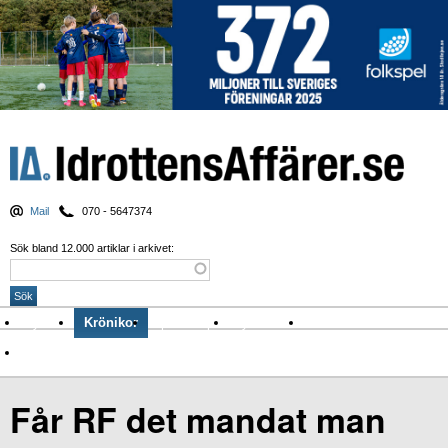
Mail
070 - 5647374
Sök bland 12.000 artiklar i arkivet:
Nyheter
Krönikor
Sport & spel
Nyhetsbrev
Arkiv
Om Idrottens Affärer
Får RF det mandat man