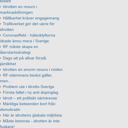
Bislett
Idrotten en resurs i
marknadsföringen
Hållbarhet kräver engagemang
Trafikverket gör det värre för
idrotten
Coronaeffekt - hälsoklyftorna
ökade ännu mera i Sverige
RF måste skapa en
återstartsstrategi
Dags att på allvar förstå
jämlikhet
Idrotten en enorm resurs i nöden
RF-stämmans beslut gäller,
men...
Problem ute i idrotts-Sverige
Första fallet i ny anti dopinglag
Idrott – ett politiskt särintresse
Märkliga beteenden bort från
demokratin
Här är idrottens glabala miljölista
Måste betonas - idrotten är inte
fuskare!