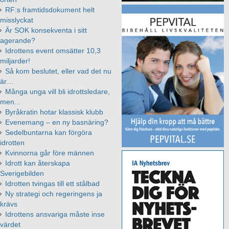
RF:s framtidsdokument helt
misslyckat
Är SOK konsekventa i sitt
agerande?
Idrottens event omsätter 10,3
miljarder!
Så kom beslutet, eller vad det nu
är…
Många unga vill bli idrottsledare,
men...
Byråkratin hotar klassisk klubb
Evenemang – en ny basnäring?
Sedelbuntarna kan förgöra
idrotten
Kvinnorna går före männen
Idrott kan återskapa
Sverigebilden
Idrotten tvingas till ett stålbad
Ny strategi och regeringens ja
krävs
Idrottens ansvariga måste inse
värdet