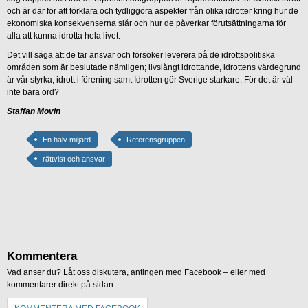
och är där för att förklara och tydliggöra aspekter från olika idrotter kring hur de
ekonomiska konsekvenserna slår och hur de påverkar förutsättningarna för
alla att kunna idrotta hela livet.
Det vill säga att de tar ansvar och försöker leverera på de idrottspolitiska
områden som är beslutade nämligen; livslångt idrottande, idrottens värdegrund
är vår styrka, idrott i förening samt Idrotten gör Sverige starkare. För det är väl
inte bara ord?
Staffan Movin
En halv miljard
Referensgruppen
rättvist och ansvar
Kommentera
Vad anser du? Låt oss diskutera, antingen med Facebook – eller med
kommentarer direkt på sidan.