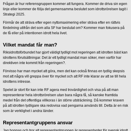
Frågan är hur referensgruppen kommer att fungera. Kommer de driva sin egen
linje eller kommer de följa det gemensamma beslutet som idrottsrörelsen tagit i
Strategi 2025.
Förmår de att sträva efter egen nyttomaximering eller sträva efter en rättvis
fördelning utifrån det som alla SF har beslutat om? Kommer man fokusera på
de få eller på intentionen idrott hela livet.
Vilket mandat får man?
Riksidrottsförbundet har gjort väldigt tydligt mot regeringen att idrotten bäst kan
idrottens förutsättningar. Det är ett tydligt mandat man söker, men varför har
direktiven inte kommit från regeringen?.
Förvisso har man mycket att göra, men det kan också finnas en tydlig skepsis
mot att några vill greppa över för mycket och att RF inte klarar av att se till hela
idrottens intresse.
Spelet är stort för kan inte RF agera med trovärdighet och visa på att man
representerar hela idrottsrörelsen utan bara några få, så kanske framtida
medel från det offentliga villkoras i än större utsträckning. Då kommer kraven
på att idrotten tydligare ska redovisa vad pengarna används till. Detta är en risk
som är verklighet i andra länder.
Representantgruppens ansvar
Jag hoppas och tror att representantgruppen är representanter för svensk idrott