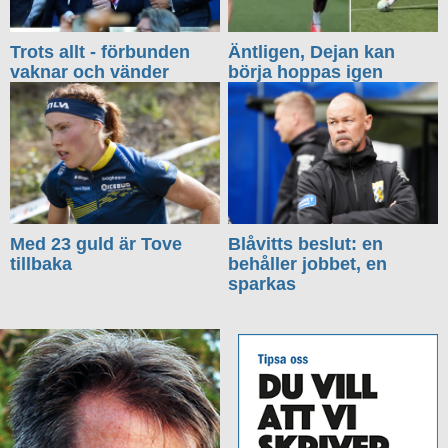
Trots allt - förbunden
Äntligen, Dejan kan
vaknar och vänder
börja hoppas igen
Med 23 guld är Tove
Blåvitts beslut: en
tillbaka
behåller jobbet, en
sparkas