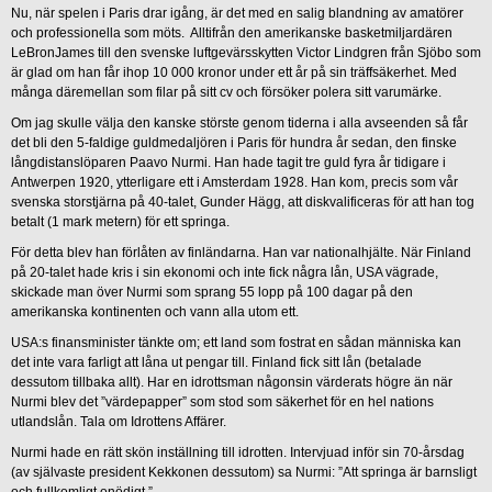
Nu, när spelen i Paris drar igång, är det med en salig blandning av amatörer
och professionella som möts. Alltifrån den amerikanske basketmiljardären
LeBronJames till den svenske luftgevärsskytten Victor Lindgren från Sjöbo som
är glad om han får ihop 10 000 kronor under ett år på sin träffsäkerhet. Med
många däremellan som filar på sitt cv och försöker polera sitt varumärke.
Om jag skulle välja den kanske störste genom tiderna i alla avseenden så får
det bli den 5-faldige guldmedaljören i Paris för hundra år sedan, den finske
långdistanslöparen Paavo Nurmi. Han hade tagit tre guld fyra år tidigare i
Antwerpen 1920, ytterligare ett i Amsterdam 1928. Han kom, precis som vår
svenska storstjärna på 40-talet, Gunder Hägg, att diskvalificeras för att han tog
betalt (1 mark metern) för ett springa.
För detta blev han förlåten av finländarna. Han var nationalhjälte. När Finland
på 20-talet hade kris i sin ekonomi och inte fick några lån, USA vägrade,
skickade man över Nurmi som sprang 55 lopp på 100 dagar på den
amerikanska kontinenten och vann alla utom ett.
USA:s finansminister tänkte om; ett land som fostrat en sådan människa kan
det inte vara farligt att låna ut pengar till. Finland fick sitt lån (betalade
dessutom tillbaka allt). Har en idrottsman någonsin värderats högre än när
Nurmi blev det ”värdepapper” som stod som säkerhet för en hel nations
utlandslån. Tala om Idrottens Affärer.
Nurmi hade en rätt skön inställning till idrotten. Intervjuad inför sin 70-årsdag
(av självaste president Kekkonen dessutom) sa Nurmi: ”Att springa är barnsligt
och fullkomligt onödigt.”