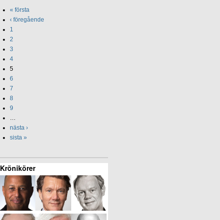
« första
‹ föregående
1
2
3
4
5
6
7
8
9
…
nästa ›
sista »
Krönikörer