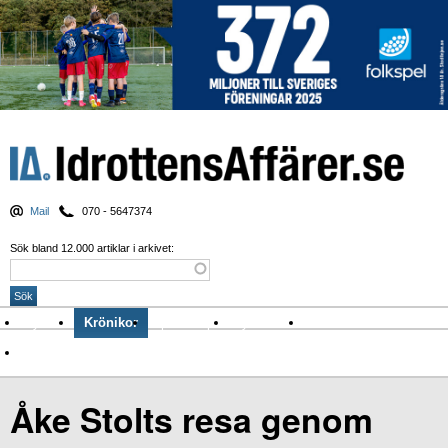
Mail
070 - 5647374
Sök bland 12.000 artiklar i arkivet:
Nyheter
Krönikor
Sport & spel
Nyhetsbrev
Arkiv
Om Idrottens Affärer
Åke Stolts resa genom