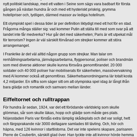
nytt politiskt landskap, med ett vatten i Seine som sägs vara badbart för första
gången på nästan hundra år och med ett hysteriskt priskrig, grymma
hotellpriser och, tydligen, därmed massor av lediga hotellrum.
Ett olympiskt spel i dessa tider är per definition liktydigt med ett hot för en stad.
Frågorna många ställer sig: vad kommer Putin att ställa till med som svar på att
landet inte får medverka? Hur går det med säkerheten; Paris är ett utpekat mål
för terrorism? Ingen är väl särskilt förvånad om strejker kommer att störa
arrangemanget.
I Frankrike är det väl alltid någon grupp som strejkar. Man talar om
renhållningsarbetarna, järnvägsarbetarna, flygpersonal, poliser och brandmän
som med diverse aktioner skulle kunna försvåra genomförandet. 20 000
soldater och 40 000 poliser har mobiliserats för säkerheten, massövervakning
med AI kommer också att genomföras. Säkerhetsanordningarna lär totalt kosta
4,2 miljarder. En siffra som säger sitt om att olympiska spel idag är långt ifrån
bara glädje och romantik och samvaro mellan länder.
Eiffeltornet och rulltrappan
För hundra år sedan, 1924, var det ett förödande världskrig som skulle
glömmas, sår som skulle läkas, hopp och glädje som måste ges plats.
Nöjesstaden Paris var förstås extra lämplig skådeplats och det var soligt, hett
och färgsprakande när 3000 deltagare samlades till tävling. Och, hör och
häpna, med 126 kvinnor i startlistorna. Det var inte spelens skapare, parisaren
Pierre de Coubertin, särskilt glad över. Han tyckte inte att kvinnor hörde hemma