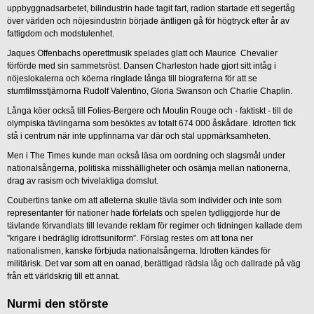
uppbyggnadsarbetet, bilindustrin hade tagit fart, radion startade ett segertåg
över världen och nöjesindustrin började äntligen gå för högtryck efter år av
fattigdom och modstulenhet.
Jaques Offenbachs operettmusik spelades glatt och Maurice Chevalier
förförde med sin sammetsröst. Dansen Charleston hade gjort sitt intåg i
nöjeslokalerna och köerna ringlade långa till biograferna för att se
stumfilmsstjärnorna Rudolf Valentino, Gloria Swanson och Charlie Chaplin.
Långa köer också till Folies-Bergere och Moulin Rouge och - faktiskt - till de
olympiska tävlingarna som besöktes av totalt 674 000 åskådare. Idrotten fick
stå i centrum när inte uppfinnarna var där och stal uppmärksamheten.
Men i The Times kunde man också läsa om oordning och slagsmål under
nationalsångerna, politiska misshälligheter och osämja mellan nationerna,
drag av rasism och tvivelaktiga domslut.
Coubertins tanke om att atleterna skulle tävla som individer och inte som
representanter för nationer hade förfelats och spelen tydliggjorde hur de
tävlande förvandlats till levande reklam för regimer och tidningen kallade dem
”krigare i bedräglig idrottsuniform”. Förslag restes om att tona ner
nationalismen, kanske förbjuda nationalsångerna. Idrotten kändes för
militärisk. Det var som att en oanad, berättigad rädsla låg och dallrade på väg
från ett världskrig till ett annat.
Nurmi den störste