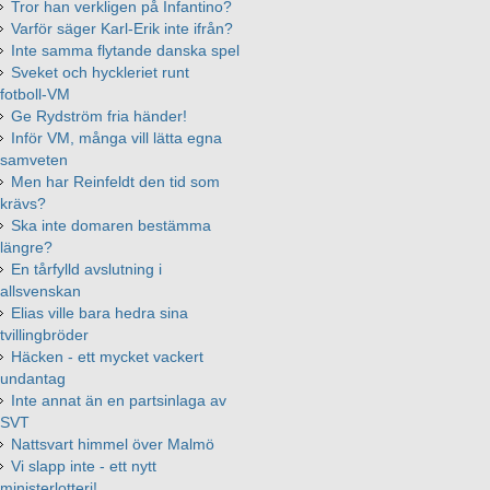
Tror han verkligen på Infantino?
Varför säger Karl-Erik inte ifrån?
Inte samma flytande danska spel
Sveket och hyckleriet runt
fotboll-VM
Ge Rydström fria händer!
Inför VM, många vill lätta egna
samveten
Men har Reinfeldt den tid som
krävs?
Ska inte domaren bestämma
längre?
En tårfylld avslutning i
allsvenskan
Elias ville bara hedra sina
tvillingbröder
Häcken - ett mycket vackert
undantag
Inte annat än en partsinlaga av
SVT
Nattsvart himmel över Malmö
Vi slapp inte - ett nytt
ministerlotteri!