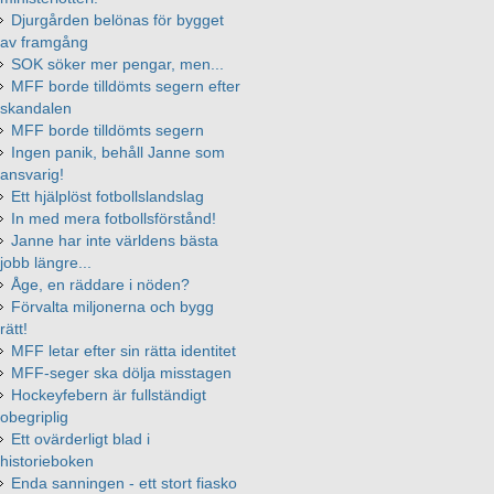
Djurgården belönas för bygget
av framgång
SOK söker mer pengar, men...
MFF borde tilldömts segern efter
skandalen
MFF borde tilldömts segern
Ingen panik, behåll Janne som
ansvarig!
Ett hjälplöst fotbollslandslag
In med mera fotbollsförstånd!
Janne har inte världens bästa
jobb längre...
Åge, en räddare i nöden?
Förvalta miljonerna och bygg
rätt!
MFF letar efter sin rätta identitet
MFF-seger ska dölja misstagen
Hockeyfebern är fullständigt
obegriplig
Ett ovärderligt blad i
historieboken
Enda sanningen - ett stort fiasko