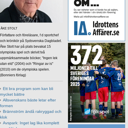
ÅKE STOLT
Författare och föreläsare, f d sportchef
och krönikör på Sydsvenska Dagbladet.
Åke Stolt har på plats bevakat 15
olympiska spel och skrivit två
uppmärksammade böcker, "Ingen lek
utan eld" (2004) och "Ringar av is"
(2010) om de olympiska spelen.
(Bonniers förlag)
Ett bra program som kan bli
mycket bättre
Allsvenskans bäste letar efter
formen
Brännström ändå rakryggad och
klok
Avspark: Inget lag lika komplett