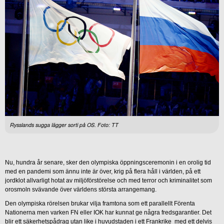
Rysslands sugga lägger sorti på OS. Foto: TT
Nu, hundra år senare, sker den olympiska öppningsceremonin i en orolig tid
med en pandemi som ännu inte är över, krig på flera håll i världen, på ett
jordklot allvarligt hotat av miljöförstörelse och med terror och kriminalitet som
orosmoln svävande över världens största arrangemang.
Den olympiska rörelsen brukar vilja framtona som ett parallellt Förenta
Nationerna men varken FN eller IOK har kunnat ge några fredsgarantier. Det
blir ett säkerhetspådrag utan like i huvudstaden i ett Frankrike med ett delvis