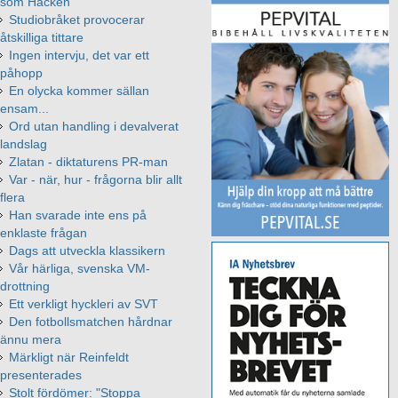
som Häcken
Studiobråket provocerar
åtskilliga tittare
Ingen intervju, det var ett
påhopp
En olycka kommer sällan
ensam...
Ord utan handling i devalverat
landslag
Zlatan - diktaturens PR-man
Var - när, hur - frågorna blir allt
flera
Han svarade inte ens på
enklaste frågan
Dags att utveckla klassikern
Vår härliga, svenska VM-
drottning
Ett verkligt hyckleri av SVT
Den fotbollsmatchen hårdnar
ännu mera
Märkligt när Reinfeldt
presenterades
Stolt fördömer: "Stoppa