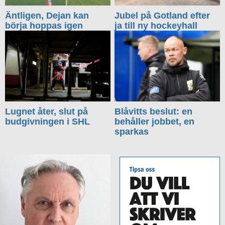
Äntligen, Dejan kan
Jubel på Gotland efter
börja hoppas igen
ja till ny hockeyhall
Lugnet åter, slut på
Blåvitts beslut: en
budgivningen i SHL
behåller jobbet, en
sparkas