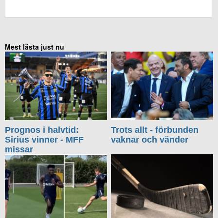
KOMMENTERA UTAN FACEBOOK
Mest lästa just nu
Prognos i halvtid:
Trots allt - förbunden
Sirius vinner - MFF
vaknar och vänder
missar