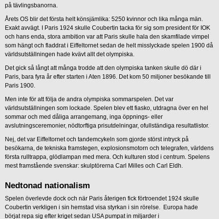
på tävlingsbanorna.
Årets OS blir det första helt könsjämlika: 5250 kvinnor och lika många män.
Exakt avvägt. I Paris 1924 skulle Coubertin tacka för sig som president för IOK
och hans enda, stora ambition var att Paris skulle hala den skamfilade vimpel
som hängt och fladdrat i Eiffeltornet sedan de helt misslyckade spelen 1900 då
världsutställningen hade kvävt allt det olympiska.
Det gick så långt att många trodde att den olympiska tanken skulle dö där i
Paris, bara fyra år efter starten i Aten 1896. Det kom 50 miljoner besökande till
Paris 1900.
Men inte för att följa de andra olympiska sommarspelen. Det var
världsutställningen som lockade. Spelen blev ett fiasko, utdragna över en hel
sommar och med dåliga arrangemang, inga öppnings- eller
avslutningsceremonier, nödtorftiga prisutdelningar, ofullständiga resultatlistor.
Nej, det var Eiffeltornet och tandemcykeln som gjorde störst intryck på
besökarna, de tekniska framstegen, explosionsmotorn och telegrafen, världens
första rulltrappa, glödlampan med mera. Och kulturen stod i centrum. Spelens
mest framstående svenskar: skulptörerna Carl Milles och Carl Eldh.
Nedtonad nationalism
Spelen överlevde dock och när Paris återigen fick förtroendet 1924 skulle
Coubertin verkligen i sin hemstad visa styrkan i sin rörelse. Europa hade
börjat repa sig efter kriget sedan USA pumpat in miljarder i