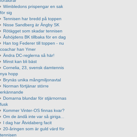
föräldrar
Wimbledons prispengar en sak
för sig
Tennisen har bredd på toppen
Nisse Sandberg är Ängby SK
Rötägget som skadar tennisen
Åshöjdens BK tillbaka för en dag
Han tog Federer till toppen - nu
coachar han Ymer
Ändra DC-reglerna så här!
Minst kan bli bäst
Cornelia, 23, svensk damtennis
nya hopp
Brynäs unika mångmiljonavtal
Norman förtjänar större
erkännande
Domarna blundar för stjärnornas
fusk
Kommer Vinter-OS finnas kvar?
Om de ändå inte var så giriga...​
I dag har Åtvidaberg facit
20-åringen som är guld värd för
tennisen