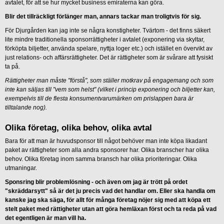
avtalet, för att se hur mycket business emiraterna kan göra.
Blir det tillräckligt förlänger man, annars tackar man troligtvis för sig.
För Djurgården kan jag inte se några konstigheter. Tvärtom - det finns säkert
lite mindre traditionella sponsorrättigheter i avtalet (exponering via skyltar,
förköpta biljetter, använda spelare, nyttja loger etc.) och istället en övervikt av
just relations- och affärsrättigheter. Det är rättigheter som är svårare att fysiskt
ta på.
Rättigheter man måste "förstå", som ställer motkrav på engagemang och som
inte kan säljas till "vem som helst" (vilket i princip exponering och biljetter kan,
exempelvis till de flesta konsumentvarumärken om prislappen bara är
tilltalande nog).
Olika företag, olika behov, olika avtal
Bara för att man är huvudsponsor till något behöver man inte köpa likadant
paket av rättigheter som alla andra sponsorer har. Olika branscher har olika
behov. Olika företag inom samma bransch har olika prioriteringar. Olika
utmaningar.
Sponsring blir problemlösning - och även om jag är trött på ordet
"skräddarsytt" så är det ju precis vad det handlar om. Eller ska handla om
kanske jag ska säga, för allt för många företag nöjer sig med att köpa ett
stelt paket med rättigheter utan att göra hemläxan först och ta reda på vad
det egentligen är man vill ha.