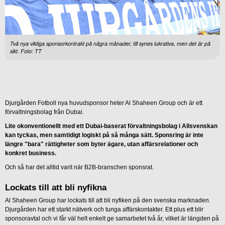
Två nya viktiga sponsorkontrakt på några månader, till synes lukrativa, men det är på
sikt. Foto: TT
Djurgården Fotboll nya huvudsponsor heter Al Shaheen Group och är ett
förvaltningsbolag från Dubai.
Lite okonventionellt med ett Dubai-baserat förvaltningsbolag i Allsvenskan
kan tyckas, men samtidigt logiskt på så många sätt. Sponsring är inte
längre "bara" rättigheter som byter ägare, utan affärsrelationer och
konkret business.
Och så har det alltid varit när B2B-branschen sponsrat.
Lockats till att bli nyfikna
Al Shaheen Group har lockats till att bli nyfiken på den svenska marknaden.
Djurgården har ett starkt nätverk och tunga affärskontakter. Ett plus ett blir
sponsoravtal och vi får väl helt enkelt ge samarbetet två år, vilket är längden på