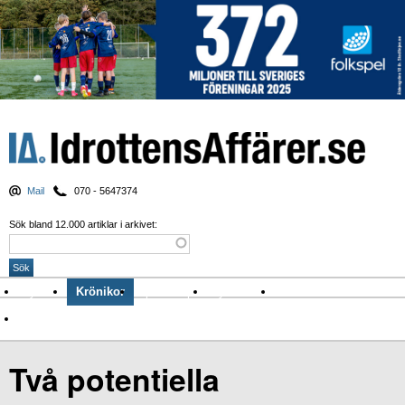
Mail
070 - 5647374
Sök bland 12.000 artiklar i arkivet:
Nyheter
Krönikor
Sport & spel
Nyhetsbrev
Arkiv
Om Idrottens Affärer
Två potentiella