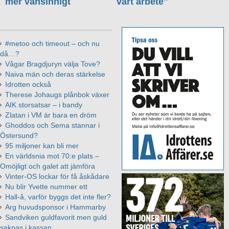
mer vansinnigt
vårt arbete"
#metoo och timeout – och nu
då…?
Vågar Bragdjuryn välja Tove?
Naiva män och deras stärkelse
Idrotten också
Therese Johaugs plånbok växer
AIK storsatsar – i bandy
Zlatan i VM är bara en dröm
Ghoddos och Sema stannar i
Östersund?
95 miljoner kan bli mer
En världsnia mot 70:e plats –
Omöjligt och galet att jämföra
Vinter-OS lockar för få åskådare
Nu blir Yvette nummer ett
Hall-å, varför byggs det inte fler?
Arg huvudsponsor i Hammarby
Sandviken guldfavorit men guld
saknas i kassan