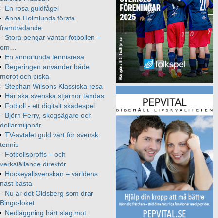
En rosa guldfågel
Anna Holmlunds första
framträdande
Stora pengar väntar fotbollen –
om…
En annorlunda tennisresa
Regeringen använder både
morot och piska
Stephan Wilsons Klassiska resa
Här ska svenska stjärnor tändas
Fotboll - ett digitalt skådespel
Björn Ferry, skogsägare och
dollarmiljonär
TV-avtalet guld värt för svensk
tennis
Fotbollsproffs – och
verkställande direktör
Hockeyallsvenskan – världens
näst bästa
Nu är det Oldsberg som drar
Bingo-loket
Nedläggning hårt slag mot