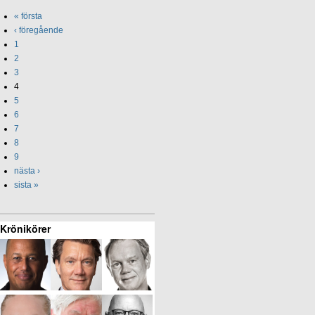
« första
‹ föregående
1
2
3
4
5
6
7
8
9
nästa ›
sista »
Krönikörer