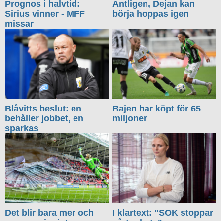
Prognos i halvtid:
Äntligen, Dejan kan
Sirius vinner - MFF
börja hoppas igen
missar
Blåvitts beslut: en
Bajen har köpt för 65
behåller jobbet, en
miljoner
sparkas
Det blir bara mer och
I klartext: "SOK stoppar