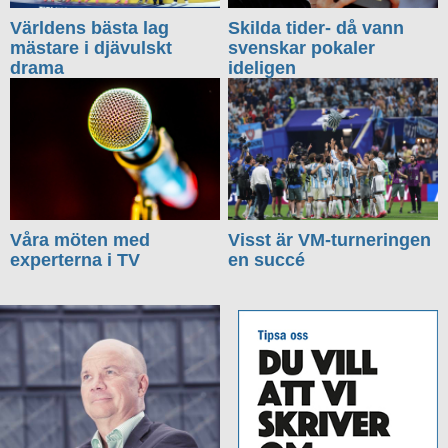
Världens bästa lag
Skilda tider- då vann
mästare i djävulskt
svenskar pokaler
drama
ideligen
Våra möten med
Visst är VM-turneringen
experterna i TV
en succé