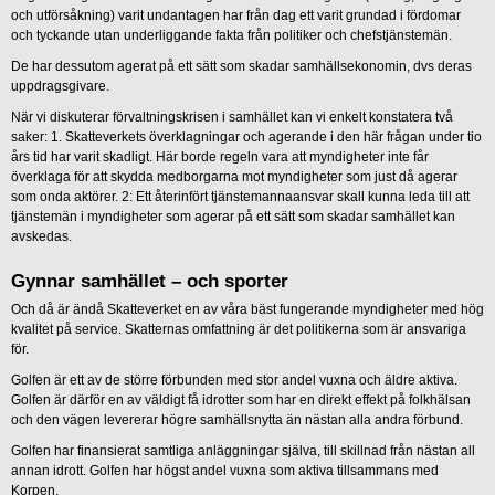
och utförsåkning) varit undantagen har från dag ett varit grundad i fördomar
och tyckande utan underliggande fakta från politiker och chefstjänstemän.
De har dessutom agerat på ett sätt som skadar samhällsekonomin, dvs deras
uppdragsgivare.
När vi diskuterar förvaltningskrisen i samhället kan vi enkelt konstatera två
saker: 1. Skatteverkets överklagningar och agerande i den här frågan under tio
års tid har varit skadligt. Här borde regeln vara att myndigheter inte får
överklaga för att skydda medborgarna mot myndigheter som just då agerar
som onda aktörer. 2: Ett återinfört tjänstemannaansvar skall kunna leda till att
tjänstemän i myndigheter som agerar på ett sätt som skadar samhället kan
avskedas.
Gynnar samhället – och sporter
Och då är ändå Skatteverket en av våra bäst fungerande myndigheter med hög
kvalitet på service. Skatternas omfattning är det politikerna som är ansvariga
för.
Golfen är ett av de större förbunden med stor andel vuxna och äldre aktiva.
Golfen är därför en av väldigt få idrotter som har en direkt effekt på folkhälsan
och den vägen levererar högre samhällsnytta än nästan alla andra förbund.
Golfen har finansierat samtliga anläggningar själva, till skillnad från nästan all
annan idrott. Golfen har högst andel vuxna som aktiva tillsammans med
Korpen.