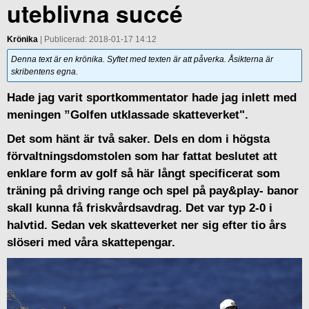
uteblivna succé
Krönika
| Publicerad: 2018-01-17 14:12
Denna text är en krönika. Syftet med texten är att påverka. Åsikterna är
skribentens egna.
Hade jag varit sportkommentator hade jag inlett med
meningen ”Golfen utklassade skatteverket".
Det som hänt är två saker. Dels en dom i högsta
förvaltningsdomstolen som har fattat beslutet att
enklare form av golf så här långt specificerat som
träning på driving range och spel på pay&play- banor
skall kunna få friskvårdsavdrag. Det var typ 2-0 i
halvtid. Sedan vek skatteverket ner sig efter tio års
slöseri med våra skattepengar.