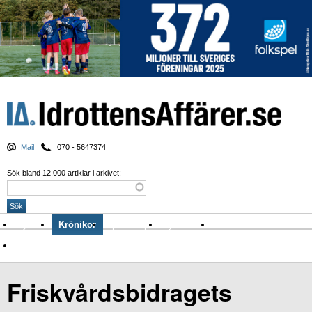
Mail
070 - 5647374
Sök bland 12.000 artiklar i arkivet:
Nyheter
Krönikor
Sport & spel
Nyhetsbrev
Arkiv
Om Idrottens Affärer
Friskvårdsbidragets