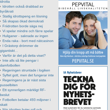
idrotta
Idrotten också drabbad av
byråkrati
Statlig idrottspeng en lösning
Så skapas ökad demokrati
Friidrotten borde säga nej
Vi spelar mindre och färre spelar
Huliganer - saknade av ingen
Enda raka - bort med nätcasinon
I Grästorp drömmer de
gigantiskt…
Varför är det på detta viset?
Inte alls så lite pengar i
damfotbollen
Regeringen struntade i logiken
Syftet gott, men det fungerar inte
Regeringens ja är näst sista
pusselbiten
Ett synnerligen märkligt RF-
beslut
Fotbollen betalar 493 miljoner i
skatt
När idrotten byter roll och