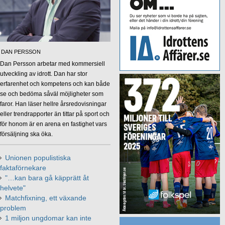
DAN PERSSON
Dan Persson arbetar med kommersiell
utveckling av idrott. Dan har stor
erfarenhet och kompetens och kan både
se och bedöma såväl möjligheter som
faror. Han läser hellre årsredovisningar
eller trendrapporter än tittar på sport och
för honom är en arena en fastighet vars
försäljning ska öka.
Unionen populistiska
faktaförnekare
"…kan bara gå käpprätt åt
helvete"
Matchfixning, ett växande
problem
1 miljon ungdomar kan inte