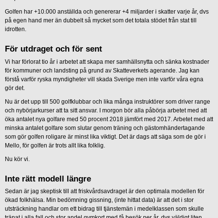
Golfen har +10.000 anställda och genererar +4 miljarder i skatter varje år, dvs
på egen hand mer än dubbelt så mycket som det totala stödet från stat till
idrotten.
För utdraget och för sent
Vi har förlorat tio år i arbetet att skapa mer samhällsnytta och sänka kostnader
för kommuner och landsting på grund av Skatteverkets agerande. Jag kan
förstå varför ryska myndigheter vill skada Sverige men inte varför våra egna
gör det.
Nu är det upp till 500 golfklubbar och lika många instruktörer som driver range
och nybörjarkurser att ta sitt ansvar. I morgon bör alla påbörja arbetet med att
öka antalet nya golfare med 50 procent 2018 jämfört med 2017. Arbetet med att
minska antalet golfare som slutar genom träning och gästomhändertagande
som gör golfen roligare är minst lika viktigt. Det är dags att säga som de gör i
Mello, för golfen är trots allt lika folklig.
Nu kör vi.
Inte rätt modell längre
Sedan är jag skeptisk till att friskvårdsavdraget är den optimala modellen för
ökad folkhälsa. Min bedömning gissning, (inte hittat data) är att det i stor
utsträckning handlar om ett bidrag till tjänstemän i medelklassen som skulle
tränat i alla fall och stor andel gymkort med få besök per år, dvs väldigt liten