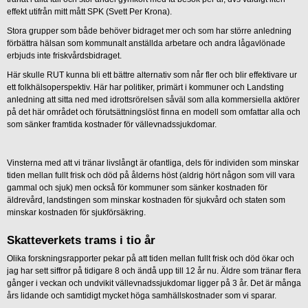
effekt utifrån mitt mått SPK (Svett Per Krona).
Stora grupper som både behöver bidraget mer och som har större anledning
förbättra hälsan som kommunalt anställda arbetare och andra lågavlönade
erbjuds inte friskvårdsbidraget.
Här skulle RUT kunna bli ett bättre alternativ som når fler och blir effektivare ur
ett folkhälsoperspektiv. Här har politiker, primärt i kommuner och Landsting
anledning att sitta ned med idrottsrörelsen såväl som alla kommersiella aktörer
på det här området och förutsättningslöst finna en modell som omfattar alla och
som sänker framtida kostnader för vällevnadssjukdomar.
Vinsterna med att vi tränar livslångt är ofantliga, dels för individen som minskar
tiden mellan fullt frisk och död på ålderns höst (aldrig hört någon som vill vara
gammal och sjuk) men också för kommuner som sänker kostnaden för
äldrevård, landstingen som minskar kostnaden för sjukvård och staten som
minskar kostnaden för sjukförsäkring.
Skatteverkets trams i tio år
Olika forskningsrapporter pekar på att tiden mellan fullt frisk och död ökar och
jag har sett siffror på tidigare 8 och ändå upp till 12 år nu. Äldre som tränar flera
gånger i veckan och undvikit vällevnadssjukdomar ligger på 3 år. Det är många
års lidande och samtidigt mycket höga samhällskostnader som vi sparar.