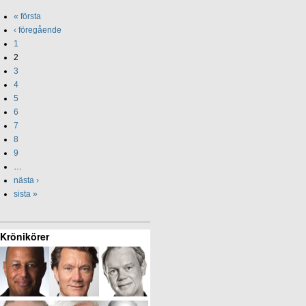
« första
‹ föregående
1
2
3
4
5
6
7
8
9
…
nästa ›
sista »
Krönikörer