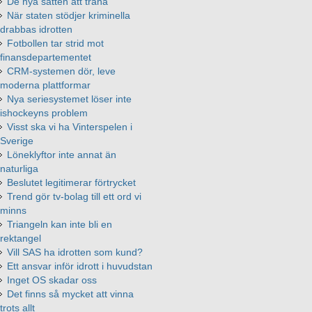
De nya sätten att träna
När staten stödjer kriminella
drabbas idrotten
Fotbollen tar strid mot
finansdepartementet
CRM-systemen dör, leve
moderna plattformar
Nya seriesystemet löser inte
ishockeyns problem
Visst ska vi ha Vinterspelen i
Sverige
Löneklyftor inte annat än
naturliga
Beslutet legitimerar förtrycket
Trend gör tv-bolag till ett ord vi
minns
Triangeln kan inte bli en
rektangel
Vill SAS ha idrotten som kund?
Ett ansvar inför idrott i huvudstan
Inget OS skadar oss
Det finns så mycket att vinna
trots allt