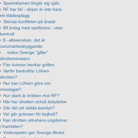
Spelreklamen förgör sig själv
RF har fel - slöjan är inte bara
ett klädesplagg
Största konflikten på åratal
88 bolag med spellicens - utan
kontroll
E- allsvenskan, det är
varumärkesbyggande
…kultur-Sverige ”gillar”
idrottsministern
Fler kvinnor berikar golfen
Varför bestraffar Löfven
idrotten?
Hur kan Löfven göra om
misstaget?
Hur stark är kritiken mot RF?
Här har idrotten också betydelse
Går det att rädda bandyn?
Var går gränsen för bojkott?
Kan idrotten attrahera ungdomar
i framtiden?
Vinterspelen ger Sverige tillväxt