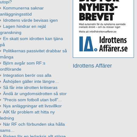
utopi?
Kommunerna saknar
anläggningsstöd
Idrottens värde bevisas igen
Lagen hindrar en rejäl
granskning
En skatt som idrotten kan tjäna
på
Politikernas passivitet drabbar så
många
Björn avgår som RF:s
Idrottens Affärer
ordförande
Integration berör oss alla
Åshöjden gäller inte längre…
Så får inte idrotten kritiseras
Ändå är ungdomsidrotten så stor
"Precis som fotboll utan boll"...
Nya anläggningar ett livsvillkor
AIK får problem att hitta ny
ledning
När RF och förbunden ska hålla
sams…
Risken för en ledarkris allt större