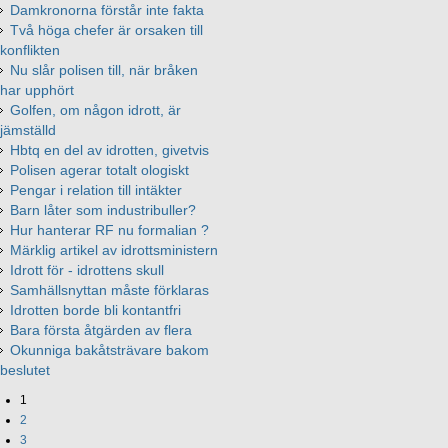
Damkronorna förstår inte fakta
Två höga chefer är orsaken till
konflikten
Nu slår polisen till, när bråken
har upphört
Golfen, om någon idrott, är
jämställd
Hbtq en del av idrotten, givetvis
Polisen agerar totalt ologiskt
Pengar i relation till intäkter
Barn låter som industribuller?
Hur hanterar RF nu formalian ?
Märklig artikel av idrottsministern
Idrott för - idrottens skull
Samhällsnyttan måste förklaras
Idrotten borde bli kontantfri
Bara första åtgärden av flera
Okunniga bakåtsträvare bakom
beslutet
1
2
3