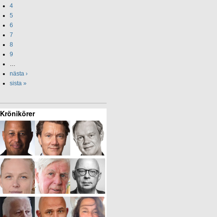
4
5
6
7
8
9
…
nästa ›
sista »
Krönikörer