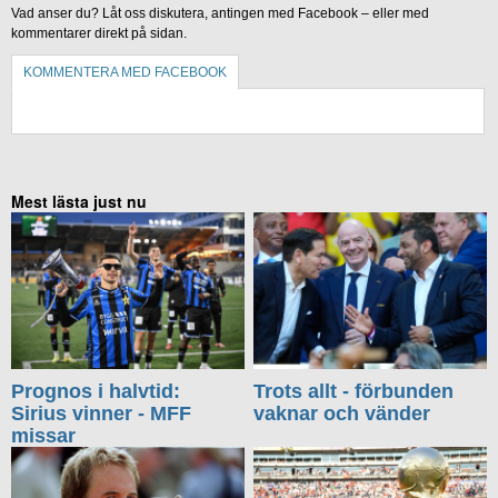
Vad anser du? Låt oss diskutera, antingen med Facebook – eller med
kommentarer direkt på sidan.
KOMMENTERA MED FACEBOOK
KOMMENTERA UTAN FACEBOOK
Mest lästa just nu
Prognos i halvtid:
Trots allt - förbunden
Sirius vinner - MFF
vaknar och vänder
missar