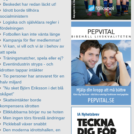
Beskedet har redan läckt ut!
Idrott borde tillhöra
socialministern
Logiska och självklara regler i
fördelningen
Fotbollen kan inte vänta länge
Kampanja för fler medlemmar!
Vi kan, vi vill och vi är i behov av
att spela
Träningsmatcher, spela eller ej?
Eventindustrin stryps - och
idrotten tappar intäkter
Tio personer har ansvaret för en
halv miljard
"Nu sket Björn Eriksson i det blå
skåpet"
Skatteintäkter borde
kompensera idrotten
Elitklubbarna börjar nu se hoten
Men ingen törs föreslå ändringar
Pickleball växer snabbt
Den moderna idrottshallen, en