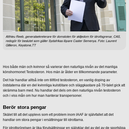
Atthieu Reeb, generalsekreterare för domstolen för skiljedom för idrottsgrenar, CAS,
redogör för beslutet som gäller Sydafrikas löpare Caster Semenya. Foto: Laurent
Gillieron, Keystone,TT
Hos både män och kvinnor så varierar den naturliga nivån av det manliga
könshormonet Testosteron. Hos män är ålder en tillkommande parameter.
Det här handlar alltså inte om tillförd testosteron, en vanlig doping av
öststaterna där en del kvinnliga kulstötare och släggkastare på 70-talet gick att
skrämma barn med. Nu handlar det dels om den naturliga nivån testosteron
och i viss mån om hur man hanterar transpersoner.
Berör stora pengar
Skälet till att det upplevs som ett problem inom IAAF är självfallet att det
handlar om stora pengar i ersättningar till idrottarna.
För idrottsrörelsen är lika förutsättningar en självklar del av del av de sportsliga