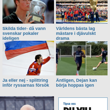
Skilda tider- då vann
Världens bästa lag
svenskar pokaler
mästare i djävulskt
ideligen
drama
Ja eller nej - splittring
Äntligen, Dejan kan
inför ryssarnas försök
börja hoppas igen