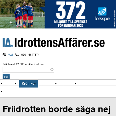
Mail
070 - 5647374
Sök bland 12.000 artiklar i arkivet:
Nyheter
Krönikor
Sport & spel
Nyhetsbrev
Arkiv
Om Idrottens Affärer
Friidrotten borde säga nej