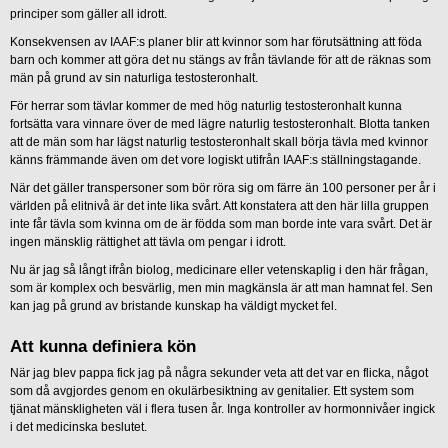
principer som gäller all idrott.
Konsekvensen av IAAF:s planer blir att kvinnor som har förutsättning att föda
barn och kommer att göra det nu stängs av från tävlande för att de räknas som
män på grund av sin naturliga testosteronhalt.
För herrar som tävlar kommer de med hög naturlig testosteronhalt kunna
fortsätta vara vinnare över de med lägre naturlig testosteronhalt. Blotta tanken
att de män som har lägst naturlig testosteronhalt skall börja tävla med kvinnor
känns främmande även om det vore logiskt utifrån IAAF:s ställningstagande.
När det gäller transpersoner som bör röra sig om färre än 100 personer per år i
världen på elitnivå är det inte lika svårt. Att konstatera att den här lilla gruppen
inte får tävla som kvinna om de är födda som man borde inte vara svårt. Det är
ingen mänsklig rättighet att tävla om pengar i idrott.
Nu är jag så långt ifrån biolog, medicinare eller vetenskaplig i den här frågan,
som är komplex och besvärlig, men min magkänsla är att man hamnat fel. Sen
kan jag på grund av bristande kunskap ha väldigt mycket fel.
Att kunna definiera kön
När jag blev pappa fick jag på några sekunder veta att det var en flicka, något
som då avgjordes genom en okulärbesiktning av genitalier. Ett system som
tjänat mänskligheten väl i flera tusen år. Inga kontroller av hormonnivåer ingick
i det medicinska beslutet.