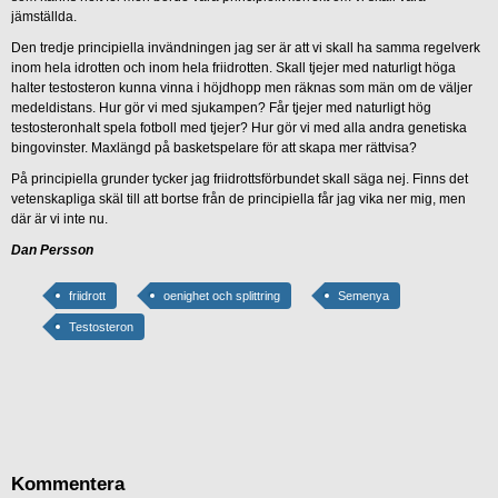
jämställda.
Den tredje principiella invändningen jag ser är att vi skall ha samma regelverk
inom hela idrotten och inom hela friidrotten. Skall tjejer med naturligt höga
halter testosteron kunna vinna i höjdhopp men räknas som män om de väljer
medeldistans. Hur gör vi med sjukampen? Får tjejer med naturligt hög
testosteronhalt spela fotboll med tjejer? Hur gör vi med alla andra genetiska
bingovinster. Maxlängd på basketspelare för att skapa mer rättvisa?
På principiella grunder tycker jag friidrottsförbundet skall säga nej. Finns det
vetenskapliga skäl till att bortse från de principiella får jag vika ner mig, men
där är vi inte nu.
Dan Persson
friidrott
oenighet och splittring
Semenya
Testosteron
Kommentera