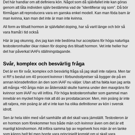
Det här handlar om att definiera kön. Något som då självfallet inte kan göras
genom att låta individen själv bestämma vad de ”identifierar sig som”. Då bör
förmågan att reproducera vara en ganska enkel modell. Kan man föda barn är
man kvinna, kan man det inte är man inte kvinna.
All form av tillsatt hormon är självfallet doping, har så varit länge och bör så
vara framåt i tid också
Här är jag okunnig, dvs jag kan inte bedöma hur acceptans för höga naturliga
testosteronhalter ökar risken för doping dvs tillsatt hormon. Vet inte heller hur
det har påverkat IAAFs ställningstagande.
Svår, komplex och besvärlig fråga
Det är en för svår, komplex och besvärlig fråga så jag skall inte raljera. Men tar
vi RF:s beslut om 40 procent kvinnor i förbundsstyrelser så bygger de på en
annan könsdefinition än den som IAAF nu väljer. Utan att ha fakta kan jag anta
att många +60 åriga män av åldersskäl skulle hamna under den maxgräns för
kvinnor som IAAF nu vill införa. För höga testosteronhalter som gammal man
innebär en mycket högre risk att dö av prostatacancer. Men, min poäng är inte
att raljera, min poäng är att vi inte kan ha olika definitioner av kön i svensk
idrott.
Sen är hela idén med vårt samhälle att det skall vara jämställt. Testosteron är
en hormon som förekommer hos både män och kvinnor även om det är ett
manligt könshormon. Att införa samma typ av regelverk hos män är en tanke
som känns helt fel men borde vara principiellt korrekt om vi skall vara