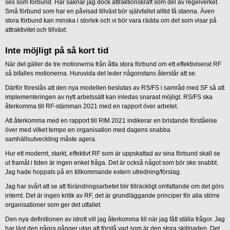
ses som förbund. Här saknar jag dock attraktionskraft som del av regelverket.
Små förbund som har en påvisad tillväxt bör självfallet alltid få stanna. Även
stora förbund kan minska i storlek och vi bör vara rädda om det som visar på
attraktivitet och tillväxt.
Inte möjligt på så kort tid
När det gäller de tre motionerna från åtta stora förbund om ett effektiviserat RF
så bifalles motionerna. Huruvida det leder någonstans återstår att se.
Därför föreslås att den nya modellen beslutas av RS/FS i samråd med SF så att
implementeringen av nytt arbetssätt kan inledas snarast möjligt. RS/FS ska
återkomma till RF-stämman 2021 med en rapport över arbetet.
Att återkomma med en rapport till RIM 2021 indikerar en bristande förståelse
över med vilket tempo en organisation med dagens snabba
samhällsutveckling måste agera.
Hur ett modernt, starkt, effektivt RF som är uppskattad av sina förbund skall se
ut framåt i tiden är ingen enkel fråga. Det är också något som bör ske snabbt.
Jag hade hoppats på en tillkommande extern utredning/förslag.
Jag har svårt att se att förändringsarbetet blir tillräckligt omfattande om det görs
internt. Det är ingen kritik av RF, det är grundläggande principer för alla större
organisationer som ger det utfallet.
Den nya definitionen av idrott vill jag återkomma till när jag fått ställa frågor. Jag
har läst den några gånger utan att förstå vad som är den stora skillnaden. Det