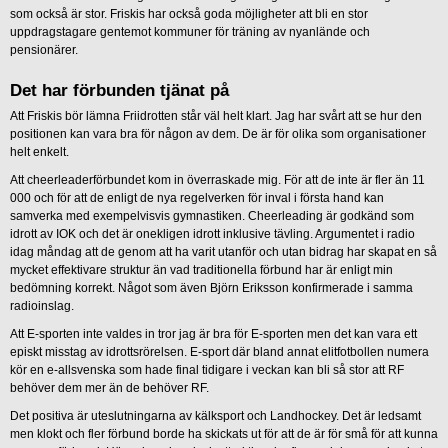
som också är stor. Friskis har också goda möjligheter att bli en stor
uppdragstagare gentemot kommuner för träning av nyanlände och
pensionärer.
Det har förbunden tjänat på
Att Friskis bör lämna Friidrotten står väl helt klart. Jag har svårt att se hur den
positionen kan vara bra för någon av dem. De är för olika som organisationer
helt enkelt.
Att cheerleaderförbundet kom in överraskade mig. För att de inte är fler än 11
000 och för att de enligt de nya regelverken för inval i första hand kan
samverka med exempelvisvis gymnastiken. Cheerleading är godkänd som
idrott av IOK och det är onekligen idrott inklusive tävling. Argumentet i radio
idag måndag att de genom att ha varit utanför och utan bidrag har skapat en så
mycket effektivare struktur än vad traditionella förbund har är enligt min
bedömning korrekt. Något som även Björn Eriksson konfirmerade i samma
radioinslag.
Att E-sporten inte valdes in tror jag är bra för E-sporten men det kan vara ett
episkt misstag av idrottsrörelsen. E-sport där bland annat elitfotbollen numera
kör en e-allsvenska som hade final tidigare i veckan kan bli så stor att RF
behöver dem mer än de behöver RF.
Det positiva är uteslutningarna av kälksport och Landhockey. Det är ledsamt
men klokt och fler förbund borde ha skickats ut för att de är för små för att kunna