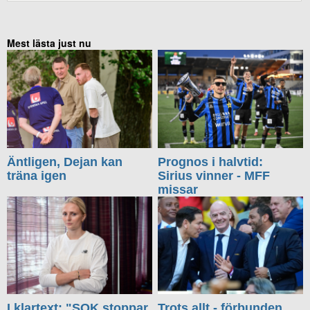
Mest lästa just nu
Äntligen, Dejan kan
Prognos i halvtid:
träna igen
Sirius vinner - MFF
missar
I klartext: "SOK stoppar
Trots allt - förbunden