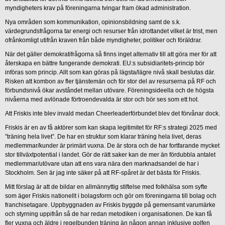
myndigheters krav på föreningarna tvingar fram ökad administration.
Nya områden som kommunikation, opinionsbildning samt de s.k.
värdegrundsfrågorna tar energi och resurser från idrottandet vilket är trist, men
ofrånkomligt utifrån kraven från både myndigheter, politiker och föräldrar.
När det gäller demokratifrågorna så finns inget alternativ till att göra mer för att
återskapa en bättre fungerande demokrati. EU:s subsidiaritets-princip bör
införas som princip. Allt som kan göras på lägsta/lägre nivå skall beslutas där.
Risken att kombon av fler tjänstemän och för stor del av resurserna på RF och
förbundsnivå ökar avståndet mellan utövare. Föreningsideella och de högsta
nivåerna med avlönade förtroendevalda är stor och bör ses som ett hot.
Att Friskis inte blev invald medan Cheerleaderförbundet blev det förvånar dock.
Friskis är en av få aktörer som kan skapa legitimitet för RF:s strategi 2025 med
”träning hela livet”. De har en struktur som klarar träning hela livet, deras
medlemmar/kunder är primärt vuxna. De är stora och de har fortfarande mycket
stor tillväxtpotential i landet. Gör de rätt saker kan de mer än fördubbla antalet
medlemmar/utövare utan att ens vara nära den marknadsandel de har i
Stockholm. Sen är jag inte säker på att RF-spåret är det bästa för Friskis.
Mitt förslag är att de bildar en allmännyttig stiftelse med folkhälsa som syfte
som äger Friskis nationellt i bolagsform och gör om föreningarna till bolag och
franchisetagare. Uppbyggnaden av Friskis byggde på gemensamt varumärke
och styrning uppifrån så de har redan metodiken i organisationen. De kan få
fler vuxna och äldre i regelbunden träning än någon annan inklusive golfen