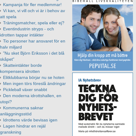
Kampanja för fler medlemmar!
Vi kan, vi vill och vi är i behov av
att spela
Träningsmatcher, spela eller ej?
Eventindustrin stryps - och
idrotten tappar intäkter
Tio personer har ansvaret för en
halv miljard
"Nu sket Björn Eriksson i det blå
skåpet"
Skatteintäkter borde
kompensera idrotten
Elitklubbarna börjar nu se hoten
Men ingen törs föreslå ändringar
Pickleball växer snabbt
Den moderna idrottshallen, en
utopi?
Kommunerna saknar
anläggningsstöd
Idrottens värde bevisas igen
Lagen hindrar en rejäl
granskning