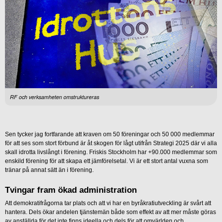
RF och verksamheten omstruktureras
Sen tycker jag fortfarande att kraven om 50 föreningar och 50 000 medlemmar
för att ses som stort förbund är åt skogen för lågt utifrån Strategi 2025 där vi alla
skall idrotta livslångt i förening. Friskis Stockholm har +90.000 medlemmar som
enskild förening för att skapa ett jämförelsetal. Vi är ett stort antal vuxna som
tränar på annat sätt än i förening.
Tvingar fram ökad administration
Att demokratifrågorna tar plats och att vi har en byråkratiutveckling är svårt att
hantera. Dels ökar andelen tjänstemän både som effekt av att mer måste göras
av anställda för det inte finns ideella och dels för att omvärlden och