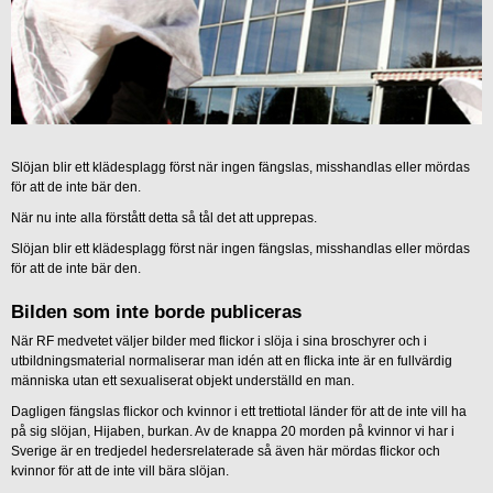
Slöjan blir ett klädesplagg först när ingen fängslas, misshandlas eller mördas
för att de inte bär den.
När nu inte alla förstått detta så tål det att upprepas.
Slöjan blir ett klädesplagg först när ingen fängslas, misshandlas eller mördas
för att de inte bär den.
Bilden som inte borde publiceras
När RF medvetet väljer bilder med flickor i slöja i sina broschyrer och i
utbildningsmaterial normaliserar man idén att en flicka inte är en fullvärdig
människa utan ett sexualiserat objekt underställd en man.
Dagligen fängslas flickor och kvinnor i ett trettiotal länder för att de inte vill ha
på sig slöjan, Hijaben, burkan. Av de knappa 20 morden på kvinnor vi har i
Sverige är en tredjedel hedersrelaterade så även här mördas flickor och
kvinnor för att de inte vill bära slöjan.