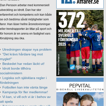
Dan Persson arbetar med kommersiell
utveckling av idrott. Dan har stor
erfarenhet och kompetens och kan både
se och bedöma såväl möjligheter som
faror. Han läser hellre årsredovisningar
eller trendrapporter än tittar på sport och
för honom är en arena en fastighet vars
försäljning ska öka.
Utredningen skapar nya problem
"Det krävs hårdare tag mot
myglet!"
Beskedet har redan läckt ut!
Idrott borde tillhöra
socialministern
Logiska och självklara regler i
fördelningen
Fotbollen kan inte vänta länge
Kampanja för fler medlemmar!
Vi kan, vi vill och vi är i behov av
att spela