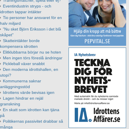
Träningsmatcher, spela eller ej?
Eventindustrin stryps - och
idrotten tappar intäkter
Tio personer har ansvaret för en
halv miljard
"Nu sket Björn Eriksson i det blå
skåpet"
Skatteintäkter borde
kompensera idrotten
Elitklubbarna börjar nu se hoten
Men ingen törs föreslå ändringar
Pickleball växer snabbt
Den moderna idrottshallen, en
utopi?
Kommunerna saknar
anläggningsstöd
Idrottens värde bevisas igen
Lagen hindrar en rejäl
granskning
En skatt som idrotten kan tjäna
på
Politikernas passivitet drabbar så
många