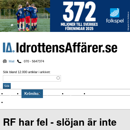
Mail
070 - 5647374
Sök bland 12.000 artiklar i arkivet:
Nyheter
Krönikor
Sport & spel
Nyhetsbrev
Arkiv
Om Idrottens Affärer
RF har fel - slöjan är inte