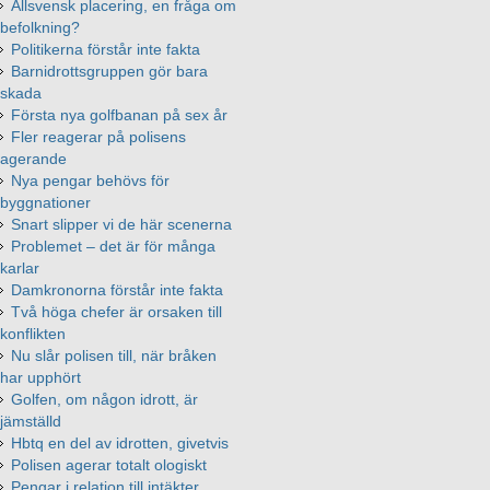
Allsvensk placering, en fråga om
befolkning?
Politikerna förstår inte fakta
Barnidrottsgruppen gör bara
skada
Första nya golfbanan på sex år
Fler reagerar på polisens
agerande
Nya pengar behövs för
byggnationer
Snart slipper vi de här scenerna
Problemet – det är för många
karlar
Damkronorna förstår inte fakta
Två höga chefer är orsaken till
konflikten
Nu slår polisen till, när bråken
har upphört
Golfen, om någon idrott, är
jämställd
Hbtq en del av idrotten, givetvis
Polisen agerar totalt ologiskt
Pengar i relation till intäkter