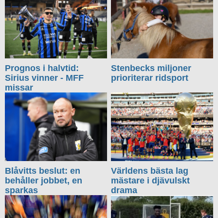
Prognos i halvtid:
Stenbecks miljoner
Sirius vinner - MFF
prioriterar ridsport
missar
Blåvitts beslut: en
Världens bästa lag
behåller jobbet, en
mästare i djävulskt
sparkas
drama