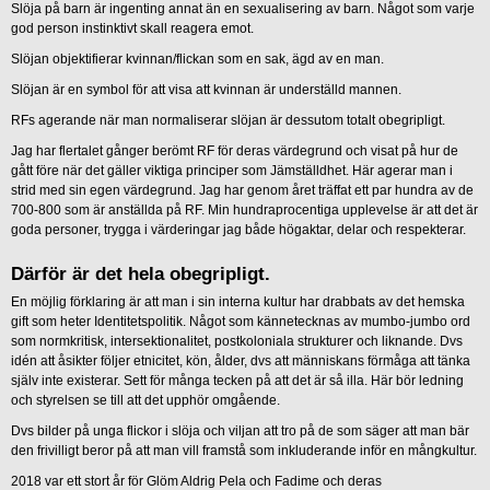
Slöja på barn är ingenting annat än en sexualisering av barn. Något som varje
god person instinktivt skall reagera emot.
Slöjan objektifierar kvinnan/flickan som en sak, ägd av en man.
Slöjan är en symbol för att visa att kvinnan är underställd mannen.
RFs agerande när man normaliserar slöjan är dessutom totalt obegripligt.
Jag har flertalet gånger berömt RF för deras värdegrund och visat på hur de
gått före när det gäller viktiga principer som Jämställdhet. Här agerar man i
strid med sin egen värdegrund. Jag har genom året träffat ett par hundra av de
700-800 som är anställda på RF. Min hundraprocentiga upplevelse är att det är
goda personer, trygga i värderingar jag både högaktar, delar och respekterar.
Därför är det hela obegripligt.
En möjlig förklaring är att man i sin interna kultur har drabbats av det hemska
gift som heter Identitetspolitik. Något som kännetecknas av mumbo-jumbo ord
som normkritisk, intersektionalitet, postkoloniala strukturer och liknande. Dvs
idén att åsikter följer etnicitet, kön, ålder, dvs att människans förmåga att tänka
själv inte existerar. Sett för många tecken på att det är så illa. Här bör ledning
och styrelsen se till att det upphör omgående.
Dvs bilder på unga flickor i slöja och viljan att tro på de som säger att man bär
den frivilligt beror på att man vill framstå som inkluderande inför en mångkultur.
2018 var ett stort år för Glöm Aldrig Pela och Fadime och deras