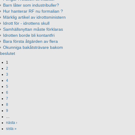
Barn låter som industribuller?
Hur hanterar RF nu formalian ?
Märklig artikel av idrottsministern
Idrott för - idrottens skull
Samhällsnyttan måste förklaras
Idrotten borde bli kontantfri
Bara första åtgärden av flera
Okunniga bakåtsträvare bakom
beslutet
1
2
3
4
5
6
7
8
9
…
nästa ›
sista »