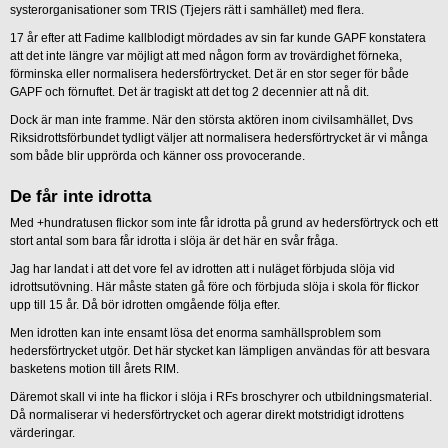
systerorganisationer som TRIS (Tjejers rätt i samhället) med flera.
17 år efter att Fadime kallblodigt mördades av sin far kunde GAPF konstatera
att det inte längre var möjligt att med någon form av trovärdighet förneka,
förminska eller normalisera hedersförtrycket. Det är en stor seger för både
GAPF och förnuftet. Det är tragiskt att det tog 2 decennier att nå dit.
Dock är man inte framme. När den största aktören inom civilsamhället, Dvs
Riksidrottsförbundet tydligt väljer att normalisera hedersförtrycket är vi många
som både blir upprörda och känner oss provocerande.
De får inte idrotta
Med +hundratusen flickor som inte får idrotta på grund av hedersförtryck och ett
stort antal som bara får idrotta i slöja är det här en svår fråga.
Jag har landat i att det vore fel av idrotten att i nuläget förbjuda slöja vid
idrottsutövning. Här måste staten gå före och förbjuda slöja i skola för flickor
upp till 15 år. Då bör idrotten omgående följa efter.
Men idrotten kan inte ensamt lösa det enorma samhällsproblem som
hedersförtrycket utgör. Det här stycket kan lämpligen användas för att besvara
basketens motion till årets RIM.
Däremot skall vi inte ha flickor i slöja i RFs broschyrer och utbildningsmaterial.
Då normaliserar vi hedersförtrycket och agerar direkt motstridigt idrottens
värderingar.