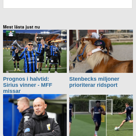
KOMMENTERA UTAN FACEBOOK
Mest lästa just nu
Prognos i halvtid:
Stenbecks miljoner
Sirius vinner - MFF
prioriterar ridsport
missar