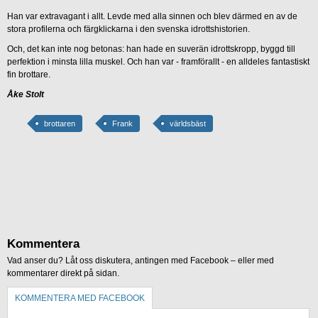
Han var extravagant i allt. Levde med alla sinnen och blev därmed en av de
stora profilerna och färgklickarna i den svenska idrottshistorien.
Och, det kan inte nog betonas: han hade en suverän idrottskropp, byggd till
perfektion i minsta lilla muskel. Och han var - framförallt - en alldeles fantastiskt
fin brottare.
Åke Stolt
brottaren
Frank
världsbäst
Kommentera
Vad anser du? Låt oss diskutera, antingen med Facebook – eller med
kommentarer direkt på sidan.
KOMMENTERA MED FACEBOOK