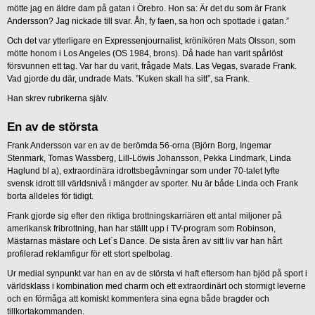
mötte jag en äldre dam på gatan i Örebro. Hon sa: Är det du som är Frank
Andersson? Jag nickade till svar. Åh, fy faen, sa hon och spottade i gatan.”
Och det var ytterligare en Expressenjournalist, krönikören Mats Olsson, som
mötte honom i Los Angeles (OS 1984, brons). Då hade han varit spårlöst
försvunnen ett tag. Var har du varit, frågade Mats. Las Vegas, svarade Frank.
Vad gjorde du där, undrade Mats. ”Kuken skall ha sitt”, sa Frank.
Han skrev rubrikerna själv.
En av de största
Frank Andersson var en av de berömda 56-orna (Björn Borg, Ingemar
Stenmark, Tomas Wassberg, Lill-Löwis Johansson, Pekka Lindmark, Linda
Haglund bl a), extraordinära idrottsbegåvningar som under 70-talet lyfte
svensk idrott till världsnivå i mängder av sporter. Nu är både Linda och Frank
borta alldeles för tidigt.
Frank gjorde sig efter den riktiga brottningskarriären ett antal miljoner på
amerikansk fribrottning, han har ställt upp i TV-program som Robinson,
Mästarnas mästare och Let´s Dance. De sista åren av sitt liv var han hårt
profilerad reklamfigur för ett stort spelbolag.
Ur medial synpunkt var han en av de största vi haft eftersom han bjöd på sport i
världsklass i kombination med charm och ett extraordinärt och stormigt leverne
och en förmåga att komiskt kommentera sina egna både bragder och
tillkortakommanden.