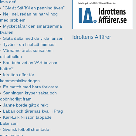
lova det!
”Giv åt Stå(h)l en penning även”
Nej, nej, redan nu har vi nog
med problem
Mycket tårar den smärtsamma
kvällen
Idrottens Affärer
Sluta dalta med de vilda fansen!
Tyvärr - en final att minnas!
Värnamo årets sensation i
elitfotbollen
Kan behovet av VAR bevisas
bättre?
Idrotten offer för
kommersialiseringen
En match med bara förlorare
Sanningen kryper sakta och
obönhörligt fram
Janne borde gått direkt
Laban och tårarnas kväll i Prag
Karl-Erik Nilsson tappade
balansen
Svensk fotboll struntade i
varningarna