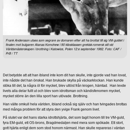
Frank Andersson utses som segrare av domaren efter att ha brottat till sig VM-guldet i
finalen mot bulgaren Atanas Komchew i 90 kilosklassen grekisk-romersk stil vid
Världsmästerskapen i brottning i Katowice, Polen 12:e september 1982. Foto: CAF /
PrB / TT
Det betydde att att han ibland inte kom dit han skulle, inte gjorde vad han lovat,
inte nådde det han önskat. Han brukade skylla på väckarklockan. Han kunde
stöka till det, ta några öl för mycket, blev utlöst från krogen, hämtad. Han levde
livets alla delar fullt ut och blev som idrottsman och kändisfenomen mycket,
mycket större än den lilla sport han utövade. Brottning.
Han välte omkull hela världen, ibland också sig själv och han tvingades brottas
med många problem för att styra den yvige Frank genom livet.
På slutet var det hans starka idrottshjärta, det som tagit honom till tre VM-guld,
fyra EM-guld, ett OS-brons, Bragdmedaljen med mera som spökade. Ett stort,
gott hjärta enligt dem som stod honom närmast. Han skulle repareras i väntan