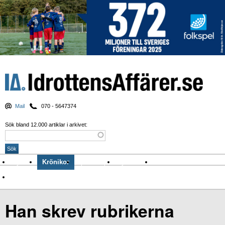
Mail
070 - 5647374
Sök bland 12.000 artiklar i arkivet:
Nyheter
Krönikor
Sport & spel
Nyhetsbrev
Arkiv
Om Idrottens Affärer
Han skrev rubrikerna