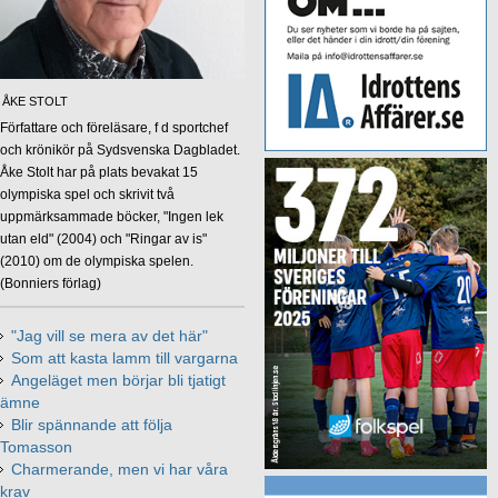
ÅKE STOLT
Författare och föreläsare, f d sportchef
och krönikör på Sydsvenska Dagbladet.
Åke Stolt har på plats bevakat 15
olympiska spel och skrivit två
uppmärksammade böcker, "Ingen lek
utan eld" (2004) och "Ringar av is"
(2010) om de olympiska spelen.
(Bonniers förlag)
"Jag vill se mera av det här"
Som att kasta lamm till vargarna
Angeläget men börjar bli tjatigt
ämne
Blir spännande att följa
Tomasson
Charmerande, men vi har våra
krav