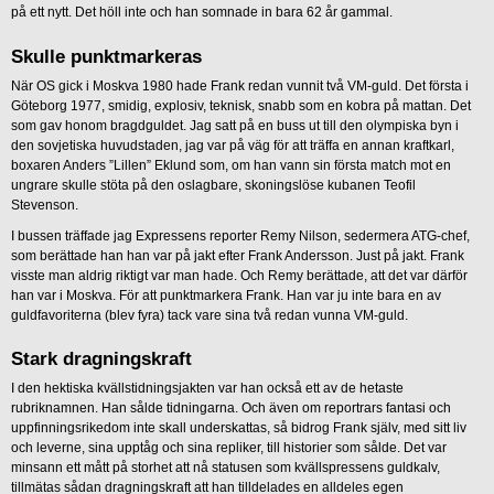
på ett nytt. Det höll inte och han somnade in bara 62 år gammal.
Skulle punktmarkeras
När OS gick i Moskva 1980 hade Frank redan vunnit två VM-guld. Det första i
Göteborg 1977, smidig, explosiv, teknisk, snabb som en kobra på mattan. Det
som gav honom bragdguldet. Jag satt på en buss ut till den olympiska byn i
den sovjetiska huvudstaden, jag var på väg för att träffa en annan kraftkarl,
boxaren Anders ”Lillen” Eklund som, om han vann sin första match mot en
ungrare skulle stöta på den oslagbare, skoningslöse kubanen Teofil
Stevenson.
I bussen träffade jag Expressens reporter Remy Nilson, sedermera ATG-chef,
som berättade han han var på jakt efter Frank Andersson. Just på jakt. Frank
visste man aldrig riktigt var man hade. Och Remy berättade, att det var därför
han var i Moskva. För att punktmarkera Frank. Han var ju inte bara en av
guldfavoriterna (blev fyra) tack vare sina två redan vunna VM-guld.
Stark dragningskraft
I den hektiska kvällstidningsjakten var han också ett av de hetaste
rubriknamnen. Han sålde tidningarna. Och även om reportrars fantasi och
uppfinningsrikedom inte skall underskattas, så bidrog Frank själv, med sitt liv
och leverne, sina upptåg och sina repliker, till historier som sålde. Det var
minsann ett mått på storhet att nå statusen som kvällspressens guldkalv,
tillmätas sådan dragningskraft att han tilldelades en alldeles egen