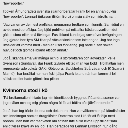
”hovreporter.”
I boken Århundradets svenska stjärnor berättar Frank för en annan duktig
”hovreporter”, Lennart Eriksson (Björn Borg) om sig själv som idrottsman:
”Jag var en av de mest proffsiga, noggranna brottare som funnits. Samtidigt en
av de mest oproffsiga. Jag bjöd publiken på mitt allra bästa oavsett om det
gällde stora eller små tävlingar. Fast ibland kunde jag sova över invägningen.
Jag gjorde bort fyra SM-titlar på väckarklockor som inte ringde. Jag har inga
ursäkter att komma med - men en usel förklaring: jag hade tusen saker i
huvudet och glömde ibland ett och annat.”
Jodå, skandalerna var många och bl a storbrottaren och advokaten Pelle
Svensson i Sundsvall, där Frank tävlade ett tag (han var född i Trollhättan men
representerade också GAK i Göteborg, Stockholms Spårvägar och IK Sparta i
Malmö) , har berättat hur han fick hjälpa Frank ibland när han kommit i fel
sällskap eller hade glömt sina plikter.
Kvinnorna stod i kö
”På brottarmatten hittade jag min identitet och trygghet. På andra scener var
jag osäker och tog mig gärna några öl för att bättra på självförtroendet.”
Jodå, han tog både det ena och det andra. Han var välkommen på kändisfester
och innekrogar som ett dragplåster. Damerna stod i kö för att få följa med
honom. Men han var medveten om att han inte alltid levde upp till det som
enligt vissa krävs av en idol. Han berättade för Lennart Eriksson: ”En gång