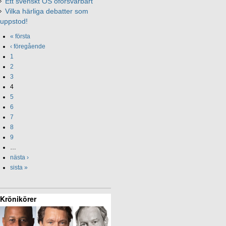
Ett svenskt OS oförsvarbart
Vilka härliga debatter som
uppstod!
« första
‹ föregående
1
2
3
4
5
6
7
8
9
…
nästa ›
sista »
Krönikörer