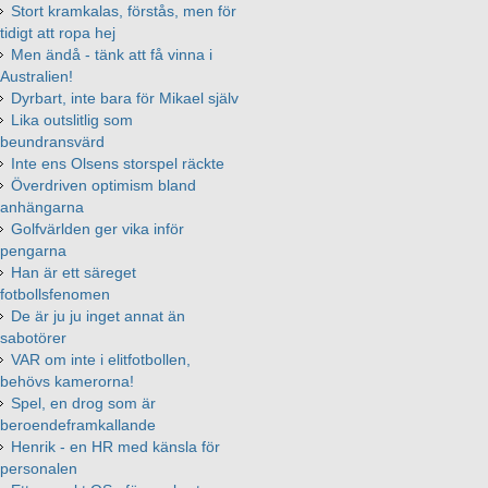
Stort kramkalas, förstås, men för
tidigt att ropa hej
Men ändå - tänk att få vinna i
Australien!
Dyrbart, inte bara för Mikael själv
Lika outslitlig som
beundransvärd
Inte ens Olsens storspel räckte
Överdriven optimism bland
anhängarna
Golfvärlden ger vika inför
pengarna
Han är ett säreget
fotbollsfenomen
De är ju ju inget annat än
sabotörer
VAR om inte i elitfotbollen,
behövs kamerorna!
Spel, en drog som är
beroendeframkallande
Henrik - en HR med känsla för
personalen