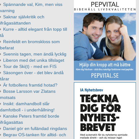
Spännande val, Kim, men viss
varning
Saknar självkritik och
ifrågasättanden
Kurre - alltid elegant från topp till
tå
Reinfeldt en bromskloss som
befarat
Svennis tagen, men ändå lycklig
Liberon med det unika tillslaget
Tour de Ski(t) - med en FIS
Säsongen över - det blev ändå
tårar
Är fotbollens framtid hotad?
Bosse Larsson var Zlatans
motsats
Insikt: damhandboll slår
damfotboll - i underhållning!
Kanske Peters framtid borde
ifrågasättas
Daniel gör en fulländad ringdans
Begrav OS-tanken för alltid- och