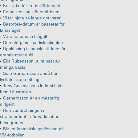
Kritisk tid för Fotbollförbundet
Fotbollens logik är smärtsam
Vi får njuta så länge det varar
Bäst-före-datum är passerat för
landslaget
Våra fenomen i blågult
Den oförglömliga diskusfinalen
Upplösning i spansk stil: kaos är
granne med guld
Elin Rubensson, allra bäst av
många bästa
Som Gerhardsson ändå har
lyckats skapa ett lag
Tony Gustavssons ledarstil går
hem i Australien
Gerhardsson är en mästerlig
dirigent
Hon var drottningen i
straffområdet - när världsettan
besegrades
Blir en fantastisk upplösning på
VM-fotbollen