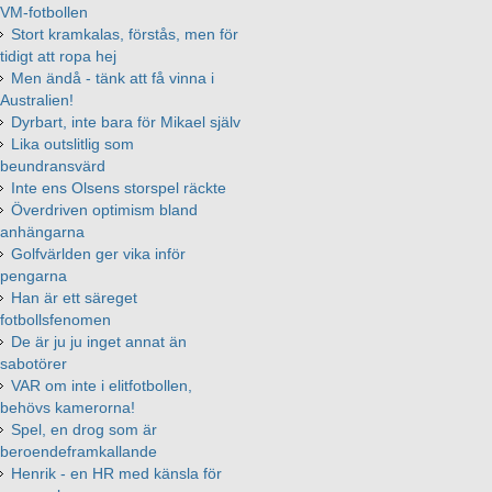
VM-fotbollen
Stort kramkalas, förstås, men för
tidigt att ropa hej
Men ändå - tänk att få vinna i
Australien!
Dyrbart, inte bara för Mikael själv
Lika outslitlig som
beundransvärd
Inte ens Olsens storspel räckte
Överdriven optimism bland
anhängarna
Golfvärlden ger vika inför
pengarna
Han är ett säreget
fotbollsfenomen
De är ju ju inget annat än
sabotörer
VAR om inte i elitfotbollen,
behövs kamerorna!
Spel, en drog som är
beroendeframkallande
Henrik - en HR med känsla för