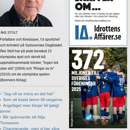
ÅKE STOLT
Författare och föreläsare, f d sportchef
och krönikör på Sydsvenska Dagbladet.
Åke Stolt har på plats bevakat 15
olympiska spel och skrivit två
uppmärksammade böcker, "Ingen lek
utan eld" (2004) och "Ringar av is"
(2010) om de olympiska spelen.
(Bonniers förlag)
"Jag vill se mera av det här"
Som att kasta lamm till vargarna
Angeläget men börjar bli tjatigt
ämne
Blir spännande att följa
Tomasson
Charmerande, men vi har våra