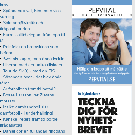
krav
Spännande val, Kim, men viss
varning
Saknar självkritik och
ifrågasättanden
Kurre - alltid elegant från topp till
tå
Reinfeldt en bromskloss som
befarat
Svennis tagen, men ändå lycklig
Liberon med det unika tillslaget
Tour de Ski(t) - med en FIS
Säsongen över - det blev ändå
tårar
Är fotbollens framtid hotad?
Bosse Larsson var Zlatans
motsats
Insikt: damhandboll slår
damfotboll - i underhållning!
Kanske Peters framtid borde
ifrågasättas
Daniel gör en fulländad ringdans