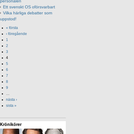
personalen
Ett svenskt OS oförsvarbart
Vilka härliga debatter som
uppstod!
« första
‹ föregående
1
2
3
4
5
6
7
8
9
…
nästa ›
sista »
Krönikörer