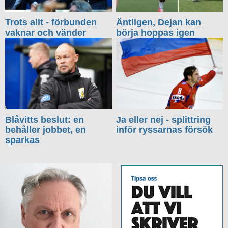
Trots allt - förbunden
Äntligen, Dejan kan
vaknar och vänder
börja hoppas igen
Blåvitts beslut: en
Ja eller nej - splittring
behåller jobbet, en
inför ryssarnas försök
sparkas