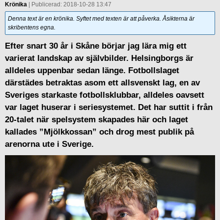
Krönika
| Publicerad: 2018-10-28 13:47
Denna text är en krönika. Syftet med texten är att påverka. Åsikterna är
skribentens egna.
Efter snart 30 år i Skåne börjar jag lära mig ett
varierat landskap av självbilder. Helsingborgs är
alldeles uppenbar sedan länge. Fotbollslaget
därstädes betraktas asom ett allsvenskt lag, en av
Sveriges starkaste fotbollsklubbar, alldeles oavsett
var laget huserar i seriesystemet. Det har suttit i från
20-talet när spelsystem skapades här och laget
kallades ”Mjölkkossan” och drog mest publik på
arenorna ute i Sverige.