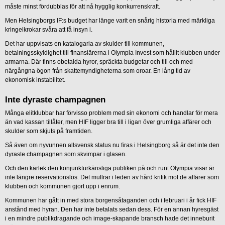
måste minst fördubblas för att nå hygglig konkurrenskraft.
Men Helsingborgs IF:s budget har länge varit en snårig historia med märkliga
kringelkrokar svåra att få insyn i.
Det har uppvisats en katalogaria av skulder till kommunen,
betalningsskyldighet till finansiärerna i Olympia Invest som hållit klubben under
armarna. Där finns obetalda hyror, spräckta budgetar och till och med
närgångna ögon från skattemyndigheterna som oroar. En lång tid av
ekonomisk instabilitet.
Inte dyraste champagnen
Många elitklubbar har förvisso problem med sin ekonomi och handlar för mera
än vad kassan tillåter, men HIF ligger bra till i ligan över grumliga affärer och
skulder som skjuts på framtiden.
Så även om nyvunnen allsvensk status nu firas i Helsingborg så är det inte den
dyraste champagnen som skvimpar i glasen.
Och den kärlek den konjunkturkänsliga publiken på och runt Olympia visar är
inte längre reservationslös. Det mullrar i leden av hård kritik mot de affärer som
klubben och kommunen gjort upp i enrum.
Kommunen har gått in med stora borgensåtaganden och i februari i år fick HIF
anstånd med hyran. Den har inte betalats sedan dess. För en annan hyresgäst
i en mindre publikdragande och image-skapande bransch hade det inneburit