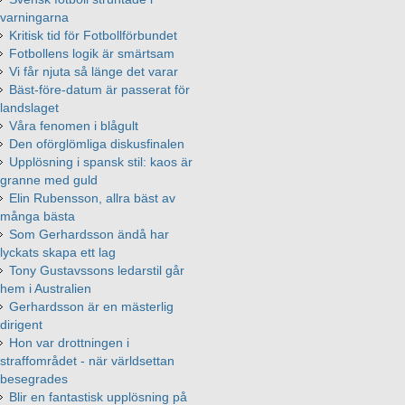
varningarna
Kritisk tid för Fotbollförbundet
Fotbollens logik är smärtsam
Vi får njuta så länge det varar
Bäst-före-datum är passerat för
landslaget
Våra fenomen i blågult
Den oförglömliga diskusfinalen
Upplösning i spansk stil: kaos är
granne med guld
Elin Rubensson, allra bäst av
många bästa
Som Gerhardsson ändå har
lyckats skapa ett lag
Tony Gustavssons ledarstil går
hem i Australien
Gerhardsson är en mästerlig
dirigent
Hon var drottningen i
straffområdet - när världsettan
besegrades
Blir en fantastisk upplösning på