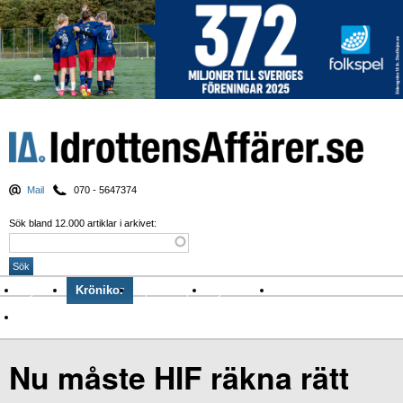
Mail
070 - 5647374
Sök bland 12.000 artiklar i arkivet:
Nyheter
Krönikor
Sport & spel
Nyhetsbrev
Arkiv
Om Idrottens Affärer
Nu måste HIF räkna rätt