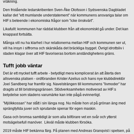
vräkning.
Den fristående ledarskribenten Sven-Åke Olofsson i Sydsvenska Dagbladet
kallar det ”ett mumlande understatement” när kommunens ansvariga talar om
HIF:s beteende i ekonomiska frågor som ”icke önskvärt”.
Likafullt: kommunen har räddat klubben från att ekonomiskt gå under. Det kan
knappast fortsätta.
Många vill nu ha klarhet i hur relationerna mellan HIF och kommunen ser ut,
vill ha insyn i siffrorna och skärskåda det bräckliga bygget. Övrigt idrottsliv i
staden klagar över att HIF favoriseras bortom anständighetens gräns.
Tufft jobb väntar
Det är ett mycket tufft arbete - betydligt mera komplicerat än att återta den
allsvenska platsen - ordföranden Krister Azelius och hans nye klubbdirektör
Joel Sandberg har framför sig. Navelsträngen till kommunens ”livmoder” har
dragits ut till bristningsgränsen. Stödverksamheten motiverad av HIF:s
betydelse som stadens varumärke kan inte pågå evinnerligt.
”Mjölkkossan” har stått i sin länga nog. Nu måste hon ut på grönan äng med
sprängfyllda juver och sprutande spenar för egen maskin.
Gasa och bromsa samtidigt är som alla bilförare vet en svår och ytterst
motsägelsefull manöver. Likväl måste klubben försöka.
2019 måste HIF bekänna färg. På planen med Andreas Granqvist i spetsen, på