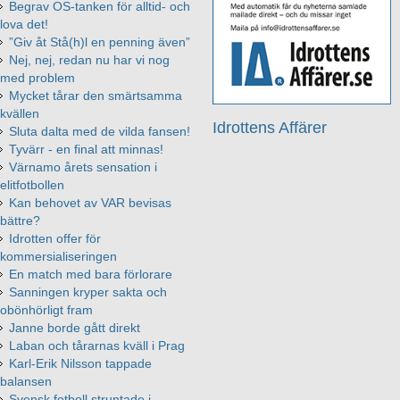
Begrav OS-tanken för alltid- och
lova det!
”Giv åt Stå(h)l en penning även”
Nej, nej, redan nu har vi nog
med problem
Mycket tårar den smärtsamma
kvällen
Idrottens Affärer
Sluta dalta med de vilda fansen!
Tyvärr - en final att minnas!
Värnamo årets sensation i
elitfotbollen
Kan behovet av VAR bevisas
bättre?
Idrotten offer för
kommersialiseringen
En match med bara förlorare
Sanningen kryper sakta och
obönhörligt fram
Janne borde gått direkt
Laban och tårarnas kväll i Prag
Karl-Erik Nilsson tappade
balansen
Svensk fotboll struntade i