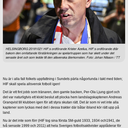
HELSINGBORG 20181021 HIF:s ordförande Krister Azelius, HIF:s ordförande dtår
bakom den omfattande förstärkningen av spelartruppen som har skett under det
senaste året och som ledde till den allsvenska återkomsten. Foto: Johan Nilsson / TT
Nu är i alla fall folkets uppfattning i Sundets pärla någorlunda i takt med tiden;
HIF skall spela allsvensk fotboll igen!
Det är ett fint jobb som tränaren, den gamle backen, Per-Ola Ljung gjort och
det var naturligtvis ett klokt beslut att plocka hem landslagskaptenen Andreas
Granqvist till klubben igen för att styra skutan rätt. Det är som ni vet inte alla
kaptener som lyckas med det i dessa trakter där båtar ibland kör rätt upp på
land.
Nu är det inte som förr (HIF tog sina första SM-guld 1933, 1934 och1941, de
två senaste 1999 och 2011) att hela Sveriges fotbollsaktivister applåderar för