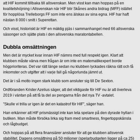
att HIF kommit tillbaka till allsvenskan. Men visst kan man hoppas på en
kvalitetshöjning i Allsvenskan när HIF blir Skånes andra bidrag (MFF) istället
för hopplösa Trelleborgs FF som inte ens älskas av sina egna. HIF har haft
nästan 8 000 i snitt i Superettan.
Och visst, historiskt är HIF en mäktig pjäs i sammanhanget med 66 allsvenska
säsonger och sjätte plats i den allsvenska maratontabellen.
Dubbla omsättningen
Men det är mycket kvar innan HIF nämns med full respekt igen. Klart att
klubben måste värva men frågan är om inte en matematikexpert borde
högprioriteras. Det var rätt länge sedan nu klubben lyckades räkna rätt och få
inkomster och utgifter att i varje fall gå någorlunda jämnt ut.
Det är i så motto ingen stark klubb som ansluter sig till De Sexton.
Ordföranden Krister Azelius säger, att det viktigaste för HIF nu är att överleva
2019 i väntan på att få ta del av pengarna från det nya TV -avtalet.
”Skulle vi trilla ur igen är det en katastrof för HIF”, säger han.
Han erkänner att HIF prismässigt inte kan leta spelare på den dyraste hyllan i
butiken. Man måste försöka lirka sig fram med smartness, fingertoppskänsla
och lågbudget.
Och hoppas på att flera finansiärer ansluter för att ge klubben allsvensk
stabilitet. Dagens omsättning på 50 miljoner (spelarbudgeten ligger på ca 25)