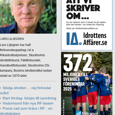
LARS LILJEGREN
Lars Liljegren har haft
förtroendeuppdrag i bl a
Riksidrottsstyrelsen, Stockholms
idrottsförbund, Fäktförbundet,
Handbollförbundet, Stockholms OS-
kampanj, Bosöns idrottsinstitut sedan
slutet av 1970-talet.
Stödja idrotten ... nej förtvivlat
svårt!
Klart förslag- början till nyordning
Visdomsord från nya RF-basen
Precis vad som krävs i RF - en
idrottsledare