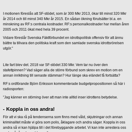
I motionen föreslås att SF-stödet, som är 300 Mkr 2013, ökar till minst 320 Mkr
år 2014 och till minst 340 Mkr år 2015. En sådan ökning förutsätter bl.a. en
minskning av RF:s centrala kostnader. RF:s personalkostnader har mellan åren
2005 och 2011 ökat med hela 39 procent.
Vidare föreslår Svenska Fäktförbundet en idrottspolitisk offensiv för att ännu
bättre ta tillvara den politiska kraft som den samlade svenska idrottsrörelsen
utgör.”
Lite fart blev det. 2018 var SF-stödet 330 Mkr. Vem tar nu över den
stafettpinnen? Vad säger alla de större förbund som skrev en motion om en
annan inriktning till senaste stämman? Hur länge ska eländet få fortsätta?
RF:s ordförande Björn Eriksson kommenterade budgetpropositionen så här i
radiosporten:
”Jag känner en störning över att man inte alltid inser idrottens betydelse.
- Koppla in oss andra!
För att vi ska rå på tendenserna som finns med våld, skjutningar och annan
kriminalitet måste vi göra som polis, åklagare och andra säger. Koppla in oss
andra så vi kan hjälpa till i det förebyggande arbetet. Vi kan inte arrestera oss