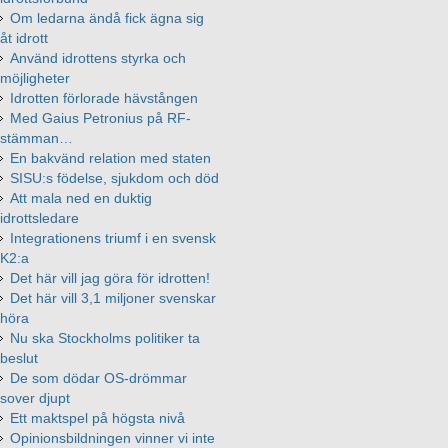
Om ledarna ändå fick ägna sig
åt idrott
Använd idrottens styrka och
möjligheter
Idrotten förlorade hävstången
Med Gaius Petronius på RF-
stämman…
En bakvänd relation med staten
SISU:s födelse, sjukdom och död
Att mala ned en duktig
idrottsledare
Integrationens triumf i en svensk
K2:a
Det här vill jag göra för idrotten!
Det här vill 3,1 miljoner svenskar
höra
Nu ska Stockholms politiker ta
beslut
De som dödar OS-drömmar
sover djupt
Ett maktspel på högsta nivå
Opinionsbildningen vinner vi inte