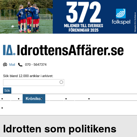
Mail
070 - 5647374
Sök bland 12.000 artiklar i arkivet:
Nyheter
Krönikor
Sport & spel
Nyhetsbrev
Arkiv
Om Idrottens Affärer
Idrotten som politikens