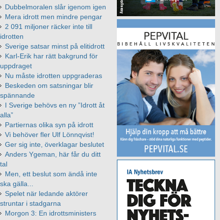
Dubbelmoralen slår igenom igen
Mera idrott men mindre pengar
2 091 miljoner räcker inte till
idrotten
Sverige satsar minst på elitidrott
Karl-Erik har rätt bakgrund för
uppdraget
Nu måste idrotten uppgraderas
Beskeden om satsningar blir
spännande
I Sverige behövs en ny ”Idrott åt
alla”
Partiernas olika syn på idrott
Vi behöver fler Ulf Lönnqvist!
Ger sig inte, överklagar beslutet
Anders Ygeman, här får du ditt
tal
Men, ett beslut som ändå inte
ska gälla...
Spelet när ledande aktörer
struntar i stadgarna
Morgon 3: En idrottsministers