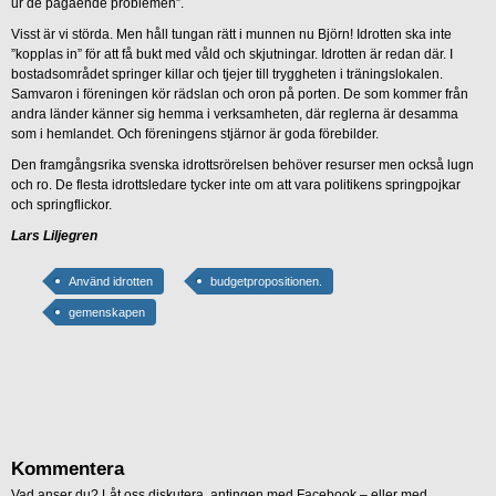
ur de pågående problemen”.
Visst är vi störda. Men håll tungan rätt i munnen nu Björn! Idrotten ska inte
”kopplas in” för att få bukt med våld och skjutningar. Idrotten är redan där. I
bostadsområdet springer killar och tjejer till tryggheten i träningslokalen.
Samvaron i föreningen kör rädslan och oron på porten. De som kommer från
andra länder känner sig hemma i verksamheten, där reglerna är desamma
som i hemlandet. Och föreningens stjärnor är goda förebilder.
Den framgångsrika svenska idrottsrörelsen behöver resurser men också lugn
och ro. De flesta idrottsledare tycker inte om att vara politikens springpojkar
och springflickor.
Lars Liljegren
Använd idrotten
budgetpropositionen.
gemenskapen
Kommentera
Vad anser du? Låt oss diskutera, antingen med Facebook – eller med