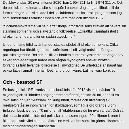
Det blev endast 20 nya miljoner 2020, från 1 954 311 tkr till 1 974 311 tkr. Och
de politiska pekpinnarna står som spön i backen. Jag längtar tillbaka till de
formuleringar som vi hittade i det socialdemokratiska idrottsprogram som jag
som sekreterare i arbetsgruppen fick vara med och utforma 1982:
”Socialdemokraterna vill helhjärtat stödja idrottsrörelsens strävan att bevara sin
ställning som en fri och självständig folkrörelse. Ett kraftfullt samhällsstöd till
idrotten är en garanti för en sådan utveckling.”
Under en lång följd av år har det statliga stödet till idrotten urholkats. Olika
regeringar har försökt göra idrottsrörelsen till ett lydigt redskap för egna
politiska agendor. Det har lett till, att idrotten numera pysslar med mängder av
saker, som egentligen borde vara någon myndighets ansvar. Idrotten
förvandlas från levande folkrörelse till myndighet. De urholkade anslaget har
också fått ett annat innehåll. Det har gjort ont värre. Låt mej vara konkret.
Och - basstöd SF
En hastig blick i RF:s verksamhetsberättelse för 2018 visar att nästan 10
miljoner gick till ”idrotter i segregerade områden”, nästan 30 miljoner till en
”skolsatsning”, en ”kraftsamling kring idrott, rörelse och utveckling av
rörelseförståelse inom ramen för skoldagen”, som RF:s ordförande Björn
Eriksson beskriver det. 70 miljoner till ”etableringsstöd för nyanlända”. Och så
det senaste påhittet från det politiska etablissemanget - 20 miljoner kronor till
ökad idrottsaktivitet bland de äldre, en verksamhet som ska göras tillsammans
med pensionärsorganisationerna.