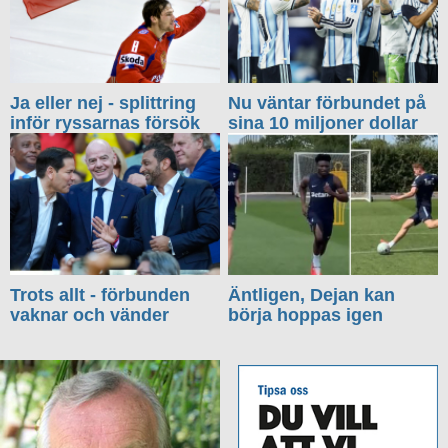
Ja eller nej - splittring
Nu väntar förbundet på
inför ryssarnas försök
sina 10 miljoner dollar
Trots allt - förbunden
Äntligen, Dejan kan
vaknar och vänder
börja hoppas igen