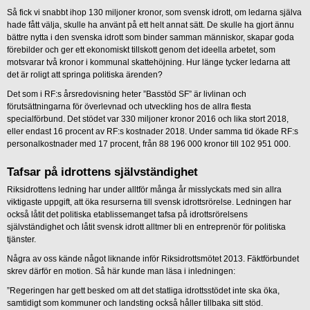
Så fick vi snabbt ihop 130 miljoner kronor, som svensk idrott, om ledarna själva
hade fått välja, skulle ha använt på ett helt annat sätt. De skulle ha gjort ännu
bättre nytta i den svenska idrott som binder samman människor, skapar goda
förebilder och ger ett ekonomiskt tillskott genom det ideella arbetet, som
motsvarar två kronor i kommunal skattehöjning. Hur länge tycker ledarna att
det är roligt att springa politiska ärenden?
Det som i RF:s årsredovisning heter ”Basstöd SF” är livlinan och
förutsättningarna för överlevnad och utveckling hos de allra flesta
specialförbund. Det stödet var 330 miljoner kronor 2016 och lika stort 2018,
eller endast 16 procent av RF:s kostnader 2018. Under samma tid ökade RF:s
personalkostnader med 17 procent, från 88 196 000 kronor till 102 951 000.
Tafsar på idrottens självständighet
Riksidrottens ledning har under alltför många år misslyckats med sin allra
viktigaste uppgift, att öka resurserna till svensk idrottsrörelse. Ledningen har
också låtit det politiska etablissemanget tafsa på idrottsrörelsens
självständighet och låtit svensk idrott alltmer bli en entreprenör för politiska
tjänster.
Några av oss kände något liknande inför Riksidrottsmötet 2013. Fäktförbundet
skrev därför en motion. Så här kunde man läsa i inledningen:
”Regeringen har gett besked om att det statliga idrottsstödet inte ska öka,
samtidigt som kommuner och landsting också håller tillbaka sitt stöd.