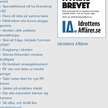
entré
Specialförbund vill ha förändring
i RF
Flera vill dela på samma kaka
Elitidrottare ska kunna plugga,
givetvis
Idrotten utför politiska
beställningar
Skäl att fråga: började Coronan
Idrottens Affärer
2008?
Dragkamp i idrotten
Största förbunden minskar
kraftigast
Ett tänkbart strategidokument
RF styr och delar ut mindre
pengar
Talet redan klart för nye RF-
basen
Jakten på ersättare inledd
Där alla människor känner sig
hemma
Så olika, och ändå lika
idrottsförbund