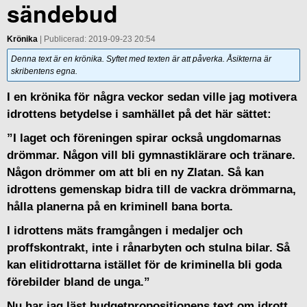
sändebud
Krönika
| Publicerad: 2019-09-23 20:54
Denna text är en krönika. Syftet med texten är att påverka. Åsikterna är
skribentens egna.
I en krönika för några veckor sedan ville jag motivera
idrottens betydelse i samhället på det här sättet:
”I laget och föreningen spirar också ungdomarnas
drömmar. Någon vill bli gymnastiklärare och tränare.
Någon drömmer om att bli en ny Zlatan. Så kan
idrottens gemenskap bidra till de vackra drömmarna,
hålla planerna på en kriminell bana borta.
I idrottens mäts framgången i medaljer och
proffskontrakt, inte i rånarbyten och stulna bilar. Så
kan elitidrottarna istället för de kriminella bli goda
förebilder bland de unga.”
Nu har jag läst budgetpropositionens text om idrott.