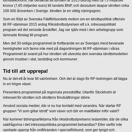
idrottsekonomi, har beräknat att idrotten år 2015 bidrog med ca 75 miljarder
kronor (7,65 miljarder euro) till landets BNP, och dessutom skapar idrotten cirka
100 000 årsverken i Sverige. Idrotten är en viktig näringsgren.
Som en följd av Svenska Fäktförbundets motion om en idrottspolitisk offensiv
till RF-stämman 2015 antog Riksidrottsstyrelsen ett s.k. intressepolitiskt
program vid det senaste årsskiftet. Jag var själv med i den arbetsgrupp som
lämnade förslag till program.
Men det 30-sidiga programmet är fortfarande en av Sveriges mest bevarade
hemligheter och fanns inte med på dagordningen till RF-stämman i våras.
Programmet är svaret på hur idrotten vill utveckla den svenska idrottsmodellen
genom insatser i stat, landsting och kommuner.
Tid till att upprepa!
Nu är det ett år kvar till valrörelsen. Och det är dags för RF-ledningen att lägga
in en högre växel.
Presentera programmet på regionala pressträffar. Utanför Stockholm är
intresset för idrotten och idrottens förutsättningar större.
Använd sociala medier, där vi nu har kontakt med varandra. När startar RF
gruppen ”Vi som gillar idrott” som växer och blir en maktfaktor inför valet?
När kommer tidningsartiklarna från riksidrottsstyrelsens ledamöter, där de olika
sakfrågorna i det intressepolitiska programmet behandlas? Eller varför inte
samlade upprop från ordföranden i specialförbund, som ger tyngd och