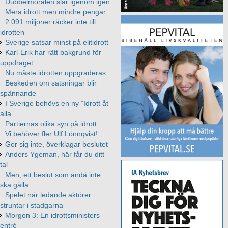
Dubbelmoralen slår igenom igen
Mera idrott men mindre pengar
2 091 miljoner räcker inte till
idrotten
Sverige satsar minst på elitidrott
Karl-Erik har rätt bakgrund för
uppdraget
Nu måste idrotten uppgraderas
Beskeden om satsningar blir
spännande
I Sverige behövs en ny ”Idrott åt
alla”
Partiernas olika syn på idrott
Vi behöver fler Ulf Lönnqvist!
Ger sig inte, överklagar beslutet
Anders Ygeman, här får du ditt
tal
Men, ett beslut som ändå inte
ska gälla...
Spelet när ledande aktörer
struntar i stadgarna
Morgon 3: En idrottsministers
entré