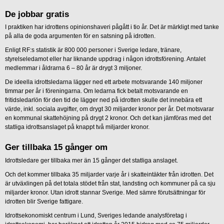
De jobbar gratis
I praktiken har idrottens opinionshaveri pågått i tio år. Det är märkligt med tanke
på alla de goda argumenten för en satsning på idrotten.
Enligt RF:s statistik är 800 000 personer i Sverige ledare, tränare,
styrelseledamot eller har liknande uppdrag i någon idrottsförening. Antalet
medlemmar i åldrarna 6 – 80 år är drygt 3 miljoner.
De ideella idrottsledarna lägger ned ett arbete motsvarande 140 miljoner
timmar per år i föreningarna. Om ledarna fick betalt motsvarande en
fritidsledarlön för den tid de lägger ned på idrotten skulle det innebära ett
värde, inkl. sociala avgifter, om drygt 30 miljarder kronor per år. Det motsvarar
en kommunal skattehöjning på drygt 2 kronor. Och det kan jämföras med det
statliga idrottsanslaget på knappt två miljarder kronor.
Ger tillbaka 15 gånger om
Idrottsledare ger tillbaka mer än 15 gånger det statliga anslaget.
Och det kommer tillbaka 35 miljarder varje år i skatteintäkter från idrotten. Det
är utväxlingen på det totala stödet från stat, landsting och kommuner på ca sju
miljarder kronor. Utan idrott stannar Sverige. Med sämre förutsättningar för
idrotten blir Sverige fattigare.
Idrottsekonomiskt centrum i Lund, Sveriges ledande analysföretag i