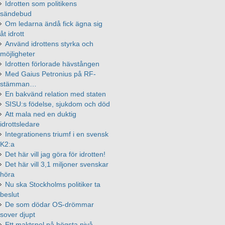
Idrotten som politikens
sändebud
Om ledarna ändå fick ägna sig
åt idrott
Använd idrottens styrka och
möjligheter
Idrotten förlorade hävstången
Med Gaius Petronius på RF-
stämman…
En bakvänd relation med staten
SISU:s födelse, sjukdom och död
Att mala ned en duktig
idrottsledare
Integrationens triumf i en svensk
K2:a
Det här vill jag göra för idrotten!
Det här vill 3,1 miljoner svenskar
höra
Nu ska Stockholms politiker ta
beslut
De som dödar OS-drömmar
sover djupt
Ett maktspel på högsta nivå