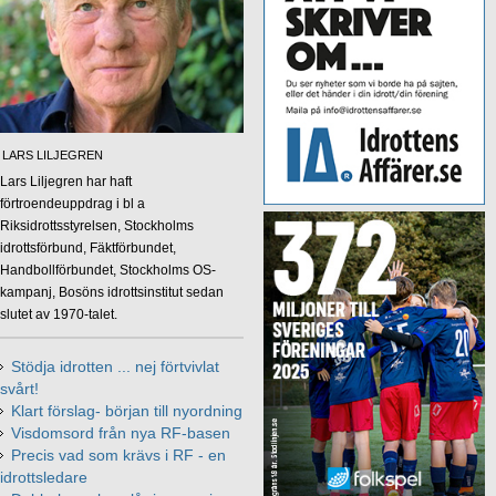
LARS LILJEGREN
Lars Liljegren har haft
förtroendeuppdrag i bl a
Riksidrottsstyrelsen, Stockholms
idrottsförbund, Fäktförbundet,
Handbollförbundet, Stockholms OS-
kampanj, Bosöns idrottsinstitut sedan
slutet av 1970-talet.
Stödja idrotten ... nej förtvivlat
svårt!
Klart förslag- början till nyordning
Visdomsord från nya RF-basen
Precis vad som krävs i RF - en
idrottsledare