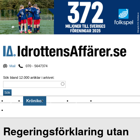
Mail
070 - 5647374
Sök bland 12.000 artiklar i arkivet:
Nyheter
Krönikor
Sport & spel
Nyhetsbrev
Arkiv
Om Idrottens Affärer
Regeringsförklaring utan