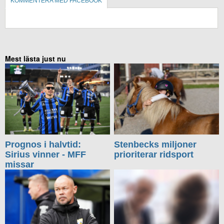
KOMMENTERA MED FACEBOOK
KOMMENTERA UTAN FACEBOOK
Mest lästa just nu
Prognos i halvtid:
Stenbecks miljoner
Sirius vinner - MFF
prioriterar ridsport
missar