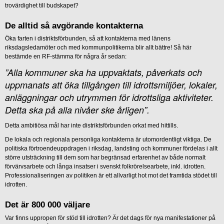
trovärdighet till budskapet?
De alltid så avgörande kontakterna
Öka farten i distriktsförbunden, så att kontakterna med länens
riksdagsledamöter och med kommunpolitikerna blir allt bättre! Så här
bestämde en RF-stämma för några år sedan:
”Alla kommuner ska ha uppvaktats, påverkats och
uppmanats att öka tillgången till idrottsmiljöer, lokaler,
anläggningar och utrymmen för idrottsliga aktiviteter.
Detta ska på alla nivåer ske årligen”.
Detta ambitiösa mål har inte distriktsförbunden orkat med hittills.
De lokala och regionala personliga kontakterna är utomordentligt viktiga. De
politiska förtroendeuppdragen i riksdag, landsting och kommuner fördelas i allt
större utsträckning till dem som har begränsad erfarenhet av både normalt
förvärvsarbete och långa insatser i svenskt folkrörelsearbete, inkl. idrotten.
Professionaliseringen av politiken är ett allvarligt hot mot det framtida stödet till
idrotten.
Det är 800 000 väljare
Var finns uppropen för stöd till idrotten? Är det dags för nya manifestationer på