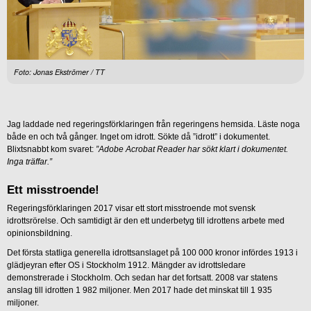
Foto: Jonas Ekströmer / TT
Jag laddade ned regeringsförklaringen från regeringens hemsida. Läste noga
både en och två gånger. Inget om idrott. Sökte då ”idrott” i dokumentet.
Blixtsnabbt kom svaret:
”Adobe Acrobat Reader har sökt klart i dokumentet.
Inga träffar.”
Ett misstroende!
Regeringsförklaringen 2017 visar ett stort misstroende mot svensk
idrottsrörelse. Och samtidigt är den ett underbetyg till idrottens arbete med
opinionsbildning.
Det första statliga generella idrottsanslaget på 100 000 kronor infördes 1913 i
glädjeyran efter OS i Stockholm 1912. Mängder av idrottsledare
demonstrerade i Stockholm. Och sedan har det fortsatt. 2008 var statens
anslag till idrotten 1 982 miljoner. Men 2017 hade det minskat till 1 935
miljoner.