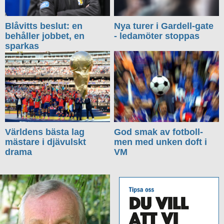
Blåvitts beslut: en
Nya turer i Gardell-gate
behåller jobbet, en
- ledamöter stoppas
sparkas
Världens bästa lag
God smak av fotboll-
mästare i djävulskt
men med unken doft i
drama
VM