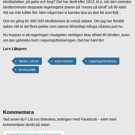
idrottsplatser, på gator och torg? Det har skett efter 1913, bl.a. när den svenska
idrottsrörelsen stoppade regeringens planer på ”moms på idrott” på 90-talet.
Allt var inte bättre förr. Men något kan vi kanske lära av den tid som flytt…
Och en gång till. 800 000 idrottsledare är också väljare. Om jag har förstått
saken rätt är det flera partier som saknar tillräckligt många sådana just nu.
Nu hoppas vi att regeringen i budgeten verkligen ökar stödet till idrotten, även
om den glömdes bort i regeringsförklaringen. Det har hänt förr.
Lars Liljegren
Stefan Löfven
statsminister
regeringsförklaring
idrottspolitik
Kommentera
Vad anser du? Låt oss diskutera, antingen med Facebook – eller med
kommentarer direkt på sidan.